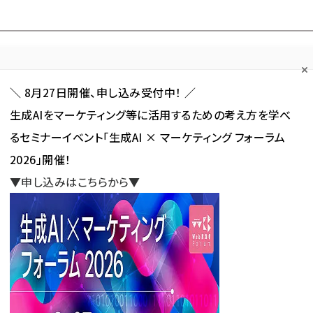
Forum
Web担
Web担ビギナー
Web担メルマガ
連載・特集
＼ 8月27日開催、申し込み受付中！ ／
生成AIをマーケティング等に活用するための考え方を学べ
カテゴリ／種別
セミナー／イベント
から探す
から探す
るセミナーイベント「生成AI × マーケティング フォーラム
2026」開催！
SNS
アクセス解析／データ分析
サイト制作／デザイン
CMS
▼申し込みはこちらから▼
ル広告でフルスピードと業務提携、ヘルスケア領域でマーケティング支援
でフルスピードと業務提携、ヘ
ティング支援
新