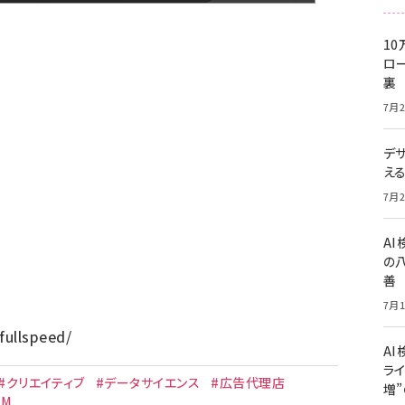
10
ロー
裏
7月2
デ
え
7月2
A
の
善
7月1
fullspeed/
AI
ライ
#クリエイティブ
#データサイエンス
#広告代理店
増
CM