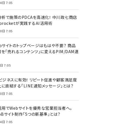
4日 7:05
I分析で施策のPDCAを高速化！ 中川政七商店
procketが実践するAI活用術
0日 7:05
ebサイトのトップページはもはや不要？ 商品
を「売れるコンテンツ」に変えるPIM/DAM連
日 7:05
Cビジネスに有効！ リピート促進や顧客満足度
上に直結する「LINE通知メッセージ」とは？
0日 7:05
I活用でWebサイトを優秀な営業担当者へ。
oBサイト制作「5つの新基準」とは？
4日 7:05