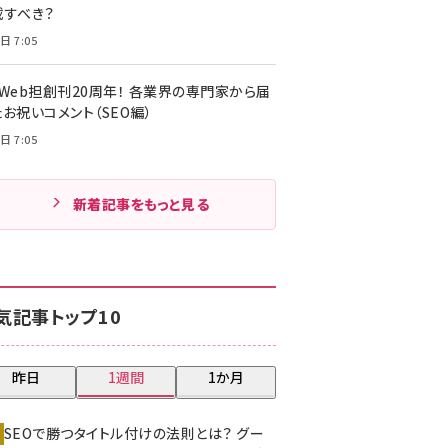
載すべき？
日 7:05
・Web担創刊20周年！ 各業界の専門家から届
お祝いコメント（SEO編）
日 7:05
新着記事をもっと見る
気記事トップ10
昨日
1週間
1か月
SEOで勝つタイトル付けの法則とは？ グー