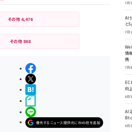
7月1
A
その他
4,476
とS
7月1
その他
868
W
情報
携
シェアする
7月8
ポストする
E
向
>ブクマする
6月3
noteで書く
A
LINEで送る
Bt
優先するニュース提供元にWeb担を追加
6月2