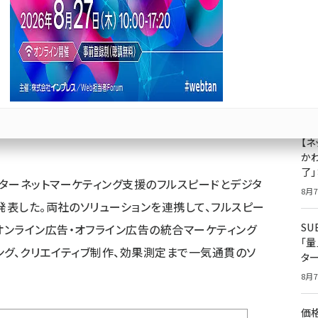
ィングで一気通貫のソリューションパッケージ
成
果
ジ
プ
Bluesky
優先するニュース提供元に追加
8月7
【ネ
かわ
了
ターネットマーケティング支援のフルスピードとデジタ
8月7
発表した。両社のソリューションを連携して、フルスピー
S
ンライン広告・オフライン広告の統合マーケティング
「
ング、クリエイティブ制作、効果測定まで一気通貫のソ
タ
。
8月7
価