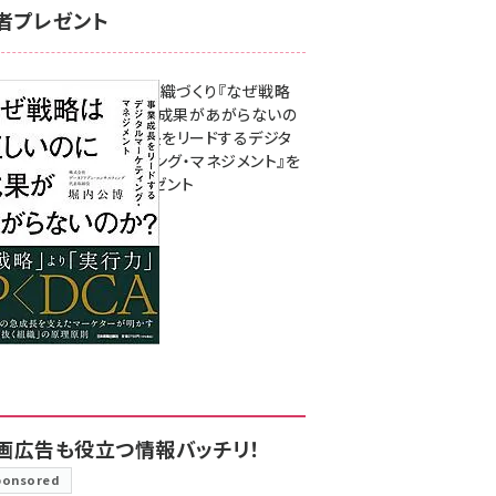
者プレゼント
成果を生む組織づくり『なぜ戦略
は正しいのに成果があがらないの
か？ 事業成長をリードするデジタ
ルマーケティング・マネジメント』を
3名様にプレゼント
8月7日 10:00
画広告も役立つ情報バッチリ！
ponsored