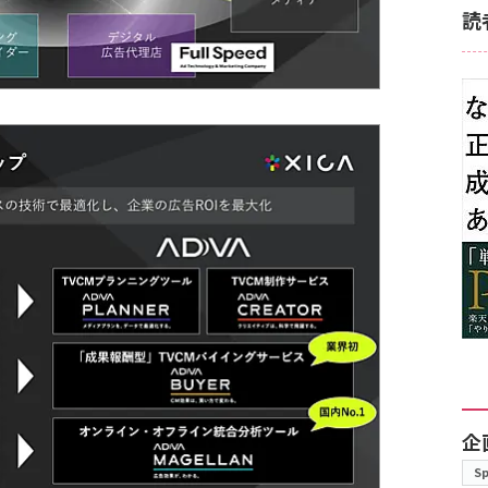
読
企
S