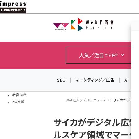
メ
イ
Web担当者
Web担当者
ン
EC担当者
コ
製品導入
ン
企業IT
ソフト開発
テ
人気／注目
から探す
IoT・AI
ン
DCクラウド
研究・調査
ツ
SEO
マーケティング／広告
AI
エネルギー
に
ドローン
移
教育講座
Web担トップ
ニュース
サイカがデジタ
EC支援
動
パ
サイカがデジタル広告
ン
ルスケア領域でマーケ
く