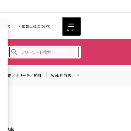
について
広告出稿について
MENU
調査／リサーチ／統計
Web担当者／仕事
法律／標準規格
seo (3532)
ai (2814)
youtube (2441)
note (2317)
セミナー (2310)
着記事