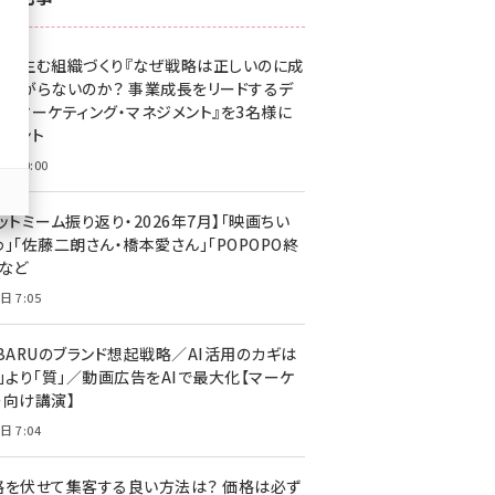
z世代 (1623)
果を生む組織づくり『なぜ戦略は正しいのに成
meo (1277)
があがらないのか？ 事業成長をリードするデ
llmo (1167)
タルマーケティング・マネジメント』を3名様に
レゼント
日 10:00
ットミーム振り返り・2026年7月】「映画ちい
」「佐藤二朗さん・橋本愛さん」「POPOPO終
」など
日 7:05
UBARUのブランド想起戦略／AI活用のカギは
量」より「質」／動画広告をAIで最大化【マーケ
ー向け講演】
日 7:04
格を伏せて集客する良い方法は？ 価格は必ず