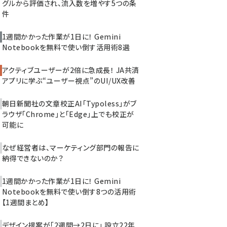
グルから評価され、流入数を増やす5つの条
件
1週間かかった作業が1日に！ Gemini
Notebookを無料で使い倒す活用術8選
アクティブユーザーが2倍に急成長！ JA共済
アプリに学ぶ“ユーザー視点”のUI/UX改善
朝日新聞社の文章校正AI「Typoless」がブ
ラウザ「Chrome」と「Edge」上でも校正が
可能に
なぜ経営者は、マーケティング部門の報告に
納得できないのか？
1週間かかった作業が1日に！ Gemini
Notebookを無料で使い倒す8つの活用術
【1週間まとめ】
デザイン提案が「2週間→2日に」 設立22年