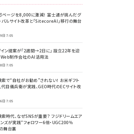
万ページを8,000に激減！ 富士通が挑んだグ
バルサイト改革と「SitecoreAI」移行の舞台
9日 7:05
ザイン提案が「2週間→2日に」 設立22年を迎
るWeb制作会社のAI活用法
8日 7:05
I検索で“自社がお勧め”されない！ お米ギフト
八代目儀兵衛が実践、GEO時代のECサイト改
6日 7:05
検索時代、なぜSNSが重要？ フジドリームエア
ンズが実践“フォロワー6倍・UGC200％
”の舞台裏