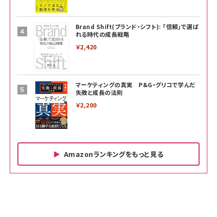
Brand Shift(ブランド・シフト): 「信頼」で選ば
れる時代の成長戦略
￥2,420
マーケティングの真実 P&G・グリコで学んだ
失敗と成長の法則
￥2,200
Amazonランキングをもっと見る
Amazon ビジネス・経済関連書籍 の売れ筋ランキン
Amazon 家電＆カメラ の売れ筋ランキング
Amazon パソコン・周辺機器 の売れ筋ランキング
グ
更新日時：2026/06/26 19:00
更新日時：2026/06/26 19:00
更新日時：2026/06/26 19:00
anan(アンアン)2026/07/01号 No.2501[魅せる
KIOXIA(キオクシア) 旧東芝メモリ microSD
KIOXIA(キオクシア) 旧東芝メモリ microSD