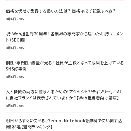
価格を伏せて集客する良い方法は？ 価格は必ず記載すべき？
8月6日 7:05
祝・Web担創刊20周年！ 各業界の専門家から届いたお祝いコメン
ト（SEO編）
8月6日 7:05
個性・専門性・熱量が光る！ 社員が主役となって成果を上げている
SNS好事例
8月6日 7:05
人と機械の両方に読まれるための「アクセシビリティツリー」／AI
に自社ブランドは表示されていますか？【Web担当者向け講演】
8月6日 7:04
明日からすぐに使える、Gemini Notebookを無料で使い倒す活
用術8選【週間ランキング】