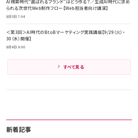
AI検索時代“選ばれるブランド”はどう作る？／生成AI時代に求め
Amazonランキングをもっと見る
17 / 16 / 15 / Galaxy iPad Pro MacBook
￥1,890
られる次世代Web制作フロー【Web担当者向け講演】
Pro/Air 各種対応 (1.8m ミッドナイトブラック)
Amazonランキングをもっと見る
8月5日 7:04
Amazonランキングをもっと見る
＜第3回＞AI時代のBtoBマーケティング実践講座【9/29（火）・
30（水）開催】
8月4日 9:00
すべて見る
新着記事