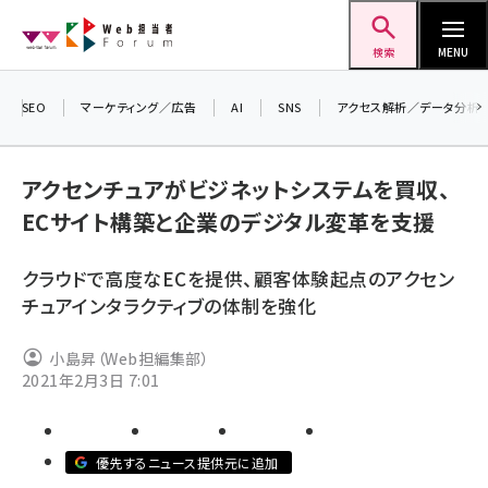
メ
Web担当者Forum
イ
検索
MENU
ン
コ
SEO
マーケティング／広告
AI
SNS
アクセス解析／データ分析
＼ 
ン
7月
テ
アクセンチュアがビジネットシステムを買収、
差し
ン
ECサイト構築と企業のデジタル変革を支援
▼
ツ
seo (3523)
に
クラウドで高度なECを提供、顧客体験起点のアクセン
ai (2804)
移
チュアインタラクティブの体制を強化
動
youtube (2429)
小島昇（Web担編集部）
note (2312)
2021年2月3日 7:01
セミナー (2303)
z世代 (1622)
優先するニュース提供元に追加
meo (1275)