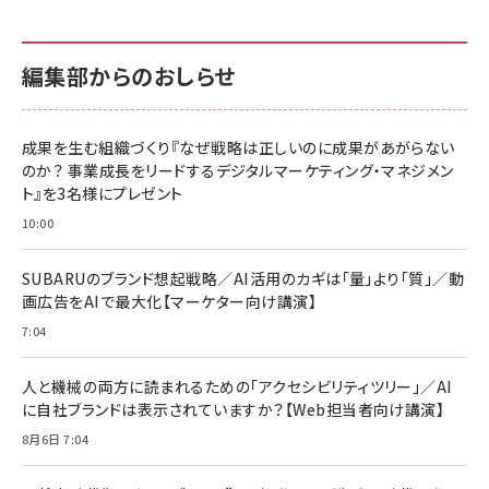
カラダ2026／宮舘涼太]
128GB UHS-I Class10 (最大読出速度
128GB UHS-I Class10 (最大読出速度
100MB/s) Nintendo Switch動作確認済 国内
100MB/s) Nintendo Switch動作確認済 国内
￥880
サポート正規品 メーカー保証5年 KLMEA128G
サポート正規品 メーカー保証5年 KLMEA128G
￥2,680
￥2,680
編集部からのおしらせ
anan(アンアン)2026/06/24号 No.2500増刊
スペシャルエディション[王道エンタメの矜持／
NIMASO ガラスフィルム iPhone 17 用 保護フィ
Amazon eギフトカード - Amazonロゴ - クラ
BTS]
ルム 強化ガラス 耐衝撃 高透過率 指紋防止 貼りや
シック
すい ガイド枠付き いPhone17 (6.3インチ) 対応
成果を生む組織づくり『なぜ戦略は正しいのに成果があがらない
￥1,100
￥5,000
2枚セット DSP25F1698
のか？ 事業成長をリードするデジタルマーケティング・マネジメン
￥1,599
ト』を3名様にプレゼント
anan(アンアン)2026/07/08号 No.2502[2026
Anker PowerLine III Flow USB-C & USB-C
年後半、あなたの恋と運命／山田涼介]
【New】Amazon Fire TV Stick HD | 手軽にスト
ケーブル Anker絡まないケーブル 240W 結束バン
10:00
リーミングをはじめよう | ストリーミングメディアプ
ド付き USB PD対応 シリコン素材採用 iPhone
￥880
レイヤー
17 / 16 / 15 / Galaxy iPad Pro MacBook
￥1,890
Pro/Air 各種対応 (1.8m ミッドナイトブラック)
SUBARUのブランド想起戦略／AI活用のカギは「量」より「質」／動
￥6,980
画広告をAIで最大化【マーケター向け講演】
ママ投資家が育休中に１億貯めた株式投資
アサヒ飲料 モンスター エナジー 355ml×24本
￥1,870
7:04
Anker Soundcore P31i (Bluetooth 6.1) 【完
￥4,192
全ワイヤレスイヤホン/アクティブノイズキャンセリ
ング/マルチポイント接続 / 最大50時間再生 / PSE
人と機械の両方に読まれるための「アクセシビリティツリー」／AI
組織の成果を最大化する ルールのデザイン
技術基準適合】ブラック
￥5,990
サッポロ 生ビール 黒ラベル 350ml 缶 24本 ビー
に自社ブランドは表示されていますか？【Web担当者向け講演】
￥1,980
ル ケース買い【6/30応募〆切! 黒ラベルビヤセラー
8月6日 7:04
キャンペーン】
Anker PowerLine III Flow USB-C & USB-C
ケーブル Anker絡まないケーブル 240W 結束バン
￥4,857
ド付き USB PD対応 シリコン素材採用 iPhone