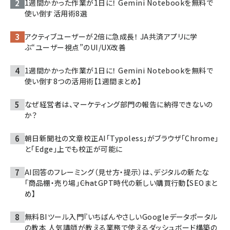
1週間かかった作業が1日に！ Gemini Notebookを無料で
使い倒す活用術8選
アクティブユーザーが2倍に急成長！ JA共済アプリに学
ぶ“ユーザー視点”のUI/UX改善
1週間かかった作業が1日に！ Gemini Notebookを無料で
使い倒す8つの活用術【1週間まとめ】
なぜ経営者は、マーケティング部門の報告に納得できないの
か？
朝日新聞社の文章校正AI「Typoless」がブラウザ「Chrome」
と「Edge」上でも校正が可能に
AI回答のフレーミング（見せ方・提示）は、デジタルの新たな
「商品棚・売り場」――ChatGPT時代の新しい購買行動【SEOまと
め】
無料BIツール入門『いちばんやさしいGoogleデータポータル
の教本 人気講師が教える業務で使えるダッシュボード構築の