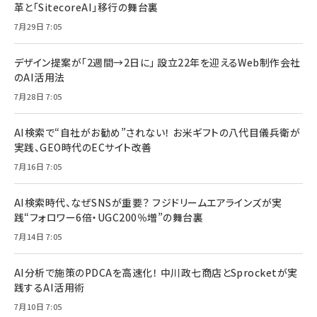
革と「SitecoreAI」移行の舞台裏
7月29日 7:05
デザイン提案が「2週間→2日に」 設立22年を迎えるWeb制作会社
のAI活用法
7月28日 7:05
AI検索で“自社がお勧め”されない！ お米ギフトの八代目儀兵衛が
実践、GEO時代のECサイト改善
7月16日 7:05
AI検索時代、なぜSNSが重要？ フジドリームエアラインズが実
践“フォロワー6倍・UGC200％増”の舞台裏
7月14日 7:05
AI分析で施策のPDCAを高速化！ 中川政七商店とSprocketが実
践するAI活用術
7月10日 7:05