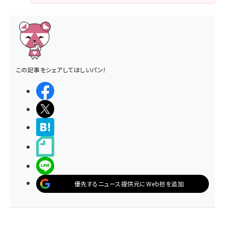
この記事をシェアしてほしいパン！
シェアする
ポストする
>ブクマする
noteで書く
LINEで送る
優先するニュース提供元にWeb担を追加