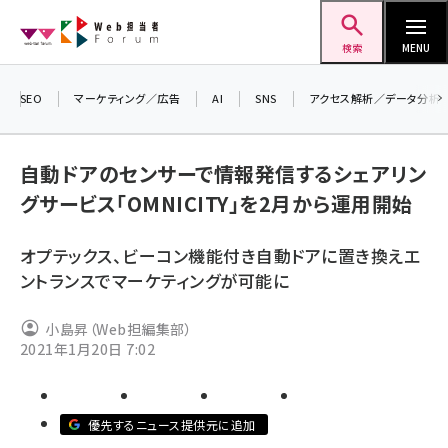
メ
Web担当者Forum
イ
検索
MENU
ン
コ
SEO
マーケティング／広告
AI
SNS
アクセス解析／データ分析
＼ 8
ン
生成
テ
るセミ
自動ドアのセンサーで情報発信するシェアリン
ン
202
グサービス「OMNICITY」を2月から運用開始
ツ
▼申
seo (3532)
に
オプテックス、ビーコン機能付き自動ドアに置き換えエ
ai (2814)
移
ントランスでマーケティングが可能に
動
youtube (2441)
小島昇（Web担編集部）
note (2317)
2021年1月20日 7:02
セミナー (2310)
z世代 (1623)
優先するニュース提供元に追加
meo (1277)