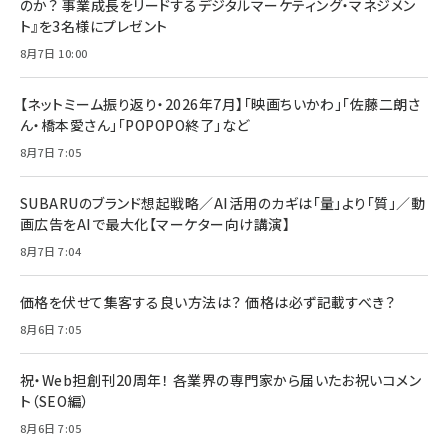
のか？ 事業成長をリードするデジタルマーケティング・マネジメン
ト』を3名様にプレゼント
8月7日 10:00
【ネットミーム振り返り・2026年7月】「映画ちいかわ」「佐藤二朗さ
ん・橋本愛さん」「POPOPO終了」など
8月7日 7:05
SUBARUのブランド想起戦略／AI活用のカギは「量」より「質」／動
画広告をAIで最大化【マーケター向け講演】
8月7日 7:04
価格を伏せて集客する良い方法は？ 価格は必ず記載すべき？
8月6日 7:05
祝・Web担創刊20周年！ 各業界の専門家から届いたお祝いコメン
ト（SEO編）
8月6日 7:05