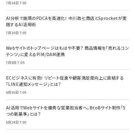
7月14日 7:05
AI分析で施策のPDCAを高速化！ 中川政七商店とSprocketが実
践するAI活用術
7月10日 7:05
Webサイトのトップページはもはや不要？ 商品情報を「売れるコン
テンツ」に変えるPIM/DAM連携
7月8日 7:05
ECビジネスに有効！ リピート促進や顧客満足度向上に直結する
「LINE通知メッセージ」とは？
6月30日 7:05
AI活用でWebサイトを優秀な営業担当者へ。BtoBサイト制作「5
つの新基準」とは？
6月24日 7:05