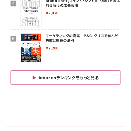
Brand Shift(ブランド・シフト): 「信頼」で選ば
れる時代の成長戦略
￥2,420
マーケティングの真実 P&G・グリコで学んだ
失敗と成長の法則
￥2,200
Amazonランキングをもっと見る
Amazon ビジネス・経済関連書籍 の売れ筋ランキン
Amazon 家電＆カメラ の売れ筋ランキング
Amazon パソコン・周辺機器 の売れ筋ランキング
グ
更新日時：2026/06/26 19:00
更新日時：2026/06/26 19:00
更新日時：2026/06/26 19:00
anan(アンアン)2026/07/01号 No.2501[魅せる
KIOXIA(キオクシア) 旧東芝メモリ microSD
KIOXIA(キオクシア) 旧東芝メモリ microSD
カラダ2026／宮舘涼太]
128GB UHS-I Class10 (最大読出速度
128GB UHS-I Class10 (最大読出速度
100MB/s) Nintendo Switch動作確認済 国内
100MB/s) Nintendo Switch動作確認済 国内
￥880
サポート正規品 メーカー保証5年 KLMEA128G
サポート正規品 メーカー保証5年 KLMEA128G