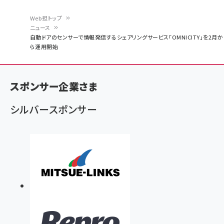
Web担トップ
ニュース
パ
自動ドアのセンサーで情報発信するシェアリングサービス「OMNICITY」を2月か
ら運用開始
ン
く
ず
スポンサー企業さま
シルバースポンサー