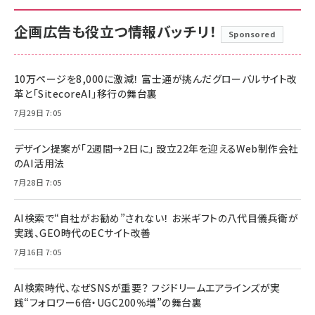
企画広告も役立つ情報バッチリ！
Sponsored
10万ページを8,000に激減！ 富士通が挑んだグローバルサイト改
革と「SitecoreAI」移行の舞台裏
7月29日 7:05
デザイン提案が「2週間→2日に」 設立22年を迎えるWeb制作会社
のAI活用法
7月28日 7:05
AI検索で“自社がお勧め”されない！ お米ギフトの八代目儀兵衛が
実践、GEO時代のECサイト改善
7月16日 7:05
AI検索時代、なぜSNSが重要？ フジドリームエアラインズが実
践“フォロワー6倍・UGC200％増”の舞台裏