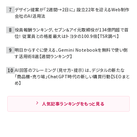
デザイン提案が「2週間→2日に」 設立22年を迎えるWeb制作
会社のAI活用法
役員報酬ランキング、セブン＆アイ元取締役が134億円超で首
位！ 従業員との格差最大はトヨタの100.9倍【TSR調べ】
明日からすぐに使える、Gemini Notebookを無料で使い倒
す活用術8選【週間ランキング】
AI回答のフレーミング（見せ方・提示）は、デジタルの新たな
「商品棚・売り場」――ChatGPT時代の新しい購買行動【SEOまと
め】
人気記事ランキングをもっと見る