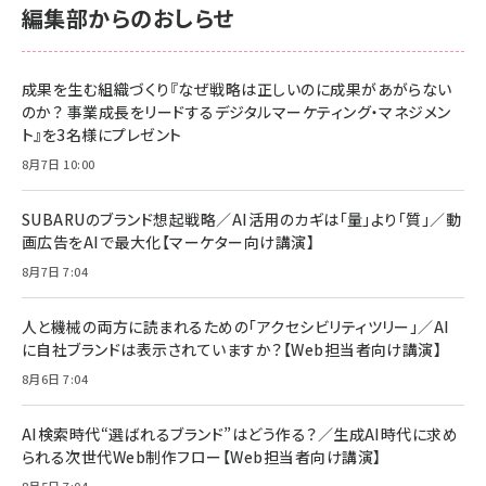
￥2,680
￥2,680
編集部からのおしらせ
anan(アンアン)2026/06/24号 No.2500増刊
スペシャルエディション[王道エンタメの矜持／
NIMASO ガラスフィルム iPhone 17 用 保護フィ
Amazon eギフトカード - Amazonロゴ - クラ
BTS]
ルム 強化ガラス 耐衝撃 高透過率 指紋防止 貼りや
シック
すい ガイド枠付き いPhone17 (6.3インチ) 対応
成果を生む組織づくり『なぜ戦略は正しいのに成果があがらない
￥1,100
￥5,000
2枚セット DSP25F1698
のか？ 事業成長をリードするデジタルマーケティング・マネジメン
￥1,599
ト』を3名様にプレゼント
anan(アンアン)2026/07/08号 No.2502[2026
Anker PowerLine III Flow USB-C & USB-C
年後半、あなたの恋と運命／山田涼介]
【New】Amazon Fire TV Stick HD | 手軽にスト
ケーブル Anker絡まないケーブル 240W 結束バン
8月7日 10:00
リーミングをはじめよう | ストリーミングメディアプ
ド付き USB PD対応 シリコン素材採用 iPhone
￥880
レイヤー
17 / 16 / 15 / Galaxy iPad Pro MacBook
￥1,890
Pro/Air 各種対応 (1.8m ミッドナイトブラック)
SUBARUのブランド想起戦略／AI活用のカギは「量」より「質」／動
￥6,980
画広告をAIで最大化【マーケター向け講演】
ママ投資家が育休中に１億貯めた株式投資
アサヒ飲料 モンスター エナジー 355ml×24本
￥1,870
8月7日 7:04
Anker Soundcore P31i (Bluetooth 6.1) 【完
￥4,192
全ワイヤレスイヤホン/アクティブノイズキャンセリ
ング/マルチポイント接続 / 最大50時間再生 / PSE
人と機械の両方に読まれるための「アクセシビリティツリー」／AI
組織の成果を最大化する ルールのデザイン
技術基準適合】ブラック
￥5,990
サッポロ 生ビール 黒ラベル 350ml 缶 24本 ビー
に自社ブランドは表示されていますか？【Web担当者向け講演】
￥1,980
ル ケース買い【6/30応募〆切! 黒ラベルビヤセラー
8月6日 7:04
キャンペーン】
Anker PowerLine III Flow USB-C & USB-C
ケーブル Anker絡まないケーブル 240W 結束バン
￥4,857
ド付き USB PD対応 シリコン素材採用 iPhone
AI検索時代“選ばれるブランド”はどう作る？／生成AI時代に求め
Amazonランキングをもっと見る
17 / 16 / 15 / Galaxy iPad Pro MacBook
￥1,890
られる次世代Web制作フロー【Web担当者向け講演】
Pro/Air 各種対応 (1.8m ミッドナイトブラック)
Amazonランキングをもっと見る
8月5日 7:04