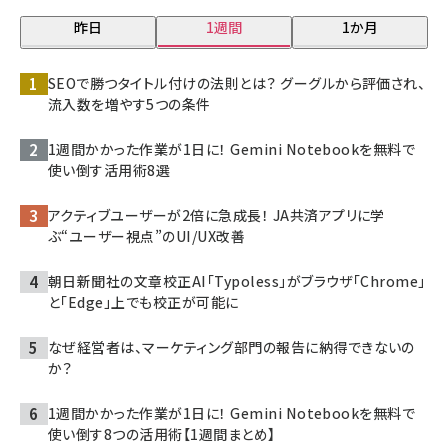
昨日
1週間
1か月
SEOで勝つタイトル付けの法則とは？ グーグルから評価され、
流入数を増やす5つの条件
1週間かかった作業が1日に！ Gemini Notebookを無料で
使い倒す活用術8選
アクティブユーザーが2倍に急成長！ JA共済アプリに学
ぶ“ユーザー視点”のUI/UX改善
朝日新聞社の文章校正AI「Typoless」がブラウザ「Chrome」
と「Edge」上でも校正が可能に
なぜ経営者は、マーケティング部門の報告に納得できないの
か？
1週間かかった作業が1日に！ Gemini Notebookを無料で
使い倒す8つの活用術【1週間まとめ】