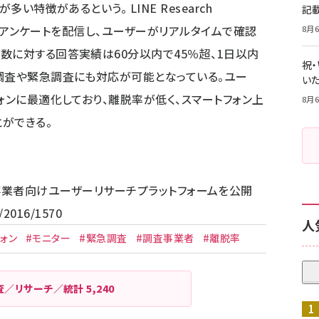
い特徴があるという。 LINE Research
記
通知でアンケートを配信し、ユーザーがリアルタイムで確認
8月6
数に対する回答実績は60分以内で45％超、1日以内
祝
調査や緊急調査にも対応が可能となっている。ユー
いた
ォンに最適化しており、離脱率が低く、スマートフォン上
8月6
ができる。
業者向けユーザーリサーチプラットフォームを公開
a/2016/1570
人
ォン
#モニター
#緊急調査
#調査事業者
#離脱率
査／リサーチ／統計
5,240