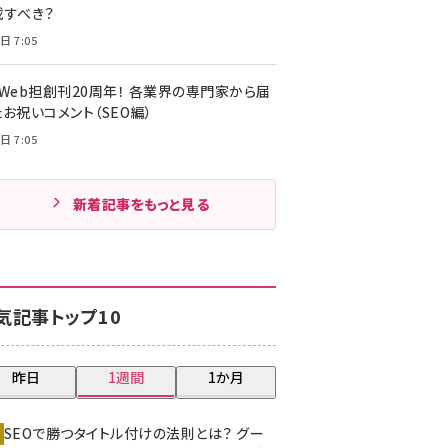
載すべき？
日 7:05
・Web担創刊20周年！ 各業界の専門家から届
お祝いコメント（SEO編）
日 7:05
新着記事をもっと見る
気記事トップ10
昨日
1週間
1か月
SEOで勝つタイトル付けの法則とは？ グー