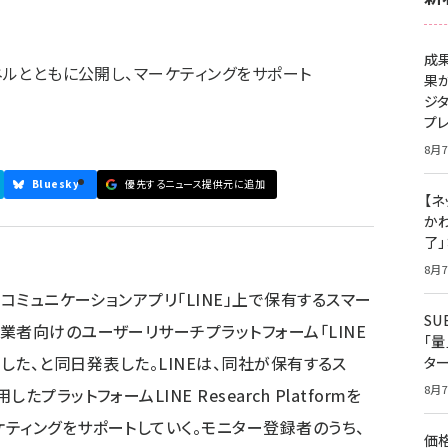
成
ネルとともに公開し、マーケティングをサポート
果
ジ
プ
8月7
Bluesky
優先するニュース提供元に追加
【ネ
かわ
了
8月7
コミュニケーションアプリ「LINE」上で保有するスマー
S
業者向けのユーザーリサーチプラットフォーム「LINE
「
4日公開した、と同日発表した。LINEは、同社が保有するス
タ
8月7
ラットフォームLINE Research Platformを
ティングをサポートしていく。モニター登録者のうち、
価