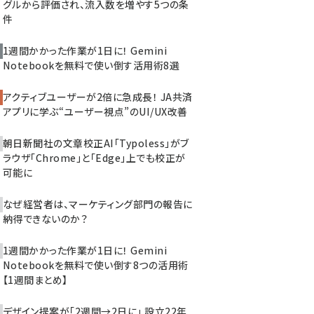
グルから評価され、流入数を増やす5つの条
件
1週間かかった作業が1日に！ Gemini
Notebookを無料で使い倒す活用術8選
アクティブユーザーが2倍に急成長！ JA共済
アプリに学ぶ“ユーザー視点”のUI/UX改善
朝日新聞社の文章校正AI「Typoless」がブ
ラウザ「Chrome」と「Edge」上でも校正が
可能に
なぜ経営者は、マーケティング部門の報告に
納得できないのか？
1週間かかった作業が1日に！ Gemini
Notebookを無料で使い倒す8つの活用術
【1週間まとめ】
デザイン提案が「2週間→2日に」 設立22年