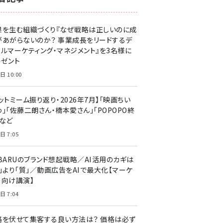
z世代 (1623)
果を生む組織づくり『なぜ戦略は正しいのに成
meo (1277)
があがらないのか？ 事業成長をリードするデ
llmo (1167)
タルマーケティング・マネジメント』を3名様に
レゼント
日 10:00
ットミーム振り返り・2026年7月】「映画ちい
」「佐藤二朗さん・橋本愛さん」「POPOPO終
」など
日 7:05
UBARUのブランド想起戦略／AI活用のカギは
量」より「質」／動画広告をAIで最大化【マーケ
ー向け講演】
日 7:04
格を伏せて集客する良い方法は？ 価格は必ず