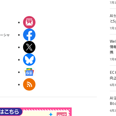
7月1
A
とS
メルマガ
7月1
Facebook
ーシャ
W
X(エックス)
情報
携
BlueSky
7月8
Googleニュース
E
向
RSS
6月3
A
Bt
6月2