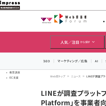
メ
イ
Web担当者
Web担当者
ン
EC担当者
コ
製品導入
ン
企業IT
ソフト開発
テ
人気／注目
から探す
IoT・AI
ン
DCクラウド
研究・調査
ツ
SEO
マーケティング／広告
AI
エネルギー
に
ドローン
移
教育講座
Web担トップ
ニュース
LINEが調査プラッ
EC支援
動
パ
LINEが調査プラットフォ
ン
Platform」を事業
く