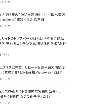
4日 7:05
I分析で施策のPDCAを高速化！ 中川政七商店
procketが実践するAI活用術
0日 7:05
ebサイトのトップページはもはや不要？ 商品
を「売れるコンテンツ」に変えるPIM/DAM連
日 7:05
Cビジネスに有効！ リピート促進や顧客満足度
上に直結する「LINE通知メッセージ」とは？
0日 7:05
I活用でWebサイトを優秀な営業担当者へ。
oBサイト制作「5つの新基準」とは？
4日 7:05