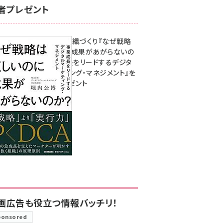
者プレゼント
成果を生む組織づくり『なぜ戦略
は正しいのに成果があがらないの
か？ 事業成長をリードするデジタ
ルマーケティング・マネジメント』を
3名様にプレゼント
8月7日 10:00
画広告も役立つ情報バッチリ！
ponsored