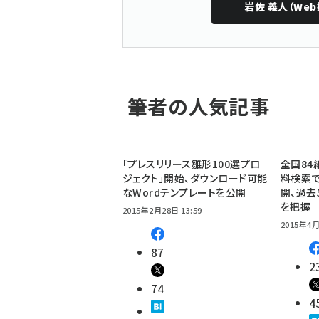
岩佐 義人（Web
筆者の人気記事
「プレスリリース雛形100選プロ
全国84
ジェクト」開始、ダウンロード可能
料検索で
なWordテンプレートを公開
開、過去
を把握
2015年2月28日 13:59
2015年4月
87
2
74
4