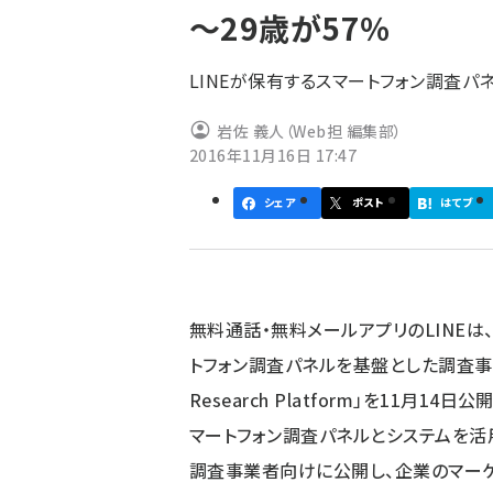
～29歳が57％
ず
LINEが保有するスマートフォン調査パ
岩佐 義人（Web担 編集部）
2016年11月16日 17:47
シェア
ポスト
はてブ
無料通話・無料メールアプリのLINEは、
トフォン調査パネルを基盤とした調査事
Research Platform」を11月1
マートフォン調査パネルとシステムを活用したプ
調査事業者向けに公開し、企業のマーケ