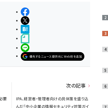
シェアする
ポストする
>ブクマする
noteで書く
LINEで送る
優先するニュース提供元にWeb担を追加
次の記事
”必要
IPA、経営者・管理者向けの具体策を盛り込
んだ「中小企業の情報セキュリティ対策ガイ