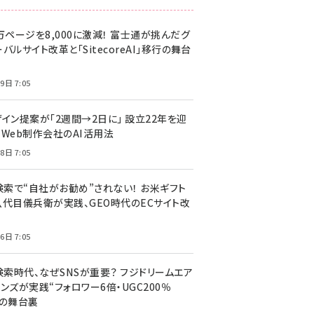
万ページを8,000に激減！ 富士通が挑んだグ
バルサイト改革と「SitecoreAI」移行の舞台
9日 7:05
ザイン提案が「2週間→2日に」 設立22年を迎
るWeb制作会社のAI活用法
8日 7:05
I検索で“自社がお勧め”されない！ お米ギフト
八代目儀兵衛が実践、GEO時代のECサイト改
6日 7:05
検索時代、なぜSNSが重要？ フジドリームエア
ンズが実践“フォロワー6倍・UGC200％
”の舞台裏