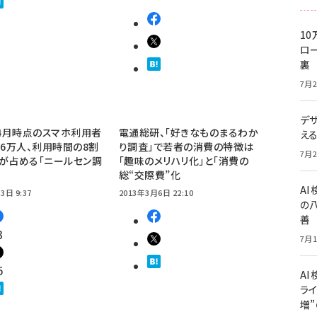
10
ロー
裏
7月2
デ
年4月時点のスマホ利用者
電通総研、「好きなものまるわか
え
96万人、利用時間の8割
り調査」で若者の消費の特徴は
7月2
が占める「ニールセン調
「趣味のメリハリ化」と「消費の
総“交際費”化
A
3日 9:37
2013年3月6日 22:10
の
善
3
7月1
5
AI
ライ
増