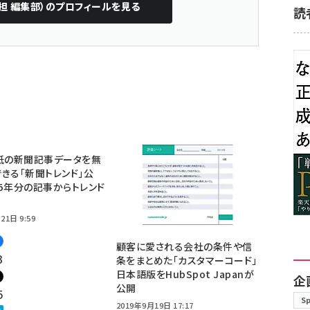
担 編集部）
のプロフィールを見る
読
紙の新聞記事データを無
きる「新聞トレンド」公
5年分の記事からトレンド
21日 9:59
顧客に愛される会社の条件や信
3
条をまとめた「カスタマーコード」
日本語版をHubSpot Japanが
企
公開
5
S
2019年9月19日 17:17