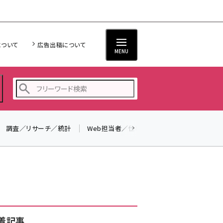
について
広告出稿について
MENU
調査／リサーチ／統計
Web担当者／仕事
法律／標準規格
seo (3532)
ai (2814)
youtube (2441)
note (2317)
セミナー (2310)
着記事