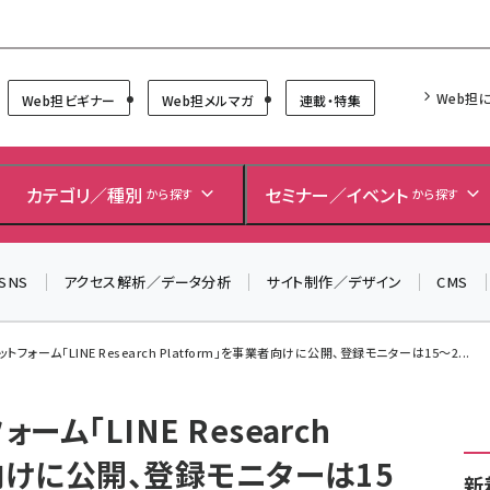
Forum
Web担
Web担ビギナー
Web担メルマガ
連載・特集
＼ 8月27日開催、申し込み受付中！ ／
生成AIをマーケティング等に活用するための考え方を学べ
カテゴリ／種別
セミナー／イベント
から探す
から探す
るセミナーイベント「生成AI × マーケティング フォーラム
2026」開催！
SNS
アクセス解析／データ分析
サイト制作／デザイン
CMS
▼申し込みはこちらから▼
トフォーム「LINE Research Platform」を事業者向けに公開、登録モニターは15～2...
ーム「LINE Research
者向けに公開、登録モニターは15
新