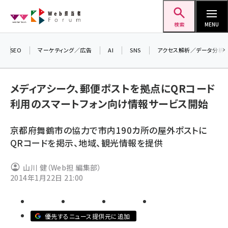
メ
Web担当者Forum
イ
検索
MENU
ン
コ
SEO
マーケティング／広告
AI
SNS
アクセス解析／データ分析
＼ 
ン
7月
テ
メディアシーク、郵便ポストを拠点にQRコード
差
ン
利用のスマートフォン向け情報サービス開始
▼
ツ
seo (3516)
に
京都府舞鶴市の協力で市内190カ所の屋外ポストに
ai (2799)
移
QRコードを掲示、地域、観光情報を提供
動
youtube (2420)
山川 健（Web担 編集部）
note (2308)
2014年1月22日 21:00
セミナー (2296)
z世代 (1617)
優先するニュース提供元に追加
meo (1274)