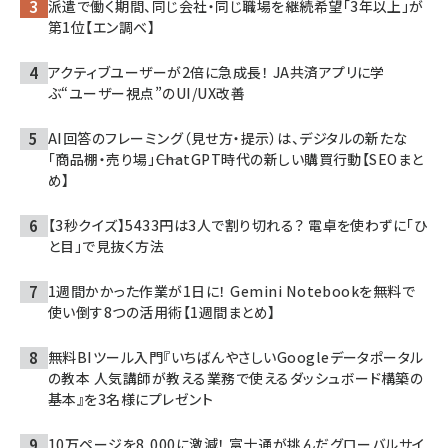
派遣で働く期間、同じ会社・同じ職場を継続希望「3年以上」が
第1位【エン調べ】
アクティブユーザーが2倍に急成長！ JA共済アプリに学
ぶ“ユーザー視点”のUI/UX改善
AI回答のフレーミング（見せ方・提示）は、デジタルの新たな
「商品棚・売り場」――ChatGPT時代の新しい購買行動【SEOまと
め】
【3秒クイズ】5433円は3人で割り切れる？ 電卓を使わずに「ひ
と目」で見抜く方法
1週間かかった作業が1日に！ Gemini Notebookを無料で
使い倒す8つの活用術【1週間まとめ】
無料BIツール入門『いちばんやさしいGoogleデータポータル
の教本 人気講師が教える業務で使えるダッシュボード構築の
基本』を3名様にプレゼント
10万ページを8,000に激減！ 富士通が挑んだグローバルサイ