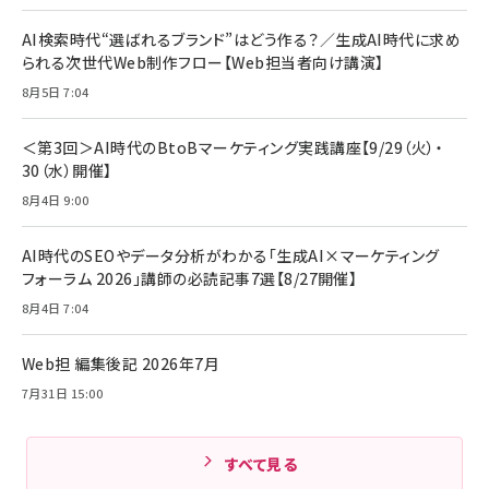
年後半、あなたの恋と運命／山田涼介]
【New】Amazon Fire TV Stick HD | 手軽にスト
ケーブル Anker絡まないケーブル 240W 結束バン
リーミングをはじめよう | ストリーミングメディアプ
ド付き USB PD対応 シリコン素材採用 iPhone
￥880
AI検索時代“選ばれるブランド”はどう作る？／生成AI時代に求め
レイヤー
17 / 16 / 15 / Galaxy iPad Pro MacBook
￥1,890
Pro/Air 各種対応 (1.8m ミッドナイトブラック)
られる次世代Web制作フロー【Web担当者向け講演】
￥6,980
ママ投資家が育休中に１億貯めた株式投資
8月5日 7:04
アサヒ飲料 モンスター エナジー 355ml×24本
￥1,870
Anker Soundcore P31i (Bluetooth 6.1) 【完
￥4,192
全ワイヤレスイヤホン/アクティブノイズキャンセリ
＜第3回＞AI時代のBtoBマーケティング実践講座【9/29（火）・
ング/マルチポイント接続 / 最大50時間再生 / PSE
30（水）開催】
組織の成果を最大化する ルールのデザイン
技術基準適合】ブラック
￥5,990
サッポロ 生ビール 黒ラベル 350ml 缶 24本 ビー
8月4日 9:00
￥1,980
ル ケース買い【6/30応募〆切! 黒ラベルビヤセラー
キャンペーン】
Anker PowerLine III Flow USB-C & USB-C
ケーブル Anker絡まないケーブル 240W 結束バン
￥4,857
AI時代のSEOやデータ分析がわかる「生成AI×マーケティング
ド付き USB PD対応 シリコン素材採用 iPhone
フォーラム 2026」講師の必読記事7選【8/27開催】
Amazonランキングをもっと見る
17 / 16 / 15 / Galaxy iPad Pro MacBook
￥1,890
Pro/Air 各種対応 (1.8m ミッドナイトブラック)
8月4日 7:04
Amazonランキングをもっと見る
Web担 編集後記 2026年7月
Amazonランキングをもっと見る
7月31日 15:00
すべて見る