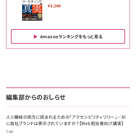
￥2,200
Amazonランキングをもっと見る
Amazon ビジネス・経済関連書籍 の売れ筋ランキン
Amazon 家電＆カメラ の売れ筋ランキング
Amazon パソコン・周辺機器 の売れ筋ランキング
グ
更新日時：2026/06/26 19:00
更新日時：2026/06/26 19:00
更新日時：2026/06/26 19:00
anan(アンアン)2026/07/01号 No.2501[魅せる
KIOXIA(キオクシア) 旧東芝メモリ microSD
KIOXIA(キオクシア) 旧東芝メモリ microSD
カラダ2026／宮舘涼太]
128GB UHS-I Class10 (最大読出速度
128GB UHS-I Class10 (最大読出速度
100MB/s) Nintendo Switch動作確認済 国内
100MB/s) Nintendo Switch動作確認済 国内
￥880
サポート正規品 メーカー保証5年 KLMEA128G
サポート正規品 メーカー保証5年 KLMEA128G
￥2,680
￥2,680
編集部からのおしらせ
anan(アンアン)2026/06/24号 No.2500増刊
スペシャルエディション[王道エンタメの矜持／
NIMASO ガラスフィルム iPhone 17 用 保護フィ
Amazon eギフトカード - Amazonロゴ - クラ
BTS]
ルム 強化ガラス 耐衝撃 高透過率 指紋防止 貼りや
シック
すい ガイド枠付き いPhone17 (6.3インチ) 対応
人と機械の両方に読まれるための「アクセシビリティツリー」／AI
￥1,100
￥5,000
2枚セット DSP25F1698
に自社ブランドは表示されていますか？【Web担当者向け講演】
￥1,599
7:04
anan(アンアン)2026/07/08号 No.2502[2026
Anker PowerLine III Flow USB-C & USB-C