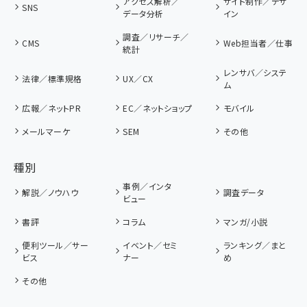
アクセス解析／
サイト制作／デザ
SNS
データ分析
イン
調査／リサーチ／
CMS
Web担当者／仕事
統計
レンサバ／システ
法律／標準規格
UX／CX
ム
広報／ネットPR
EC／ネットショップ
モバイル
メールマーケ
SEM
その他
種別
事例／インタ
解説／ノウハウ
調査データ
ビュー
書評
コラム
マンガ/小説
便利ツール／サー
イベント／セミ
ランキング／まと
ビス
ナー
め
その他