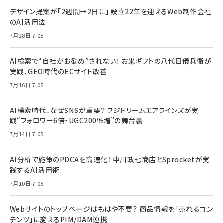
デザイン提案が「2週間→2日に」 設立22年を迎えるWeb制作会社
のAI活用法
7月28日 7:05
AI検索で“自社がお勧め”されない！ お米ギフトの八代目儀兵衛が
実践、GEO時代のECサイト改善
7月16日 7:05
AI検索時代、なぜSNSが重要？ フジドリームエアラインズが実
践“フォロワー6倍・UGC200％増”の舞台裏
7月14日 7:05
AI分析で施策のPDCAを高速化！ 中川政七商店とSprocketが実
践するAI活用術
7月10日 7:05
Webサイトのトップページはもはや不要？ 商品情報を「売れるコン
テンツ」に変えるPIM/DAM連携