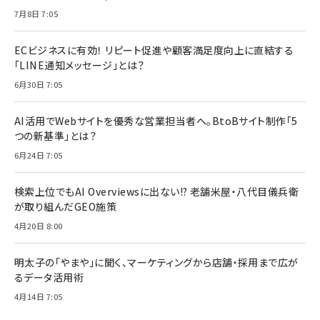
7月8日 7:05
ECビジネスに有効！ リピート促進や顧客満足度向上に直結する
「LINE通知メッセージ」とは？
6月30日 7:05
AI活用でWebサイトを優秀な営業担当者へ。BtoBサイト制作「5
つの新基準」とは？
6月24日 7:05
検索上位でもAI Overviewsに出ない!? 老舗米屋・八代目儀兵衛
が取り組んだGEO施策
4月20日 8:00
明太子の「やまや」に聞く、マーケティングから店舗・採用まで広が
るデータ活用術
4月14日 7:05