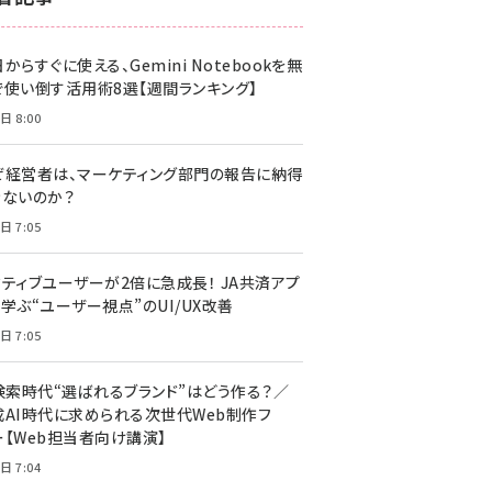
z世代 (1617)
からすぐに使える、Gemini Notebookを無
meo (1274)
で使い倒す活用術8選【週間ランキング】
llmo (1155)
日 8:00
ぜ経営者は、マーケティング部門の報告に納得
きないのか？
日 7:05
クティブユーザーが2倍に急成長！ JA共済アプ
学ぶ“ユーザー視点”のUI/UX改善
日 7:05
I検索時代“選ばれるブランド”はどう作る？／
成AI時代に求められる次世代Web制作フ
ー【Web担当者向け講演】
日 7:04