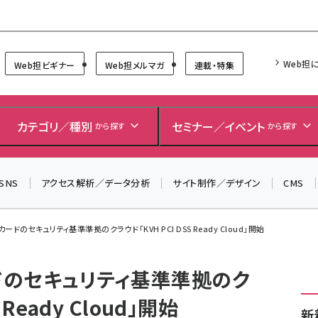
Forum
Web担
Web担ビギナー
Web担メルマガ
連載・特集
カテゴリ／種別
セミナー／イベント
から探す
から探す
SNS
アクセス解析／データ分析
サイト制作／デザイン
CMS
カードのセキュリティ基準準拠のクラウド「KVH PCI DSS Ready Cloud」開始
ードのセキュリティ基準準拠のク
 Ready Cloud」開始
新