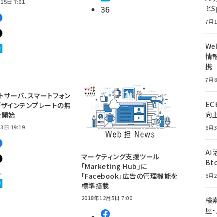
15日 7:01
36
とS
7月1
W
情報
携
7月8
トサーバ、スマートフォン
E
ザインテンプレートの無
向
を開始
3日 19:19
6月3
A
マーケティング支援ツール
Bt
「Marketing Hub」に
1
「Facebook」広告の管理機能を
6月2
標準搭載
2018年12月5日 7:00
検索
屋