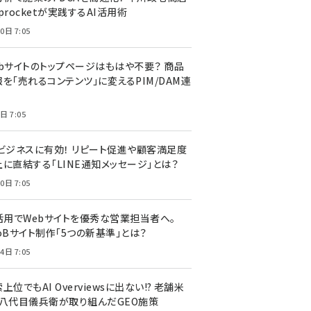
procketが実践するAI活用術
0日 7:05
ebサイトのトップページはもはや不要？ 商品
を「売れるコンテンツ」に変えるPIM/DAM連
日 7:05
Cビジネスに有効！ リピート促進や顧客満足度
上に直結する「LINE通知メッセージ」とは？
0日 7:05
I活用でWebサイトを優秀な営業担当者へ。
oBサイト制作「5つの新基準」とは？
4日 7:05
上位でもAI Overviewsに出ない!? 老舗米
・八代目儀兵衛が取り組んだGEO施策