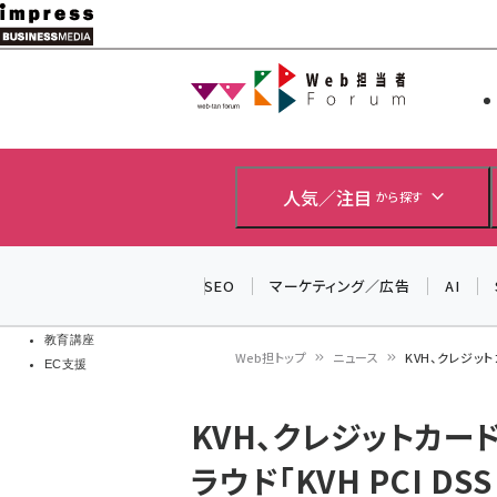
メ
イ
Web担当者
Web担当者
ン
EC担当者
コ
製品導入
ン
企業IT
ソフト開発
テ
人気／注目
から探す
IoT・AI
ン
DCクラウド
研究・調査
ツ
SEO
マーケティング／広告
AI
エネルギー
に
ドローン
移
教育講座
Web担トップ
ニュース
KVH、クレジット
EC支援
動
パ
KVH、クレジットカ
ン
ラウド「KVH PCI DSS
く