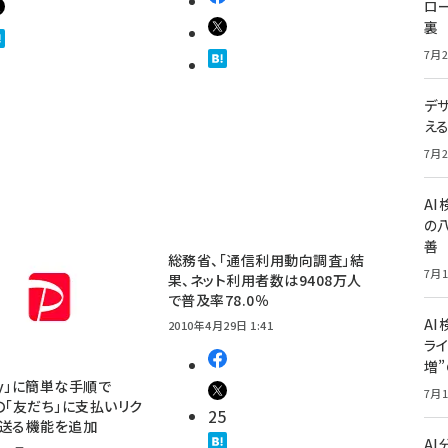
ロー
裏
7月2
デ
え
7月2
A
の
善
総務省、「通信利用動向調査」結
7月1
果、ネット利用者数は9408万人
で普及率78.0％
AI
2010年4月29日 1:41
ライ
増
Pay」に簡単な手順で
7月1
E」の「友だち」に支払いリク
25
を送る機能を追加
A