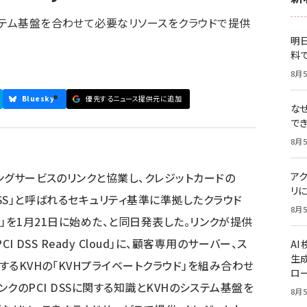
ステム基盤を合わせて必要なリソースをクラウドで提供
明日
料
8月5
Bluesky
優先するニュース提供元に追加
な
で
8月5
ィングサービスのリンクと協業し、クレジットカードの
ア
リに
DSS」と呼ばれるセキュリティ基準に準拠したクラウド
8月5
Cloud」を1月21日に始めた、と同日発表した。リンクが提供
I DSS Ready Cloud」に、顧客専用のサーバー、ス
A
生
するKVHの「KVHプライベートクラウド」を組み合わせ
ロ
udは、リンクのPCI DSSに関する知識とKVHのシステム基盤を
8月5