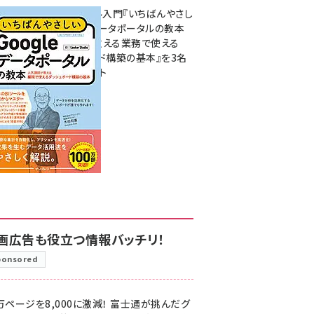
無料BIツール入門『いちばんやさし
いGoogleデータポータルの教本
人気講師が教える業務で使える
ダッシュボード構築の基本』を3名
様にプレゼント
7月31日 10:00
画広告も役立つ情報バッチリ！
ponsored
万ページを8,000に激減！ 富士通が挑んだグ