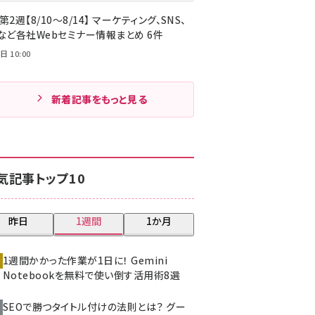
第2週【8/10～8/14】 マーケティング、SNS、
Cなど各社Webセミナー情報まとめ 6件
日 10:00
新着記事をもっと見る
気記事トップ10
昨日
1週間
1か月
1週間かかった作業が1日に！ Gemini
Notebookを無料で使い倒す活用術8選
SEOで勝つタイトル付けの法則とは？ グー