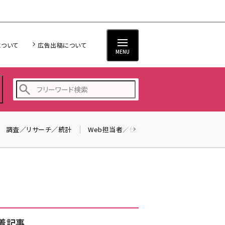
について
広告出稿について
MENU
調査／リサーチ／統計
Web担当者／仕事
法律／標準規格
seo (3516)
ai (2799)
youtube (2420)
note (2308)
セミナー (2296)
着記事