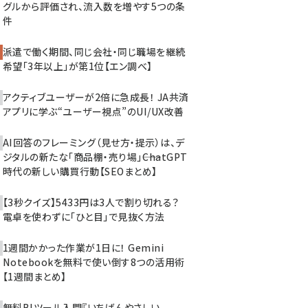
グルから評価され、流入数を増やす5つの条
件
派遣で働く期間、同じ会社・同じ職場を継続
希望「3年以上」が第1位【エン調べ】
アクティブユーザーが2倍に急成長！ JA共済
アプリに学ぶ“ユーザー視点”のUI/UX改善
AI回答のフレーミング（見せ方・提示）は、デ
ジタルの新たな「商品棚・売り場」――ChatGPT
時代の新しい購買行動【SEOまとめ】
【3秒クイズ】5433円は3人で割り切れる？
電卓を使わずに「ひと目」で見抜く方法
1週間かかった作業が1日に！ Gemini
Notebookを無料で使い倒す8つの活用術
【1週間まとめ】
無料BIツール入門『いちばんやさしい