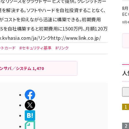
必要なリソースをクラウドサービスで提供。クレジットカー
8月
を解決する。ソフトやハードを自社投資することなく、
E
がコストを抑えながら迅速に構築できる。初期費用
8月4
DSSを自社構築すると初期費用に1500万円、月額120万
.kvhasia.com/ja/
リンク
http://www.link.co.jp/
ットカード
#セキュリティ基準
#リンク
ンサバ／システム
1,470
人
シェアする
ポストする
>ブクマする
noteで書く