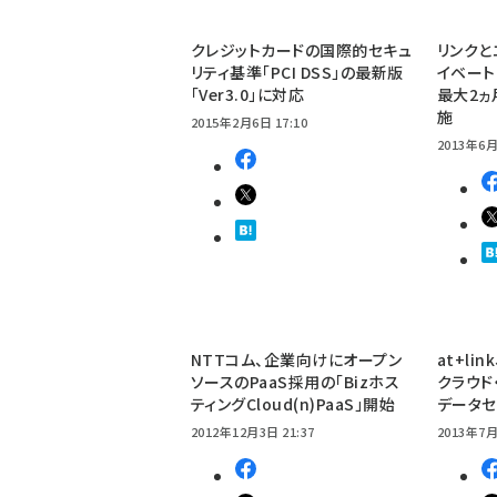
クレジットカードの国際的セキュ
リンクと
リティ基準「PCI DSS」の最新版
イベート
「Ver3.0」に対応
最大2ヵ
施
2015年2月6日 17:10
2013年6月
NTTコム、企業向けにオープン
at+li
ソースのPaaS採用の「Bizホス
クラウド
ティングCloud(n)PaaS」開始
データ
2012年12月3日 21:37
2013年7月