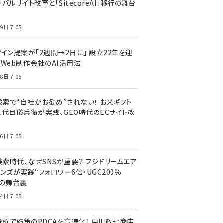
バルサイト改革と「SitecoreAI」移行の舞台
9日 7:05
ザイン提案が「2週間→2日に」 設立22年を迎
るWeb制作会社のAI活用法
8日 7:05
I検索で“自社がお勧め”されない！ お米ギフト
八代目儀兵衛が実践、GEO時代のECサイト改
6日 7:05
検索時代、なぜSNSが重要？ フジドリームエア
ンズが実践“フォロワー6倍・UGC200％
”の舞台裏
4日 7:05
I分析で施策のPDCAを高速化！ 中川政七商店