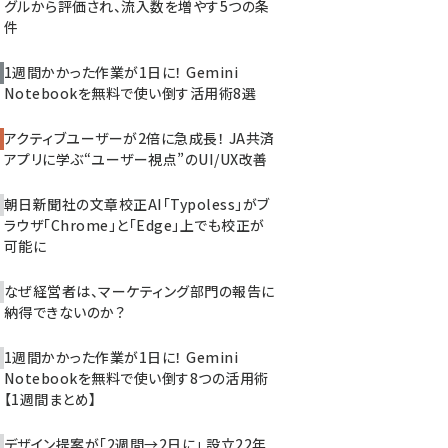
グルから評価され、流入数を増やす5つの条
件
1週間かかった作業が1日に！ Gemini
Notebookを無料で使い倒す活用術8選
アクティブユーザーが2倍に急成長！ JA共済
アプリに学ぶ“ユーザー視点”のUI/UX改善
朝日新聞社の文章校正AI「Typoless」がブ
ラウザ「Chrome」と「Edge」上でも校正が
可能に
なぜ経営者は、マーケティング部門の報告に
納得できないのか？
1週間かかった作業が1日に！ Gemini
Notebookを無料で使い倒す8つの活用術
【1週間まとめ】
デザイン提案が「2週間→2日に」 設立22年