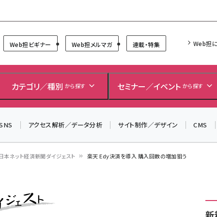
Forum
Web担
Web担ビギナー
Web担メルマガ
連載・特集
カテゴリ／種別
セミナー／イベント
から探す
から探す
SNS
アクセス解析／データ分析
サイト制作／デザイン
CMS
日本ネット経済新聞ダイジェスト
楽天 Edy決済を導入 購入回数の増加狙う
新