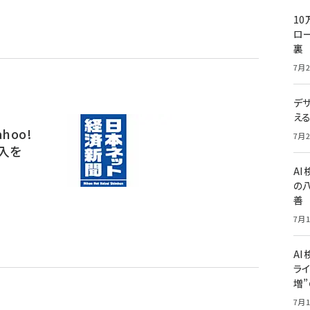
10
ロー
裏
7月2
デ
え
hoo!
7月2
入を
A
の
善
7月1
AI
ライ
増
7月1