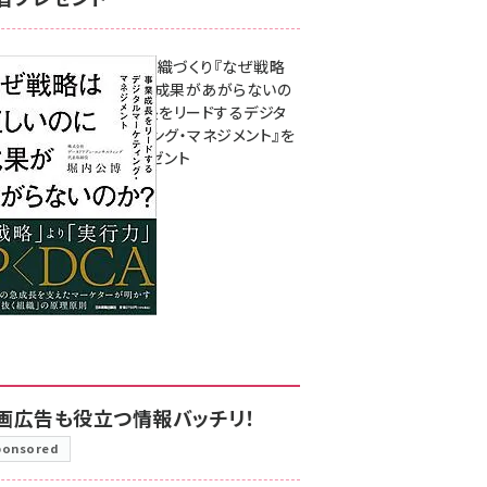
成果を生む組織づくり『なぜ戦略
は正しいのに成果があがらないの
か？ 事業成長をリードするデジタ
ルマーケティング・マネジメント』を
3名様にプレゼント
8月7日 10:00
画広告も役立つ情報バッチリ！
ponsored