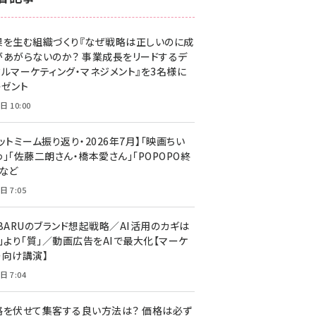
z世代 (1629)
果を生む組織づくり『なぜ戦略は正しいのに成
meo (1279)
があがらないのか？ 事業成長をリードするデ
llmo (1167)
タルマーケティング・マネジメント』を3名様に
レゼント
日 10:00
ットミーム振り返り・2026年7月】「映画ちい
」「佐藤二朗さん・橋本愛さん」「POPOPO終
」など
日 7:05
UBARUのブランド想起戦略／AI活用のカギは
量」より「質」／動画広告をAIで最大化【マーケ
ー向け講演】
日 7:04
格を伏せて集客する良い方法は？ 価格は必ず