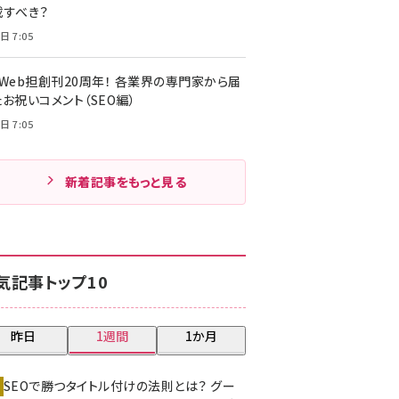
載すべき？
日 7:05
・Web担創刊20周年！ 各業界の専門家から届
お祝いコメント（SEO編）
日 7:05
新着記事をもっと見る
気記事トップ10
昨日
1週間
1か月
SEOで勝つタイトル付けの法則とは？ グー