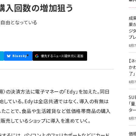
 購入回数の増加狙う
成
は自由となっている
果
ジ
プ
8月7
Bluesky
優先するニュース提供元に追加
【ネ
かわ
了
8月7
市場〉の決済方法に電子マネーの「Edy」を加えた。同日
S
始している。Edyは全店共通ではなく、導入の有無は
「
タ
にしたことで、食品や生活雑貨など低価格帯商品の購入
8月7
販売しているショップに導入を進めていく。
価
をするには、パソコン上のフェリカポートなどにカード