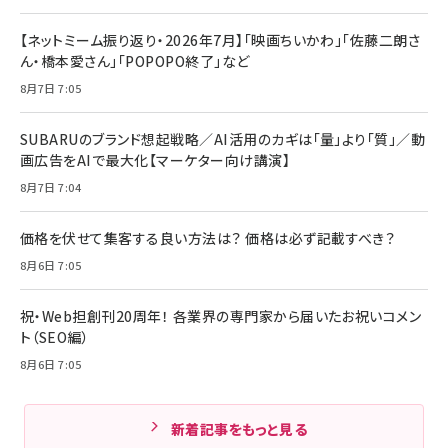
【ネットミーム振り返り・2026年7月】「映画ちいかわ」「佐藤二朗さ
ん・橋本愛さん」「POPOPO終了」など
8月7日 7:05
SUBARUのブランド想起戦略／AI活用のカギは「量」より「質」／動
画広告をAIで最大化【マーケター向け講演】
8月7日 7:04
価格を伏せて集客する良い方法は？ 価格は必ず記載すべき？
8月6日 7:05
祝・Web担創刊20周年！ 各業界の専門家から届いたお祝いコメン
ト（SEO編）
8月6日 7:05
新着記事をもっと見る