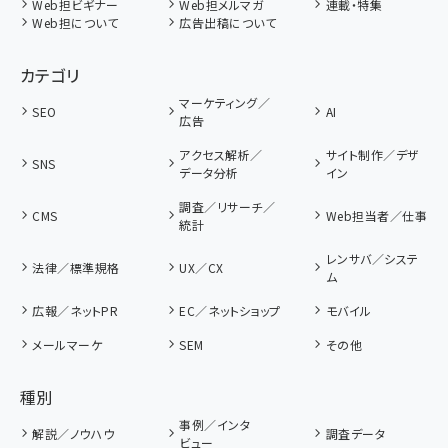
Web担ビギナー
Web担メルマガ
連載・特集
Web担について
広告出稿について
カテゴリ
マーケティング／
SEO
AI
広告
アクセス解析／
サイト制作／デザ
SNS
データ分析
イン
調査／リサーチ／
CMS
Web担当者／仕事
統計
レンサバ／システ
法律／標準規格
UX／CX
ム
広報／ネットPR
EC／ネットショップ
モバイル
メールマーケ
SEM
その他
種別
事例／インタ
解説／ノウハウ
調査データ
ビュー