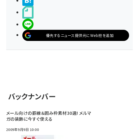
>ブクマする
noteで書く
LINEで送る
優先するニュース提供元にWeb担を追加
バックナンバー
メール向けの罫線＆囲み枠素材30選! メルマ
ガの装飾に今すぐ使える
2009年9月9日 10:00