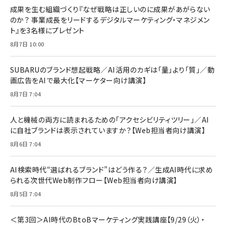
成果を生む組織づくり『なぜ戦略は正しいのに成果があがらない
のか？ 事業成長をリードするデジタルマーケティング・マネジメン
ト』を3名様にプレゼント
8月7日 10:00
SUBARUのブランド想起戦略／AI活用のカギは「量」より「質」／動
画広告をAIで最大化【マーケター向け講演】
8月7日 7:04
人と機械の両方に読まれるための「アクセシビリティツリー」／AI
に自社ブランドは表示されていますか？【Web担当者向け講演】
8月6日 7:04
AI検索時代“選ばれるブランド”はどう作る？／生成AI時代に求め
られる次世代Web制作フロー【Web担当者向け講演】
8月5日 7:04
＜第3回＞AI時代のBtoBマーケティング実践講座【9/29（火）・