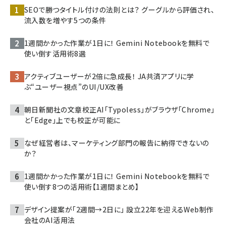
SEOで勝つタイトル付けの法則とは？ グーグルから評価され、
流入数を増やす5つの条件
1週間かかった作業が1日に！ Gemini Notebookを無料で
使い倒す活用術8選
アクティブユーザーが2倍に急成長！ JA共済アプリに学
ぶ“ユーザー視点”のUI/UX改善
朝日新聞社の文章校正AI「Typoless」がブラウザ「Chrome」
と「Edge」上でも校正が可能に
なぜ経営者は、マーケティング部門の報告に納得できないの
か？
1週間かかった作業が1日に！ Gemini Notebookを無料で
使い倒す8つの活用術【1週間まとめ】
デザイン提案が「2週間→2日に」 設立22年を迎えるWeb制作
会社のAI活用法