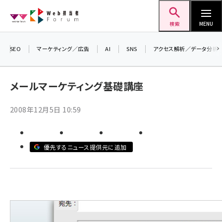
メ
Web担当者Forum
イ
検索
MENU
ン
＼ 8月27日開催、申し込み受付中！ ／
コ
SEO
マーケティング／広告
AI
SNS
アクセス解析／データ分析
生成AIをマーケティング等に活用するための考え方を
ン
学べるセミナーイベント「生成AI × マーケティング
テ
メールマーケティング基礎講座
フォーラム 2026」開催！
ン
▼申し込みはこちらから▼
ツ
2008年12月5日 10:59
seo (3536)
に
ai (2818)
移
動
優先するニュース提供元に追加
youtube (2444)
note (2320)
セミナー (2313)
z世代 (1629)
meo (1279)