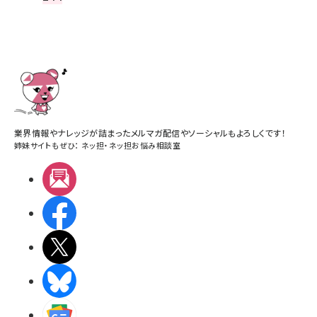
業界情報やナレッジが詰まったメルマガ配信やソーシャルもよろしくです！
姉妹サイトもぜひ：
ネッ担
・
ネッ担お悩み相談室
メルマガ
Facebook
X(エックス)
BlueSky
Googleニュース