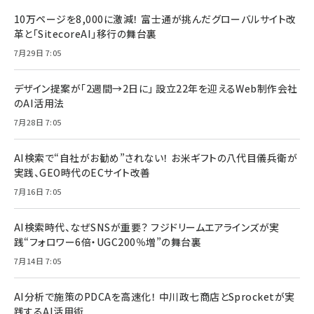
10万ページを8,000に激減！ 富士通が挑んだグローバルサイト改
革と「SitecoreAI」移行の舞台裏
7月29日 7:05
デザイン提案が「2週間→2日に」 設立22年を迎えるWeb制作会社
のAI活用法
7月28日 7:05
AI検索で“自社がお勧め”されない！ お米ギフトの八代目儀兵衛が
実践、GEO時代のECサイト改善
7月16日 7:05
AI検索時代、なぜSNSが重要？ フジドリームエアラインズが実
践“フォロワー6倍・UGC200％増”の舞台裏
7月14日 7:05
AI分析で施策のPDCAを高速化！ 中川政七商店とSprocketが実
践するAI活用術