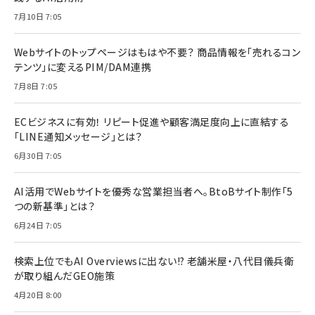
7月10日 7:05
Webサイトのトップページはもはや不要？ 商品情報を「売れるコン
テンツ」に変えるPIM/DAM連携
7月8日 7:05
ECビジネスに有効！ リピート促進や顧客満足度向上に直結する
「LINE通知メッセージ」とは？
6月30日 7:05
AI活用でWebサイトを優秀な営業担当者へ。BtoBサイト制作「5
つの新基準」とは？
6月24日 7:05
検索上位でもAI Overviewsに出ない!? 老舗米屋・八代目儀兵衛
が取り組んだGEO施策
4月20日 8:00