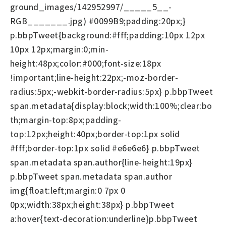
ground_images/142952997/_____5__-
RGB_______.jpg) #0099B9;padding:20px;}
p.bbpTweet{background:#fff;padding:10px 12px
10px 12px;margin:0;min-
height:48px;color:#000;font-size:18px
!important;line-height:22px;-moz-border-
radius:5px;-webkit-border-radius:5px} p.bbpTweet
span.metadata{display:block;width:100%;clear:bo
th;margin-top:8px;padding-
top:12px;height:40px;border-top:1px solid
#fff;border-top:1px solid #e6e6e6} p.bbpTweet
span.metadata span.author{line-height:19px}
p.bbpTweet span.metadata span.author
img{float:left;margin:0 7px 0
0px;width:38px;height:38px} p.bbpTweet
a:hover{text-decoration:underline}p.bbpTweet