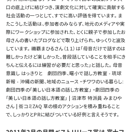
口の底上げに結びつき、演劇文化に対して確実に貢献する
社会活動の一つとして、すでに高い評価を得ています。 ま
たこうした活動は、参加者のみならず、地元のメディアや実
際にワークショップに参加された、とくに親子で参加したお
母さんの書いたブログなどで取り上げられ、ゆっくりと波及
しています。 禰覇まひるさん（１１）は「母音だけで話すのは
難しかったけど楽しかった。普段話していることを相手にき
ちんと伝えるには練習が必要だと思った」と話した。 母音
意識し はっきりと 劇団四季、曙小で話し方教室 - 琉球
新報 - 沖縄の新聞、地域のニュース ・チワワのいる暮らし:
劇団四季の「美しい日本語の話し方教室」 ・劇団四季の
「美しい日本語の話し方教室」 | 沼津市 特派員 みまひや
さん | 街コミZAQ 草の根のアクションを積み重ねること
で、しっかりとPRに結びついている好例と言えそうです。
2011年2月の月間ベストリリース賞は 富士フ