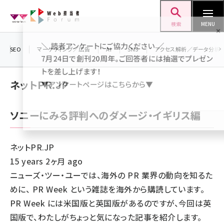
メ
Web担当者Forum
イ
検索
MENU
ン
＼ 読者アンケートにご協力ください ／
コ
SEO
マーケティング／広告
AI
SNS
アクセス解析／データ分析
7月24日で創刊20周年。ご回答者には抽選でプレゼン
ン
トを差し上げます！
テ
ネットPR.JP
▼アンケートページはこちらから▼
ン
ツ
seo (3519)
ソニーにみる評判へのダメージ・イギリス編
に
ai (2801)
移
動
ネットPR.JP
youtube (2425)
15 years 2ヶ月 ago
note (2310)
ニューズ・ツー・ユーでは、海外の PR 業界の動向を知るた
セミナー (2301)
めに、 PR Week という雑誌を海外から購読しています。
PR Week には米国版と英国版があるのですが、今回は英
z世代 (1620)
国版で、わたしがちょっと気になった記事を紹介します。
meo (1274)