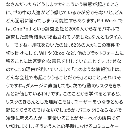
なさんだったらどうしますか? こういう事態が起きたとき
に、世の中の人達がどう感じているかが分からないと、どん
どん泥沼に陥ってしまう可能性すらあります。PR Week で
は、OnePoll という調査会社と2000人からなるパネルで
調査した最新結果が掲載されていました。なんともタイム
リーですね。 興味をひいたのは、62%の人が、この事件を
切っ掛けにして、Wii や Xbox など、他のプラットフォームに
移ることには否定的な意見を出していたことです。なぜな
のか。この理由が利いていまして「このような情報流出は、
どんな会社でも起こりうることだから」とのこと。それはそ
うですね。ダメージに直面しても、次の行動のリスクをきち
んと評価しているわけです。 このことから学べるとすると、
リスクのきちんとした理解こそは、ユーザーをつなぎとめる
鍵になりうるのではないでしょうか。パニックにならないで
冷静に考える人が一定量いることがサーベイの結果で伺
い知れますし、そういう人との平時におけるコミュニケー