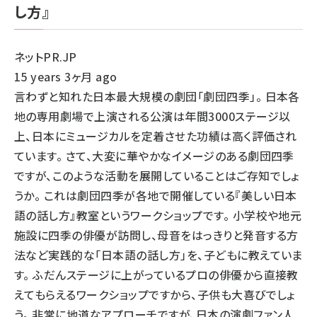
し方』
ネットPR.JP
15 years 3ヶ月 ago
言わずと知れた日本最大規模の劇団「劇団四季」。 日本各
地の専用劇場で上演される公演は年間3000ステージ以
上、日本にミュージカルを定着させた功績は高く評価され
ています。 さて、大変に華やかなイメージのある劇団四季
ですが、このような活動を展開していることはご存知でしょ
うか。 これは劇団四季が各地で開催している『美しい日本
語の話し方』教室というワークショップです。 小学校や地元
施設に四季の俳優が訪問し、母音をはっきりと発音する方
法など実践的な「日本語の話し方」を、子どもに教えていま
す。 ふだんステージに上がっているプロの俳優から直接教
えてもらえるワークショップですから、子供も大喜びでしょ
う。 非常に地道なアプローチですが、日本の演劇ファン人