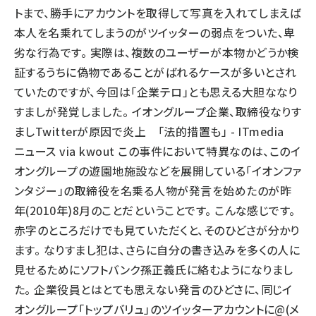
トまで、勝手にアカウントを取得して写真を入れてしまえば
本人を名乗れてしまうのがツイッターの弱点をついた、卑
劣な行為です。 実際は、複数のユーザーが本物かどうか検
証するうちに偽物であることがばれるケースが多いとされ
ていたのですが、今回は「企業テロ」とも思える大胆ななり
すましが発覚しました。 イオングループ企業、取締役なりす
ましTwitterが原因で炎上 「法的措置も」 - ITmedia
ニュース via kwout この事件において特異なのは、このイ
オングループの遊園地施設などを展開している「イオンファ
ンタジー」の取締役を名乗る人物が発言を始めたのが昨
年(2010年)8月のことだということです。 こんな感じです。
赤字のところだけでも見ていただくと、そのひどさが分かり
ます。 なりすまし犯は、さらに自分の書き込みを多くの人に
見せるためにソフトバンク孫正義氏に絡むようになりまし
た。 企業役員とはとても思えない発言のひどさに、同じイ
オングループ「トップバリュ」のツイッターアカウントに@(メ