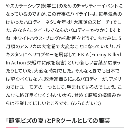
やスカラーシップ(奨学生)のためのチャリティーイベントに
なっているのですが、この行事のハイライトは、毎年気合の
はいったパロディーネタ。今年は「大統領のスピーチ」でし
た。みなさん、タイトルでなんのパロディーかわかりますよ
ね。ホワイトハウス・ブログから動画をどうぞ。 ちなみに、5
月頭のアメリカは大竜巻で大変なことになっていたり、パ
キスタンにヘリコプターを飛ばして EKIA（Enemy Killed
In Action 交戦中に敵を殺害）という新しい言葉が広まっ
たりしていた、大変な時期でした。 そんなときでも日本で
は望むべくもない、政治家自らによるパロディーが、アメリ
カではユーモアの一つとして、望まれているのでしょう。 こ
んなに格好良くなくてもいいから、せめて原稿の棒読みか
らは卒業してほしいところです。 (ひらただいじ)
「節電ビズの夏」とPRツールとしての服装