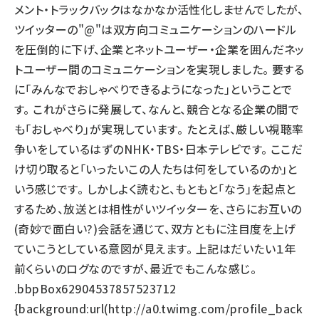
メント・トラックバックはなかなか活性化しませんでしたが、
ツイッターの"@"は双方向コミュニケーションのハードル
を圧倒的に下げ、企業とネットユーザー・企業を囲んだネッ
トユーザー間のコミュニケーションを実現しました。 要する
に「みんなでおしゃべりできるようになった」ということで
す。 これがさらに発展して、なんと、競合となる企業の間で
も「おしゃべり」が実現しています。 たとえば、厳しい視聴率
争いをしているはずのNHK・TBS・日本テレビです。 ここだ
け切り取ると「いったいこの人たちは何をしているのか」と
いう感じです。 しかしよく読むと、もともと「なう」を起点と
するため、放送とは相性がいツイッターを、さらにお互いの
(奇妙で面白い?)会話を通じて、双方ともに注目度を上げ
ていこうとしている意図が見えます。 上記はだいたい１年
前くらいのログなのですが、最近でもこんな感じ。
.bbpBox62904537857523712
{background:url(http://a0.twimg.com/profile_back