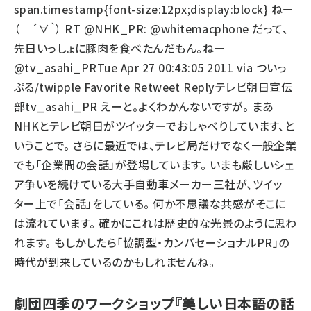
span.timestamp{font-size:12px;display:block} ねー
（ ´∀｀） RT @NHK_PR: @whitemacphone だって、
先日いっしょに豚肉を食べたんだもん。ねー
@tv_asahi_PRTue Apr 27 00:43:05 2011 via ついっ
ぷる/twipple Favorite Retweet Replyテレビ朝日宣伝
部tv_asahi_PR えーと。よくわかんないですが。 まあ
NHKとテレビ朝日がツイッターでおしゃべりしています、と
いうことで。 さらに最近では、テレビ局だけでなく一般企業
でも「企業間の会話」が登場しています。 いまも厳しいシェ
ア争いを続けている大手自動車メーカー三社が、ツイッ
ター上で「会話」をしている。 何か不思議な共感がそこに
は流れています。 確かにこれは歴史的な光景のように思わ
れます。 もしかしたら「協調型・カンバセーショナルPR」の
時代が到来しているのかもしれませんね。
劇団四季のワークショップ『美しい日本語の話