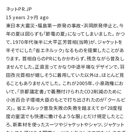
ネットPR.JP
15 years 2ヶ月 ago
東日本大震災・福島第一原発の事故・浜岡原発停止と、今
年の夏は図らずも「節電の夏」になってしまいました。 かつ
て、1970年代後半に大平正芳首相(当時)が、ジャケットを
半そでにした「省エネルック」なるものを提案したことがあ
ります。 首相自らのPRにもかかわらず、残念ながら普及し
ませんでした。正直言ってかなり中途半端なデザインで、羽
田孜元首相が嬉しそうに着用していた以外は、ほとんど見
ることもありませんでした。 これが2005年、小泉政権にお
いて、「京都議定書」で義務付けられたCO2削減のために
小池百合子環境大臣のもとで打ち出されたのが「クールビ
ズ」。 省エネルック普及失敗の失敗を踏まえてか「28度程
度の室温でも快適に働けるような服」とだけ規定したとこ
ろ、新素材を使ったスーツやジャケットやシャツ、ジャケット