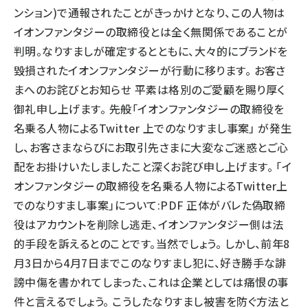
ンション)で通報されたことがきっかけとなり、この人物は
イオンファンタジーの取締役とは全く無関係であることが
判明。なりすましが確定するとともに、大々的にブランドを
毀損されたイオンファンタジーが行動に移ります。 お客さ
まへのお詫びとお知らせ 平素は格別のご愛顧を賜り厚く
御礼申し上げます。 先般「イオンファンタジーの取締役を
名乗る人物によるTwitter 上でのなりすまし事案」 が発生
し、お客さまならびにお取引先さまに大変なご迷惑とご心
配をお掛けいたしましたこと深くお詫び申し上げます。 「イ
オンファンタジーの取締役を名乗る人物によるTwitter上
でのなりすまし事案」について:PDF 正体がバレた偽取締
役はアカウントを削除し逃走、イオンファンタジー側は法
的手段を訴えるとのことです。当然でしょう。 しかし、前年8
月3日から4月7日までこのなりすまし犯に、好き勝手な誹
謗中傷を書かれてしまった、これは企業としては痛恨の事
件と言えるでしょう。 こうしたなりすまし被害を防ぐ方法と