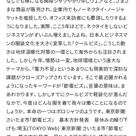
なしでも様になる開襟シャツやかりゆしウエアなど、さまざ
まな商品が販売され、企業内でもノーネクタイ・ノージャ
ケットを推奨したり、オフィス来訪者にも要請したりするよ
うになりました。実際、ここ5年ほどで、ネクタイをしないビ
ジネスマンがずいぶん増えましたよね。 日本人ビジネスマ
ンの服装文化を大きく変革した「クールビズ」。こうした動
きは地球温暖化対策の一環として海外からも注目されま
した。 しかし今年、情勢は一変。地球環境という遠大な
テーマから、「電力不足」というあまりにも現実的で深刻な
課題がクローズアップされています。 そこで最近聞かれる
ようになったキーワードが「節電ビズ」。言葉の意味は、ま
あわかります。 しかしすでにクールビズで軽装化が進んだ
なかで、今度はどんな服を着て我々は働くことになるので
しょうか。 本命の一つはポロシャツのようです。 東京新聞:
さいたま市「節電ビズ」 基本方針発表 昼休みの繰り下
げも:埼玉(TOKYO Web) 東京新聞:さいたま市「節電ビ