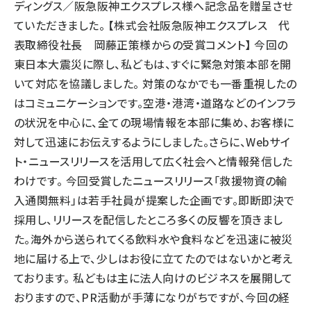
ディングス／阪急阪神エクスプレス様へ記念品を贈呈させ
ていただきました。 【株式会社阪急阪神エクスプレス 代
表取締役社長 岡藤正策様からの受賞コメント】 今回の
東日本大震災に際し、私どもは、すぐに緊急対策本部を開
いて対応を協議しました。 対策のなかでも一番重視したの
はコミュニケーションです。空港・港湾・道路などのインフラ
の状況を中心に、全ての現場情報を本部に集め、お客様に
対して迅速にお伝えするようにしました。さらに、Webサイ
ト・ニュースリリースを活用して広く社会へと情報発信した
わけです。 今回受賞したニュースリリース「救援物資の輸
入通関無料」は若手社員が提案した企画です。即断即決で
採用し、リリースを配信したところ多くの反響を頂きまし
た。海外から送られてくる飲料水や食料などを迅速に被災
地に届ける上で、少しはお役に立てたのではないかと考え
ております。 私どもは主に法人向けのビジネスを展開して
おりますので、PR活動が手薄になりがちですが、今回の経