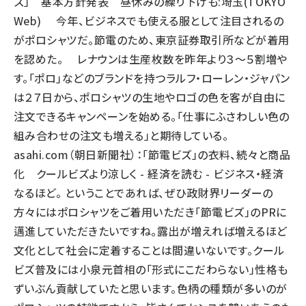
ズ」 基本方針発表 昼休みの繰り下げも:埼玉(TOKYO
Web) 今年、ビジネスでも使える服として注目されるの
がポロシャツだ。節電のため、東京証券取引所などが着用
を認めた。 レナウンは生産枚数を昨年より３～５割増や
す。「ポロ」などのブランドを持つラルフ・ローレン・ジャパン
は２７日から、ポロシャツの生地やロゴの色を客が自由に
注文できるキャンペーンを始める。「仕事にふさわしい色の
組み合わせの注文も増える」と期待している。
asahi.com（朝日新聞社）：「節電ビズ」の衣料、続々と商品
化 クールビズより涼しく - 経済を読む - ビジネス・経済
なるほど。 ということであれば、ぜひ政財界リーダーの
方々にはポロシャツをご着用いただき「節電ビズ」のPRに
邁進していただきたいですね。露出が増えれば増えるほど
文化として社会に定着することは間違いないです。クール
ビズ普及には小泉元首相の「形式にこだわらない」性格も
ずいぶん貢献していたと思います。色柄の種類が多いのが