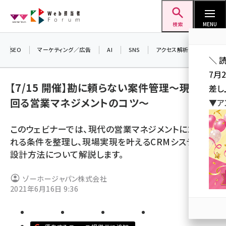
メ
Web担当者Forum
イ
検索
MENU
ン
コ
SEO
マーケティング／広告
AI
SNS
アクセス解析／データ分析
＼ 
ン
7月
テ
【7/15 開催】勘に頼らない案件管理〜現場が
差し
ン
回る営業マネジメントのコツ〜
▼ア
ツ
seo (3516)
に
このウェビナーでは、現代の営業マネジメントに求めら
ai (2799)
移
れる条件を整理し、現場実現を叶えるCRMシステムの
動
youtube (2420)
設計方法について解説します。
note (2308)
ゾーホージャパン株式会社
セミナー (2296)
2021年6月16日 9:36
z世代 (1617)
meo (1274)