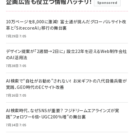
企画広告も役立つ情報バッチリ！
Sponsored
10万ページを8,000に激減！ 富士通が挑んだグローバルサイト改
革と「SitecoreAI」移行の舞台裏
7月29日 7:05
デザイン提案が「2週間→2日に」 設立22年を迎えるWeb制作会社
のAI活用法
7月28日 7:05
AI検索で“自社がお勧め”されない！ お米ギフトの八代目儀兵衛が
実践、GEO時代のECサイト改善
7月16日 7:05
AI検索時代、なぜSNSが重要？ フジドリームエアラインズが実
践“フォロワー6倍・UGC200％増”の舞台裏
7月14日 7:05