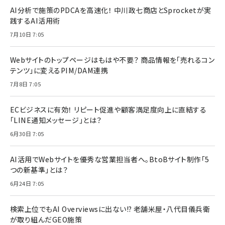
AI分析で施策のPDCAを高速化！ 中川政七商店とSprocketが実
践するAI活用術
7月10日 7:05
Webサイトのトップページはもはや不要？ 商品情報を「売れるコン
テンツ」に変えるPIM/DAM連携
7月8日 7:05
ECビジネスに有効！ リピート促進や顧客満足度向上に直結する
「LINE通知メッセージ」とは？
6月30日 7:05
AI活用でWebサイトを優秀な営業担当者へ。BtoBサイト制作「5
つの新基準」とは？
6月24日 7:05
検索上位でもAI Overviewsに出ない!? 老舗米屋・八代目儀兵衛
が取り組んだGEO施策