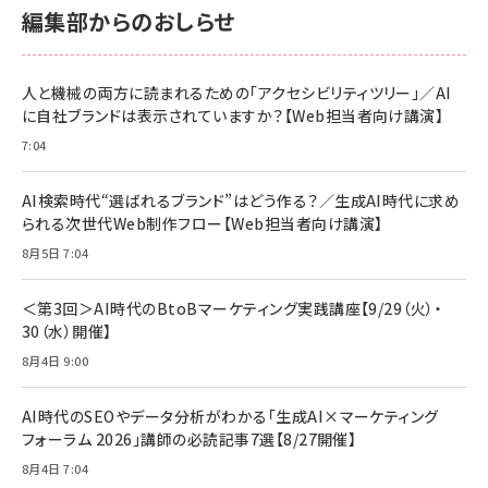
￥2,680
￥2,680
編集部からのおしらせ
anan(アンアン)2026/06/24号 No.2500増刊
スペシャルエディション[王道エンタメの矜持／
NIMASO ガラスフィルム iPhone 17 用 保護フィ
Amazon eギフトカード - Amazonロゴ - クラ
BTS]
ルム 強化ガラス 耐衝撃 高透過率 指紋防止 貼りや
シック
すい ガイド枠付き いPhone17 (6.3インチ) 対応
人と機械の両方に読まれるための「アクセシビリティツリー」／AI
￥1,100
￥5,000
2枚セット DSP25F1698
に自社ブランドは表示されていますか？【Web担当者向け講演】
￥1,599
7:04
anan(アンアン)2026/07/08号 No.2502[2026
Anker PowerLine III Flow USB-C & USB-C
年後半、あなたの恋と運命／山田涼介]
【New】Amazon Fire TV Stick HD | 手軽にスト
ケーブル Anker絡まないケーブル 240W 結束バン
リーミングをはじめよう | ストリーミングメディアプ
ド付き USB PD対応 シリコン素材採用 iPhone
￥880
AI検索時代“選ばれるブランド”はどう作る？／生成AI時代に求め
レイヤー
17 / 16 / 15 / Galaxy iPad Pro MacBook
￥1,890
Pro/Air 各種対応 (1.8m ミッドナイトブラック)
られる次世代Web制作フロー【Web担当者向け講演】
￥6,980
ママ投資家が育休中に１億貯めた株式投資
8月5日 7:04
アサヒ飲料 モンスター エナジー 355ml×24本
￥1,870
Anker Soundcore P31i (Bluetooth 6.1) 【完
￥4,192
全ワイヤレスイヤホン/アクティブノイズキャンセリ
＜第3回＞AI時代のBtoBマーケティング実践講座【9/29（火）・
ング/マルチポイント接続 / 最大50時間再生 / PSE
30（水）開催】
組織の成果を最大化する ルールのデザイン
技術基準適合】ブラック
￥5,990
サッポロ 生ビール 黒ラベル 350ml 缶 24本 ビー
8月4日 9:00
￥1,980
ル ケース買い【6/30応募〆切! 黒ラベルビヤセラー
キャンペーン】
Anker PowerLine III Flow USB-C & USB-C
ケーブル Anker絡まないケーブル 240W 結束バン
￥4,857
AI時代のSEOやデータ分析がわかる「生成AI×マーケティング
ド付き USB PD対応 シリコン素材採用 iPhone
フォーラム 2026」講師の必読記事7選【8/27開催】
Amazonランキングをもっと見る
17 / 16 / 15 / Galaxy iPad Pro MacBook
￥1,890
Pro/Air 各種対応 (1.8m ミッドナイトブラック)
8月4日 7:04