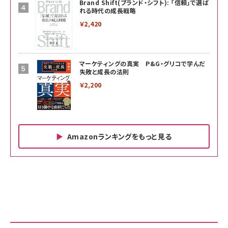
Brand Shift(ブランド・シフト): 「信頼」で選ば
れる時代の成長戦略
￥2,420
マーケティングの真実 P&G・グリコで学んだ
失敗と成長の法則
￥2,200
Amazonランキングをもっと見る
Amazon ビジネス・経済関連書籍 の売れ筋ランキン
Amazon 家電＆カメラ の売れ筋ランキング
Amazon パソコン・周辺機器 の売れ筋ランキング
グ
更新日時：2026/06/26 19:00
更新日時：2026/06/26 19:00
更新日時：2026/06/26 19:00
anan(アンアン)2026/07/01号 No.2501[魅せる
KIOXIA(キオクシア) 旧東芝メモリ microSD
KIOXIA(キオクシア) 旧東芝メモリ microSD
カラダ2026／宮舘涼太]
128GB UHS-I Class10 (最大読出速度
128GB UHS-I Class10 (最大読出速度
100MB/s) Nintendo Switch動作確認済 国内
100MB/s) Nintendo Switch動作確認済 国内
￥880
サポート正規品 メーカー保証5年 KLMEA128G
サポート正規品 メーカー保証5年 KLMEA128G