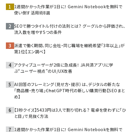
1週間かかった作業が1日に！ Gemini Notebookを無料で
使い倒す活用術8選
SEOで勝つタイトル付けの法則とは？ グーグルから評価され、
流入数を増やす5つの条件
派遣で働く期間、同じ会社・同じ職場を継続希望「3年以上」が
第1位【エン調べ】
アクティブユーザーが2倍に急成長！ JA共済アプリに学
ぶ“ユーザー視点”のUI/UX改善
AI回答のフレーミング（見せ方・提示）は、デジタルの新たな
「商品棚・売り場」――ChatGPT時代の新しい購買行動【SEOまと
め】
【3秒クイズ】5433円は3人で割り切れる？ 電卓を使わずに「ひ
と目」で見抜く方法
1週間かかった作業が1日に！ Gemini Notebookを無料で