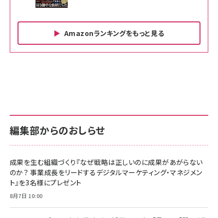
Amazonランキングをもっと見る
Amazon ビジネス・経済関連書籍 の売れ筋ランキン
Amazon 家電＆カメラ の売れ筋ランキング
Amazon パソコン・周辺機器 の売れ筋ランキング
グ
更新日時：2026/06/26 19:00
更新日時：2026/06/26 19:00
更新日時：2026/06/26 19:00
anan(アンアン)2026/07/01号 No.2501[魅せる
KIOXIA(キオクシア) 旧東芝メモリ microSD
KIOXIA(キオクシア) 旧東芝メモリ microSD
カラダ2026／宮舘涼太]
128GB UHS-I Class10 (最大読出速度
128GB UHS-I Class10 (最大読出速度
100MB/s) Nintendo Switch動作確認済 国内
100MB/s) Nintendo Switch動作確認済 国内
￥880
サポート正規品 メーカー保証5年 KLMEA128G
サポート正規品 メーカー保証5年 KLMEA128G
￥2,680
￥2,680
編集部からのおしらせ
anan(アンアン)2026/06/24号 No.2500増刊
スペシャルエディション[王道エンタメの矜持／
NIMASO ガラスフィルム iPhone 17 用 保護フィ
Amazon eギフトカード - Amazonロゴ - クラ
BTS]
ルム 強化ガラス 耐衝撃 高透過率 指紋防止 貼りや
シック
すい ガイド枠付き いPhone17 (6.3インチ) 対応
成果を生む組織づくり『なぜ戦略は正しいのに成果があがらない
￥1,100
￥5,000
2枚セット DSP25F1698
のか？ 事業成長をリードするデジタルマーケティング・マネジメン
￥1,599
ト』を3名様にプレゼント
anan(アンアン)2026/07/08号 No.2502[2026
Anker PowerLine III Flow USB-C & USB-C
年後半、あなたの恋と運命／山田涼介]
【New】Amazon Fire TV Stick HD | 手軽にスト
ケーブル Anker絡まないケーブル 240W 結束バン
8月7日 10:00
リーミングをはじめよう | ストリーミングメディアプ
ド付き USB PD対応 シリコン素材採用 iPhone
￥880
レイヤー
17 / 16 / 15 / Galaxy iPad Pro MacBook
￥1,890