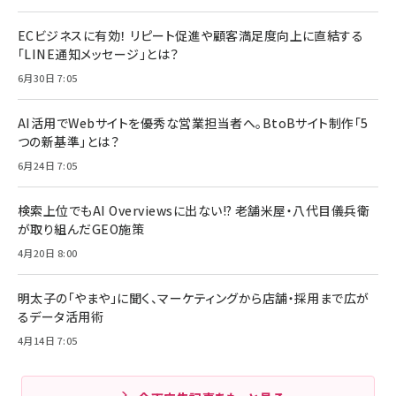
ECビジネスに有効！ リピート促進や顧客満足度向上に直結する
「LINE通知メッセージ」とは？
6月30日 7:05
AI活用でWebサイトを優秀な営業担当者へ。BtoBサイト制作「5
つの新基準」とは？
6月24日 7:05
検索上位でもAI Overviewsに出ない!? 老舗米屋・八代目儀兵衛
が取り組んだGEO施策
4月20日 8:00
明太子の「やまや」に聞く、マーケティングから店舗・採用まで広が
るデータ活用術
4月14日 7:05