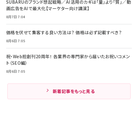
SUBARUのブランド想起戦略／AI活用のカギは「量」より「質」／動
画広告をAIで最大化【マーケター向け講演】
8月7日 7:04
価格を伏せて集客する良い方法は？ 価格は必ず記載すべき？
8月6日 7:05
祝・Web担創刊20周年！ 各業界の専門家から届いたお祝いコメン
ト（SEO編）
8月6日 7:05
新着記事をもっと見る