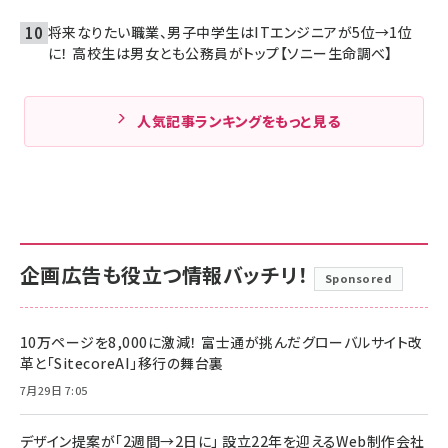
将来なりたい職業、男子中学生はITエンジニアが5位→1位
に！ 高校生は男女とも公務員がトップ【ソニー生命調べ】
人気記事ランキングをもっと見る
企画広告も役立つ情報バッチリ！
Sponsored
10万ページを8,000に激減！ 富士通が挑んだグローバルサイト改
革と「SitecoreAI」移行の舞台裏
7月29日 7:05
デザイン提案が「2週間→2日に」 設立22年を迎えるWeb制作会社