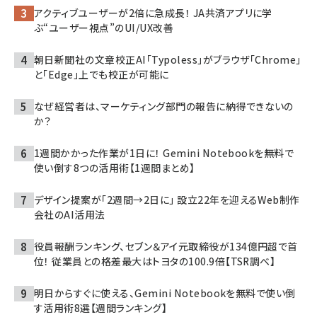
アクティブユーザーが2倍に急成長！ JA共済アプリに学
ぶ“ユーザー視点”のUI/UX改善
朝日新聞社の文章校正AI「Typoless」がブラウザ「Chrome」
と「Edge」上でも校正が可能に
なぜ経営者は、マーケティング部門の報告に納得できないの
か？
1週間かかった作業が1日に！ Gemini Notebookを無料で
使い倒す8つの活用術【1週間まとめ】
デザイン提案が「2週間→2日に」 設立22年を迎えるWeb制作
会社のAI活用法
役員報酬ランキング、セブン＆アイ元取締役が134億円超で首
位！ 従業員との格差最大はトヨタの100.9倍【TSR調べ】
明日からすぐに使える、Gemini Notebookを無料で使い倒
す活用術8選【週間ランキング】