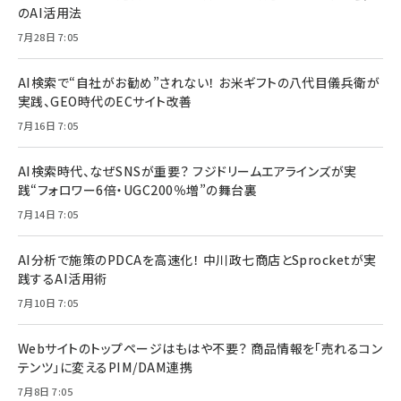
のAI活用法
7月28日 7:05
AI検索で“自社がお勧め”されない！ お米ギフトの八代目儀兵衛が
実践、GEO時代のECサイト改善
7月16日 7:05
AI検索時代、なぜSNSが重要？ フジドリームエアラインズが実
践“フォロワー6倍・UGC200％増”の舞台裏
7月14日 7:05
AI分析で施策のPDCAを高速化！ 中川政七商店とSprocketが実
践するAI活用術
7月10日 7:05
Webサイトのトップページはもはや不要？ 商品情報を「売れるコン
テンツ」に変えるPIM/DAM連携
7月8日 7:05