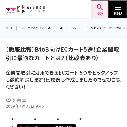
メ
Web担当者Forum
イ
検索
MENU
ン
コ
SEO
マーケティング／広告
AI
SNS
アクセス解析／データ分析
＼ 
ン
生成
テ
【徹底比較】BtoB向けECカート5選！企業間取
るセ
ン
202
引に最適なカートとは？（比較表あり）
ツ
seo (3532)
▼申
に
企業間取引に活用できるECカート 5つをピックアップ
ai (2814)
移
し徹底解説します！比較表も作成しましたのでぜひご覧
動
youtube (2441)
ください！
note (2317)
岩田 真
セミナー (2310)
2019年7月30日 9:45
z世代 (1623)
meo (1277)