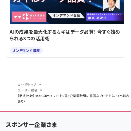
AIの成果を最大化するカギはデータ品質！ 今すぐ始め
られる3つの活用術
オンデマンド講座
Web担トップ
ユーザー投稿
パ
【徹底比較】BtoB向けECカート5選！企業間取引に最適なカートとは？（比較表
あり）
ン
く
ず
スポンサー企業さま