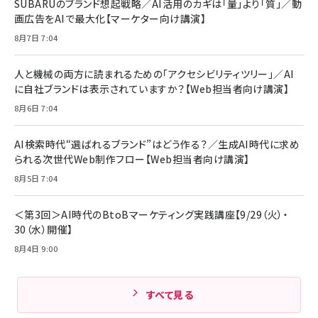
Pro/Air 各種対応 (1.8m ミッドナイトブラック)
SUBARUのブランド想起戦略／AI活用のカギは「量」より「質」／動
￥6,980
画広告をAIで最大化【マーケター向け講演】
ママ投資家が育休中に１億貯めた株式投資
アサヒ飲料 モンスター エナジー 355ml×24本
￥1,870
8月7日 7:04
Anker Soundcore P31i (Bluetooth 6.1) 【完
￥4,192
全ワイヤレスイヤホン/アクティブノイズキャンセリ
ング/マルチポイント接続 / 最大50時間再生 / PSE
人と機械の両方に読まれるための「アクセシビリティツリー」／AI
組織の成果を最大化する ルールのデザイン
技術基準適合】ブラック
￥5,990
サッポロ 生ビール 黒ラベル 350ml 缶 24本 ビー
に自社ブランドは表示されていますか？【Web担当者向け講演】
￥1,980
ル ケース買い【6/30応募〆切! 黒ラベルビヤセラー
8月6日 7:04
キャンペーン】
Anker PowerLine III Flow USB-C & USB-C
ケーブル Anker絡まないケーブル 240W 結束バン
￥4,857
ド付き USB PD対応 シリコン素材採用 iPhone
AI検索時代“選ばれるブランド”はどう作る？／生成AI時代に求め
Amazonランキングをもっと見る
17 / 16 / 15 / Galaxy iPad Pro MacBook
￥1,890
られる次世代Web制作フロー【Web担当者向け講演】
Pro/Air 各種対応 (1.8m ミッドナイトブラック)
Amazonランキングをもっと見る
8月5日 7:04
Amazonランキングをもっと見る
＜第3回＞AI時代のBtoBマーケティング実践講座【9/29（火）・
30（水）開催】
8月4日 9:00
すべて見る