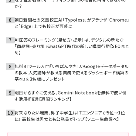
か？
朝日新聞社の文章校正AI「Typoless」がブラウザ「Chrome」
と「Edge」上でも校正が可能に
AI回答のフレーミング（見せ方・提示）は、デジタルの新たな
「商品棚・売り場」――ChatGPT時代の新しい購買行動【SEOまと
め】
無料BIツール入門『いちばんやさしいGoogleデータポータル
の教本 人気講師が教える業務で使えるダッシュボード構築の
基本』を3名様にプレゼント
明日からすぐに使える、Gemini Notebookを無料で使い倒
す活用術8選【週間ランキング】
将来なりたい職業、男子中学生はITエンジニアが5位→1位
に！ 高校生は男女とも公務員がトップ【ソニー生命調べ】