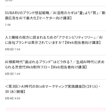
リーミングをはじめよう | ストリーミングメディアプ
ド付き USB PD対応 シリコン素材採用 iPhone
￥880
レイヤー
17 / 16 / 15 / Galaxy iPad Pro MacBook
￥1,890
Pro/Air 各種対応 (1.8m ミッドナイトブラック)
SUBARUのブランド想起戦略／AI活用のカギは「量」より「質」／動
￥6,980
画広告をAIで最大化【マーケター向け講演】
ママ投資家が育休中に１億貯めた株式投資
アサヒ飲料 モンスター エナジー 355ml×24本
￥1,870
7:04
Anker Soundcore P31i (Bluetooth 6.1) 【完
￥4,192
全ワイヤレスイヤホン/アクティブノイズキャンセリ
ング/マルチポイント接続 / 最大50時間再生 / PSE
人と機械の両方に読まれるための「アクセシビリティツリー」／AI
組織の成果を最大化する ルールのデザイン
技術基準適合】ブラック
￥5,990
サッポロ 生ビール 黒ラベル 350ml 缶 24本 ビー
に自社ブランドは表示されていますか？【Web担当者向け講演】
￥1,980
ル ケース買い【6/30応募〆切! 黒ラベルビヤセラー
8月6日 7:04
キャンペーン】
Anker PowerLine III Flow USB-C & USB-C
ケーブル Anker絡まないケーブル 240W 結束バン
￥4,857
ド付き USB PD対応 シリコン素材採用 iPhone
AI検索時代“選ばれるブランド”はどう作る？／生成AI時代に求め
Amazonランキングをもっと見る
17 / 16 / 15 / Galaxy iPad Pro MacBook
￥1,890
られる次世代Web制作フロー【Web担当者向け講演】
Pro/Air 各種対応 (1.8m ミッドナイトブラック)
Amazonランキングをもっと見る
8月5日 7:04
Amazonランキングをもっと見る
＜第3回＞AI時代のBtoBマーケティング実践講座【9/29（火）・
30（水）開催】
8月4日 9:00