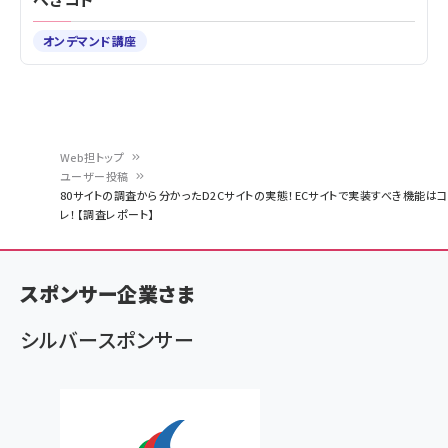
オンデマンド講座
Web担トップ
ユーザー投稿
パ
80サイトの調査から分かったD2Cサイトの実態！ECサイトで実装すべき機能はコ
レ！【調査レポート】
ン
く
ず
スポンサー企業さま
シルバースポンサー