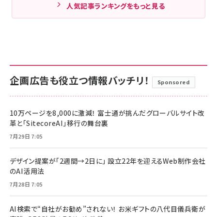
人気記事ランキングをもっと見る
企画広告も役立つ情報バッチリ！
Sponsored
10万ページを8,000に激減！ 富士通が挑んだグローバルサイト改
革と「SitecoreAI」移行の舞台裏
7月29日 7:05
デザイン提案が「2週間→2日に」 設立22年を迎えるWeb制作会社
のAI活用法
7月28日 7:05
AI検索で“自社がお勧め”されない！ お米ギフトの八代目儀兵衛が