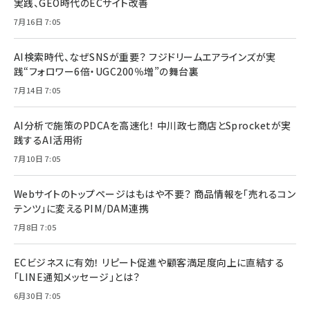
実践、GEO時代のECサイト改善
7月16日 7:05
AI検索時代、なぜSNSが重要？ フジドリームエアラインズが実
践“フォロワー6倍・UGC200％増”の舞台裏
7月14日 7:05
AI分析で施策のPDCAを高速化！ 中川政七商店とSprocketが実
践するAI活用術
7月10日 7:05
Webサイトのトップページはもはや不要？ 商品情報を「売れるコン
テンツ」に変えるPIM/DAM連携
7月8日 7:05
ECビジネスに有効！ リピート促進や顧客満足度向上に直結する
「LINE通知メッセージ」とは？
6月30日 7:05