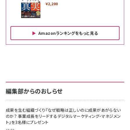
￥2,200
Amazonランキングをもっと見る
Amazon ビジネス・経済関連書籍 の売れ筋ランキン
Amazon 家電＆カメラ の売れ筋ランキング
Amazon パソコン・周辺機器 の売れ筋ランキング
グ
更新日時：2026/06/26 19:00
更新日時：2026/06/26 19:00
更新日時：2026/06/26 19:00
anan(アンアン)2026/07/01号 No.2501[魅せる
KIOXIA(キオクシア) 旧東芝メモリ microSD
KIOXIA(キオクシア) 旧東芝メモリ microSD
カラダ2026／宮舘涼太]
128GB UHS-I Class10 (最大読出速度
128GB UHS-I Class10 (最大読出速度
100MB/s) Nintendo Switch動作確認済 国内
100MB/s) Nintendo Switch動作確認済 国内
￥880
サポート正規品 メーカー保証5年 KLMEA128G
サポート正規品 メーカー保証5年 KLMEA128G
￥2,680
￥2,680
編集部からのおしらせ
anan(アンアン)2026/06/24号 No.2500増刊
スペシャルエディション[王道エンタメの矜持／
NIMASO ガラスフィルム iPhone 17 用 保護フィ
Amazon eギフトカード - Amazonロゴ - クラ
BTS]
ルム 強化ガラス 耐衝撃 高透過率 指紋防止 貼りや
シック
すい ガイド枠付き いPhone17 (6.3インチ) 対応
成果を生む組織づくり『なぜ戦略は正しいのに成果があがらない
￥1,100
￥5,000
2枚セット DSP25F1698
のか？ 事業成長をリードするデジタルマーケティング・マネジメン
￥1,599
ト』を3名様にプレゼント
anan(アンアン)2026/07/08号 No.2502[2026
Anker PowerLine III Flow USB-C & USB-C
年後半、あなたの恋と運命／山田涼介]
【New】Amazon Fire TV Stick HD | 手軽にスト
ケーブル Anker絡まないケーブル 240W 結束バン
10:00