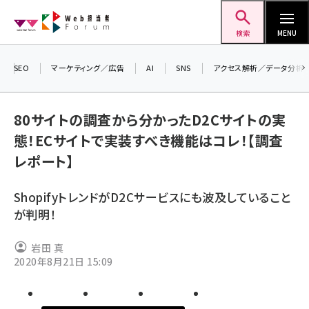
メ
Web担当者Forum
イ
検索
MENU
ン
コ
SEO
マーケティング／広告
AI
SNS
アクセス解析／データ分析
＼ 
ン
7月
テ
80サイトの調査から分かったD2Cサイトの実
差し
ン
態！ECサイトで実装すべき機能はコレ！【調査
▼
ツ
seo (3523)
レポート】
に
ai (2804)
移
ShopifyトレンドがD2Cサービスにも波及していること
動
youtube (2429)
が判明！
note (2312)
岩田 真
セミナー (2303)
2020年8月21日 15:09
z世代 (1622)
meo (1275)