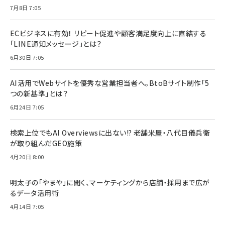
7月8日 7:05
ECビジネスに有効！ リピート促進や顧客満足度向上に直結する
「LINE通知メッセージ」とは？
6月30日 7:05
AI活用でWebサイトを優秀な営業担当者へ。BtoBサイト制作「5
つの新基準」とは？
6月24日 7:05
検索上位でもAI Overviewsに出ない!? 老舗米屋・八代目儀兵衛
が取り組んだGEO施策
4月20日 8:00
明太子の「やまや」に聞く、マーケティングから店舗・採用まで広が
るデータ活用術
4月14日 7:05