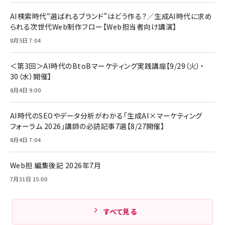
年後半、あなたの恋と運命／山田涼介]
【New】Amazon Fire TV Stick HD | 手軽にスト
ケーブル Anker絡まないケーブル 240W 結束バン
リーミングをはじめよう | ストリーミングメディアプ
ド付き USB PD対応 シリコン素材採用 iPhone
￥880
AI検索時代“選ばれるブランド”はどう作る？／生成AI時代に求め
レイヤー
17 / 16 / 15 / Galaxy iPad Pro MacBook
￥1,890
Pro/Air 各種対応 (1.8m ミッドナイトブラック)
られる次世代Web制作フロー【Web担当者向け講演】
￥6,980
ママ投資家が育休中に１億貯めた株式投資
8月5日 7:04
アサヒ飲料 モンスター エナジー 355ml×24本
￥1,870
Anker Soundcore P31i (Bluetooth 6.1) 【完
￥4,192
全ワイヤレスイヤホン/アクティブノイズキャンセリ
＜第3回＞AI時代のBtoBマーケティング実践講座【9/29（火）・
ング/マルチポイント接続 / 最大50時間再生 / PSE
30（水）開催】
組織の成果を最大化する ルールのデザイン
技術基準適合】ブラック
￥5,990
サッポロ 生ビール 黒ラベル 350ml 缶 24本 ビー
8月4日 9:00
￥1,980
ル ケース買い【6/30応募〆切! 黒ラベルビヤセラー
キャンペーン】
Anker PowerLine III Flow USB-C & USB-C
ケーブル Anker絡まないケーブル 240W 結束バン
￥4,857
AI時代のSEOやデータ分析がわかる「生成AI×マーケティング
ド付き USB PD対応 シリコン素材採用 iPhone
フォーラム 2026」講師の必読記事7選【8/27開催】
Amazonランキングをもっと見る
17 / 16 / 15 / Galaxy iPad Pro MacBook
￥1,890
Pro/Air 各種対応 (1.8m ミッドナイトブラック)
8月4日 7:04
Amazonランキングをもっと見る
Web担 編集後記 2026年7月
Amazonランキングをもっと見る
7月31日 15:00
すべて見る