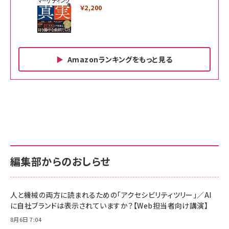
￥2,200
Amazonランキングをもっと見る
Amazon ビジネス・経済関連書籍 の売れ筋ランキン
Amazon 家電＆カメラ の売れ筋ランキング
Amazon パソコン・周辺機器 の売れ筋ランキング
グ
更新日時：2026/06/26 19:00
更新日時：2026/06/26 19:00
更新日時：2026/06/26 19:00
anan(アンアン)2026/07/01号 No.2501[魅せる
KIOXIA(キオクシア) 旧東芝メモリ microSD
KIOXIA(キオクシア) 旧東芝メモリ microSD
カラダ2026／宮舘涼太]
128GB UHS-I Class10 (最大読出速度
128GB UHS-I Class10 (最大読出速度
100MB/s) Nintendo Switch動作確認済 国内
100MB/s) Nintendo Switch動作確認済 国内
￥880
サポート正規品 メーカー保証5年 KLMEA128G
サポート正規品 メーカー保証5年 KLMEA128G
￥2,680
￥2,680
編集部からのおしらせ
anan(アンアン)2026/06/24号 No.2500増刊
スペシャルエディション[王道エンタメの矜持／
NIMASO ガラスフィルム iPhone 17 用 保護フィ
Amazon eギフトカード - Amazonロゴ - クラ
BTS]
ルム 強化ガラス 耐衝撃 高透過率 指紋防止 貼りや
シック
すい ガイド枠付き いPhone17 (6.3インチ) 対応
人と機械の両方に読まれるための「アクセシビリティツリー」／AI
￥1,100
￥5,000
2枚セット DSP25F1698
に自社ブランドは表示されていますか？【Web担当者向け講演】
￥1,599
8月6日 7:04
anan(アンアン)2026/07/08号 No.2502[2026
Anker PowerLine III Flow USB-C & USB-C