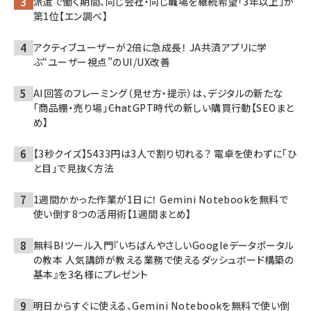
派遣で働く期間、同じ会社・同じ職場を継続希望「3年以上」が
第1位【エン調べ】
アクティブユーザーが2倍に急成長！ JA共済アプリに学
ぶ“ユーザー視点”のUI/UX改善
AI回答のフレーミング（見せ方・提示）は、デジタルの新たな
「商品棚・売り場」――ChatGPT時代の新しい購買行動【SEOまと
め】
【3秒クイズ】5433円は3人で割り切れる？ 電卓を使わずに「ひ
と目」で見抜く方法
1週間かかった作業が1日に！ Gemini Notebookを無料で
使い倒す8つの活用術【1週間まとめ】
無料BIツール入門『いちばんやさしいGoogleデータポータル
の教本 人気講師が教える業務で使えるダッシュボード構築の
基本』を3名様にプレゼント
明日からすぐに使える、Gemini Notebookを無料で使い倒