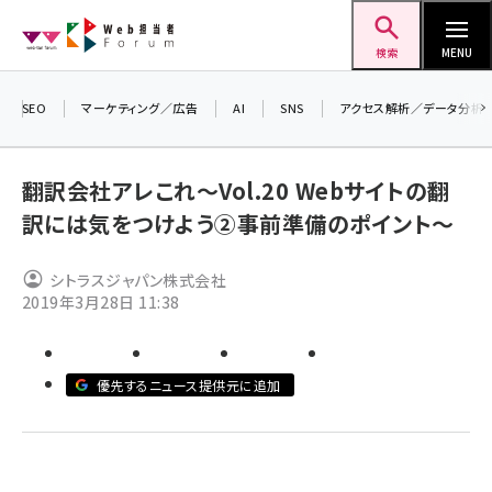
メ
Web担当者Forum
イ
検索
MENU
ン
コ
SEO
マーケティング／広告
AI
SNS
アクセス解析／データ分析
＼ 
ン
7月
テ
翻訳会社アレこれ～Vol.20 Webサイトの翻
差し
ン
訳には気をつけよう②事前準備のポイント～
▼ア
ツ
seo (3523)
に
シトラスジャパン株式会社
ai (2804)
移
2019年3月28日 11:38
動
youtube (2429)
note (2312)
優先するニュース提供元に追加
セミナー (2303)
z世代 (1622)
meo (1275)