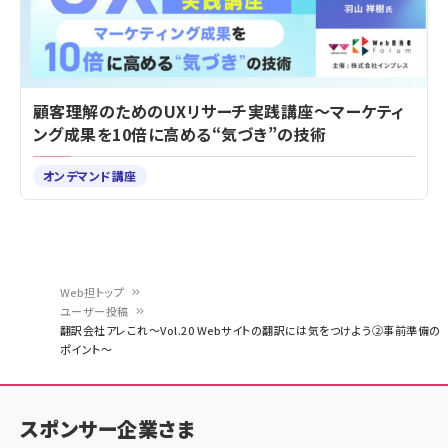
顧客理解のためのUXリサーチ実践講座～マーケティ
ング成果を10倍に高める“気づき”の技術
オンデマンド講座
Web担トップ
ユーザー投稿
パ
翻訳会社アレこれ～Vol.20 Webサイトの翻訳には気をつけよう②事前準備の
ポイント～
ン
く
ず
スポンサー企業さま