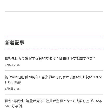
新着記事
価格を伏せて集客する良い方法は？ 価格は必ず記載すべき？
8月6日 7:05
祝・Web担創刊20周年！ 各業界の専門家から届いたお祝いコメン
ト（SEO編）
8月6日 7:05
個性・専門性・熱量が光る！ 社員が主役となって成果を上げている
SNS好事例