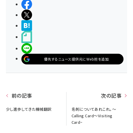
シェアする
ポストする
>ブクマする
noteで書く
LINEで送る
優先するニュース提供元にWeb担を追加
前の記事
次の記事
少し進歩してきた機械翻訳
名刺についてあれこれ。～
Calling Card～Visiting
Card~