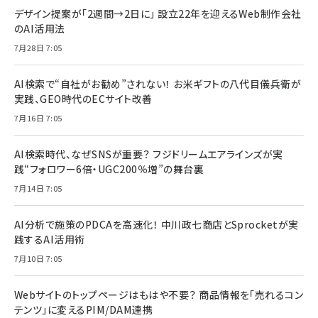
デザイン提案が「2週間→2日に」 設立22年を迎えるWeb制作会社
のAI活用法
7月28日 7:05
AI検索で“自社がお勧め”されない！ お米ギフトの八代目儀兵衛が
実践、GEO時代のECサイト改善
7月16日 7:05
AI検索時代、なぜSNSが重要？ フジドリームエアラインズが実
践“フォロワー6倍・UGC200％増”の舞台裏
7月14日 7:05
AI分析で施策のPDCAを高速化！ 中川政七商店とSprocketが実
践するAI活用術
7月10日 7:05
Webサイトのトップページはもはや不要？ 商品情報を「売れるコン
テンツ」に変えるPIM/DAM連携