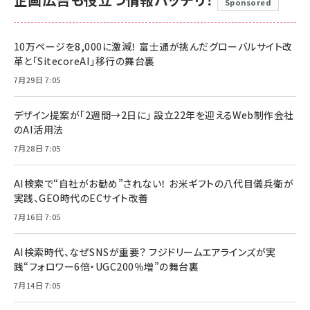
Sponsored
10万ページを8,000に激減！ 富士通が挑んだグローバルサイト改
革と「SitecoreAI」移行の舞台裏
7月29日 7:05
デザイン提案が「2週間→2日に」 設立22年を迎えるWeb制作会社
のAI活用法
7月28日 7:05
AI検索で“自社がお勧め”されない！ お米ギフトの八代目儀兵衛が
実践、GEO時代のECサイト改善
7月16日 7:05
AI検索時代、なぜSNSが重要？ フジドリームエアラインズが実
践“フォロワー6倍・UGC200％増”の舞台裏
7月14日 7:05