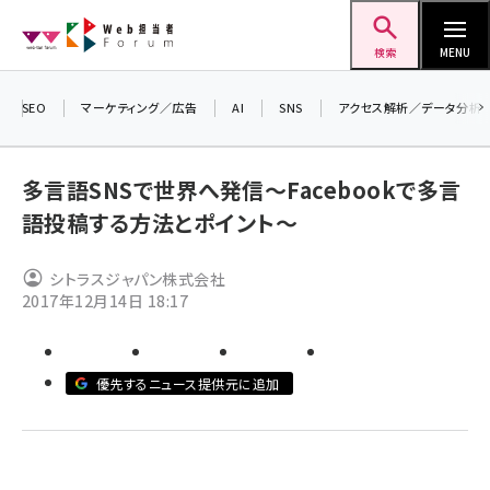
メ
Web担当者Forum
イ
検索
MENU
ン
コ
SEO
マーケティング／広告
AI
SNS
アクセス解析／データ分析
＼
ン
7
テ
多言語SNSで世界へ発信～Facebookで多言
差
ン
語投稿する方法とポイント～
▼
ツ
seo (3523)
に
シトラスジャパン株式会社
ai (2804)
移
2017年12月14日 18:17
動
youtube (2429)
note (2312)
優先するニュース提供元に追加
セミナー (2303)
z世代 (1622)
meo (1275)