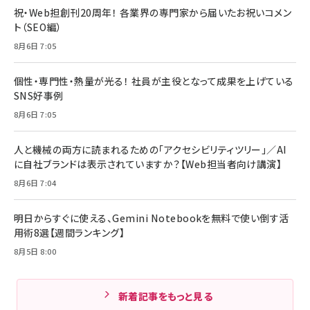
祝・Web担創刊20周年！ 各業界の専門家から届いたお祝いコメン
ト（SEO編）
8月6日 7:05
個性・専門性・熱量が光る！ 社員が主役となって成果を上げている
SNS好事例
8月6日 7:05
人と機械の両方に読まれるための「アクセシビリティツリー」／AI
に自社ブランドは表示されていますか？【Web担当者向け講演】
8月6日 7:04
明日からすぐに使える、Gemini Notebookを無料で使い倒す活
用術8選【週間ランキング】
8月5日 8:00
新着記事をもっと見る