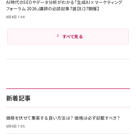
AI時代のSEOやデータ分析がわかる「生成AI×マーケティング
Amazonランキングをもっと見る
フォーラム 2026」講師の必読記事7選【8/27開催】
8月4日 7:04
すべて見る
新着記事
価格を伏せて集客する良い方法は？ 価格は必ず記載すべき？
8月6日 7:05