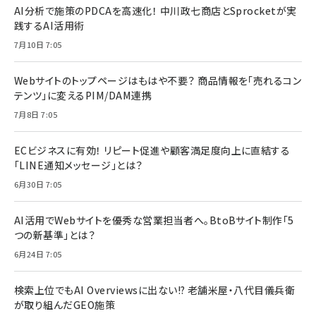
AI分析で施策のPDCAを高速化！ 中川政七商店とSprocketが実
践するAI活用術
7月10日 7:05
Webサイトのトップページはもはや不要？ 商品情報を「売れるコン
テンツ」に変えるPIM/DAM連携
7月8日 7:05
ECビジネスに有効！ リピート促進や顧客満足度向上に直結する
「LINE通知メッセージ」とは？
6月30日 7:05
AI活用でWebサイトを優秀な営業担当者へ。BtoBサイト制作「5
つの新基準」とは？
6月24日 7:05
検索上位でもAI Overviewsに出ない!? 老舗米屋・八代目儀兵衛
が取り組んだGEO施策