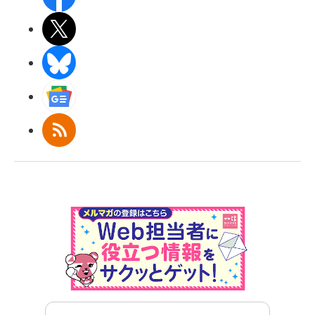
X(エックス)
BlueSky
Googleニュース
RSS