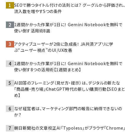
SEOで勝つタイトル付けの法則とは？ グーグルから評価され、
流入数を増やす5つの条件
1週間かかった作業が1日に！ Gemini Notebookを無料で
使い倒す活用術8選
アクティブユーザーが2倍に急成長！ JA共済アプリに学
ぶ“ユーザー視点”のUI/UX改善
1週間かかった作業が1日に！ Gemini Notebookを無料で
使い倒す8つの活用術【1週間まとめ】
AI回答のフレーミング（見せ方・提示）は、デジタルの新たな
「商品棚・売り場」――ChatGPT時代の新しい購買行動【SEOまと
め】
なぜ経営者は、マーケティング部門の報告に納得できないの
か？
朝日新聞社の文章校正AI「Typoless」がブラウザ「Chrome」