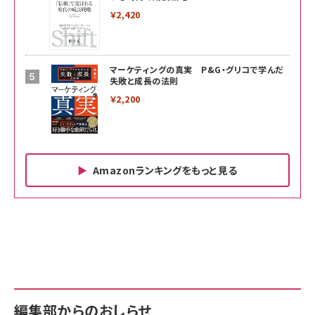
￥2,420
マーケティングの真実 P&G・グリコで学んだ
失敗と成長の法則
￥2,200
Amazonランキングをもっと見る
Amazon ビジネス・経済関連書籍 の売れ筋ランキン
Amazon 家電＆カメラ の売れ筋ランキング
Amazon パソコン・周辺機器 の売れ筋ランキング
グ
更新日時：2026/06/26 19:00
更新日時：2026/06/26 19:00
更新日時：2026/06/26 19:00
anan(アンアン)2026/07/01号 No.2501[魅せる
KIOXIA(キオクシア) 旧東芝メモリ microSD
KIOXIA(キオクシア) 旧東芝メモリ microSD
カラダ2026／宮舘涼太]
128GB UHS-I Class10 (最大読出速度
128GB UHS-I Class10 (最大読出速度
100MB/s) Nintendo Switch動作確認済 国内
100MB/s) Nintendo Switch動作確認済 国内
￥880
サポート正規品 メーカー保証5年 KLMEA128G
サポート正規品 メーカー保証5年 KLMEA128G
￥2,680
￥2,680
編集部からのおしらせ