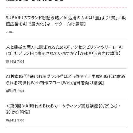
anan(アンアン)2026/06/24号 No.2500増刊
スペシャルエディション[王道エンタメの矜持／
NIMASO ガラスフィルム iPhone 17 用 保護フィ
Amazon eギフトカード - Amazonロゴ - クラ
BTS]
ルム 強化ガラス 耐衝撃 高透過率 指紋防止 貼りや
シック
すい ガイド枠付き いPhone17 (6.3インチ) 対応
SUBARUのブランド想起戦略／AI活用のカギは「量」より「質」／動
￥1,100
￥5,000
2枚セット DSP25F1698
画広告をAIで最大化【マーケター向け講演】
￥1,599
7:04
anan(アンアン)2026/07/08号 No.2502[2026
Anker PowerLine III Flow USB-C & USB-C
年後半、あなたの恋と運命／山田涼介]
【New】Amazon Fire TV Stick HD | 手軽にスト
ケーブル Anker絡まないケーブル 240W 結束バン
リーミングをはじめよう | ストリーミングメディアプ
ド付き USB PD対応 シリコン素材採用 iPhone
￥880
人と機械の両方に読まれるための「アクセシビリティツリー」／AI
レイヤー
17 / 16 / 15 / Galaxy iPad Pro MacBook
￥1,890
Pro/Air 各種対応 (1.8m ミッドナイトブラック)
に自社ブランドは表示されていますか？【Web担当者向け講演】
￥6,980
ママ投資家が育休中に１億貯めた株式投資
8月6日 7:04
アサヒ飲料 モンスター エナジー 355ml×24本
￥1,870
Anker Soundcore P31i (Bluetooth 6.1) 【完
￥4,192
全ワイヤレスイヤホン/アクティブノイズキャンセリ
AI検索時代“選ばれるブランド”はどう作る？／生成AI時代に求め
ング/マルチポイント接続 / 最大50時間再生 / PSE
られる次世代Web制作フロー【Web担当者向け講演】
組織の成果を最大化する ルールのデザイン
技術基準適合】ブラック
￥5,990
サッポロ 生ビール 黒ラベル 350ml 缶 24本 ビー
8月5日 7:04
￥1,980
ル ケース買い【6/30応募〆切! 黒ラベルビヤセラー
キャンペーン】
Anker PowerLine III Flow USB-C & USB-C
ケーブル Anker絡まないケーブル 240W 結束バン
￥4,857
＜第3回＞AI時代のBtoBマーケティング実践講座【9/29（火）・
ド付き USB PD対応 シリコン素材採用 iPhone
30（水）開催】
Amazonランキングをもっと見る
17 / 16 / 15 / Galaxy iPad Pro MacBook
￥1,890
Pro/Air 各種対応 (1.8m ミッドナイトブラック)
8月4日 9:00
Amazonランキングをもっと見る