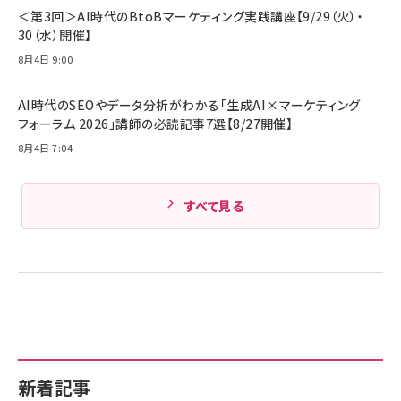
ケーブル Anker絡まないケーブル 240W 結束バン
＜第3回＞AI時代のBtoBマーケティング実践講座【9/29（火）・
￥4,857
ド付き USB PD対応 シリコン素材採用 iPhone
30（水）開催】
17 / 16 / 15 / Galaxy iPad Pro MacBook
￥1,890
Amazonランキングをもっと見る
Pro/Air 各種対応 (1.8m ミッドナイトブラック)
8月4日 9:00
Amazonランキングをもっと見る
AI時代のSEOやデータ分析がわかる「生成AI×マーケティング
Amazonランキングをもっと見る
フォーラム 2026」講師の必読記事7選【8/27開催】
8月4日 7:04
すべて見る
新着記事