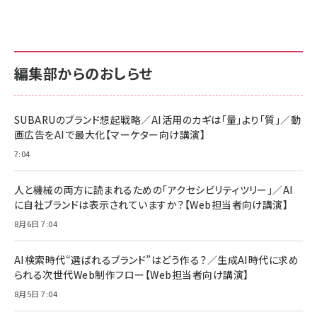
anan(アンアン)2026/07/01号 No.2501[魅
KIOXIA(キオクシア) 旧東芝メモリ microSD
KIOXIA(キオクシア) 旧東芝メモリ microSD
せるカラダ2026／宮舘涼太]
128GB UHS-I Class10 (最大読出速度
128GB UHS-I Class10 (最大読出速度
100MB/s) Nintendo Switch動作確認済 国
100MB/s) Nintendo Switch動作確認済 国
￥880
内サポート正規品 メーカー保証5年
内サポート正規品 メーカー保証5年
￥2,680
￥2,680
KLMEA128G
KLMEA128G
編集部からのおしらせ
anan(アンアン)2026/06/24号 No.2500増
刊 スペシャルエディション[王道エンタメの矜
NIMASO ガラスフィルム iPhone 17 用 保護
Amazon eギフトカード - Amazonロゴ - ク
持／BTS]
フィルム 強化ガラス 耐衝撃 高透過率 指紋防
ラシック
止 貼りやすい ガイド枠付き いPhone17 (6.3
SUBARUのブランド想起戦略／AI活用のカギは「量」より「質」／動
￥1,100
￥5,000
インチ) 対応 2枚セット DSP25F1698
画広告をAIで最大化【マーケター向け講演】
￥1,599
7:04
anan(アンアン)2026/07/08号
Anker PowerLine III Flow USB-C & USB-
No.2502[2026年後半、あなたの恋と運命／山
【New】Amazon Fire TV Stick HD | 手軽に
C ケーブル Anker絡まないケーブル 240W 結
田涼介]
ストリーミングをはじめよう | ストリーミングメ
束バンド付き USB PD対応 シリコン素材採用
人と機械の両方に読まれるための「アクセシビリティツリー」／AI
ディアプレイヤー
iPhone 17 / 16 / 15 / Galaxy iPad Pro
￥880
￥1,890
MacBook Pro/Air 各種対応 (1.8m ミッドナ
に自社ブランドは表示されていますか？【Web担当者向け講演】
￥6,980
イトブラック)
8月6日 7:04
ママ投資家が育休中に１億貯めた株式投資
アサヒ飲料 モンスター エナジー 355ml×24
Anker Soundcore P31i (Bluetooth 6.1)
本
￥1,870
【完全ワイヤレスイヤホン/アクティブノイズキャ
AI検索時代“選ばれるブランド”はどう作る？／生成AI時代に求め
￥4,192
ンセリング/マルチポイント接続 / 最大50時間
られる次世代Web制作フロー【Web担当者向け講演】
再生 / PSE技術基準適合】ブラック
￥5,990
組織の成果を最大化する ルールのデザイン
サッポロ 生ビール 黒ラベル 350ml 缶 24本 ビー
8月5日 7:04
ル ケース買い【6/30応募〆切! 黒ラベルビヤセラー
￥1,980
Anker PowerLine III Flow USB-C & USB-C
キャンペーン】