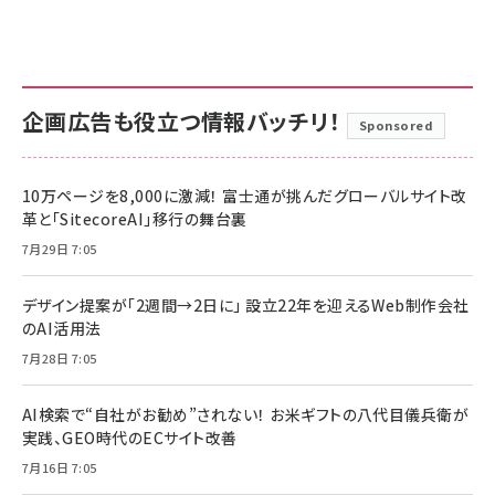
企画広告も役立つ情報バッチリ！
Sponsored
10万ページを8,000に激減！ 富士通が挑んだグローバルサイト改
革と「SitecoreAI」移行の舞台裏
7月29日 7:05
デザイン提案が「2週間→2日に」 設立22年を迎えるWeb制作会社
のAI活用法
7月28日 7:05
AI検索で“自社がお勧め”されない！ お米ギフトの八代目儀兵衛が
実践、GEO時代のECサイト改善
7月16日 7:05