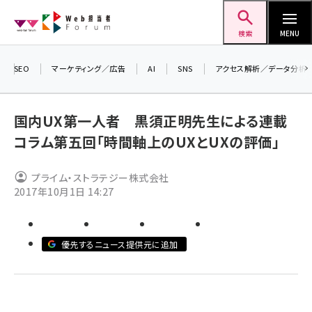
メ
Web担当者Forum
イ
検索
MENU
ン
コ
SEO
マーケティング／広告
AI
SNS
アクセス解析／データ分析
＼ 
ン
7月
テ
国内UX第一人者 黒須正明先生による連載
差し
ン
コラム第五回「時間軸上のUXとUXの評価」
▼ア
ツ
seo (3523)
に
プライム・ストラテジー株式会社
ai (2804)
移
2017年10月1日 14:27
動
youtube (2429)
note (2312)
優先するニュース提供元に追加
セミナー (2303)
z世代 (1622)
meo (1275)