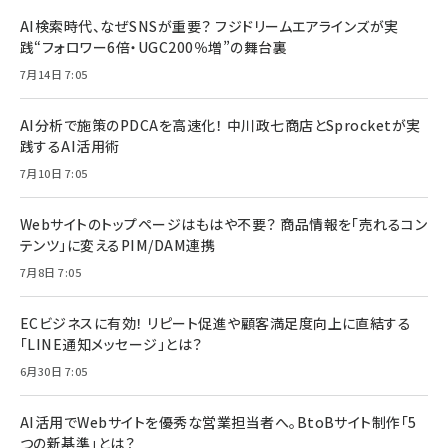
AI検索時代、なぜSNSが重要？ フジドリームエアラインズが実
践“フォロワー6倍・UGC200％増”の舞台裏
7月14日 7:05
AI分析で施策のPDCAを高速化！ 中川政七商店とSprocketが実
践するAI活用術
7月10日 7:05
Webサイトのトップページはもはや不要？ 商品情報を「売れるコン
テンツ」に変えるPIM/DAM連携
7月8日 7:05
ECビジネスに有効！ リピート促進や顧客満足度向上に直結する
「LINE通知メッセージ」とは？
6月30日 7:05
AI活用でWebサイトを優秀な営業担当者へ。BtoBサイト制作「5
つの新基準」とは？