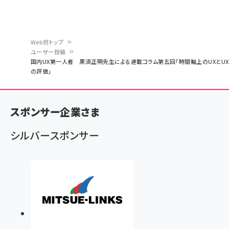
Web担トップ
ユーザー投稿
パ
国内UX第一人者 黒須正明先生による連載コラム第五回「時間軸上のUXとUX
の評価」
ン
く
ず
スポンサー企業さま
シルバースポンサー