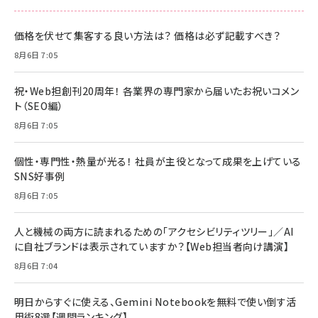
価格を伏せて集客する良い方法は？ 価格は必ず記載すべき？
8月6日 7:05
祝・Web担創刊20周年！ 各業界の専門家から届いたお祝いコメン
ト（SEO編）
8月6日 7:05
個性・専門性・熱量が光る！ 社員が主役となって成果を上げている
SNS好事例
8月6日 7:05
人と機械の両方に読まれるための「アクセシビリティツリー」／AI
に自社ブランドは表示されていますか？【Web担当者向け講演】
8月6日 7:04
明日からすぐに使える、Gemini Notebookを無料で使い倒す活
用術8選【週間ランキング】