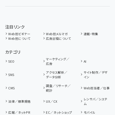
注目リンク
Web担ビギナー
Web担メルマガ
連載・特集
Web担について
広告出稿について
カテゴリ
マーケティング／
SEO
AI
広告
アクセス解析／
サイト制作／デザ
SNS
データ分析
イン
調査／リサーチ／
CMS
Web担当者／仕事
統計
レンサバ／システ
法律／標準規格
UX／CX
ム
広報／ネットPR
EC／ネットショップ
モバイル