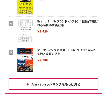
Brand Shift(ブランド・シフト): 「信頼」で選ば
れる時代の成長戦略
￥2,420
マーケティングの真実 P&G・グリコで学んだ
失敗と成長の法則
￥2,200
Amazonランキングをもっと見る
Amazon ビジネス・経済関連書籍 の売れ筋ランキン
Amazon 家電＆カメラ の売れ筋ランキング
Amazon パソコン・周辺機器 の売れ筋ランキング
グ
更新日時：2026/06/26 19:00
更新日時：2026/06/26 19:00
更新日時：2026/06/26 19:00