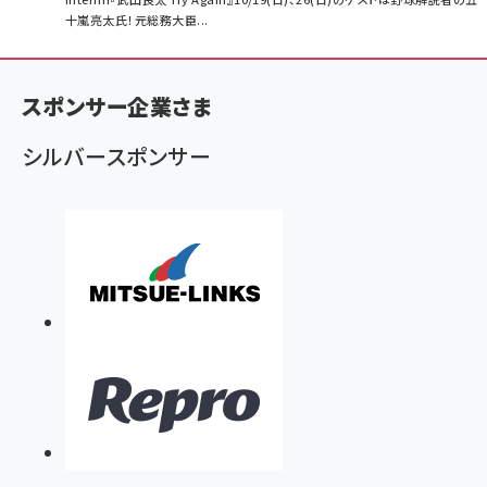
十嵐亮太氏！元総務大臣...
ン
く
ず
スポンサー企業さま
シルバースポンサー