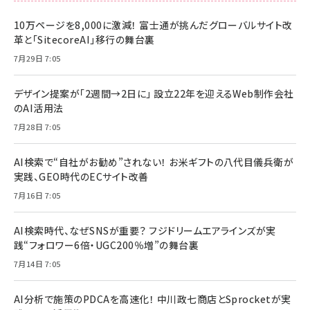
10万ページを8,000に激減！ 富士通が挑んだグローバルサイト改
革と「SitecoreAI」移行の舞台裏
7月29日 7:05
デザイン提案が「2週間→2日に」 設立22年を迎えるWeb制作会社
のAI活用法
7月28日 7:05
AI検索で“自社がお勧め”されない！ お米ギフトの八代目儀兵衛が
実践、GEO時代のECサイト改善
7月16日 7:05
AI検索時代、なぜSNSが重要？ フジドリームエアラインズが実
践“フォロワー6倍・UGC200％増”の舞台裏
7月14日 7:05
AI分析で施策のPDCAを高速化！ 中川政七商店とSprocketが実