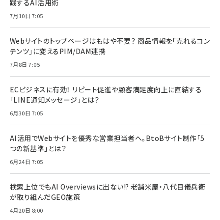
践するAI活用術
7月10日 7:05
Webサイトのトップページはもはや不要？ 商品情報を「売れるコン
テンツ」に変えるPIM/DAM連携
7月8日 7:05
ECビジネスに有効！ リピート促進や顧客満足度向上に直結する
「LINE通知メッセージ」とは？
6月30日 7:05
AI活用でWebサイトを優秀な営業担当者へ。BtoBサイト制作「5
つの新基準」とは？
6月24日 7:05
検索上位でもAI Overviewsに出ない!? 老舗米屋・八代目儀兵衛
が取り組んだGEO施策
4月20日 8:00