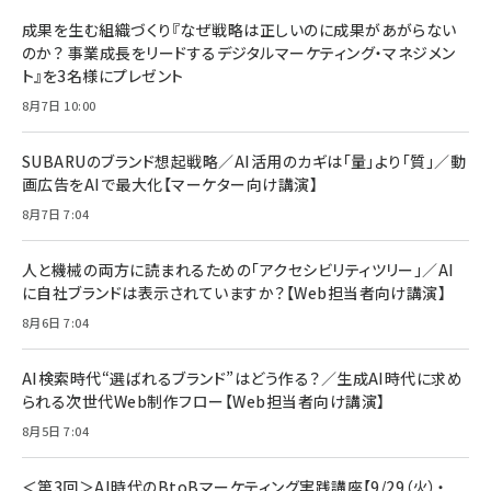
成果を生む組織づくり『なぜ戦略は正しいのに成果があがらない
のか？ 事業成長をリードするデジタルマーケティング・マネジメン
ト』を3名様にプレゼント
8月7日 10:00
SUBARUのブランド想起戦略／AI活用のカギは「量」より「質」／動
画広告をAIで最大化【マーケター向け講演】
8月7日 7:04
人と機械の両方に読まれるための「アクセシビリティツリー」／AI
に自社ブランドは表示されていますか？【Web担当者向け講演】
8月6日 7:04
AI検索時代“選ばれるブランド”はどう作る？／生成AI時代に求め
られる次世代Web制作フロー【Web担当者向け講演】
8月5日 7:04
＜第3回＞AI時代のBtoBマーケティング実践講座【9/29（火）・