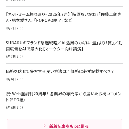
【ネットミーム振り返り・2026年7月】「映画ちいかわ」「佐藤二朗さ
ん・橋本愛さん」「POPOPO終了」など
8月7日 7:05
SUBARUのブランド想起戦略／AI活用のカギは「量」より「質」／動
画広告をAIで最大化【マーケター向け講演】
8月7日 7:04
価格を伏せて集客する良い方法は？ 価格は必ず記載すべき？
8月6日 7:05
祝・Web担創刊20周年！ 各業界の専門家から届いたお祝いコメン
ト（SEO編）
8月6日 7:05
新着記事をもっと見る