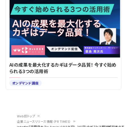
AIの成果を最大化するカギはデータ品質！ 今すぐ始め
られる3つの活用術
オンデマンド講座
Web担トップ
企業ニュースリリース情報（PR TIMES）
パ
interfm『武田良太 Try Again』10/19(日)、26(日)のゲストは野球解説者の五