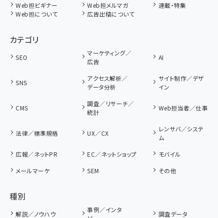
Web担ビギナー
Web担メルマガ
連載・特集
Web担について
広告出稿について
カテゴリ
マーケティング／
SEO
AI
広告
アクセス解析／
サイト制作／デザ
SNS
データ分析
イン
調査／リサーチ／
CMS
Web担当者／仕事
統計
レンサバ／システ
法律／標準規格
UX／CX
ム
広報／ネットPR
EC／ネットショップ
モバイル
メールマーケ
SEM
その他
種別
事例／インタ
解説／ノウハウ
調査データ