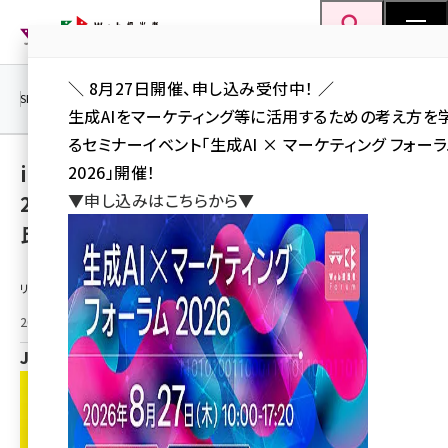
メ
Web担当者Forum
イ
検索
MENU
ン
＼ 8月27日開催、申し込み受付中！ ／
コ
SEO
マーケティング／広告
AI
SNS
アクセス解析／データ分析
生成AIをマーケティング等に活用するための考え方を
ン
るセミナーイベント「生成AI × マーケティング フォー
テ
interfm『武田良太 Try Again』10/19(日)、
2026」開催！
ン
▼申し込みはこちらから▼
26(日)のゲストは野球解説者の五十嵐亮太
ツ
seo (3538)
氏！元総務大臣・武田良太と野球対談！
に
ai (2820)
移
リリース情報提供元：
動
youtube (2444)
2025年10月17日 18:00
note (2322)
JFNC
セミナー (2315)
z世代 (1629)
meo (1281)