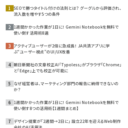
SEOで勝つタイトル付けの法則とは？ グーグルから評価され、
流入数を増やす5つの条件
1週間かかった作業が1日に！ Gemini Notebookを無料で
使い倒す活用術8選
アクティブユーザーが2倍に急成長！ JA共済アプリに学
ぶ“ユーザー視点”のUI/UX改善
朝日新聞社の文章校正AI「Typoless」がブラウザ「Chrome」
と「Edge」上でも校正が可能に
なぜ経営者は、マーケティング部門の報告に納得できないの
か？
1週間かかった作業が1日に！ Gemini Notebookを無料で
使い倒す8つの活用術【1週間まとめ】
デザイン提案が「2週間→2日に」 設立22年を迎えるWeb制作
会社のAI活用法