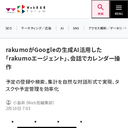
メ
Web担当者Forum
イ
検索
MENU
ン
コ
SEO
マーケティング／広告
AI
SNS
アクセス解析／データ分析
＼ 
ン
生成
テ
rakumoがGoogleの生成AI活用した
るセ
ン
「rakumoエージェント」、会話でカレンダー操
202
ツ
seo (3532)
作
▼申
に
ai (2814)
移
予定の登録や検索、集計を自然な対話形式で実現、タ
動
youtube (2441)
スクや予定管理を効率化
note (2317)
小島昇（Web担編集部）
セミナー (2310)
2月10日 7:03
z世代 (1623)
meo (1277)