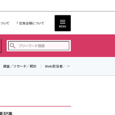
について
広告出稿について
MENU
調査／リサーチ／統計
Web担当者／仕事
法律／標準規格
seo (3524)
ai (2804)
youtube (2431)
note (2312)
セミナー (2306)
着記事