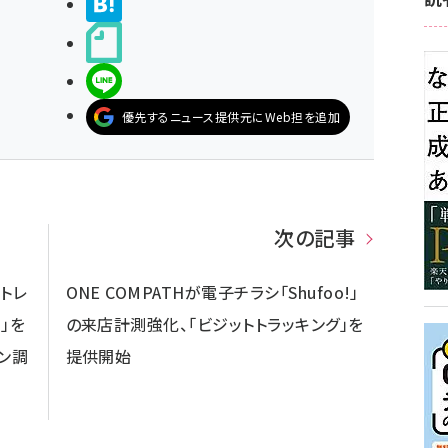
>ブクマする
noteで書く
LINEで送る
優先するニュース提供元にWeb担を追加
次の記事
トレ
ONE COMPATHが電子チラシ「Shufoo!」
」を
の来店計測強化、「ビジットトラッキング」を
ン調
提供開始