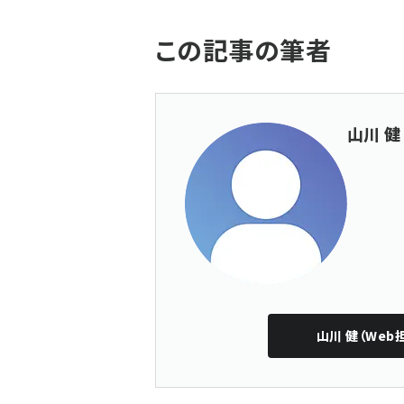
この記事の筆者
山川 健
山川 健（Web