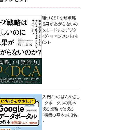
成果を生む組織づくり『なぜ戦略
は正しいのに成果があがらないの
か？ 事業成長をリードするデジタ
ルマーケティング・マネジメント』を
3名様にプレゼント
10:00
無料BIツール入門『いちばんやさし
いGoogleデータポータルの教本
人気講師が教える業務で使える
ダッシュボード構築の基本』を3名
様にプレゼント
7月31日 10:00