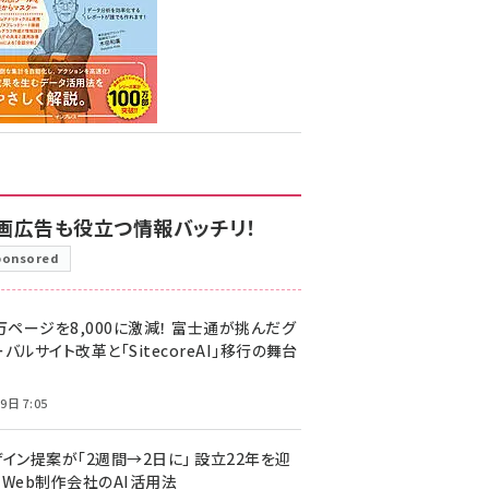
画広告も役立つ情報バッチリ！
ponsored
万ページを8,000に激減！ 富士通が挑んだグ
バルサイト改革と「SitecoreAI」移行の舞台
9日 7:05
ザイン提案が「2週間→2日に」 設立22年を迎
るWeb制作会社のAI活用法