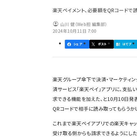
ず
楽天ペイメント、必要額をQRコードで
山川 健（Web担 編集部）
2024年10月11日 7:00
シェア
ポスト
はてブ
楽天グループ傘下で決済・マーケティン
済サービス「楽天ペイ」アプリに、支払
求できる機能を加えた、と10月10日
QRコードで相手に読み取ってもらうかU
これまで楽天ペイアプリでの楽天キャッ
受け取る側からも請求できるようにした