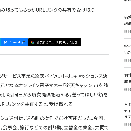
読み取ってもらうかURLリンクの共有で受け取り
価
記
8月6
Bluesky
優先するニュース提供元に追加
祝
いた
8月6
グサービス事業の楽天ペイメントは、キャッシュレス決
個
成
い元となるオンライン電子マネー「楽天キャッシュ」を請
8月6
発表した。同日から順次提供を始める。送ってほしい額を
RLリンクを共有すると、受け取れる。
人
テ
ま
シュ送付は、送る側の操作でだけ可能だった。今回、
8月6
。食事会、旅行などでの割り勘、立替金の集金、共同で