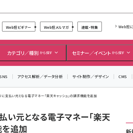
Forum
Web担
Web担ビギナー
Web担メルマガ
連載・特集
＼ 読者アンケートにご協力ください ／
7月24日で創刊20周年。ご回答者には抽選でプレゼントを
カテゴリ／種別
セミナー／イベント
から探す
から探す
差し上げます！
▼アンケートページはこちらから▼
SNS
アクセス解析／データ分析
サイト制作／デザイン
CMS
プリに支払い元となる電子マネー「楽天キャッシュ」の請求機能を追加
支払い元となる電子マネー「楽天
能を追加
新