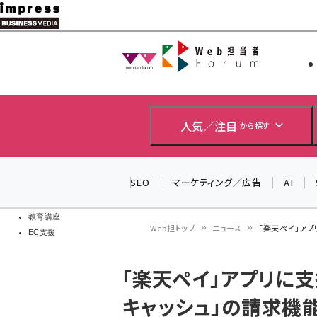
メ
イ
Web担当者
Web担当者
ン
EC担当者
コ
製品導入
ン
企業IT
ソフト開発
テ
人気／注目
から探す
IoT・AI
ン
DCクラウド
研究・調査
ツ
SEO
マーケティング／広告
AI
エネルギー
に
ドローン
移
教育講座
Web担トップ
ニュース
「楽天ペイ」ア
EC支援
動
パ
「楽天ペイ」アプリに
ン
キャッシュ」の請求機
く