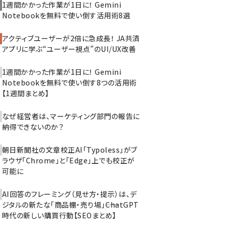
1週間かかった作業が1日に！ Gemini
Notebookを無料で使い倒す活用術8選
アクティブユーザーが2倍に急成長！ JA共済
アプリに学ぶ“ユーザー視点”のUI/UX改善
1週間かかった作業が1日に！ Gemini
Notebookを無料で使い倒す8つの活用術
【1週間まとめ】
なぜ経営者は、マーケティング部門の報告に
納得できないのか？
朝日新聞社の文章校正AI「Typoless」がブ
ラウザ「Chrome」と「Edge」上でも校正が
可能に
AI回答のフレーミング（見せ方・提示）は、デ
ジタルの新たな「商品棚・売り場」――ChatGPT
時代の新しい購買行動【SEOまとめ】