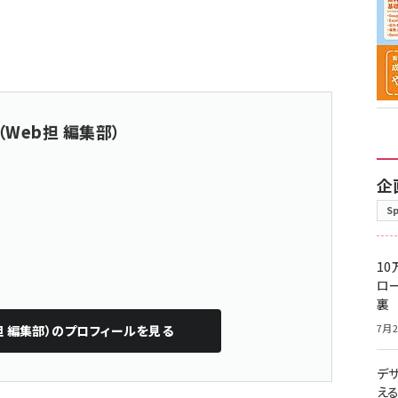
（Web担 編集部）
企
S
10
ロー
裏
7月2
担 編集部）
のプロフィールを見る
デ
え