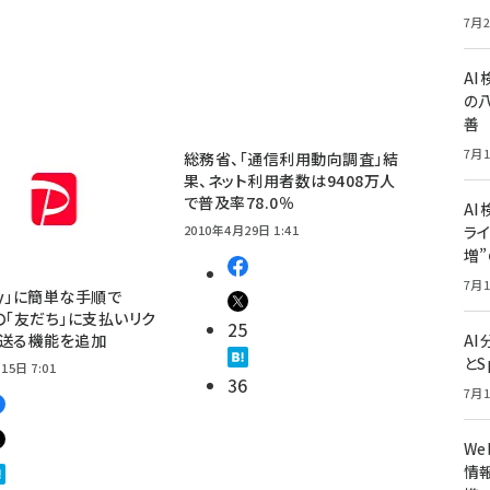
7月2
A
の
善
7月1
総務省、「通信利用動向調査」結
果、ネット利用者数は9408万人
で普及率78.0％
AI
2010年4月29日 1:41
ライ
増
7月1
Pay」に簡単な手順で
E」の「友だち」に支払いリク
25
を送る機能を追加
A
とS
15日 7:01
36
7月1
W
情報