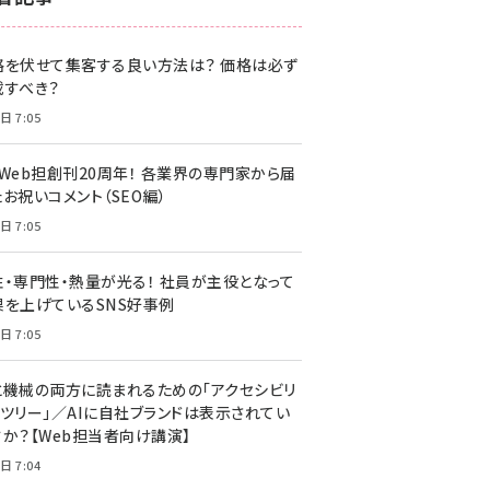
z世代 (1622)
格を伏せて集客する良い方法は？ 価格は必ず
meo (1275)
載すべき？
llmo (1163)
日 7:05
・Web担創刊20周年！ 各業界の専門家から届
お祝いコメント（SEO編）
日 7:05
性・専門性・熱量が光る！ 社員が主役となって
果を上げているSNS好事例
日 7:05
と機械の両方に読まれるための「アクセシビリ
ィツリー」／AIに自社ブランドは表示されてい
すか？【Web担当者向け講演】
日 7:04