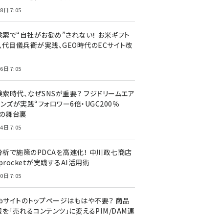
8日 7:05
I検索で“自社がお勧め”されない！ お米ギフト
八代目儀兵衛が実践、GEO時代のECサイト改
6日 7:05
検索時代、なぜSNSが重要？ フジドリームエア
ンズが実践“フォロワー6倍・UGC200％
”の舞台裏
4日 7:05
I分析で施策のPDCAを高速化！ 中川政七商店
procketが実践するAI活用術
0日 7:05
ebサイトのトップページはもはや不要？ 商品
を「売れるコンテンツ」に変えるPIM/DAM連