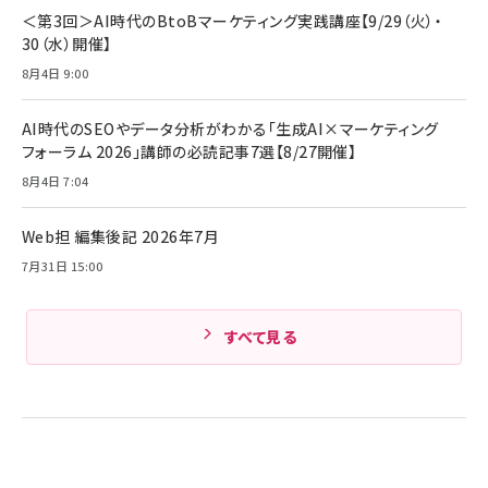
￥4,192
全ワイヤレスイヤホン/アクティブノイズキャンセリ
＜第3回＞AI時代のBtoBマーケティング実践講座【9/29（火）・
ング/マルチポイント接続 / 最大50時間再生 / PSE
30（水）開催】
組織の成果を最大化する ルールのデザイン
技術基準適合】ブラック
￥5,990
サッポロ 生ビール 黒ラベル 350ml 缶 24本 ビー
8月4日 9:00
￥1,980
ル ケース買い【6/30応募〆切! 黒ラベルビヤセラー
キャンペーン】
Anker PowerLine III Flow USB-C & USB-C
ケーブル Anker絡まないケーブル 240W 結束バン
￥4,857
AI時代のSEOやデータ分析がわかる「生成AI×マーケティング
ド付き USB PD対応 シリコン素材採用 iPhone
フォーラム 2026」講師の必読記事7選【8/27開催】
Amazonランキングをもっと見る
17 / 16 / 15 / Galaxy iPad Pro MacBook
￥1,890
Pro/Air 各種対応 (1.8m ミッドナイトブラック)
8月4日 7:04
Amazonランキングをもっと見る
Web担 編集後記 2026年7月
Amazonランキングをもっと見る
7月31日 15:00
すべて見る