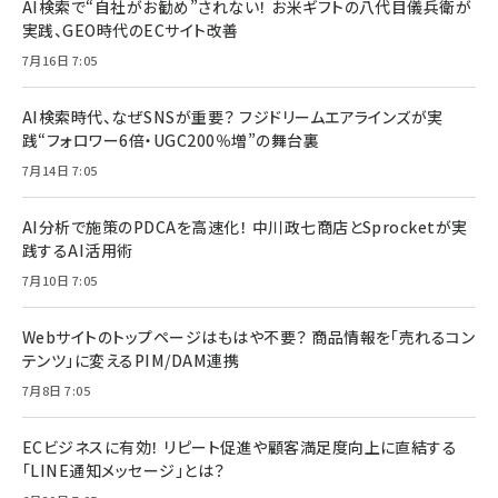
AI検索で“自社がお勧め”されない！ お米ギフトの八代目儀兵衛が
実践、GEO時代のECサイト改善
7月16日 7:05
AI検索時代、なぜSNSが重要？ フジドリームエアラインズが実
践“フォロワー6倍・UGC200％増”の舞台裏
7月14日 7:05
AI分析で施策のPDCAを高速化！ 中川政七商店とSprocketが実
践するAI活用術
7月10日 7:05
Webサイトのトップページはもはや不要？ 商品情報を「売れるコン
テンツ」に変えるPIM/DAM連携
7月8日 7:05
ECビジネスに有効！ リピート促進や顧客満足度向上に直結する
「LINE通知メッセージ」とは？