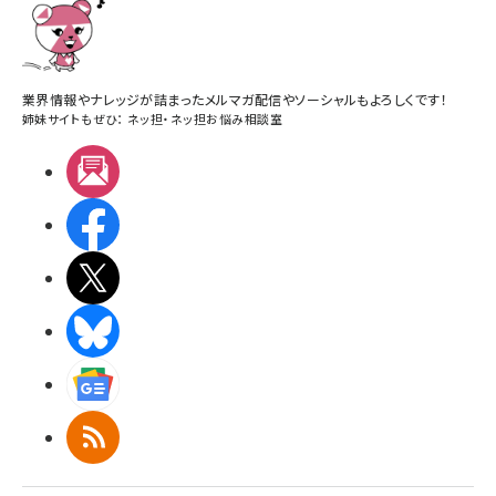
業界情報やナレッジが詰まったメルマガ配信やソーシャルもよろしくです！
姉妹サイトもぜひ：
ネッ担
・
ネッ担お悩み相談室
メルマガ
Facebook
X(エックス)
BlueSky
Googleニュース
RSS