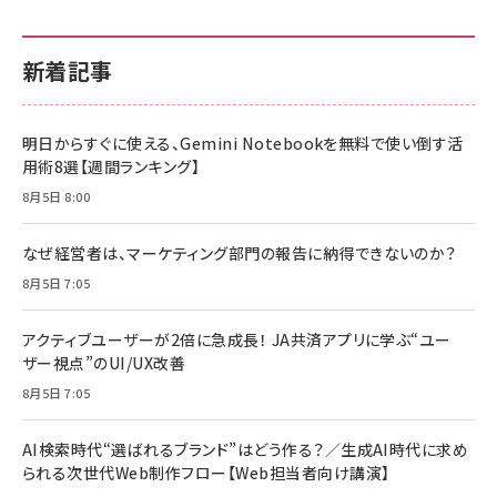
新着記事
明日からすぐに使える、Gemini Notebookを無料で使い倒す活
用術8選【週間ランキング】
8月5日 8:00
なぜ経営者は、マーケティング部門の報告に納得できないのか？
8月5日 7:05
アクティブユーザーが2倍に急成長！ JA共済アプリに学ぶ“ユー
ザー視点”のUI/UX改善
8月5日 7:05
AI検索時代“選ばれるブランド”はどう作る？／生成AI時代に求め
られる次世代Web制作フロー【Web担当者向け講演】