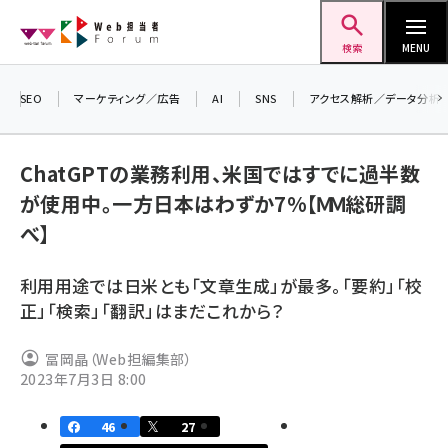
メ
Web担当者Forum
イ
検索
MENU
ン
コ
SEO
マーケティング／広告
AI
SNS
アクセス解析／データ分析
＼
ン
7
テ
ChatGPTの業務利用、米国ではすでに過半数
差
ン
が使用中。一方日本はわずか7%【ＭＭ総研調
▼
ツ
seo (3516)
べ】
に
ai (2799)
移
利用用途では日米とも「文章生成」が最多。「要約」「校
動
youtube (2420)
正」「検索」「翻訳」はまだこれから？
note (2308)
冨岡晶（Web担編集部）
セミナー (2296)
2023年7月3日 8:00
z世代 (1617)
46
27
meo (1274)