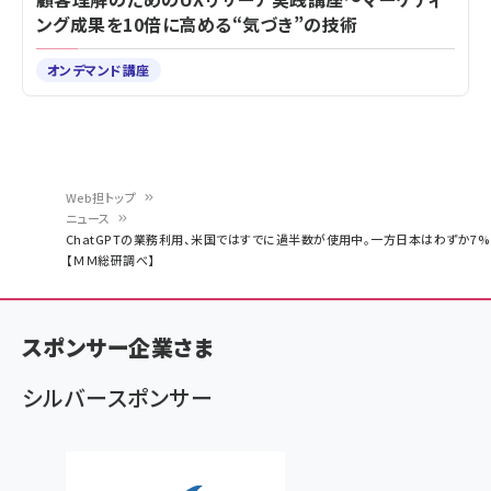
ング成果を10倍に高める“気づき”の技術
オンデマンド講座
Web担トップ
ニュース
パ
ChatGPTの業務利用、米国ではすでに過半数が使用中。一方日本はわずか7%
【ＭＭ総研調べ】
ン
く
ず
スポンサー企業さま
シルバースポンサー