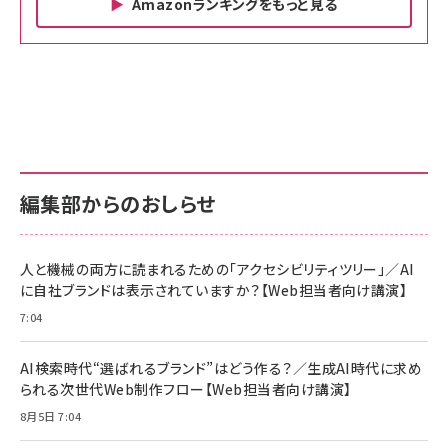
Amazonランキングをもっと見る
Amazon ビジネス・経済関連書籍 の売れ筋ランキン
Amazon 家電＆カメラ の売れ筋ランキング
Amazon パソコン・周辺機器 の売れ筋ランキング
グ
更新日時：2026/06/26 19:00
更新日時：2026/06/26 19:00
更新日時：2026/06/26 19:00
anan(アンアン)2026/07/01号 No.2501[魅せる
KIOXIA(キオクシア) 旧東芝メモリ microSD
KIOXIA(キオクシア) 旧東芝メモリ microSD
カラダ2026／宮舘涼太]
128GB UHS-I Class10 (最大読出速度
128GB UHS-I Class10 (最大読出速度
100MB/s) Nintendo Switch動作確認済 国内
100MB/s) Nintendo Switch動作確認済 国内
￥880
サポート正規品 メーカー保証5年 KLMEA128G
サポート正規品 メーカー保証5年 KLMEA128G
￥2,680
￥2,680
編集部からのおしらせ
anan(アンアン)2026/06/24号 No.2500増刊
スペシャルエディション[王道エンタメの矜持／
NIMASO ガラスフィルム iPhone 17 用 保護フィ
Amazon eギフトカード - Amazonロゴ - クラ
BTS]
ルム 強化ガラス 耐衝撃 高透過率 指紋防止 貼りや
シック
すい ガイド枠付き いPhone17 (6.3インチ) 対応
人と機械の両方に読まれるための「アクセシビリティツリー」／AI
￥1,100
￥5,000
2枚セット DSP25F1698
に自社ブランドは表示されていますか？【Web担当者向け講演】
￥1,599
7:04
anan(アンアン)2026/07/08号 No.2502[2026
Anker PowerLine III Flow USB-C & USB-C
年後半、あなたの恋と運命／山田涼介]
【New】Amazon Fire TV Stick HD | 手軽にスト
ケーブル Anker絡まないケーブル 240W 結束バン
リーミングをはじめよう | ストリーミングメディアプ
ド付き USB PD対応 シリコン素材採用 iPhone
￥880
AI検索時代“選ばれるブランド”はどう作る？／生成AI時代に求め
レイヤー
17 / 16 / 15 / Galaxy iPad Pro MacBook
￥1,890
Pro/Air 各種対応 (1.8m ミッドナイトブラック)
られる次世代Web制作フロー【Web担当者向け講演】
￥6,980
ママ投資家が育休中に１億貯めた株式投資
8月5日 7:04
アサヒ飲料 モンスター エナジー 355ml×24本
￥1,870
Anker Soundcore P31i (Bluetooth 6.1) 【完