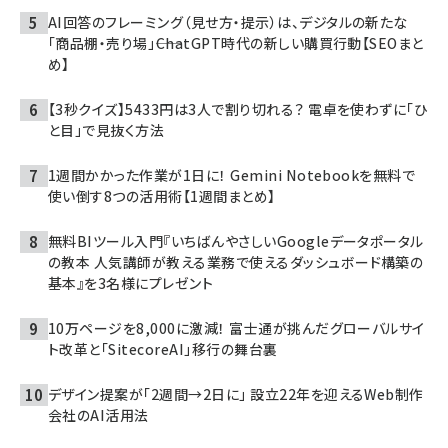
AI回答のフレーミング（見せ方・提示）は、デジタルの新たな
「商品棚・売り場」――ChatGPT時代の新しい購買行動【SEOまと
め】
【3秒クイズ】5433円は3人で割り切れる？ 電卓を使わずに「ひ
と目」で見抜く方法
1週間かかった作業が1日に！ Gemini Notebookを無料で
使い倒す8つの活用術【1週間まとめ】
無料BIツール入門『いちばんやさしいGoogleデータポータル
の教本 人気講師が教える業務で使えるダッシュボード構築の
基本』を3名様にプレゼント
10万ページを8,000に激減！ 富士通が挑んだグローバルサイ
ト改革と「SitecoreAI」移行の舞台裏
デザイン提案が「2週間→2日に」 設立22年を迎えるWeb制作
会社のAI活用法