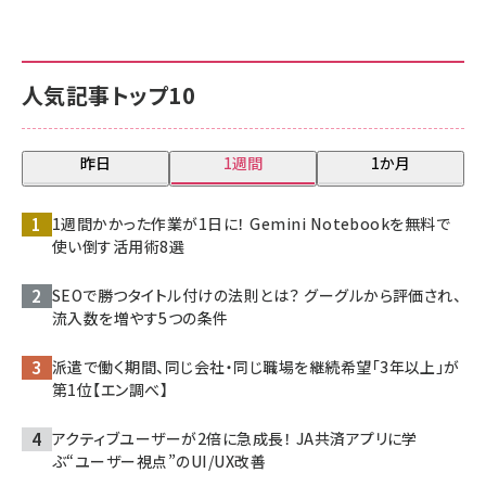
人気記事トップ10
昨日
1週間
1か月
1週間かかった作業が1日に！ Gemini Notebookを無料で
使い倒す活用術8選
SEOで勝つタイトル付けの法則とは？ グーグルから評価され、
流入数を増やす5つの条件
派遣で働く期間、同じ会社・同じ職場を継続希望「3年以上」が
第1位【エン調べ】
アクティブユーザーが2倍に急成長！ JA共済アプリに学
ぶ“ユーザー視点”のUI/UX改善