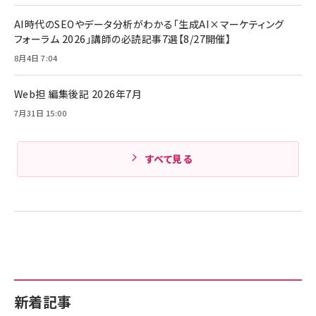
キャンペーン】
Anker PowerLine III Flow USB-C & USB-C
ケーブル Anker絡まないケーブル 240W 結束バン
￥4,857
AI時代のSEOやデータ分析がわかる「生成AI×マーケティング
ド付き USB PD対応 シリコン素材採用 iPhone
フォーラム 2026」講師の必読記事7選【8/27開催】
Amazonランキングをもっと見る
17 / 16 / 15 / Galaxy iPad Pro MacBook
￥1,890
Pro/Air 各種対応 (1.8m ミッドナイトブラック)
8月4日 7:04
Amazonランキングをもっと見る
Web担 編集後記 2026年7月
Amazonランキングをもっと見る
7月31日 15:00
すべて見る
新着記事