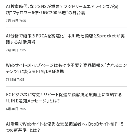
AI検索時代、なぜSNSが重要？ フジドリームエアラインズが実
践“フォロワー6倍・UGC200％増”の舞台裏
7月14日 7:05
AI分析で施策のPDCAを高速化！ 中川政七商店とSprocketが実
践するAI活用術
7月10日 7:05
Webサイトのトップページはもはや不要？ 商品情報を「売れるコン
テンツ」に変えるPIM/DAM連携
7月8日 7:05
ECビジネスに有効！ リピート促進や顧客満足度向上に直結する
「LINE通知メッセージ」とは？
6月30日 7:05
AI活用でWebサイトを優秀な営業担当者へ。BtoBサイト制作「5
つの新基準」とは？