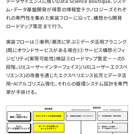
データサイエンスに強いData Science Boutique、システ
ム・データ基盤開発が得意の博報堂テクノロジーズそれぞ
れの専門性を集めた実装フローに沿って、構想から開発
ロードマップ策定まで行う。
実装フローは①事例/潮流に学ぶ②データ活用プラニング
(既にオウンドサービスがある場合)③サービス構想④フィ
ジビリティ(実現可能性)検証⑤ロードマップ策定－－の5
段階。UI(ユーザーインターフェイス)/UX(ユーザーエクスペ
リエンス)の改善を通じたエクスペリエンス拡充とデータ活
用・AIアルゴリズム強化、それらの循環システム設計を専門
家が手掛ける。