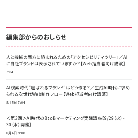
更新日時：2026/06/26 19:00
更新日時：2026/06/26 19:00
更新日時：2026/06/26 19:00
anan(アンアン)2026/07/01号 No.2501[魅せる
KIOXIA(キオクシア) 旧東芝メモリ microSD
KIOXIA(キオクシア) 旧東芝メモリ microSD
カラダ2026／宮舘涼太]
128GB UHS-I Class10 (最大読出速度
128GB UHS-I Class10 (最大読出速度
100MB/s) Nintendo Switch動作確認済 国内
100MB/s) Nintendo Switch動作確認済 国内
￥880
サポート正規品 メーカー保証5年 KLMEA128G
サポート正規品 メーカー保証5年 KLMEA128G
￥2,680
￥2,680
編集部からのおしらせ
anan(アンアン)2026/06/24号 No.2500増刊
スペシャルエディション[王道エンタメの矜持／
NIMASO ガラスフィルム iPhone 17 用 保護フィ
Amazon eギフトカード - Amazonロゴ - クラ
BTS]
ルム 強化ガラス 耐衝撃 高透過率 指紋防止 貼りや
シック
すい ガイド枠付き いPhone17 (6.3インチ) 対応
人と機械の両方に読まれるための「アクセシビリティツリー」／AI
￥1,100
￥5,000
2枚セット DSP25F1698
に自社ブランドは表示されていますか？【Web担当者向け講演】
￥1,599
7:04
anan(アンアン)2026/07/08号 No.2502[2026
Anker PowerLine III Flow USB-C & USB-C
年後半、あなたの恋と運命／山田涼介]
【New】Amazon Fire TV Stick HD | 手軽にスト
ケーブル Anker絡まないケーブル 240W 結束バン
リーミングをはじめよう | ストリーミングメディアプ
ド付き USB PD対応 シリコン素材採用 iPhone
￥880
AI検索時代“選ばれるブランド”はどう作る？／生成AI時代に求め
レイヤー
17 / 16 / 15 / Galaxy iPad Pro MacBook
￥1,890
Pro/Air 各種対応 (1.8m ミッドナイトブラック)
られる次世代Web制作フロー【Web担当者向け講演】
￥6,980
ママ投資家が育休中に１億貯めた株式投資
8月5日 7:04
アサヒ飲料 モンスター エナジー 355ml×24本
￥1,870
Anker Soundcore P31i (Bluetooth 6.1) 【完
￥4,192
全ワイヤレスイヤホン/アクティブノイズキャンセリ
＜第3回＞AI時代のBtoBマーケティング実践講座【9/29（火）・
ング/マルチポイント接続 / 最大50時間再生 / PSE
30（水）開催】
組織の成果を最大化する ルールのデザイン
技術基準適合】ブラック
￥5,990
サッポロ 生ビール 黒ラベル 350ml 缶 24本 ビー
8月4日 9:00
￥1,980
ル ケース買い【6/30応募〆切! 黒ラベルビヤセラー