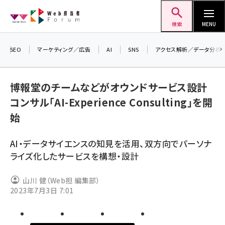
メ
Web担当者Forum
イ
検索
MENU
ン
コ
SEO
マーケティング／広告
AI
SNS
アクセス解析／データ分析
ン
＼
7
テ
博報堂のチームなどがオウンドサービス設計
差
ン
コンサル「AI-Experience Consulting」を開
▼
ツ
seo (3516)
始
に
ai (2799)
移
AI・データサイエンスの知見を活用、双方向でパーソナ
動
youtube (2420)
ライズ化したサービスを構想・設計
note (2308)
山川 健（Web担 編集部）
セミナー (2296)
2023年7月3日 7:01
z世代 (1617)
meo (1274)