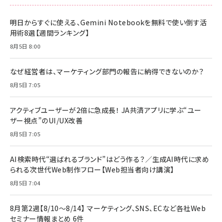
明日からすぐに使える、Gemini Notebookを無料で使い倒す活
用術8選【週間ランキング】
8月5日 8:00
なぜ経営者は、マーケティング部門の報告に納得できないのか？
8月5日 7:05
アクティブユーザーが2倍に急成長！ JA共済アプリに学ぶ“ユー
ザー視点”のUI/UX改善
8月5日 7:05
AI検索時代“選ばれるブランド”はどう作る？／生成AI時代に求め
られる次世代Web制作フロー【Web担当者向け講演】
8月5日 7:04
8月第2週【8/10～8/14】 マーケティング、SNS、ECなど各社Web
セミナー情報まとめ 6件