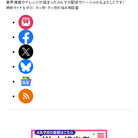
業界情報やナレッジが詰まったメルマガ配信やソーシャルもよろしくです！
姉妹サイトもぜひ：
ネッ担
・
ネッ担お悩み相談室
メルマガ
Facebook
X(エックス)
BlueSky
Googleニュース
RSS