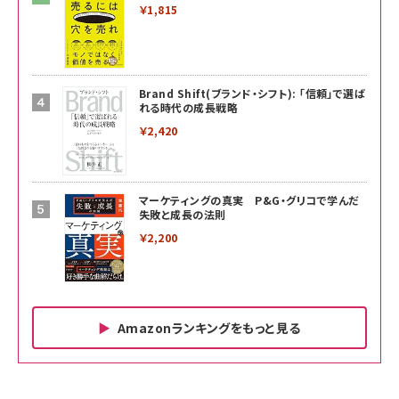
￥1,815
Brand Shift(ブランド・シフト): 「信頼」で選ば
れる時代の成長戦略
￥2,420
マーケティングの真実 P&G・グリコで学んだ
失敗と成長の法則
￥2,200
Amazonランキングをもっと見る
Amazon ビジネス・経済関連書籍 の売れ筋ランキン
Amazon 家電＆カメラ の売れ筋ランキング
Amazon パソコン・周辺機器 の売れ筋ランキング
グ