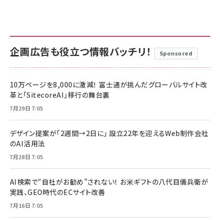
企画広告も役立つ情報バッチリ！
Sponsored
10万ページを8,000に激減！ 富士通が挑んだグローバルサイト改
革と「SitecoreAI」移行の舞台裏
7月29日 7:05
デザイン提案が「2週間→2日に」 設立22年を迎えるWeb制作会社
のAI活用法
7月28日 7:05
AI検索で“自社がお勧め”されない！ お米ギフトの八代目儀兵衛が
実践、GEO時代のECサイト改善
7月16日 7:05