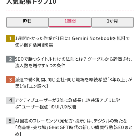
人気記事トップ10
昨日
1週間
1か月
1週間かかった作業が1日に！ Gemini Notebookを無料で
使い倒す活用術8選
SEOで勝つタイトル付けの法則とは？ グーグルから評価され、
流入数を増やす5つの条件
派遣で働く期間、同じ会社・同じ職場を継続希望「3年以上」が
第1位【エン調べ】
アクティブユーザーが2倍に急成長！ JA共済アプリに学
ぶ“ユーザー視点”のUI/UX改善
AI回答のフレーミング（見せ方・提示）は、デジタルの新たな
「商品棚・売り場」――ChatGPT時代の新しい購買行動【SEOまと
め】