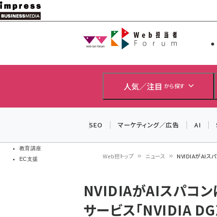
メ
イ
Web担当者
Web担当者
ン
EC担当者
コ
製品導入
ン
企業IT
ソフト開発
テ
人気／注目
から探す
IoT・AI
ン
DCクラウド
研究・調査
ツ
SEO
マーケティング／広告
AI
エネルギー
に
ドローン
移
教育講座
Web担トップ
ニュース
NVIDIAがAI
EC支援
動
パ
NVIDIAがAIスパ
ン
サービス「NVIDIA DG
く