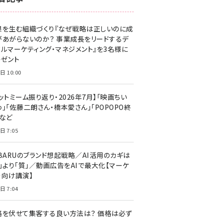
z世代 (1629)
果を生む組織づくり『なぜ戦略は正しいのに成
meo (1281)
があがらないのか？ 事業成長をリードするデ
llmo (1167)
タルマーケティング・マネジメント』を3名様に
レゼント
日 10:00
ットミーム振り返り・2026年7月】「映画ちい
」「佐藤二朗さん・橋本愛さん」「POPOPO終
」など
日 7:05
UBARUのブランド想起戦略／AI活用のカギは
量」より「質」／動画広告をAIで最大化【マーケ
ー向け講演】
日 7:04
格を伏せて集客する良い方法は？ 価格は必ず