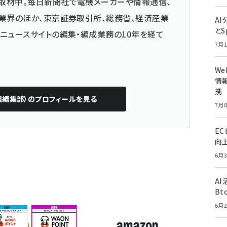
取材中。毎日新聞社で電機メーカーや情報通信、
業界のほか、東京証券取引所、総務省、経済産業
A
とS
ニュースサイトの編集・編成業務の10年を経て
7月1
W
情報
携
担編集部）
のプロフィールを見る
7月8
E
向
6月3
A
Bt
6月2