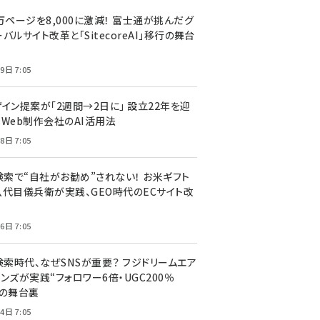
万ページを8,000に激減！ 富士通が挑んだグ
バルサイト改革と「SitecoreAI」移行の舞台
9日 7:05
ザイン提案が「2週間→2日に」 設立22年を迎
るWeb制作会社のAI活用法
8日 7:05
I検索で“自社がお勧め”されない！ お米ギフト
八代目儀兵衛が実践、GEO時代のECサイト改
6日 7:05
検索時代、なぜSNSが重要？ フジドリームエア
ンズが実践“フォロワー6倍・UGC200％
”の舞台裏
4日 7:05