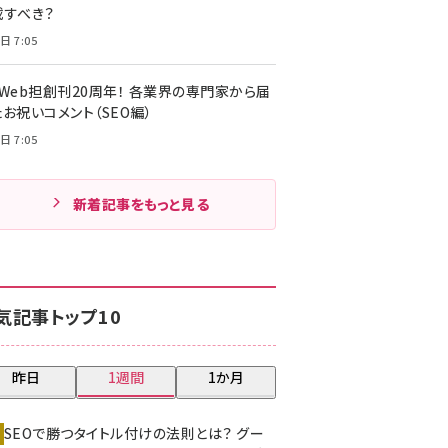
載すべき？
日 7:05
・Web担創刊20周年！ 各業界の専門家から届
お祝いコメント（SEO編）
日 7:05
新着記事をもっと見る
気記事トップ10
昨日
1週間
1か月
SEOで勝つタイトル付けの法則とは？ グー