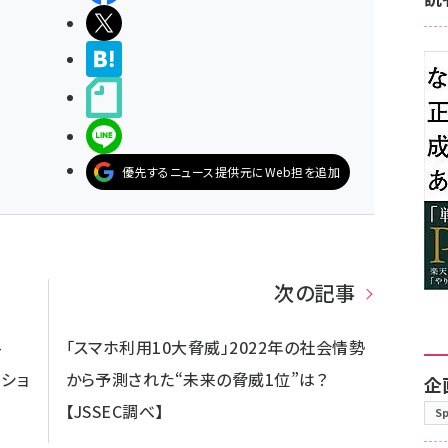
ポストする
>ブクマする
noteで書く
LINEで送る
優先するニュース提供元にWeb担を追加
次の記事
-
「スマホ利用10大脅威」2022年の社会情勢
ーショ
から予測された“未来の脅威1位”は？
企
【JSSEC調べ】
S