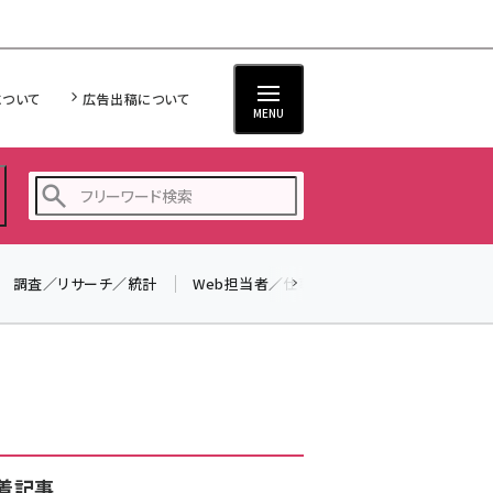
について
広告出稿について
MENU
調査／リサーチ／統計
Web担当者／仕事
法律／標準規格
seo (3538)
ai (2820)
youtube (2444)
note (2322)
セミナー (2315)
着記事