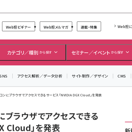
Forum
Web担
Web担ビギナー
Web担メルマガ
連載・特集
＼ 8月27日開催、申し込み受付中！ ／
生成AIをマーケティング等に活用するための考え方を学べ
カテゴリ／種別
セミナー／イベント
から探す
から探す
るセミナーイベント「生成AI × マーケティング フォーラム
2026」開催！
SNS
アクセス解析／データ分析
サイト制作／デザイン
CMS
▼申し込みはこちらから▼
スパコンにブラウザでアクセスできるサービス「NVIDIA DGX Cloud」を発表
コンにブラウザでアクセスできる
X Cloud」を発表
新