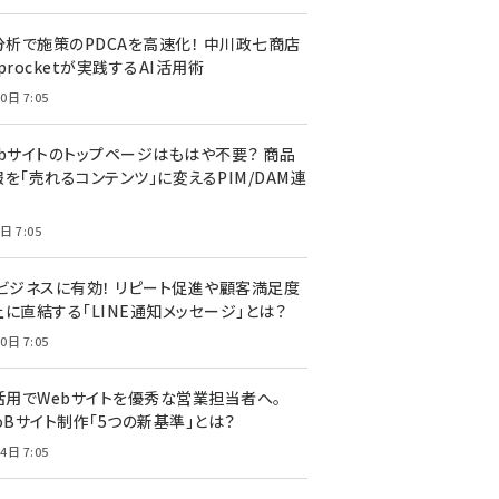
I分析で施策のPDCAを高速化！ 中川政七商店
procketが実践するAI活用術
0日 7:05
ebサイトのトップページはもはや不要？ 商品
を「売れるコンテンツ」に変えるPIM/DAM連
日 7:05
Cビジネスに有効！ リピート促進や顧客満足度
上に直結する「LINE通知メッセージ」とは？
0日 7:05
I活用でWebサイトを優秀な営業担当者へ。
oBサイト制作「5つの新基準」とは？
4日 7:05