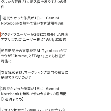
グルから評価され、流入数を増やす5つの条
件
1週間かかった作業が1日に！ Gemini
Notebookを無料で使い倒す活用術8選
アクティブユーザーが2倍に急成長！ JA共済
アプリに学ぶ“ユーザー視点”のUI/UX改善
朝日新聞社の文章校正AI「Typoless」がブ
ラウザ「Chrome」と「Edge」上でも校正が
可能に
なぜ経営者は、マーケティング部門の報告に
納得できないのか？
1週間かかった作業が1日に！ Gemini
Notebookを無料で使い倒す8つの活用術
【1週間まとめ】
デザイン提案が「2週間→2日に」 設立22年