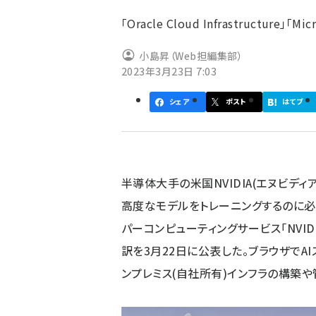
ず
「Oracle Cloud Infrastructure」「
小島昇（Web担編集部）
2023年3月23日 7:03
シェア
ポスト
はてブ
半導体大手の米国NVIDIA(エヌビディ
高度なモデルをトレーニングするのに必
パーコンピューティングサービス「NVIDIA
訳を3月22日に公表した。ブラウザでA
ンプレミス(自社所有)インフラの構築