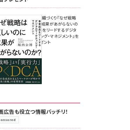
成果を生む組織づくり『なぜ戦略
は正しいのに成果があがらないの
か？ 事業成長をリードするデジタ
ルマーケティング・マネジメント』を
3名様にプレゼント
8月7日 10:00
画広告も役立つ情報バッチリ！
ponsored