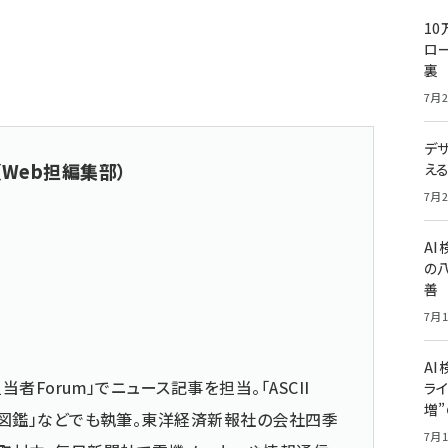
10
ロー
裏
7月2
デ
（Web担編集部）
え
7月2
A
の
善
7月1
AI
当者Forum」でニュース記事を担当。「ASCII
ライ
増
仕事図鑑」などでも執筆。東洋経済新報社の会社四季
7月1