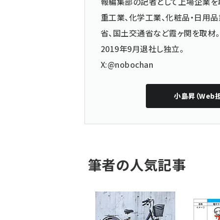
報編集部の記者として上場企業を
重工業、化学工業、化粧品・日用品
省、国土交通省など霞ヶ関を取材。
2019年9月退社し独立。
X:@nobochan
小島昇（Web
筆者の人気記事