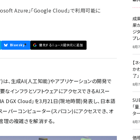
Microsoft Azure」「Google Cloud」で利用可能に
成
果
ジ
プ
Bluesky
優先するニュース提供元に追加
8月7
【ネ
かわ
了
ア)は、生成AI(人工知能)やアプリケーションの開発で
8月7
要なインフラとソフトウェアにアクセスできるAIスー
S
 DGX Cloud」を3月21日(現地時間)発表し、日本語
「
Iスーパーコンピューター(スパコン)にアクセスでき、オ
タ
や管理の複雑さを解消する。
8月7
価