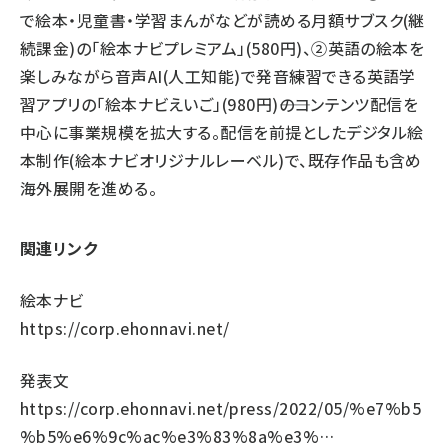
で絵本・児童書・学習まんがなどが読める月額サブスク(継
続課金)の「絵本ナビプレミアム」(580円)、②英語の絵本を
楽しみながら音声AI(人工知能)で発音練習できる英語学
習アプリの「絵本ナビえいご」(980円)――のコンテンツ配信を
中心に事業規模を拡大する。配信を前提としたデジタル絵
本制作(絵本ナビオリジナルレーベル)で、既存作品も含め
海外展開を進める。
関連リンク
絵本ナビ
https://corp.ehonnavi.net/
発表文
https://corp.ehonnavi.net/press/2022/05/%e7%b5
%b5%e6%9c%ac%e3%83%8a%e3%…