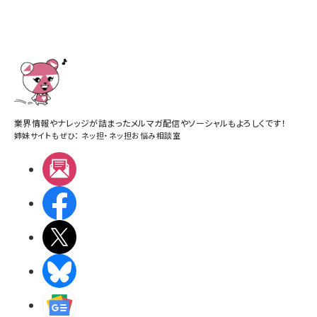
業界情報やナレッジが詰まったメルマガ配信やソーシャルもよろしくです！
姉妹サイトもぜひ：
ネッ担
・
ネッ担お悩み相談室
メルマガ
Facebook
X(エックス)
BlueSky
Googleニュース