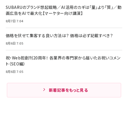
SUBARUのブランド想起戦略／AI活用のカギは「量」より「質」／動
画広告をAIで最大化【マーケター向け講演】
8月7日 7:04
価格を伏せて集客する良い方法は？ 価格は必ず記載すべき？
8月6日 7:05
祝・Web担創刊20周年！ 各業界の専門家から届いたお祝いコメン
ト（SEO編）
8月6日 7:05
新着記事をもっと見る