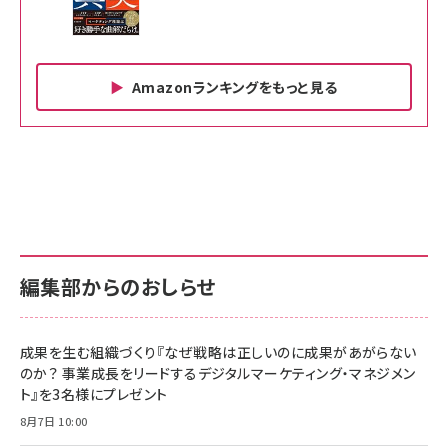
Amazonランキングをもっと見る
Amazon ビジネス・経済関連書籍 の売れ筋ランキン
Amazon 家電＆カメラ の売れ筋ランキング
Amazon パソコン・周辺機器 の売れ筋ランキング
グ
更新日時：2026/06/26 19:00
更新日時：2026/06/26 19:00
更新日時：2026/06/26 19:00
anan(アンアン)2026/07/01号 No.2501[魅せる
KIOXIA(キオクシア) 旧東芝メモリ microSD
KIOXIA(キオクシア) 旧東芝メモリ microSD
カラダ2026／宮舘涼太]
128GB UHS-I Class10 (最大読出速度
128GB UHS-I Class10 (最大読出速度
100MB/s) Nintendo Switch動作確認済 国内
100MB/s) Nintendo Switch動作確認済 国内
￥880
サポート正規品 メーカー保証5年 KLMEA128G
サポート正規品 メーカー保証5年 KLMEA128G
￥2,680
￥2,680
編集部からのおしらせ
anan(アンアン)2026/06/24号 No.2500増刊
スペシャルエディション[王道エンタメの矜持／
NIMASO ガラスフィルム iPhone 17 用 保護フィ
Amazon eギフトカード - Amazonロゴ - クラ
BTS]
ルム 強化ガラス 耐衝撃 高透過率 指紋防止 貼りや
シック
すい ガイド枠付き いPhone17 (6.3インチ) 対応
成果を生む組織づくり『なぜ戦略は正しいのに成果があがらない
￥1,100
￥5,000
2枚セット DSP25F1698
のか？ 事業成長をリードするデジタルマーケティング・マネジメン
￥1,599
ト』を3名様にプレゼント
anan(アンアン)2026/07/08号 No.2502[2026
Anker PowerLine III Flow USB-C & USB-C
年後半、あなたの恋と運命／山田涼介]
【New】Amazon Fire TV Stick HD | 手軽にスト
ケーブル Anker絡まないケーブル 240W 結束バン
8月7日 10:00
リーミングをはじめよう | ストリーミングメディアプ
ド付き USB PD対応 シリコン素材採用 iPhone
￥880