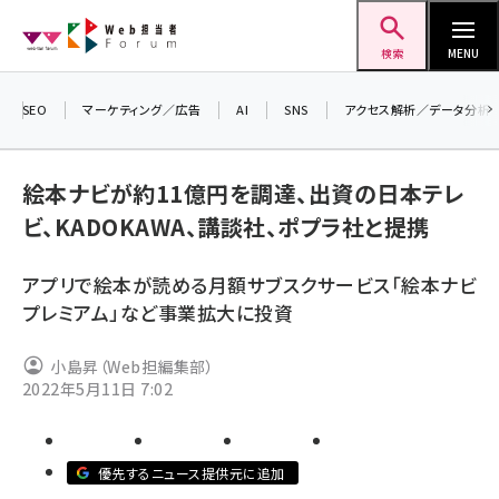
メ
Web担当者Forum
イ
検索
MENU
ン
コ
SEO
マーケティング／広告
AI
SNS
アクセス解析／データ分析
＼ 
ン
生
テ
絵本ナビが約11億円を調達、出資の日本テレ
るセ
ン
ビ、KADOKAWA、講談社、ポプラ社と提携
20
ツ
seo (3528)
▼
に
アプリで絵本が読める月額サブスクサービス「絵本ナビ
ai (2811)
移
プレミアム」など事業拡大に投資
動
youtube (2439)
小島昇（Web担編集部）
note (2315)
2022年5月11日 7:02
セミナー (2308)
z世代 (1623)
優先するニュース提供元に追加
meo (1277)