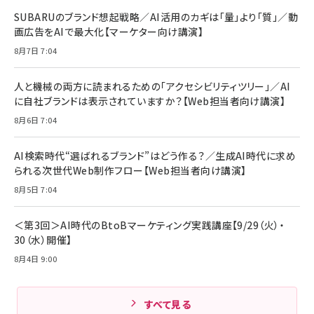
レイヤー
17 / 16 / 15 / Galaxy iPad Pro MacBook
￥1,890
Pro/Air 各種対応 (1.8m ミッドナイトブラック)
SUBARUのブランド想起戦略／AI活用のカギは「量」より「質」／動
￥6,980
画広告をAIで最大化【マーケター向け講演】
ママ投資家が育休中に１億貯めた株式投資
アサヒ飲料 モンスター エナジー 355ml×24本
￥1,870
8月7日 7:04
Anker Soundcore P31i (Bluetooth 6.1) 【完
￥4,192
全ワイヤレスイヤホン/アクティブノイズキャンセリ
ング/マルチポイント接続 / 最大50時間再生 / PSE
人と機械の両方に読まれるための「アクセシビリティツリー」／AI
組織の成果を最大化する ルールのデザイン
技術基準適合】ブラック
￥5,990
サッポロ 生ビール 黒ラベル 350ml 缶 24本 ビー
に自社ブランドは表示されていますか？【Web担当者向け講演】
￥1,980
ル ケース買い【6/30応募〆切! 黒ラベルビヤセラー
8月6日 7:04
キャンペーン】
Anker PowerLine III Flow USB-C & USB-C
ケーブル Anker絡まないケーブル 240W 結束バン
￥4,857
ド付き USB PD対応 シリコン素材採用 iPhone
AI検索時代“選ばれるブランド”はどう作る？／生成AI時代に求め
Amazonランキングをもっと見る
17 / 16 / 15 / Galaxy iPad Pro MacBook
￥1,890
られる次世代Web制作フロー【Web担当者向け講演】
Pro/Air 各種対応 (1.8m ミッドナイトブラック)
Amazonランキングをもっと見る
8月5日 7:04
Amazonランキングをもっと見る
＜第3回＞AI時代のBtoBマーケティング実践講座【9/29（火）・
30（水）開催】
8月4日 9:00
すべて見る