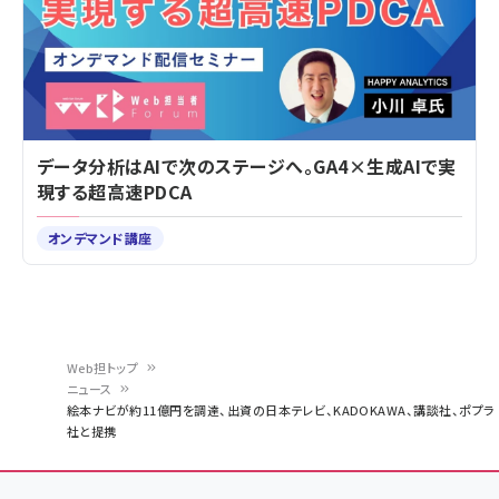
データ分析はAIで次のステージへ。GA4×生成AIで実
現する超高速PDCA
オンデマンド講座
Web担トップ
ニュース
パ
絵本ナビが約11億円を調達、出資の日本テレビ、KADOKAWA、講談社、ポプラ
社と提携
ン
く