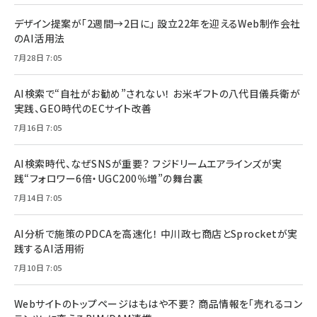
デザイン提案が「2週間→2日に」 設立22年を迎えるWeb制作会社
のAI活用法
7月28日 7:05
AI検索で“自社がお勧め”されない！ お米ギフトの八代目儀兵衛が
実践、GEO時代のECサイト改善
7月16日 7:05
AI検索時代、なぜSNSが重要？ フジドリームエアラインズが実
践“フォロワー6倍・UGC200％増”の舞台裏
7月14日 7:05
AI分析で施策のPDCAを高速化！ 中川政七商店とSprocketが実
践するAI活用術
7月10日 7:05
Webサイトのトップページはもはや不要？ 商品情報を「売れるコン