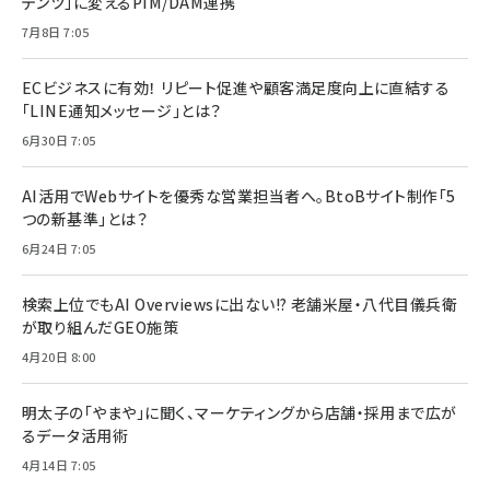
テンツ」に変えるPIM/DAM連携
7月8日 7:05
ECビジネスに有効！ リピート促進や顧客満足度向上に直結する
「LINE通知メッセージ」とは？
6月30日 7:05
AI活用でWebサイトを優秀な営業担当者へ。BtoBサイト制作「5
つの新基準」とは？
6月24日 7:05
検索上位でもAI Overviewsに出ない!? 老舗米屋・八代目儀兵衛
が取り組んだGEO施策
4月20日 8:00
明太子の「やまや」に聞く、マーケティングから店舗・採用まで広が
るデータ活用術
4月14日 7:05