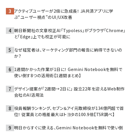
アクティブユーザーが2倍に急成長！ JA共済アプリに学
ぶ“ユーザー視点”のUI/UX改善
朝日新聞社の文章校正AI「Typoless」がブラウザ「Chrome」
と「Edge」上でも校正が可能に
なぜ経営者は、マーケティング部門の報告に納得できないの
か？
1週間かかった作業が1日に！ Gemini Notebookを無料で
使い倒す8つの活用術【1週間まとめ】
デザイン提案が「2週間→2日に」 設立22年を迎えるWeb制作
会社のAI活用法
役員報酬ランキング、セブン＆アイ元取締役が134億円超で首
位！ 従業員との格差最大はトヨタの100.9倍【TSR調べ】
明日からすぐに使える、Gemini Notebookを無料で使い倒