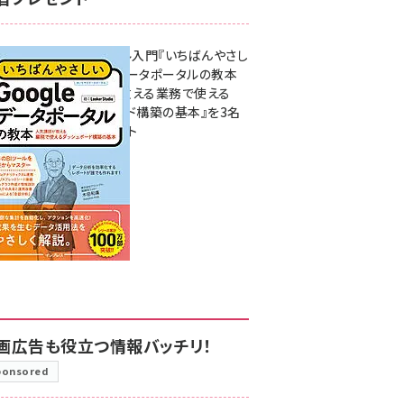
無料BIツール入門『いちばんやさし
いGoogleデータポータルの教本
人気講師が教える業務で使える
ダッシュボード構築の基本』を3名
様にプレゼント
7月31日 10:00
画広告も役立つ情報バッチリ！
ponsored