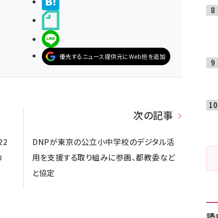
>ブクマする
noteで書く
LINEで送る
優先するニュース提供元にWeb担を追加
次の記事
22
DNPが東京の公立小中学校のデジタル活
の
用を支援する取り組みに参画、都教委など
と協定
読