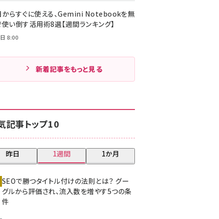
からすぐに使える、Gemini Notebookを無
で使い倒す活用術8選【週間ランキング】
日 8:00
新着記事をもっと見る
気記事トップ10
昨日
1週間
1か月
SEOで勝つタイトル付けの法則とは？ グー
グルから評価され、流入数を増やす5つの条
件