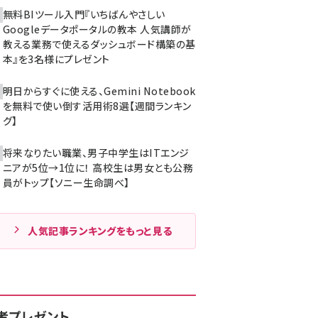
無料BIツール入門『いちばんやさしい
Googleデータポータルの教本 人気講師が
教える業務で使えるダッシュボード構築の基
本』を3名様にプレゼント
明日からすぐに使える、Gemini Notebook
を無料で使い倒す活用術8選【週間ランキン
グ】
将来なりたい職業、男子中学生はITエンジ
ニアが5位→1位に！ 高校生は男女とも公務
員がトップ【ソニー生命調べ】
人気記事ランキングをもっと見る
者プレゼント