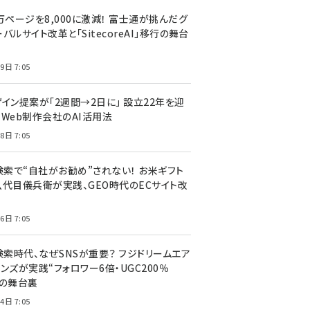
万ページを8,000に激減！ 富士通が挑んだグ
バルサイト改革と「SitecoreAI」移行の舞台
9日 7:05
ザイン提案が「2週間→2日に」 設立22年を迎
るWeb制作会社のAI活用法
8日 7:05
I検索で“自社がお勧め”されない！ お米ギフト
八代目儀兵衛が実践、GEO時代のECサイト改
6日 7:05
検索時代、なぜSNSが重要？ フジドリームエア
ンズが実践“フォロワー6倍・UGC200％
”の舞台裏
4日 7:05