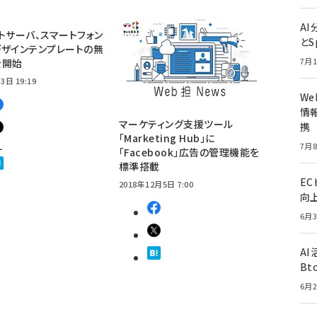
A
トサーバ、スマートフォン
とS
ザインテンプレートの無
7月1
を開始
3日 19:19
W
情報
マーケティング支援ツール
携
「Marketing Hub」に
1
7月8
「Facebook」広告の管理機能を
標準搭載
E
2018年12月5日 7:00
向
6月3
A
Bt
6月2