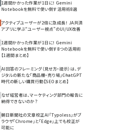
1週間かかった作業が1日に！ Gemini
Notebookを無料で使い倒す活用術8選
アクティブユーザーが2倍に急成長！ JA共済
アプリに学ぶ“ユーザー視点”のUI/UX改善
1週間かかった作業が1日に！ Gemini
Notebookを無料で使い倒す8つの活用術
【1週間まとめ】
AI回答のフレーミング（見せ方・提示）は、デ
ジタルの新たな「商品棚・売り場」――ChatGPT
時代の新しい購買行動【SEOまとめ】
なぜ経営者は、マーケティング部門の報告に
納得できないのか？
朝日新聞社の文章校正AI「Typoless」がブ
ラウザ「Chrome」と「Edge」上でも校正が
可能に