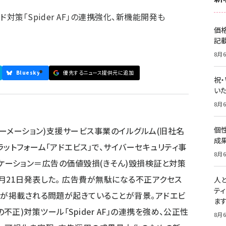
対策「Spider AF」の連携強化、新機能開発も
価
記
8月6
Bluesky
優先するニュース提供元に追加
祝
いた
8月6
ォーメーション)支援サービス事業のイルグルム(旧社名
個
成
ットフォーム「アドエビス」で、サイバーセキュリティ事
8月6
リフィケーション＝広告の価値毀損(きそん)毀損検証と対策
月21日発表した。 広告費が無駄になる不正アクセス
人
テ
告が掲載される問題が起きていることが背景。アドエビ
ま
広告の不正)対策ツール「Spider AF」の連携を強め、公正性
8月6