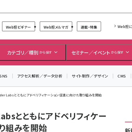
Forum
Web担
Web担ビギナー
Web担メルマガ
連載・特集
カテゴリ／種別
セミナー／イベント
から探す
から探す
SNS
アクセス解析／データ分析
サイト制作／デザイン
CMS
ider Labsとともにアドベリフィケーション促進に向けた取り組みを開始
 Labsとともにアドベリフィケー
り組みを開始
新