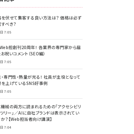
z世代 (1622)
格を伏せて集客する良い方法は？ 価格は必ず
meo (1275)
載すべき？
llmo (1161)
日 7:05
・Web担創刊20周年！ 各業界の専門家から届
お祝いコメント（SEO編）
日 7:05
性・専門性・熱量が光る！ 社員が主役となって
果を上げているSNS好事例
日 7:05
と機械の両方に読まれるための「アクセシビリ
ィツリー」／AIに自社ブランドは表示されてい
すか？【Web担当者向け講演】
日 7:04