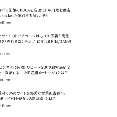
I分析で施策のPDCAを高速化！ 中川政七商店
procketが実践するAI活用術
0日 7:05
ebサイトのトップページはもはや不要？ 商品
を「売れるコンテンツ」に変えるPIM/DAM連
日 7:05
Cビジネスに有効！ リピート促進や顧客満足度
上に直結する「LINE通知メッセージ」とは？
0日 7:05
I活用でWebサイトを優秀な営業担当者へ。
oBサイト制作「5つの新基準」とは？
4日 7:05