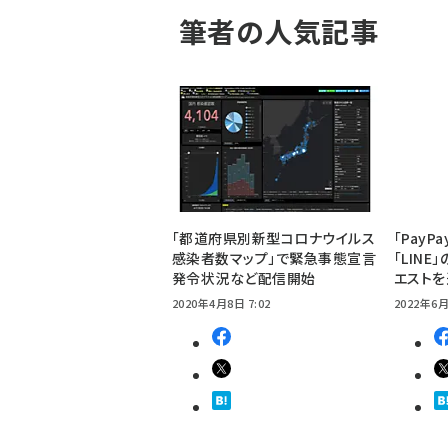
筆者の人気記事
「都道府県別新型コロナウイルス
「Pay
感染者数マップ」で緊急事態宣言
「LIN
発令状況など配信開始
エスト
2020年4月8日 7:02
2022年6月