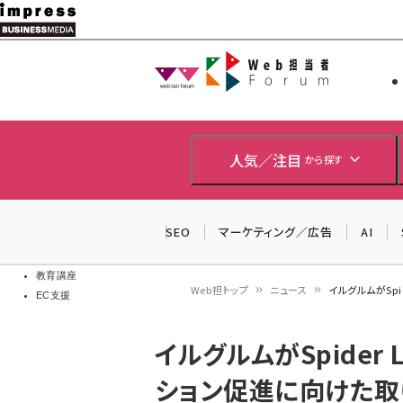
メ
イ
Web担当者
Web担当者
ン
EC担当者
コ
製品導入
ン
企業IT
ソフト開発
テ
人気／注目
から探す
IoT・AI
ン
DCクラウド
研究・調査
ツ
SEO
マーケティング／広告
AI
エネルギー
に
ドローン
移
教育講座
Web担トップ
ニュース
イルグルムがSp
EC支援
動
パ
イルグルムがSpider
ン
ション促進に向けた取
く