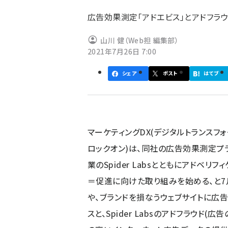
ず
広告効果測定「アドエビス」とアドフラウド
山川 健（Web担 編集部）
2021年7月26日 7:00
シェア
ポスト
はてブ
マーケティングDX(デジタルトランスフ
ロックオン)は、同社の広告効果測定プラ
業のSpider Labsとともにアドベ
＝促進に向けた取り組みを始める、と7
や、ブランドを損なうウェブサイトに広
スと、Spider Labsのアドフラウド(