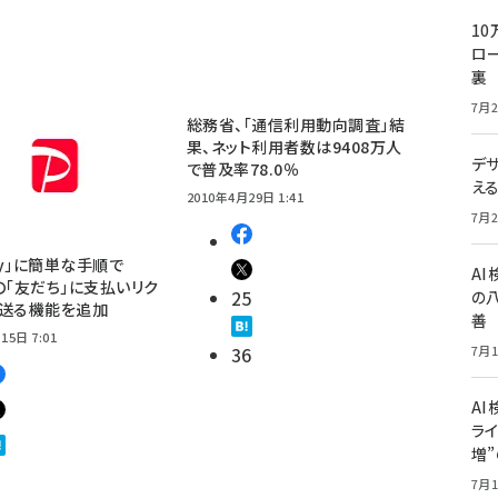
10
ロー
裏
7月2
総務省、「通信利用動向調査」結
果、ネット利用者数は9408万人
デ
で普及率78.0％
え
2010年4月29日 1:41
7月2
Pay」に簡単な手順で
A
E」の「友だち」に支払いリク
25
の
を送る機能を追加
善
15日 7:01
36
7月1
AI
ライ
増
7月1