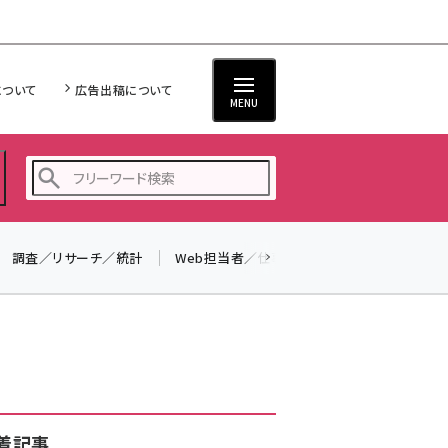
について
広告出稿について
MENU
調査／リサーチ／統計
Web担当者／仕事
法律／標準規格
seo (3523)
ai (2804)
youtube (2429)
note (2312)
セミナー (2303)
着記事