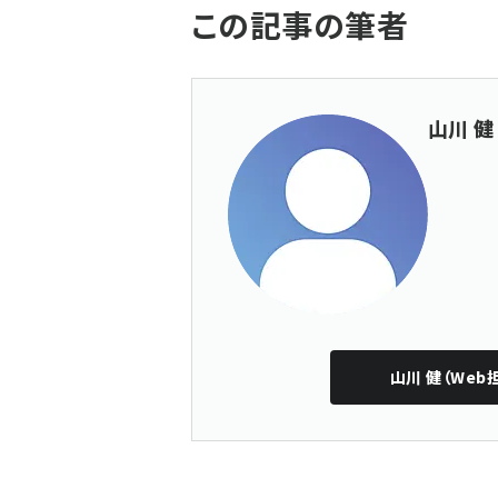
この記事の筆者
山川 健
山川 健（Web