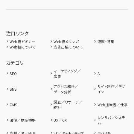
注目リンク
Web担ビギナー
Web担メルマガ
連載・特集
Web担について
広告出稿について
カテゴリ
マーケティング／
SEO
AI
広告
アクセス解析／
サイト制作／デザ
SNS
データ分析
イン
調査／リサーチ／
CMS
Web担当者／仕事
統計
レンサバ／システ
法律／標準規格
UX／CX
ム
広報／ネットPR
EC／ネットショップ
モバイル