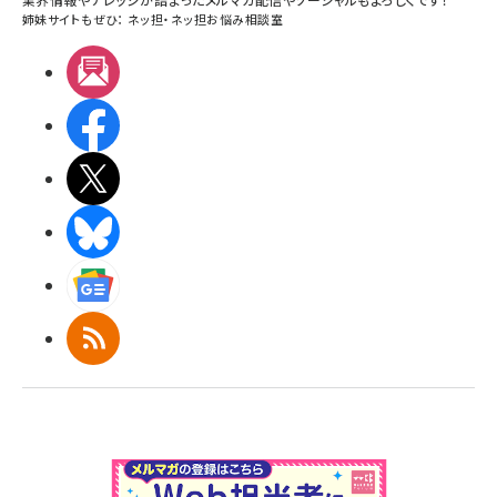
姉妹サイトもぜひ：
ネッ担
・
ネッ担お悩み相談室
メルマガ
Facebook
X(エックス)
BlueSky
Googleニュース
RSS