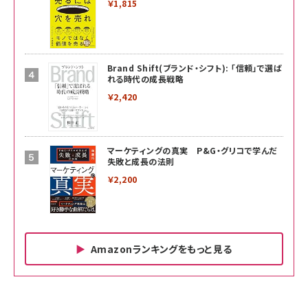
￥1,815
Brand Shift(ブランド・シフト): 「信頼」で選ば
れる時代の成長戦略
￥2,420
マーケティングの真実 P&G・グリコで学んだ
失敗と成長の法則
￥2,200
Amazonランキングをもっと見る
Amazon ビジネス・経済関連書籍 の売れ筋ランキン
Amazon 家電＆カメラ の売れ筋ランキング
Amazon パソコン・周辺機器 の売れ筋ランキング
グ
更新日時：2026/06/26 19:00
更新日時：2026/06/26 19:00
更新日時：2026/06/26 19:00