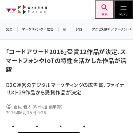
メ
Web担当者Forum
イ
検索
MENU
ン
コ
SEO
マーケティング／広告
AI
SNS
アクセス解析／データ分析
ン
テ
「コードアワード2016」受賞12作品が決定、ス
ン
マートフォンやIoTの特性を活かした作品が活
ツ
seo (3538)
躍
に
ai (2820)
移
D2C運営のデジタルマーケティングの広告賞、ファイナ
動
youtube (2444)
リスト29作品から受賞作品が決定
note (2322)
岩佐 義人（Web担 編集部）
セミナー (2315)
2016年6月15日 9:26
z世代 (1629)
meo (1281)