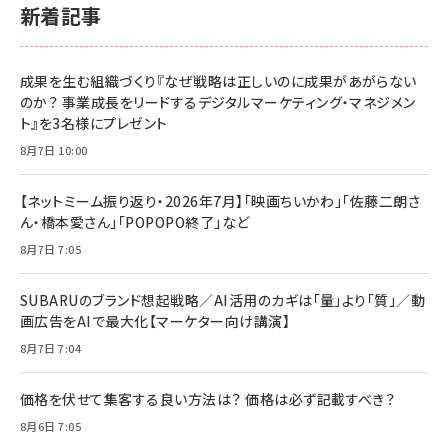
新着記事
成果を生む組織づくり『なぜ戦略は正しいのに成果があがらない
のか？ 事業成長をリードするデジタルマーケティング・マネジメン
ト』を3名様にプレゼント
8月7日 10:00
【ネットミーム振り返り・2026年7月】「映画ちいかわ」「佐藤二朗さ
ん・橋本愛さん」「POPOPO終了」など
8月7日 7:05
SUBARUのブランド想起戦略／AI活用のカギは「量」より「質」／動
画広告をAIで最大化【マーケター向け講演】
8月7日 7:04
価格を伏せて集客する良い方法は？ 価格は必ず記載すべき？
8月6日 7:05