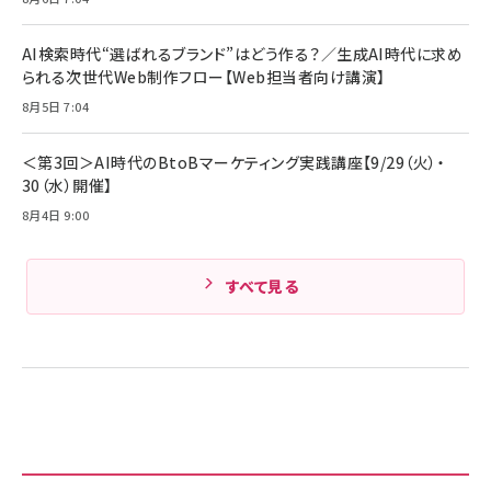
Anker PowerLine III Flow USB-C & USB-
ヤセラーキャンペーン】
C ケーブル Anker絡まないケーブル 240W 結
￥4,857
束バンド付き USB PD対応 シリコン素材採用
AI検索時代“選ばれるブランド”はどう作る？／生成AI時代に求め
iPhone 17 / 16 / 15 / Galaxy iPad Pro
￥1,890
られる次世代Web制作フロー【Web担当者向け講演】
Amazonランキングをもっと見る
MacBook Pro/Air 各種対応 (1.8m ミッドナ
イトブラック)
8月5日 7:04
Amazonランキングをもっと見る
Amazonランキングをもっと見る
＜第3回＞AI時代のBtoBマーケティング実践講座【9/29（火）・
30（水）開催】
8月4日 9:00
すべて見る