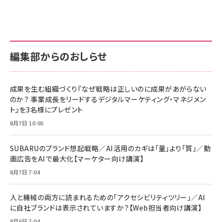
anan(アンアン)2026/07/01号 No.2501[魅
KIOXIA(キオクシア) 旧東芝メモリ microSD
KIOXIA(キオクシア) 旧東芝メモリ microSD
せるカラダ2026／宮舘涼太]
128GB UHS-I Class10 (最大読出速度
128GB UHS-I Class10 (最大読出速度
100MB/s) Nintendo Switch動作確認済 国
100MB/s) Nintendo Switch動作確認済 国
￥880
内サポート正規品 メーカー保証5年
内サポート正規品 メーカー保証5年
￥2,680
￥2,680
KLMEA128G
KLMEA128G
編集部からのおしらせ
anan(アンアン)2026/06/24号 No.2500増
刊 スペシャルエディション[王道エンタメの矜
NIMASO ガラスフィルム iPhone 17 用 保護
Amazon eギフトカード - Amazonロゴ - ク
持／BTS]
フィルム 強化ガラス 耐衝撃 高透過率 指紋防
ラシック
止 貼りやすい ガイド枠付き いPhone17 (6.3
成果を生む組織づくり『なぜ戦略は正しいのに成果があがらない
￥1,100
￥5,000
インチ) 対応 2枚セット DSP25F1698
のか？ 事業成長をリードするデジタルマーケティング・マネジメン
￥1,599
ト』を3名様にプレゼント
anan(アンアン)2026/07/08号
Anker PowerLine III Flow USB-C & USB-
No.2502[2026年後半、あなたの恋と運命／山
【New】Amazon Fire TV Stick HD | 手軽に
C ケーブル Anker絡まないケーブル 240W 結
8月7日 10:00
田涼介]
ストリーミングをはじめよう | ストリーミングメ
束バンド付き USB PD対応 シリコン素材採用
ディアプレイヤー
iPhone 17 / 16 / 15 / Galaxy iPad Pro
￥880
￥1,890
MacBook Pro/Air 各種対応 (1.8m ミッドナ
SUBARUのブランド想起戦略／AI活用のカギは「量」より「質」／動
￥6,980
イトブラック)
画広告をAIで最大化【マーケター向け講演】
ママ投資家が育休中に１億貯めた株式投資
アサヒ飲料 モンスター エナジー 355ml×24
8月7日 7:04
Anker Soundcore P31i (Bluetooth 6.1)
本
￥1,870
【完全ワイヤレスイヤホン/アクティブノイズキャ
￥4,192
ンセリング/マルチポイント接続 / 最大50時間
人と機械の両方に読まれるための「アクセシビリティツリー」／AI
再生 / PSE技術基準適合】ブラック
￥5,990
組織の成果を最大化する ルールのデザイン
に自社ブランドは表示されていますか？【Web担当者向け講演】
サッポロ 生ビール 黒ラベル 350ml 缶 24本
ビール ケース買い【6/30応募〆切! 黒ラベルビ
￥1,980
8月6日 7:04