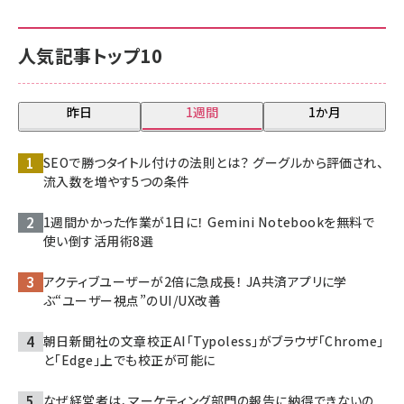
人気記事トップ10
昨日
1週間
1か月
SEOで勝つタイトル付けの法則とは？ グーグルから評価され、
流入数を増やす5つの条件
1週間かかった作業が1日に！ Gemini Notebookを無料で
使い倒す活用術8選
アクティブユーザーが2倍に急成長！ JA共済アプリに学
ぶ“ユーザー視点”のUI/UX改善
朝日新聞社の文章校正AI「Typoless」がブラウザ「Chrome」
と「Edge」上でも校正が可能に
なぜ経営者は、マーケティング部門の報告に納得できないの