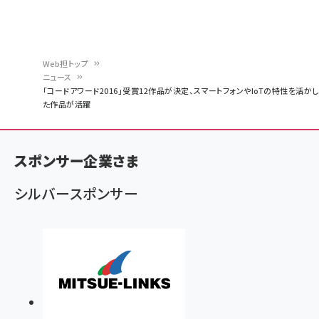
Web担トップ
ニュース
パ
「コードアワード2016」受賞12作品が決定、スマートフォンやIoTの特性を活かし
た作品が活躍
ン
く
ず
スポンサー企業さま
シルバースポンサー