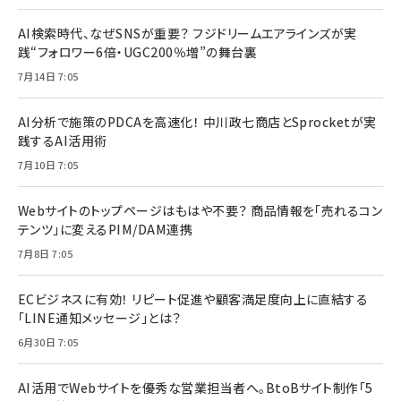
AI検索時代、なぜSNSが重要？ フジドリームエアラインズが実
践“フォロワー6倍・UGC200％増”の舞台裏
7月14日 7:05
AI分析で施策のPDCAを高速化！ 中川政七商店とSprocketが実
践するAI活用術
7月10日 7:05
Webサイトのトップページはもはや不要？ 商品情報を「売れるコン
テンツ」に変えるPIM/DAM連携
7月8日 7:05
ECビジネスに有効！ リピート促進や顧客満足度向上に直結する
「LINE通知メッセージ」とは？
6月30日 7:05
AI活用でWebサイトを優秀な営業担当者へ。BtoBサイト制作「5