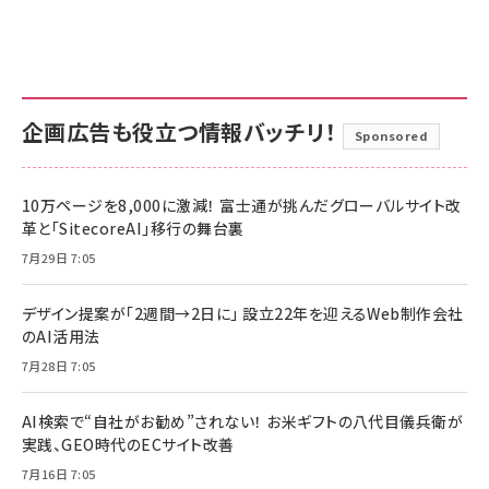
企画広告も役立つ情報バッチリ！
Sponsored
10万ページを8,000に激減！ 富士通が挑んだグローバルサイト改
革と「SitecoreAI」移行の舞台裏
7月29日 7:05
デザイン提案が「2週間→2日に」 設立22年を迎えるWeb制作会社
のAI活用法
7月28日 7:05
AI検索で“自社がお勧め”されない！ お米ギフトの八代目儀兵衛が
実践、GEO時代のECサイト改善
7月16日 7:05