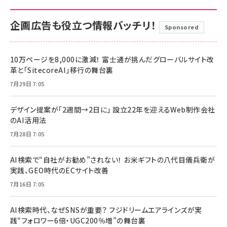
企画広告も役立つ情報バッチリ！
Sponsored
10万ページを8,000に激減！ 富士通が挑んだグローバルサイト改
革と「SitecoreAI」移行の舞台裏
7月29日 7:05
デザイン提案が「2週間→2日に」 設立22年を迎えるWeb制作会社
のAI活用法
7月28日 7:05
AI検索で“自社がお勧め”されない！ お米ギフトの八代目儀兵衛が
実践、GEO時代のECサイト改善
7月16日 7:05
AI検索時代、なぜSNSが重要？ フジドリームエアラインズが実
践“フォロワー6倍・UGC200％増”の舞台裏