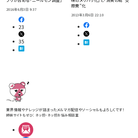
プリが占める「ニールセン調査」
味のメリハリ化」と「消費の総“交
際費”化
2016年6月3日 9:37
2013年3月6日 22:10
23
35
業界情報やナレッジが詰まったメルマガ配信やソーシャルもよろしくです！
姉妹サイトもぜひ：
ネッ担
・
ネッ担お悩み相談室
メルマガ