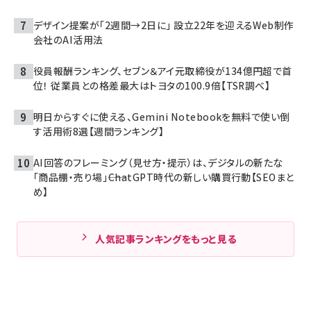
デザイン提案が「2週間→2日に」 設立22年を迎えるWeb制作
会社のAI活用法
役員報酬ランキング、セブン＆アイ元取締役が134億円超で首
位！ 従業員との格差最大はトヨタの100.9倍【TSR調べ】
明日からすぐに使える、Gemini Notebookを無料で使い倒
す活用術8選【週間ランキング】
AI回答のフレーミング（見せ方・提示）は、デジタルの新たな
「商品棚・売り場」――ChatGPT時代の新しい購買行動【SEOまと
め】
人気記事ランキングをもっと見る