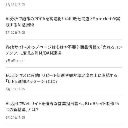
7月14日 7:05
AI分析で施策のPDCAを高速化！ 中川政七商店とSprocketが実
践するAI活用術
7月10日 7:05
Webサイトのトップページはもはや不要？ 商品情報を「売れるコン
テンツ」に変えるPIM/DAM連携
7月8日 7:05
ECビジネスに有効！ リピート促進や顧客満足度向上に直結する
「LINE通知メッセージ」とは？
6月30日 7:05
AI活用でWebサイトを優秀な営業担当者へ。BtoBサイト制作「5
つの新基準」とは？
6月24日 7:05