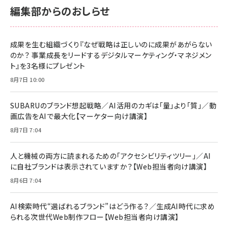
￥2,680
￥2,680
KLMEA128G
KLMEA128G
編集部からのおしらせ
anan(アンアン)2026/06/24号 No.2500増
刊 スペシャルエディション[王道エンタメの矜
NIMASO ガラスフィルム iPhone 17 用 保護
Amazon eギフトカード - Amazonロゴ - ク
持／BTS]
フィルム 強化ガラス 耐衝撃 高透過率 指紋防
ラシック
止 貼りやすい ガイド枠付き いPhone17 (6.3
成果を生む組織づくり『なぜ戦略は正しいのに成果があがらない
￥1,100
￥5,000
インチ) 対応 2枚セット DSP25F1698
のか？ 事業成長をリードするデジタルマーケティング・マネジメン
￥1,599
ト』を3名様にプレゼント
anan(アンアン)2026/07/08号
Anker PowerLine III Flow USB-C & USB-
No.2502[2026年後半、あなたの恋と運命／山
【New】Amazon Fire TV Stick HD | 手軽に
C ケーブル Anker絡まないケーブル 240W 結
8月7日 10:00
田涼介]
ストリーミングをはじめよう | ストリーミングメ
束バンド付き USB PD対応 シリコン素材採用
ディアプレイヤー
iPhone 17 / 16 / 15 / Galaxy iPad Pro
￥880
￥1,890
MacBook Pro/Air 各種対応 (1.8m ミッドナ
SUBARUのブランド想起戦略／AI活用のカギは「量」より「質」／動
￥6,980
イトブラック)
画広告をAIで最大化【マーケター向け講演】
ママ投資家が育休中に１億貯めた株式投資
アサヒ飲料 モンスター エナジー 355ml×24
8月7日 7:04
Anker Soundcore P31i (Bluetooth 6.1)
本
￥1,870
【完全ワイヤレスイヤホン/アクティブノイズキャ
￥4,192
ンセリング/マルチポイント接続 / 最大50時間
人と機械の両方に読まれるための「アクセシビリティツリー」／AI
再生 / PSE技術基準適合】ブラック
￥5,990
組織の成果を最大化する ルールのデザイン
に自社ブランドは表示されていますか？【Web担当者向け講演】
サッポロ 生ビール 黒ラベル 350ml 缶 24本
ビール ケース買い【6/30応募〆切! 黒ラベルビ
￥1,980
8月6日 7:04
Anker PowerLine III Flow USB-C & USB-
ヤセラーキャンペーン】
C ケーブル Anker絡まないケーブル 240W 結
￥4,857
束バンド付き USB PD対応 シリコン素材採用
AI検索時代“選ばれるブランド”はどう作る？／生成AI時代に求め
iPhone 17 / 16 / 15 / Galaxy iPad Pro
￥1,890
られる次世代Web制作フロー【Web担当者向け講演】
Amazonランキングをもっと見る
MacBook Pro/Air 各種対応 (1.8m ミッドナ
イトブラック)