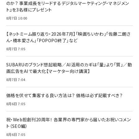
のか？ 事業成長をリードするデジタルマーケティング・マネジメン
ト』を3名様にプレゼント
8月7日 10:00
【ネットミーム振り返り・2026年7月】「映画ちいかわ」「佐藤二朗さ
ん・橋本愛さん」「POPOPO終了」など
8月7日 7:05
SUBARUのブランド想起戦略／AI活用のカギは「量」より「質」／動
画広告をAIで最大化【マーケター向け講演】
8月7日 7:04
価格を伏せて集客する良い方法は？ 価格は必ず記載すべき？
8月6日 7:05
祝・Web担創刊20周年！ 各業界の専門家から届いたお祝いコメン
ト（SEO編）
8月6日 7:05