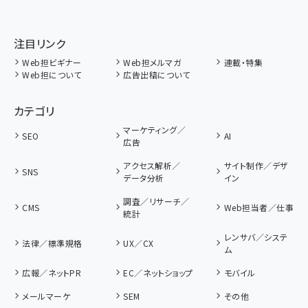
注目リンク
Web担ビギナー
Web担メルマガ
連載・特集
Web担について
広告出稿について
カテゴリ
マーケティング／
SEO
AI
広告
アクセス解析／
サイト制作／デザ
SNS
データ分析
イン
調査／リサーチ／
CMS
Web担当者／仕事
統計
レンサバ／システ
法律／標準規格
UX／CX
ム
広報／ネットPR
EC／ネットショップ
モバイル
メールマーケ
SEM
その他