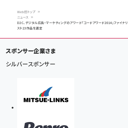
Web担トップ
ニュース
パ
D2C、デジタル広告・マーケティングのアワード「コードアワード2014」ファイナリ
スト23作品を選定
ン
く
ず
スポンサー企業さま
シルバースポンサー