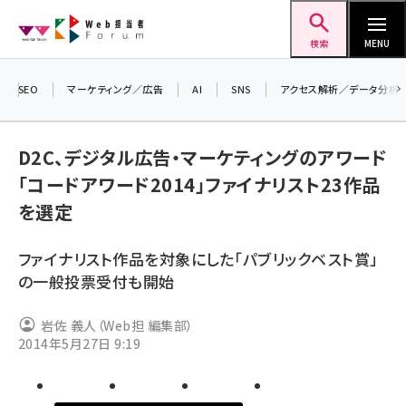
メ
Web担当者Forum
イ
検索
MENU
ン
コ
SEO
マーケティング／広告
AI
SNS
アクセス解析／データ分析
＼ 
ン
生成
テ
D2C、デジタル広告・マーケティングのアワード
るセ
ン
「コードアワード2014」ファイナリスト23作品
202
ツ
seo (3528)
を選定
▼申
に
ai (2811)
移
ファイナリスト作品を対象にした「パブリックベスト賞」
動
youtube (2439)
の一般投票受付も開始
note (2315)
岩佐 義人（Web担 編集部）
セミナー (2308)
2014年5月27日 9:19
z世代 (1623)
meo (1277)