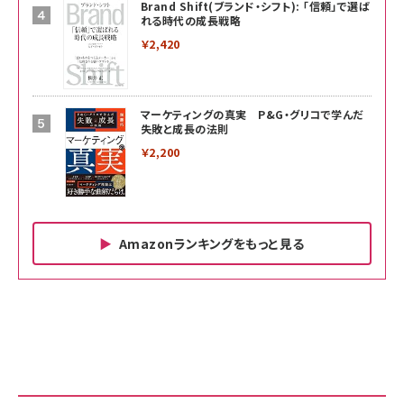
Brand Shift(ブランド・シフト): 「信頼」で選ば
れる時代の成長戦略
￥2,420
マーケティングの真実 P&G・グリコで学んだ
失敗と成長の法則
￥2,200
Amazonランキングをもっと見る
Amazon ビジネス・経済関連書籍 の売れ筋ランキン
Amazon 家電＆カメラ の売れ筋ランキング
Amazon パソコン・周辺機器 の売れ筋ランキング
グ
更新日時：2026/06/26 19:00
更新日時：2026/06/26 19:00
更新日時：2026/06/26 19:00
anan(アンアン)2026/07/01号 No.2501[魅
KIOXIA(キオクシア) 旧東芝メモリ microSD
KIOXIA(キオクシア) 旧東芝メモリ microSD
せるカラダ2026／宮舘涼太]
128GB UHS-I Class10 (最大読出速度
128GB UHS-I Class10 (最大読出速度
100MB/s) Nintendo Switch動作確認済 国
100MB/s) Nintendo Switch動作確認済 国
￥880
内サポート正規品 メーカー保証5年
内サポート正規品 メーカー保証5年