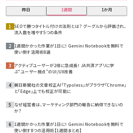
昨日
1週間
1か月
SEOで勝つタイトル付けの法則とは？ グーグルから評価され、
流入数を増やす5つの条件
1週間かかった作業が1日に！ Gemini Notebookを無料で
使い倒す活用術8選
アクティブユーザーが2倍に急成長！ JA共済アプリに学
ぶ“ユーザー視点”のUI/UX改善
朝日新聞社の文章校正AI「Typoless」がブラウザ「Chrome」
と「Edge」上でも校正が可能に
なぜ経営者は、マーケティング部門の報告に納得できないの
か？
1週間かかった作業が1日に！ Gemini Notebookを無料で
使い倒す8つの活用術【1週間まとめ】