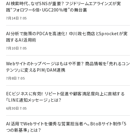
AI検索時代、なぜSNSが重要？ フジドリームエアラインズが実
践“フォロワー6倍・UGC200％増”の舞台裏
7月14日 7:05
AI分析で施策のPDCAを高速化！ 中川政七商店とSprocketが実
践するAI活用術
7月10日 7:05
Webサイトのトップページはもはや不要？ 商品情報を「売れるコン
テンツ」に変えるPIM/DAM連携
7月8日 7:05
ECビジネスに有効！ リピート促進や顧客満足度向上に直結する
「LINE通知メッセージ」とは？
6月30日 7:05
AI活用でWebサイトを優秀な営業担当者へ。BtoBサイト制作「5
つの新基準」とは？