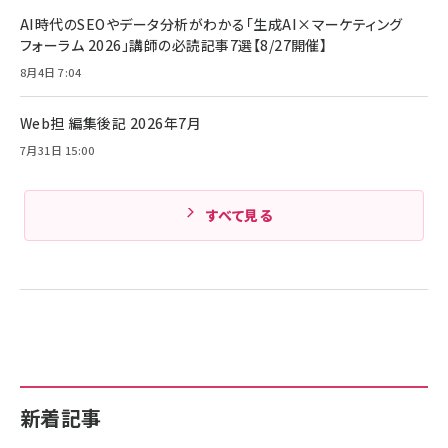
Anker PowerLine III Flow USB-C & USB-C
ケーブル Anker絡まないケーブル 240W 結束バン
￥4,857
AI時代のSEOやデータ分析がわかる「生成AI×マーケティング
ド付き USB PD対応 シリコン素材採用 iPhone
フォーラム 2026」講師の必読記事7選【8/27開催】
Amazonランキングをもっと見る
17 / 16 / 15 / Galaxy iPad Pro MacBook
￥1,890
Pro/Air 各種対応 (1.8m ミッドナイトブラック)
8月4日 7:04
Amazonランキングをもっと見る
Web担 編集後記 2026年7月
Amazonランキングをもっと見る
7月31日 15:00
すべて見る
新着記事