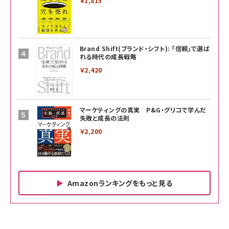
￥1,815
Brand Shift(ブランド・シフト): 「信頼」で選ば
れる時代の成長戦略
￥2,420
マーケティングの真実 P&G・グリコで学んだ
失敗と成長の法則
￥2,200
Amazonランキングをもっと見る
Amazon ビジネス・経済関連書籍 の売れ筋ランキン
Amazon 家電＆カメラ の売れ筋ランキング
Amazon パソコン・周辺機器 の売れ筋ランキング
グ
更新日時：2026/06/26 19:00
更新日時：2026/06/26 19:00
更新日時：2026/06/26 19:00