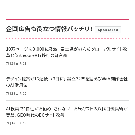
企画広告も役立つ情報バッチリ！
Sponsored
10万ページを8,000に激減！ 富士通が挑んだグローバルサイト改
革と「SitecoreAI」移行の舞台裏
7月29日 7:05
デザイン提案が「2週間→2日に」 設立22年を迎えるWeb制作会社
のAI活用法
7月28日 7:05
AI検索で“自社がお勧め”されない！ お米ギフトの八代目儀兵衛が
実践、GEO時代のECサイト改善
7月16日 7:05