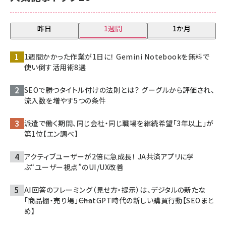
昨日
1週間
1か月
1週間かかった作業が1日に！ Gemini Notebookを無料で
使い倒す活用術8選
SEOで勝つタイトル付けの法則とは？ グーグルから評価され、
流入数を増やす5つの条件
派遣で働く期間、同じ会社・同じ職場を継続希望「3年以上」が
第1位【エン調べ】
アクティブユーザーが2倍に急成長！ JA共済アプリに学
ぶ“ユーザー視点”のUI/UX改善
AI回答のフレーミング（見せ方・提示）は、デジタルの新たな
「商品棚・売り場」――ChatGPT時代の新しい購買行動【SEOまと
め】