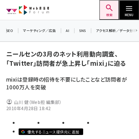
メ
Web担当者Forum
イ
検索
MENU
ン
コ
SEO
マーケティング／広告
AI
SNS
アクセス解析／データ分析
＼ 
ン
7月
テ
ニールセンの3月のネット利用動向調査、
差し
ン
「Twitter」訪問者が急上昇し「mixi」に迫る
▼ア
ツ
seo (3516)
に
mixiは登録時の招待を不要にしたことなど訪問者が
ai (2799)
移
1000万人を突破
動
youtube (2420)
山川 健（Web担 編集部）
note (2308)
2010年4月28日 18:42
セミナー (2296)
z世代 (1617)
優先するニュース提供元に追加
meo (1274)