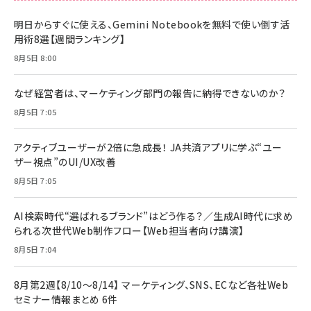
明日からすぐに使える、Gemini Notebookを無料で使い倒す活
用術8選【週間ランキング】
8月5日 8:00
なぜ経営者は、マーケティング部門の報告に納得できないのか？
8月5日 7:05
アクティブユーザーが2倍に急成長！ JA共済アプリに学ぶ“ユー
ザー視点”のUI/UX改善
8月5日 7:05
AI検索時代“選ばれるブランド”はどう作る？／生成AI時代に求め
られる次世代Web制作フロー【Web担当者向け講演】
8月5日 7:04
8月第2週【8/10～8/14】 マーケティング、SNS、ECなど各社Web
セミナー情報まとめ 6件