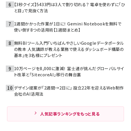
【3秒クイズ】5433円は3人で割り切れる？ 電卓を使わずに「ひ
と目」で見抜く方法
1週間かかった作業が1日に！ Gemini Notebookを無料で
使い倒す8つの活用術【1週間まとめ】
無料BIツール入門『いちばんやさしいGoogleデータポータル
の教本 人気講師が教える業務で使えるダッシュボード構築の
基本』を3名様にプレゼント
10万ページを8,000に激減！ 富士通が挑んだグローバルサイ
ト改革と「SitecoreAI」移行の舞台裏
デザイン提案が「2週間→2日に」 設立22年を迎えるWeb制作
会社のAI活用法
人気記事ランキングをもっと見る