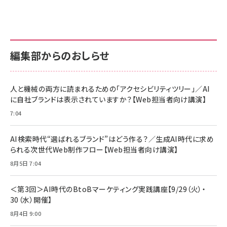
anan(アンアン)2026/07/01号 No.2501[魅せる
KIOXIA(キオクシア) 旧東芝メモリ microSD
KIOXIA(キオクシア) 旧東芝メモリ microSD
カラダ2026／宮舘涼太]
128GB UHS-I Class10 (最大読出速度
128GB UHS-I Class10 (最大読出速度
100MB/s) Nintendo Switch動作確認済 国内
100MB/s) Nintendo Switch動作確認済 国内
￥880
サポート正規品 メーカー保証5年 KLMEA128G
サポート正規品 メーカー保証5年 KLMEA128G
￥2,680
￥2,680
編集部からのおしらせ
anan(アンアン)2026/06/24号 No.2500増刊
スペシャルエディション[王道エンタメの矜持／
NIMASO ガラスフィルム iPhone 17 用 保護フィ
Amazon eギフトカード - Amazonロゴ - クラ
BTS]
ルム 強化ガラス 耐衝撃 高透過率 指紋防止 貼りや
シック
すい ガイド枠付き いPhone17 (6.3インチ) 対応
人と機械の両方に読まれるための「アクセシビリティツリー」／AI
￥1,100
￥5,000
2枚セット DSP25F1698
に自社ブランドは表示されていますか？【Web担当者向け講演】
￥1,599
7:04
anan(アンアン)2026/07/08号 No.2502[2026
Anker PowerLine III Flow USB-C & USB-C
年後半、あなたの恋と運命／山田涼介]
【New】Amazon Fire TV Stick HD | 手軽にスト
ケーブル Anker絡まないケーブル 240W 結束バン
リーミングをはじめよう | ストリーミングメディアプ
ド付き USB PD対応 シリコン素材採用 iPhone
￥880
AI検索時代“選ばれるブランド”はどう作る？／生成AI時代に求め
レイヤー
17 / 16 / 15 / Galaxy iPad Pro MacBook
￥1,890
Pro/Air 各種対応 (1.8m ミッドナイトブラック)
られる次世代Web制作フロー【Web担当者向け講演】
￥6,980
ママ投資家が育休中に１億貯めた株式投資
8月5日 7:04
アサヒ飲料 モンスター エナジー 355ml×24本
￥1,870
Anker Soundcore P31i (Bluetooth 6.1) 【完
￥4,192
全ワイヤレスイヤホン/アクティブノイズキャンセリ
＜第3回＞AI時代のBtoBマーケティング実践講座【9/29（火）・
ング/マルチポイント接続 / 最大50時間再生 / PSE
30（水）開催】
組織の成果を最大化する ルールのデザイン
技術基準適合】ブラック
￥5,990
サッポロ 生ビール 黒ラベル 350ml 缶 24本 ビー
8月4日 9:00
￥1,980
ル ケース買い【6/30応募〆切! 黒ラベルビヤセラー
キャンペーン】