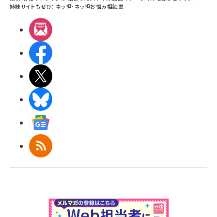
姉妹サイトもぜひ：
ネッ担
・
ネッ担お悩み相談室
メルマガ
Facebook
X(エックス)
BlueSky
Googleニュース
RSS