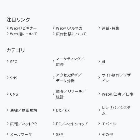
注目リンク
Web担ビギナー
Web担メルマガ
連載・特集
Web担について
広告出稿について
カテゴリ
マーケティング／
SEO
AI
広告
アクセス解析／
サイト制作／デザ
SNS
データ分析
イン
調査／リサーチ／
CMS
Web担当者／仕事
統計
レンサバ／システ
法律／標準規格
UX／CX
ム
広報／ネットPR
EC／ネットショップ
モバイル
メールマーケ
SEM
その他