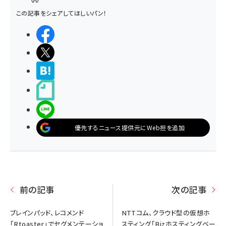
この記事をシェアしてほしいパン！
シェアする
ポストする
>ブクマする
noteで書く
LINEで送る
優先するニュース提供元にWeb担を追加
前の記事
次の記事
ブレインパッド、レコメンド
NTTコム、クラウド型の仮想ホ
「Rtoaster」でセグメンテーショ
スティング「Bizホスティングベー