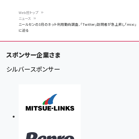
Web担トップ
ニュース
パ
ニールセンの3月のネット利用動向調査、「Twitter」訪問者が急上昇し「mixi」
に迫る
ン
く
ず
スポンサー企業さま
シルバースポンサー