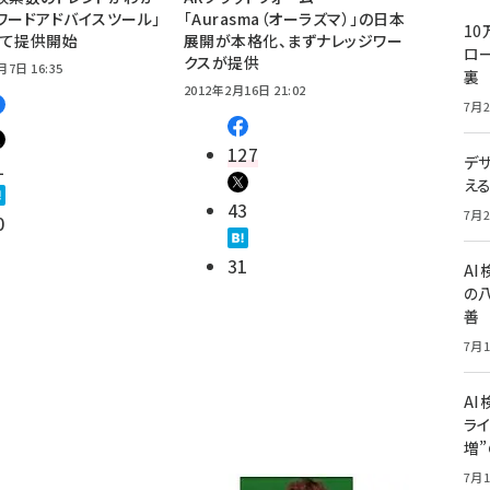
ワードアドバイスツール」
「Aurasma（オーラズマ）」の日本
10
して提供開始
展開が本格化、まずナレッジワー
ロー
クスが提供
月7日 16:35
裏
2012年2月16日 21:02
7月2
127
デ
1
え
43
7月2
0
31
A
の
善
7月1
AI
ライ
増
7月1