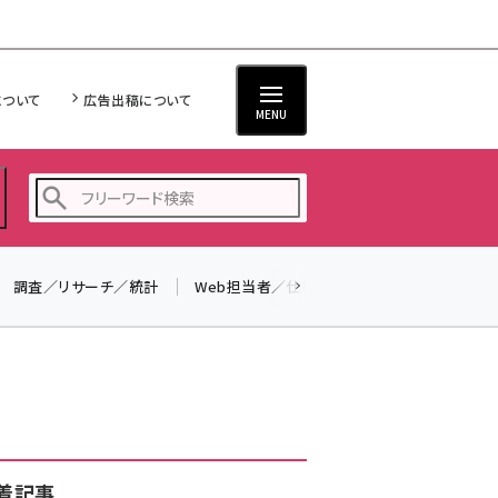
について
広告出稿について
MENU
調査／リサーチ／統計
Web担当者／仕事
法律／標準規格
seo (3538)
ai (2820)
youtube (2444)
note (2322)
セミナー (2315)
着記事