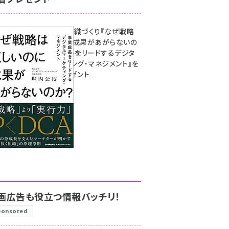
成果を生む組織づくり『なぜ戦略
は正しいのに成果があがらないの
か？ 事業成長をリードするデジタ
ルマーケティング・マネジメント』を
3名様にプレゼント
8月7日 10:00
画広告も役立つ情報バッチリ！
ponsored