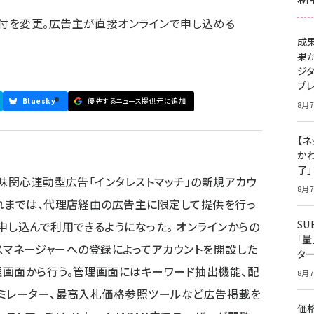
付を変更。広告主が直接オンラインで申し込める
成
果
ジ
プ
Bluesky
優先するニュース提供元に追加
8月7
【ネ
かわ
了
興味関心連動型広告「インタレストマッチ」の新規アカウ
8月7
れまでは、代理店経由の広告主に限定して提供を行っ
S
申し込んで利用できるようになった。 オンラインからの
「
ネスマネージャーへの登録によってアカウントを開設した
タ
理画面から行う。管理画面にはキーワード抽出機能、配
8月7
ュミレーター、最高入札価格参照ツールなど広告掲載を
価