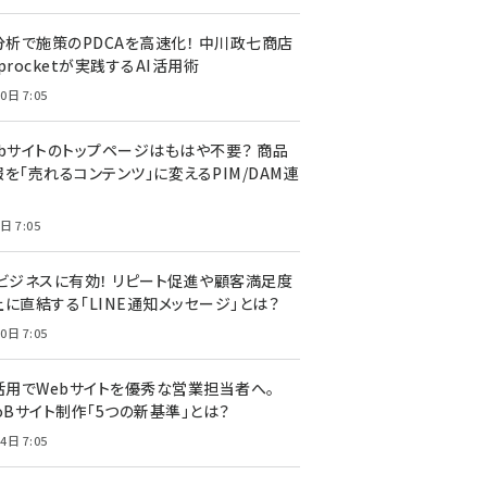
I分析で施策のPDCAを高速化！ 中川政七商店
procketが実践するAI活用術
0日 7:05
ebサイトのトップページはもはや不要？ 商品
を「売れるコンテンツ」に変えるPIM/DAM連
日 7:05
Cビジネスに有効！ リピート促進や顧客満足度
上に直結する「LINE通知メッセージ」とは？
0日 7:05
I活用でWebサイトを優秀な営業担当者へ。
oBサイト制作「5つの新基準」とは？
4日 7:05