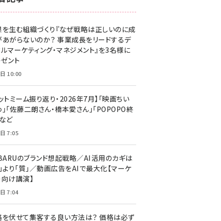
z世代 (1629)
果を生む組織づくり『なぜ戦略は正しいのに成
meo (1281)
があがらないのか？ 事業成長をリードするデ
llmo (1167)
タルマーケティング・マネジメント』を3名様に
レゼント
日 10:00
ットミーム振り返り・2026年7月】「映画ちい
」「佐藤二朗さん・橋本愛さん」「POPOPO終
」など
日 7:05
UBARUのブランド想起戦略／AI活用のカギは
量」より「質」／動画広告をAIで最大化【マーケ
ー向け講演】
日 7:04
格を伏せて集客する良い方法は？ 価格は必ず