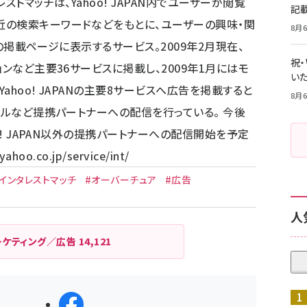
ストマッチは、Yahoo! JAPAN内でユーザーが閲覧
記
近の検索キーワードなどをもとに、ユーザーの興味・関
8月6
N内の掲載ページに表示するサービス。2009年2月現在、
祝
ョンなど主要36サービスに掲載し、2009年1月にはモ
いた
hoo! JAPANの主要8サービスへ広告を掲載すると
8月6
イルなど提携パートナーへの配信を行っている。 今後
o! JAPAN以外の提携パートナーへの配信開始を予定
.yahoo.co.jp/service/int/
#インタレストマッチ
#オーバーチュア
#広告
人
ーケティング／広告
14,121
シェアする