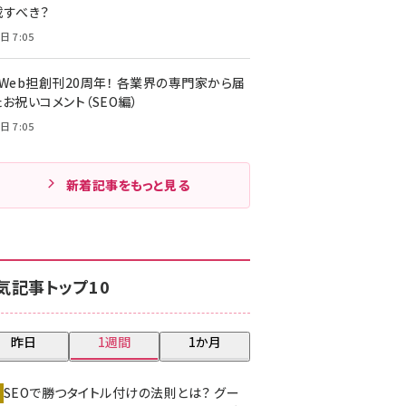
載すべき？
日 7:05
・Web担創刊20周年！ 各業界の専門家から届
お祝いコメント（SEO編）
日 7:05
新着記事をもっと見る
気記事トップ10
昨日
1週間
1か月
SEOで勝つタイトル付けの法則とは？ グー