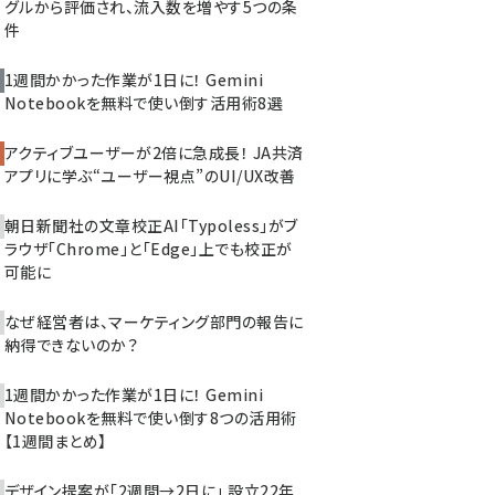
グルから評価され、流入数を増やす5つの条
件
1週間かかった作業が1日に！ Gemini
Notebookを無料で使い倒す活用術8選
アクティブユーザーが2倍に急成長！ JA共済
アプリに学ぶ“ユーザー視点”のUI/UX改善
朝日新聞社の文章校正AI「Typoless」がブ
ラウザ「Chrome」と「Edge」上でも校正が
可能に
なぜ経営者は、マーケティング部門の報告に
納得できないのか？
1週間かかった作業が1日に！ Gemini
Notebookを無料で使い倒す8つの活用術
【1週間まとめ】
デザイン提案が「2週間→2日に」 設立22年