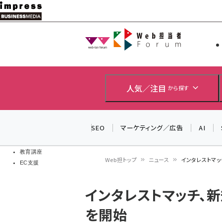
メ
イ
Web担当者
Web担当者
ン
EC担当者
コ
製品導入
ン
企業IT
ソフト開発
テ
人気／注目
から探す
IoT・AI
ン
DCクラウド
研究・調査
ツ
SEO
マーケティング／広告
AI
エネルギー
に
ドローン
移
教育講座
Web担トップ
ニュース
インタレストマ
EC支援
動
パ
インタレストマッチ、
ン
を開始
く