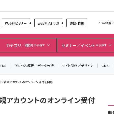
Forum
Web担
Web担ビギナー
Web担メルマガ
連載・特集
＼ 8月27日開催、申し込み受付中！ ／
生成AIをマーケティング等に活用するための考え方を学べ
カテゴリ／種別
セミナー／イベント
から探す
から探す
るセミナーイベント「生成AI × マーケティング フォーラム
2026」開催！
▼申し込みはこちらから▼
SNS
アクセス解析／データ分析
サイト制作／デザイン
CMS
ッチ、新規アカウントのオンライン受付を開始
新規アカウントのオンライン受付
新