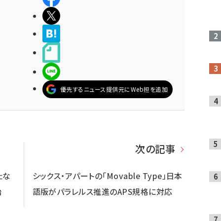
ポストする
>ブクマする
noteで書く
LINEで送る
優先するニュース提供元にWeb担を追加
次の記事
たな
シックス・アパートの「Movable Type」日本
始
語版がパラレルス推進のAPS規格に対応