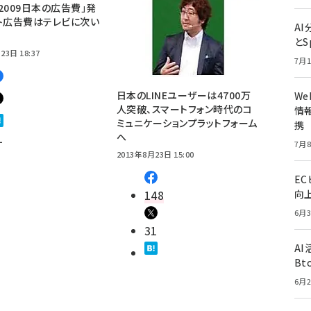
2009日本の広告費」発
ト広告費はテレビに次い
A
とS
23日 18:37
7月1
日本のLINEユーザーは4700万
W
人突破、スマートフォン時代のコ
情報
ミュニケーションプラットフォーム
携
1
へ
7月8
2013年8月23日 15:00
E
148
向
6月3
31
A
Bt
6月2