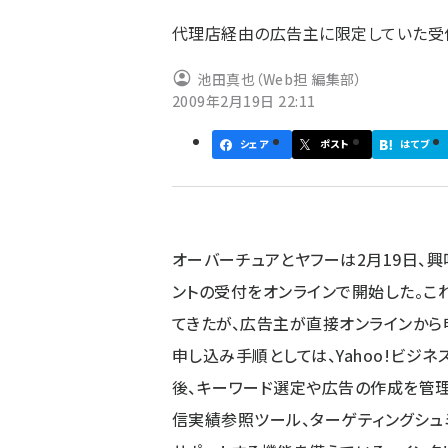
ず
代理店経由の広告主に限定していた受
池田真也（Web担 編集部）
2009年2月19日 22:11
シェア
ポスト
はてブ
オーバーチュアとヤフーは2月19日、
ントの受付をオンラインで開始した。こ
てきたが、広告主が直接オンラインから
申し込み手順としては、Yahoo!ビジ
後、キーワード選定や広告の作成を管
信実績参照ツール、ターゲティングシ