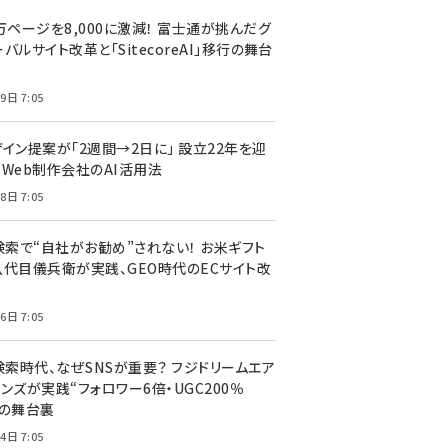
万ページを8,000に激減！ 富士通が挑んだグ
バルサイト改革と「SitecoreAI」移行の舞台
9日 7:05
ザイン提案が「2週間→2日に」 設立22年を迎
るWeb制作会社のAI活用法
8日 7:05
I検索で“自社がお勧め”されない！ お米ギフト
八代目儀兵衛が実践、GEO時代のECサイト改
6日 7:05
検索時代、なぜSNSが重要？ フジドリームエア
ンズが実践“フォロワー6倍・UGC200％
”の舞台裏
4日 7:05