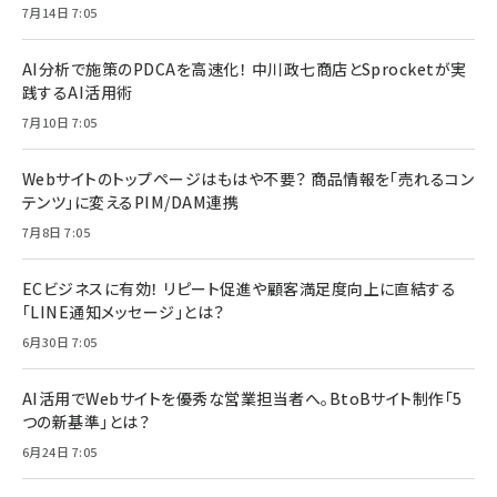
7月14日 7:05
AI分析で施策のPDCAを高速化！ 中川政七商店とSprocketが実
践するAI活用術
7月10日 7:05
Webサイトのトップページはもはや不要？ 商品情報を「売れるコン
テンツ」に変えるPIM/DAM連携
7月8日 7:05
ECビジネスに有効！ リピート促進や顧客満足度向上に直結する
「LINE通知メッセージ」とは？
6月30日 7:05
AI活用でWebサイトを優秀な営業担当者へ。BtoBサイト制作「5
つの新基準」とは？
6月24日 7:05