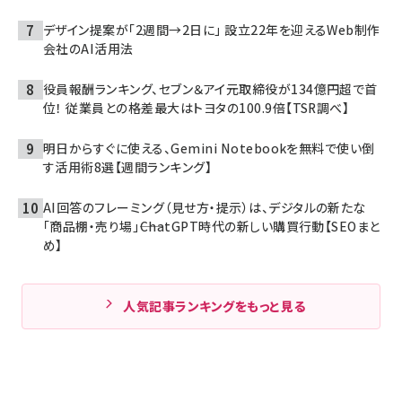
デザイン提案が「2週間→2日に」 設立22年を迎えるWeb制作
会社のAI活用法
役員報酬ランキング、セブン＆アイ元取締役が134億円超で首
位！ 従業員との格差最大はトヨタの100.9倍【TSR調べ】
明日からすぐに使える、Gemini Notebookを無料で使い倒
す活用術8選【週間ランキング】
AI回答のフレーミング（見せ方・提示）は、デジタルの新たな
「商品棚・売り場」――ChatGPT時代の新しい購買行動【SEOまと
め】
人気記事ランキングをもっと見る