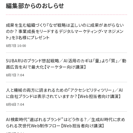
￥2,680
￥2,680
編集部からのおしらせ
anan(アンアン)2026/06/24号 No.2500増刊
スペシャルエディション[王道エンタメの矜持／
NIMASO ガラスフィルム iPhone 17 用 保護フィ
Amazon eギフトカード - Amazonロゴ - クラ
BTS]
ルム 強化ガラス 耐衝撃 高透過率 指紋防止 貼りや
シック
すい ガイド枠付き いPhone17 (6.3インチ) 対応
成果を生む組織づくり『なぜ戦略は正しいのに成果があがらない
￥1,100
￥5,000
2枚セット DSP25F1698
のか？ 事業成長をリードするデジタルマーケティング・マネジメン
￥1,599
ト』を3名様にプレゼント
anan(アンアン)2026/07/08号 No.2502[2026
Anker PowerLine III Flow USB-C & USB-C
年後半、あなたの恋と運命／山田涼介]
【New】Amazon Fire TV Stick HD | 手軽にスト
ケーブル Anker絡まないケーブル 240W 結束バン
8月7日 10:00
リーミングをはじめよう | ストリーミングメディアプ
ド付き USB PD対応 シリコン素材採用 iPhone
￥880
レイヤー
17 / 16 / 15 / Galaxy iPad Pro MacBook
￥1,890
Pro/Air 各種対応 (1.8m ミッドナイトブラック)
SUBARUのブランド想起戦略／AI活用のカギは「量」より「質」／動
￥6,980
画広告をAIで最大化【マーケター向け講演】
ママ投資家が育休中に１億貯めた株式投資
アサヒ飲料 モンスター エナジー 355ml×24本
￥1,870
8月7日 7:04
Anker Soundcore P31i (Bluetooth 6.1) 【完
￥4,192
全ワイヤレスイヤホン/アクティブノイズキャンセリ
ング/マルチポイント接続 / 最大50時間再生 / PSE
人と機械の両方に読まれるための「アクセシビリティツリー」／AI
組織の成果を最大化する ルールのデザイン
技術基準適合】ブラック
￥5,990
サッポロ 生ビール 黒ラベル 350ml 缶 24本 ビー
に自社ブランドは表示されていますか？【Web担当者向け講演】
￥1,980
ル ケース買い【6/30応募〆切! 黒ラベルビヤセラー
8月6日 7:04
キャンペーン】
Anker PowerLine III Flow USB-C & USB-C
ケーブル Anker絡まないケーブル 240W 結束バン
￥4,857
ド付き USB PD対応 シリコン素材採用 iPhone
AI検索時代“選ばれるブランド”はどう作る？／生成AI時代に求め
Amazonランキングをもっと見る
17 / 16 / 15 / Galaxy iPad Pro MacBook
￥1,890
られる次世代Web制作フロー【Web担当者向け講演】
Pro/Air 各種対応 (1.8m ミッドナイトブラック)
Amazonランキングをもっと見る