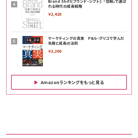
Brand Shift(ブランド・シフト): 「信頼」で選ば
れる時代の成長戦略
￥2,420
マーケティングの真実 P&G・グリコで学んだ
失敗と成長の法則
￥2,200
Amazonランキングをもっと見る
Amazon ビジネス・経済関連書籍 の売れ筋ランキン
Amazon 家電＆カメラ の売れ筋ランキング
Amazon パソコン・周辺機器 の売れ筋ランキング
グ
更新日時：2026/06/26 19:00
更新日時：2026/06/26 19:00
更新日時：2026/06/26 19:00
anan(アンアン)2026/07/01号 No.2501[魅せる
KIOXIA(キオクシア) 旧東芝メモリ microSD
KIOXIA(キオクシア) 旧東芝メモリ microSD
カラダ2026／宮舘涼太]
128GB UHS-I Class10 (最大読出速度
128GB UHS-I Class10 (最大読出速度
100MB/s) Nintendo Switch動作確認済 国内
100MB/s) Nintendo Switch動作確認済 国内
￥880
サポート正規品 メーカー保証5年 KLMEA128G
サポート正規品 メーカー保証5年 KLMEA128G