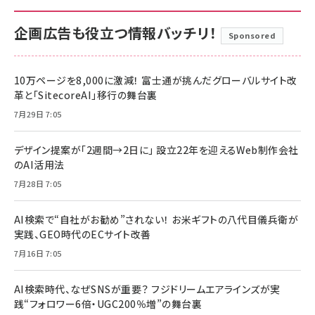
企画広告も役立つ情報バッチリ！
Sponsored
10万ページを8,000に激減！ 富士通が挑んだグローバルサイト改
革と「SitecoreAI」移行の舞台裏
7月29日 7:05
デザイン提案が「2週間→2日に」 設立22年を迎えるWeb制作会社
のAI活用法
7月28日 7:05
AI検索で“自社がお勧め”されない！ お米ギフトの八代目儀兵衛が
実践、GEO時代のECサイト改善
7月16日 7:05
AI検索時代、なぜSNSが重要？ フジドリームエアラインズが実
践“フォロワー6倍・UGC200％増”の舞台裏