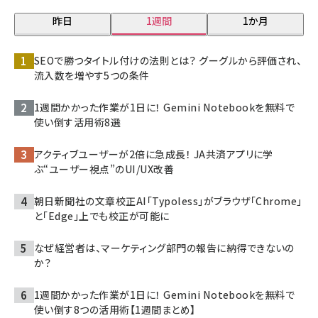
昨日
1週間
1か月
SEOで勝つタイトル付けの法則とは？ グーグルから評価され、
流入数を増やす5つの条件
1週間かかった作業が1日に！ Gemini Notebookを無料で
使い倒す活用術8選
アクティブユーザーが2倍に急成長！ JA共済アプリに学
ぶ“ユーザー視点”のUI/UX改善
朝日新聞社の文章校正AI「Typoless」がブラウザ「Chrome」
と「Edge」上でも校正が可能に
なぜ経営者は、マーケティング部門の報告に納得できないの
か？
1週間かかった作業が1日に！ Gemini Notebookを無料で
使い倒す8つの活用術【1週間まとめ】