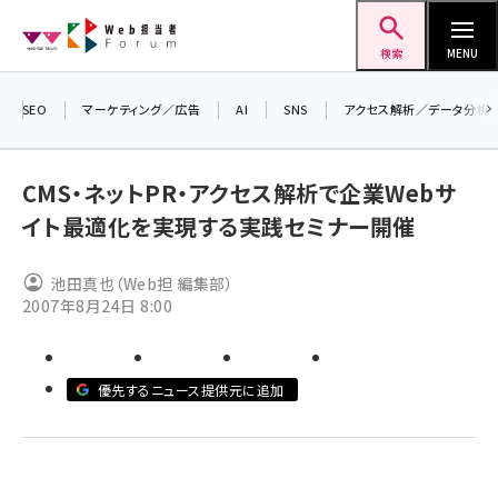
メ
Web担当者Forum
イ
検索
MENU
ン
コ
SEO
マーケティング／広告
AI
SNS
アクセス解析／データ分析
＼ 
ン
生成
テ
るセミ
CMS・ネットPR・アクセス解析で企業Webサ
ン
202
イト最適化を実現する実践セミナー開催
ツ
seo (3532)
▼申
に
池田真也（Web担 編集部）
ai (2814)
移
2007年8月24日 8:00
動
youtube (2441)
note (2317)
優先するニュース提供元に追加
セミナー (2310)
z世代 (1623)
meo (1277)