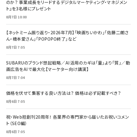
のか？ 事業成長をリードするデジタルマーケティング・マネジメン
ト』を3名様にプレゼント
8月7日 10:00
【ネットミーム振り返り・2026年7月】「映画ちいかわ」「佐藤二朗さ
ん・橋本愛さん」「POPOPO終了」など
8月7日 7:05
SUBARUのブランド想起戦略／AI活用のカギは「量」より「質」／動
画広告をAIで最大化【マーケター向け講演】
8月7日 7:04
価格を伏せて集客する良い方法は？ 価格は必ず記載すべき？
8月6日 7:05
祝・Web担創刊20周年！ 各業界の専門家から届いたお祝いコメン
ト（SEO編）
8月6日 7:05