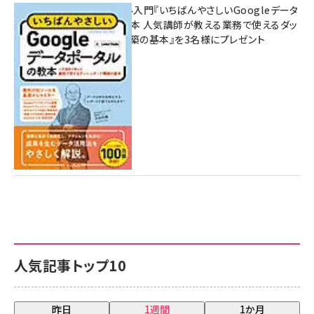
無料BIツール入門『いちばんやさしいGoogleデータ
ポータルの教本 人気講師が教える業務で使えるダッ
シュボード構築の基本』を3名様にプレゼント
7月31日 10:00
人気記事トップ10
昨日
1週間
1か月