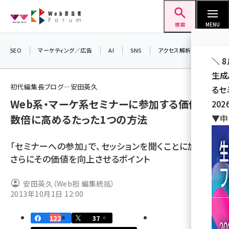
メ
Web担当者Forum
イ
検索
MENU
ン
コ
SEO
マーケティング／広告
AI
SNS
アクセス解析／データ分析
＼ 
ン
生成
テ
初代編集長ブログ―安田英久
るセ
ン
Web系・マーケ系セミナーに参加する価値を
202
ツ
seo (3524)
数倍に高めるたった1つの方法
▼申
に
ai (2804)
移
「セミナーへの参加」で、セッションを聞くことに加えて
動
youtube (2431)
さらにその価値を向上させるポイント
note (2312)
安田英久（Web担 編集統括）
セミナー (2306)
2013年10月1日 12:00
z世代 (1622)
122
37
meo (1275)