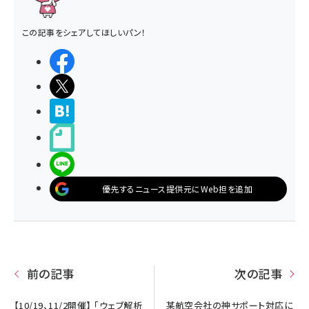
この記事をシェアしてほしいパン！
シェアする
ポストする
>ブクマする
noteで書く
LINEで送る
優先するニュース提供元にWeb担を追加
前の記事
次の記事
【10/19、11/2開催】 「ウェブ解析
某航空会社の神サポート対応に