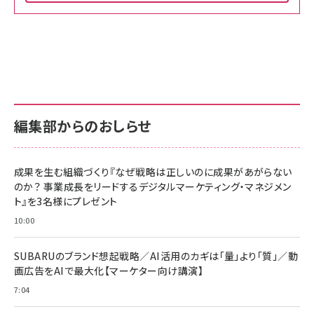
Amazon ビジネス・経済関連書籍 の売れ筋ランキン
Amazon 家電＆カメラ の売れ筋ランキング
Amazon パソコン・周辺機器 の売れ筋ランキング
グ
更新日時：2026/06/26 19:00
更新日時：2026/06/26 19:00
更新日時：2026/06/26 19:00
anan(アンアン)2026/07/01号 No.2501[魅せる
KIOXIA(キオクシア) 旧東芝メモリ microSD
KIOXIA(キオクシア) 旧東芝メモリ microSD
カラダ2026／宮舘涼太]
128GB UHS-I Class10 (最大読出速度
128GB UHS-I Class10 (最大読出速度
100MB/s) Nintendo Switch動作確認済 国内
100MB/s) Nintendo Switch動作確認済 国内
￥880
サポート正規品 メーカー保証5年 KLMEA128G
サポート正規品 メーカー保証5年 KLMEA128G
￥2,680
￥2,680
編集部からのおしらせ
anan(アンアン)2026/06/24号 No.2500増刊
スペシャルエディション[王道エンタメの矜持／
NIMASO ガラスフィルム iPhone 17 用 保護フィ
Amazon eギフトカード - Amazonロゴ - クラ
BTS]
ルム 強化ガラス 耐衝撃 高透過率 指紋防止 貼りや
シック
すい ガイド枠付き いPhone17 (6.3インチ) 対応
成果を生む組織づくり『なぜ戦略は正しいのに成果があがらない
￥1,100
￥5,000
2枚セット DSP25F1698
のか？ 事業成長をリードするデジタルマーケティング・マネジメン
￥1,599
ト』を3名様にプレゼント
anan(アンアン)2026/07/08号 No.2502[2026
Anker PowerLine III Flow USB-C & USB-C
年後半、あなたの恋と運命／山田涼介]
【New】Amazon Fire TV Stick HD | 手軽にスト
ケーブル Anker絡まないケーブル 240W 結束バン
10:00
リーミングをはじめよう | ストリーミングメディアプ
ド付き USB PD対応 シリコン素材採用 iPhone
￥880
レイヤー
17 / 16 / 15 / Galaxy iPad Pro MacBook
￥1,890
Pro/Air 各種対応 (1.8m ミッドナイトブラック)
SUBARUのブランド想起戦略／AI活用のカギは「量」より「質」／動
￥6,980
画広告をAIで最大化【マーケター向け講演】
ママ投資家が育休中に１億貯めた株式投資
アサヒ飲料 モンスター エナジー 355ml×24本
￥1,870
7:04
Anker Soundcore P31i (Bluetooth 6.1) 【完
￥4,192
全ワイヤレスイヤホン/アクティブノイズキャンセリ