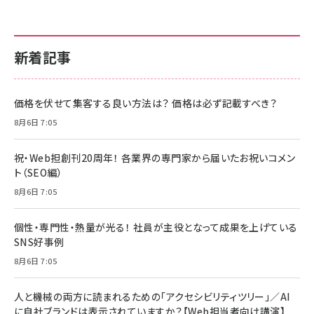
新着記事
価格を伏せて集客する良い方法は？ 価格は必ず記載すべき？
8月6日 7:05
祝・Web担創刊20周年！ 各業界の専門家から届いたお祝いコメン
ト（SEO編）
8月6日 7:05
個性・専門性・熱量が光る！ 社員が主役となって成果を上げている
SNS好事例
8月6日 7:05
人と機械の両方に読まれるための「アクセシビリティツリー」／AI
に自社ブランドは表示されていますか？【Web担当者向け講演】