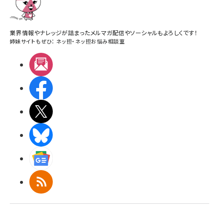
業界情報やナレッジが詰まったメルマガ配信やソーシャルもよろしくです！
姉妹サイトもぜひ：
ネッ担
・
ネッ担お悩み相談室
メルマガ
Facebook
X(エックス)
BlueSky
Googleニュース
RSS