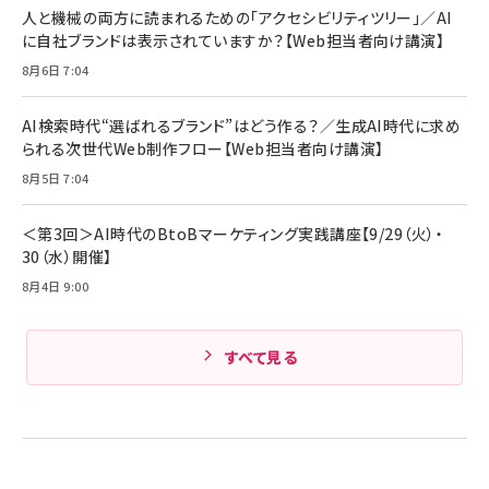
ング/マルチポイント接続 / 最大50時間再生 / PSE
人と機械の両方に読まれるための「アクセシビリティツリー」／AI
組織の成果を最大化する ルールのデザイン
技術基準適合】ブラック
￥5,990
サッポロ 生ビール 黒ラベル 350ml 缶 24本 ビー
に自社ブランドは表示されていますか？【Web担当者向け講演】
￥1,980
ル ケース買い【6/30応募〆切! 黒ラベルビヤセラー
8月6日 7:04
キャンペーン】
Anker PowerLine III Flow USB-C & USB-C
ケーブル Anker絡まないケーブル 240W 結束バン
￥4,857
ド付き USB PD対応 シリコン素材採用 iPhone
AI検索時代“選ばれるブランド”はどう作る？／生成AI時代に求め
Amazonランキングをもっと見る
17 / 16 / 15 / Galaxy iPad Pro MacBook
￥1,890
られる次世代Web制作フロー【Web担当者向け講演】
Pro/Air 各種対応 (1.8m ミッドナイトブラック)
Amazonランキングをもっと見る
8月5日 7:04
Amazonランキングをもっと見る
＜第3回＞AI時代のBtoBマーケティング実践講座【9/29（火）・
30（水）開催】
8月4日 9:00
すべて見る