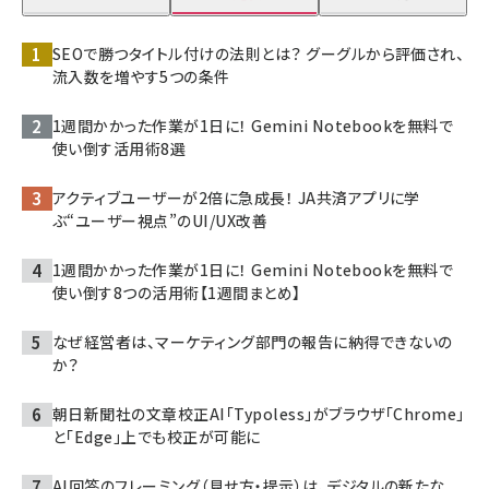
SEOで勝つタイトル付けの法則とは？ グーグルから評価され、
流入数を増やす5つの条件
1週間かかった作業が1日に！ Gemini Notebookを無料で
使い倒す活用術8選
アクティブユーザーが2倍に急成長！ JA共済アプリに学
ぶ“ユーザー視点”のUI/UX改善
1週間かかった作業が1日に！ Gemini Notebookを無料で
使い倒す8つの活用術【1週間まとめ】
なぜ経営者は、マーケティング部門の報告に納得できないの
か？
朝日新聞社の文章校正AI「Typoless」がブラウザ「Chrome」
と「Edge」上でも校正が可能に
AI回答のフレーミング（見せ方・提示）は、デジタルの新たな