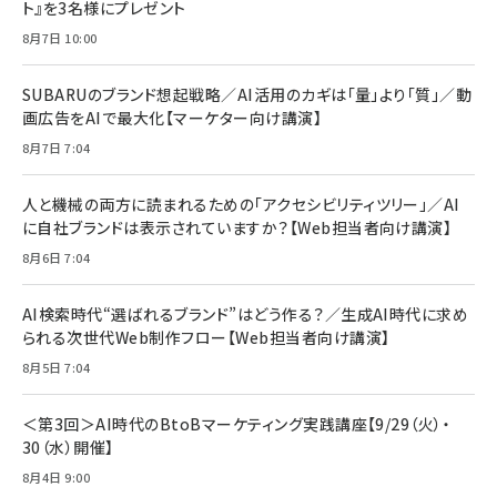
ト』を3名様にプレゼント
anan(アンアン)2026/07/08号 No.2502[2026
Anker PowerLine III Flow USB-C & USB-C
年後半、あなたの恋と運命／山田涼介]
【New】Amazon Fire TV Stick HD | 手軽にスト
ケーブル Anker絡まないケーブル 240W 結束バン
8月7日 10:00
リーミングをはじめよう | ストリーミングメディアプ
ド付き USB PD対応 シリコン素材採用 iPhone
￥880
レイヤー
17 / 16 / 15 / Galaxy iPad Pro MacBook
￥1,890
Pro/Air 各種対応 (1.8m ミッドナイトブラック)
SUBARUのブランド想起戦略／AI活用のカギは「量」より「質」／動
￥6,980
画広告をAIで最大化【マーケター向け講演】
ママ投資家が育休中に１億貯めた株式投資
アサヒ飲料 モンスター エナジー 355ml×24本
￥1,870
8月7日 7:04
Anker Soundcore P31i (Bluetooth 6.1) 【完
￥4,192
全ワイヤレスイヤホン/アクティブノイズキャンセリ
ング/マルチポイント接続 / 最大50時間再生 / PSE
人と機械の両方に読まれるための「アクセシビリティツリー」／AI
組織の成果を最大化する ルールのデザイン
技術基準適合】ブラック
￥5,990
サッポロ 生ビール 黒ラベル 350ml 缶 24本 ビー
に自社ブランドは表示されていますか？【Web担当者向け講演】
￥1,980
ル ケース買い【6/30応募〆切! 黒ラベルビヤセラー
8月6日 7:04
キャンペーン】
Anker PowerLine III Flow USB-C & USB-C
ケーブル Anker絡まないケーブル 240W 結束バン
￥4,857
ド付き USB PD対応 シリコン素材採用 iPhone
AI検索時代“選ばれるブランド”はどう作る？／生成AI時代に求め
Amazonランキングをもっと見る
17 / 16 / 15 / Galaxy iPad Pro MacBook
￥1,890
られる次世代Web制作フロー【Web担当者向け講演】
Pro/Air 各種対応 (1.8m ミッドナイトブラック)
Amazonランキングをもっと見る
8月5日 7:04
Amazonランキングをもっと見る
＜第3回＞AI時代のBtoBマーケティング実践講座【9/29（火）・
30（水）開催】
8月4日 9:00