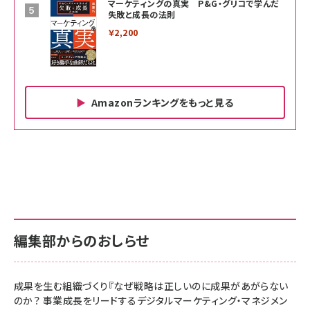
マーケティングの真実 P&G・グリコで学んだ
失敗と成長の法則
￥2,200
Amazonランキングをもっと見る
Amazon ビジネス・経済関連書籍 の売れ筋ランキン
Amazon 家電＆カメラ の売れ筋ランキング
Amazon パソコン・周辺機器 の売れ筋ランキング
グ
更新日時：2026/06/26 19:00
更新日時：2026/06/26 19:00
更新日時：2026/06/26 19:00
anan(アンアン)2026/07/01号 No.2501[魅せる
KIOXIA(キオクシア) 旧東芝メモリ microSD
KIOXIA(キオクシア) 旧東芝メモリ microSD
カラダ2026／宮舘涼太]
128GB UHS-I Class10 (最大読出速度
128GB UHS-I Class10 (最大読出速度
100MB/s) Nintendo Switch動作確認済 国内
100MB/s) Nintendo Switch動作確認済 国内
￥880
サポート正規品 メーカー保証5年 KLMEA128G
サポート正規品 メーカー保証5年 KLMEA128G
￥2,680
￥2,680
編集部からのおしらせ
anan(アンアン)2026/06/24号 No.2500増刊
スペシャルエディション[王道エンタメの矜持／
NIMASO ガラスフィルム iPhone 17 用 保護フィ
Amazon eギフトカード - Amazonロゴ - クラ
BTS]
ルム 強化ガラス 耐衝撃 高透過率 指紋防止 貼りや
シック
すい ガイド枠付き いPhone17 (6.3インチ) 対応
成果を生む組織づくり『なぜ戦略は正しいのに成果があがらない
￥1,100
￥5,000
2枚セット DSP25F1698
のか？ 事業成長をリードするデジタルマーケティング・マネジメン
￥1,599