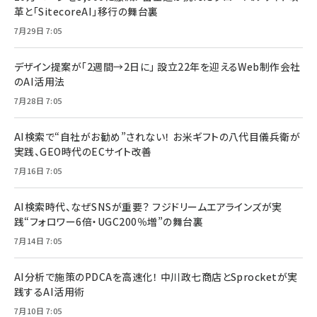
革と「SitecoreAI」移行の舞台裏
7月29日 7:05
デザイン提案が「2週間→2日に」 設立22年を迎えるWeb制作会社
のAI活用法
7月28日 7:05
AI検索で“自社がお勧め”されない！ お米ギフトの八代目儀兵衛が
実践、GEO時代のECサイト改善
7月16日 7:05
AI検索時代、なぜSNSが重要？ フジドリームエアラインズが実
践“フォロワー6倍・UGC200％増”の舞台裏
7月14日 7:05
AI分析で施策のPDCAを高速化！ 中川政七商店とSprocketが実
践するAI活用術
7月10日 7:05