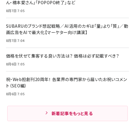
ん・橋本愛さん」「POPOPO終了」など
8月7日 7:05
SUBARUのブランド想起戦略／AI活用のカギは「量」より「質」／動
画広告をAIで最大化【マーケター向け講演】
8月7日 7:04
価格を伏せて集客する良い方法は？ 価格は必ず記載すべき？
8月6日 7:05
祝・Web担創刊20周年！ 各業界の専門家から届いたお祝いコメン
ト（SEO編）
8月6日 7:05
新着記事をもっと見る