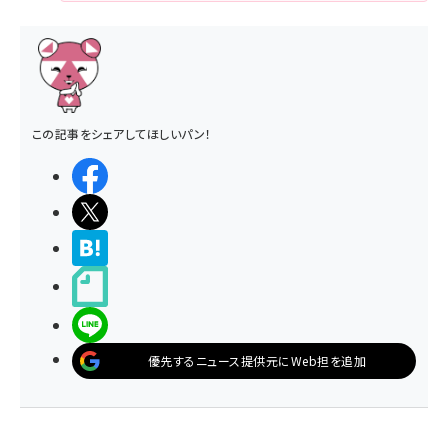
この記事をシェアしてほしいパン！
シェアする
ポストする
>ブクマする
noteで書く
LINEで送る
優先するニュース提供元にWeb担を追加