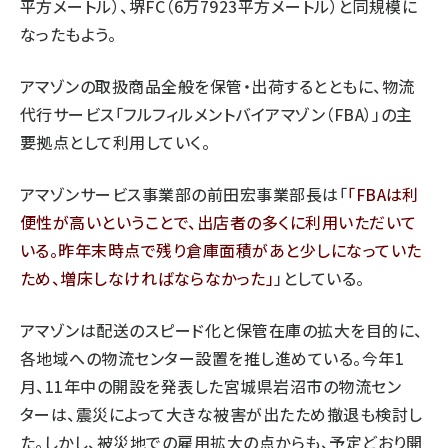
平方メートル）、堺FC（6万7923平方メートル）と同規模に
なったもよう。
アマゾンの取扱商品全般を保管・出荷するとともに、物流
代行サービス「フルフィルメントバイアマゾン（FBA）」の主
要拠点として利用していく。
アマゾンサービス事業部の前田宏事業部長は「
FBAは利
便性が高いということで、出店者の多くに利用いただいて
いる。昨年末時点で残り倉庫面積があと少しになっていた
ため、増床しなければならなかった
」としている。
アマゾンは配送のスピード化と保管在庫の拡大を目的に、
各地域への物流センター設置を推し進めている。今年1
月、11年中の開設を発表した宮城県岩沼市の物流セン
ターは、震災によって大きな被害が出たため撤退も検討し
た。しかし、被災地での雇用拡大の点からも、予定どおり開