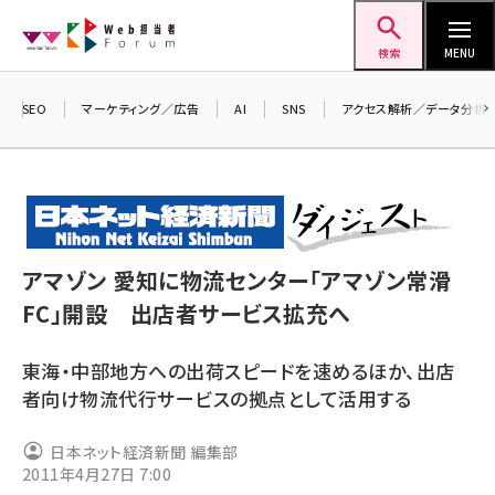
メ
Web担当者Forum
イ
検索
MENU
ン
コ
SEO
マーケティング／広告
AI
SNS
アクセス解析／データ分析
ン
＼
テ
生
ン
る
ツ
2
seo (3532)
に
▼
アマゾン 愛知に物流センター「アマゾン常滑
ai (2814)
移
FC」開設 出店者サービス拡充へ
動
youtube (2441)
東海・中部地方への出荷スピードを速めるほか、出店
note (2317)
者向け物流代行サービスの拠点として活用する
セミナー (2310)
日本ネット経済新聞 編集部
z世代 (1623)
2011年4月27日 7:00
meo (1277)