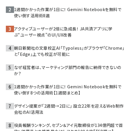
1週間かかった作業が1日に！ Gemini Notebookを無料で
使い倒す活用術8選
アクティブユーザーが2倍に急成長！ JA共済アプリに学
ぶ“ユーザー視点”のUI/UX改善
朝日新聞社の文章校正AI「Typoless」がブラウザ「Chrome」
と「Edge」上でも校正が可能に
なぜ経営者は、マーケティング部門の報告に納得できないの
か？
1週間かかった作業が1日に！ Gemini Notebookを無料で
使い倒す8つの活用術【1週間まとめ】
デザイン提案が「2週間→2日に」 設立22年を迎えるWeb制作
会社のAI活用法
役員報酬ランキング、セブン＆アイ元取締役が134億円超で首