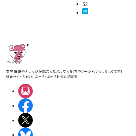
52
業界情報やナレッジが詰まったメルマガ配信やソーシャルもよろしくです！
姉妹サイトもぜひ：
ネッ担
・
ネッ担お悩み相談室
メルマガ
Facebook
X(エックス)
BlueSky