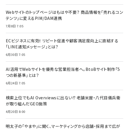
Webサイトのトップページはもはや不要？ 商品情報を「売れるコン
テンツ」に変えるPIM/DAM連携
7月8日 7:05
ECビジネスに有効！ リピート促進や顧客満足度向上に直結する
「LINE通知メッセージ」とは？
6月30日 7:05
AI活用でWebサイトを優秀な営業担当者へ。BtoBサイト制作「5
つの新基準」とは？
6月24日 7:05
検索上位でもAI Overviewsに出ない!? 老舗米屋・八代目儀兵衛
が取り組んだGEO施策
4月20日 8:00
明太子の「やまや」に聞く、マーケティングから店舗・採用まで広が