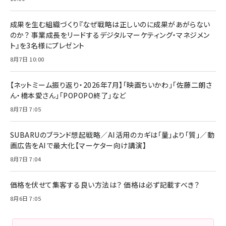
成果を生む組織づくり『なぜ戦略は正しいのに成果があがらない
のか？ 事業成長をリードするデジタルマーケティング・マネジメン
ト』を3名様にプレゼント
8月7日 10:00
【ネットミーム振り返り・2026年7月】「映画ちいかわ」「佐藤二朗さ
ん・橋本愛さん」「POPOPO終了」など
8月7日 7:05
SUBARUのブランド想起戦略／AI活用のカギは「量」より「質」／動
画広告をAIで最大化【マーケター向け講演】
8月7日 7:04
価格を伏せて集客する良い方法は？ 価格は必ず記載すべき？
8月6日 7:05