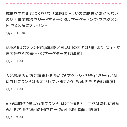
スペシャルエディション[王道エンタメの矜持／
NIMASO ガラスフィルム iPhone 17 用 保護フィ
Amazon eギフトカード - Amazonロゴ - クラ
BTS]
ルム 強化ガラス 耐衝撃 高透過率 指紋防止 貼りや
シック
すい ガイド枠付き いPhone17 (6.3インチ) 対応
成果を生む組織づくり『なぜ戦略は正しいのに成果があがらない
￥1,100
￥5,000
2枚セット DSP25F1698
のか？ 事業成長をリードするデジタルマーケティング・マネジメン
￥1,599
ト』を3名様にプレゼント
anan(アンアン)2026/07/08号 No.2502[2026
Anker PowerLine III Flow USB-C & USB-C
年後半、あなたの恋と運命／山田涼介]
【New】Amazon Fire TV Stick HD | 手軽にスト
ケーブル Anker絡まないケーブル 240W 結束バン
8月7日 10:00
リーミングをはじめよう | ストリーミングメディアプ
ド付き USB PD対応 シリコン素材採用 iPhone
￥880
レイヤー
17 / 16 / 15 / Galaxy iPad Pro MacBook
￥1,890
Pro/Air 各種対応 (1.8m ミッドナイトブラック)
SUBARUのブランド想起戦略／AI活用のカギは「量」より「質」／動
￥6,980
画広告をAIで最大化【マーケター向け講演】
ママ投資家が育休中に１億貯めた株式投資
アサヒ飲料 モンスター エナジー 355ml×24本
￥1,870
8月7日 7:04
Anker Soundcore P31i (Bluetooth 6.1) 【完
￥4,192
全ワイヤレスイヤホン/アクティブノイズキャンセリ
ング/マルチポイント接続 / 最大50時間再生 / PSE
人と機械の両方に読まれるための「アクセシビリティツリー」／AI
組織の成果を最大化する ルールのデザイン
技術基準適合】ブラック
￥5,990
サッポロ 生ビール 黒ラベル 350ml 缶 24本 ビー
に自社ブランドは表示されていますか？【Web担当者向け講演】
￥1,980
ル ケース買い【6/30応募〆切! 黒ラベルビヤセラー
8月6日 7:04
キャンペーン】
Anker PowerLine III Flow USB-C & USB-C
ケーブル Anker絡まないケーブル 240W 結束バン
￥4,857
ド付き USB PD対応 シリコン素材採用 iPhone
AI検索時代“選ばれるブランド”はどう作る？／生成AI時代に求め
Amazonランキングをもっと見る
17 / 16 / 15 / Galaxy iPad Pro MacBook
￥1,890
られる次世代Web制作フロー【Web担当者向け講演】
Pro/Air 各種対応 (1.8m ミッドナイトブラック)
Amazonランキングをもっと見る
8月5日 7:04