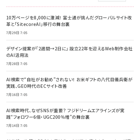
10万ページを8,000に激減！ 富士通が挑んだグローバルサイト改
革と「SitecoreAI」移行の舞台裏
7月29日 7:05
デザイン提案が「2週間→2日に」 設立22年を迎えるWeb制作会社
のAI活用法
7月28日 7:05
AI検索で“自社がお勧め”されない！ お米ギフトの八代目儀兵衛が
実践、GEO時代のECサイト改善
7月16日 7:05
AI検索時代、なぜSNSが重要？ フジドリームエアラインズが実
践“フォロワー6倍・UGC200％増”の舞台裏
7月14日 7:05