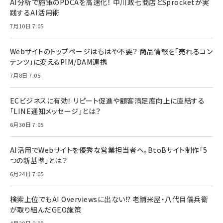
AI分析で施策のPDCAを高速化！ 中川政七商店とSprocketが実
践するAI活用術
7月10日 7:05
Webサイトのトップページはもはや不要？ 商品情報を「売れるコン
テンツ」に変えるPIM/DAM連携
7月8日 7:05
ECビジネスに有効！ リピート促進や顧客満足度向上に直結する
「LINE通知メッセージ」とは？
6月30日 7:05
AI活用でWebサイトを優秀な営業担当者へ。BtoBサイト制作「5
つの新基準」とは？
6月24日 7:05
検索上位でもAI Overviewsに出ない!? 老舗米屋・八代目儀兵衛
が取り組んだGEO施策