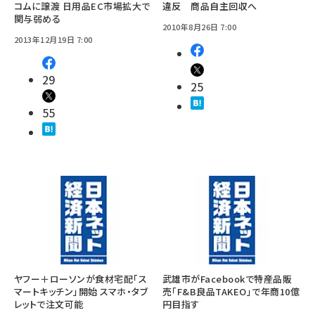
コムに譲渡 日用品EC市場拡大で
違反 商品自主回収へ
関与弱める
2010年8月26日 7:00
2013年12月19日 7:00
29
25
55
ヤフー＋ローソンが食材宅配「ス
武雄市がFacebookで特産品販
マートキッチン」開始 スマホ・タブ
売「F&B良品TAKEO」で年商10億
レットで注文可能
円目指す