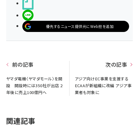
noteで書く
LINEで送る
優先するニュース提供元にWeb担を追加
前の記事
次の記事
ヤマダ電機〈ヤマダモール〉を開
アジア向けEC事業を支援する
設 開設時には350社が出店 2
ECAAが新組織に改編 アジア事
年後に売上100億円へ
業者も対象に
関連記事