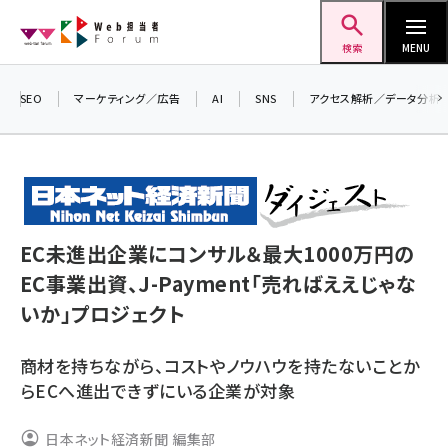
メ
Web担当者Forum
イ
検索
MENU
ン
コ
SEO
マーケティング／広告
AI
SNS
アクセス解析／データ分析
ン
＼
テ
生
ン
る
ツ
20
seo (3541)
に
▼
EC未進出企業にコンサル＆最大1000万円の
ai (2827)
移
EC事業出資、J-Payment「売ればええじゃな
動
youtube (2449)
いか」プロジェクト
note (2323)
商材を持ちながら、コストやノウハウを持たないことか
セミナー (2318)
らECへ進出できずにいる企業が対象
z世代 (1632)
日本ネット経済新聞 編集部
meo (1282)