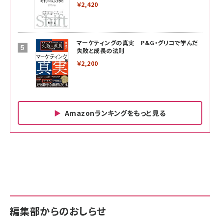
￥2,420
マーケティングの真実 P&G・グリコで学んだ
失敗と成長の法則
￥2,200
Amazonランキングをもっと見る
Amazon ビジネス・経済関連書籍 の売れ筋ランキン
Amazon 家電＆カメラ の売れ筋ランキング
Amazon パソコン・周辺機器 の売れ筋ランキング
グ
更新日時：2026/06/26 19:00
更新日時：2026/06/26 19:00
更新日時：2026/06/26 19:00
anan(アンアン)2026/07/01号 No.2501[魅せる
KIOXIA(キオクシア) 旧東芝メモリ microSD
KIOXIA(キオクシア) 旧東芝メモリ microSD
カラダ2026／宮舘涼太]
128GB UHS-I Class10 (最大読出速度
128GB UHS-I Class10 (最大読出速度
100MB/s) Nintendo Switch動作確認済 国内
100MB/s) Nintendo Switch動作確認済 国内
￥880
サポート正規品 メーカー保証5年 KLMEA128G
サポート正規品 メーカー保証5年 KLMEA128G
￥2,680
￥2,680
編集部からのおしらせ
anan(アンアン)2026/06/24号 No.2500増刊