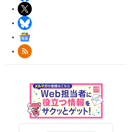
X(エックス)
BlueSky
Googleニュース
RSS