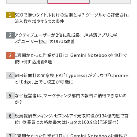
SEOで勝つタイトル付けの法則とは？ グーグルから評価され、
流入数を増やす5つの条件
アクティブユーザーが2倍に急成長！ JA共済アプリに学
ぶ“ユーザー視点”のUI/UX改善
1週間かかった作業が1日に！ Gemini Notebookを無料で
使い倒す活用術8選
朝日新聞社の文章校正AI「Typoless」がブラウザ「Chrome」
と「Edge」上でも校正が可能に
なぜ経営者は、マーケティング部門の報告に納得できないの
か？
役員報酬ランキング、セブン＆アイ元取締役が134億円超で首
位！ 従業員との格差最大はトヨタの100.9倍【TSR調べ】
1週間かかった作業が1日に！ Gemini Notebookを無料で