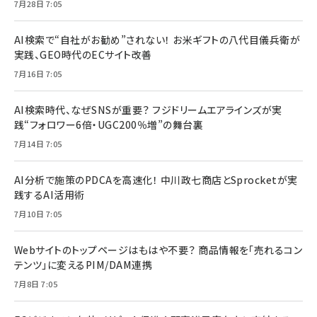
7月28日 7:05
AI検索で“自社がお勧め”されない！ お米ギフトの八代目儀兵衛が
実践、GEO時代のECサイト改善
7月16日 7:05
AI検索時代、なぜSNSが重要？ フジドリームエアラインズが実
践“フォロワー6倍・UGC200％増”の舞台裏
7月14日 7:05
AI分析で施策のPDCAを高速化！ 中川政七商店とSprocketが実
践するAI活用術
7月10日 7:05
Webサイトのトップページはもはや不要？ 商品情報を「売れるコン
テンツ」に変えるPIM/DAM連携
7月8日 7:05