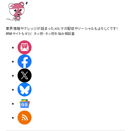
業界情報やナレッジが詰まったメルマガ配信やソーシャルもよろしくです！
姉妹サイトもぜひ：
ネッ担
・
ネッ担お悩み相談室
メルマガ
Facebook
X(エックス)
BlueSky
Googleニュース
RSS