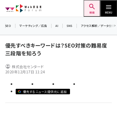
メ
Web担当者Forum
イ
検索
MENU
ン
コ
SEO
マーケティング／広告
AI
SNS
アクセス解析／データ分析
＼ 
ン
生成
テ
るセミ
優先すべきキーワードは？SEO対策の難易度
ン
202
三段階を知ろう
ツ
seo (3528)
▼申
に
株式会社センタード
ai (2811)
移
2020年12月17日 11:24
動
youtube (2439)
note (2315)
優先するニュース提供元に追加
セミナー (2308)
z世代 (1623)
meo (1277)