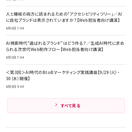
Anker Soundcore P31i (Bluetooth 6.1) 【完
￥4,192
全ワイヤレスイヤホン/アクティブノイズキャンセリ
ング/マルチポイント接続 / 最大50時間再生 / PSE
人と機械の両方に読まれるための「アクセシビリティツリー」／AI
組織の成果を最大化する ルールのデザイン
技術基準適合】ブラック
￥5,990
サッポロ 生ビール 黒ラベル 350ml 缶 24本 ビー
に自社ブランドは表示されていますか？【Web担当者向け講演】
￥1,980
ル ケース買い【6/30応募〆切! 黒ラベルビヤセラー
8月6日 7:04
キャンペーン】
Anker PowerLine III Flow USB-C & USB-C
ケーブル Anker絡まないケーブル 240W 結束バン
￥4,857
ド付き USB PD対応 シリコン素材採用 iPhone
AI検索時代“選ばれるブランド”はどう作る？／生成AI時代に求め
Amazonランキングをもっと見る
17 / 16 / 15 / Galaxy iPad Pro MacBook
￥1,890
られる次世代Web制作フロー【Web担当者向け講演】
Pro/Air 各種対応 (1.8m ミッドナイトブラック)
Amazonランキングをもっと見る
8月5日 7:04
Amazonランキングをもっと見る
＜第3回＞AI時代のBtoBマーケティング実践講座【9/29（火）・
30（水）開催】
8月4日 9:00
すべて見る