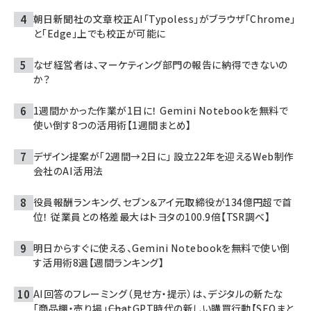
朝日新聞社の文章校正AI「Typoless」がブラウザ「Chrome」
と「Edge」上でも校正が可能に
なぜ経営者は、マーケティング部門の報告に納得できないの
か？
1週間かかった作業が1日に！ Gemini Notebookを無料で
使い倒す8つの活用術【1週間まとめ】
デザイン提案が「2週間→2日に」 設立22年を迎えるWeb制作
会社のAI活用法
役員報酬ランキング、セブン＆アイ元取締役が134億円超で首
位！ 従業員との格差最大はトヨタの100.9倍【TSR調べ】
明日からすぐに使える、Gemini Notebookを無料で使い倒
す活用術8選【週間ランキング】
AI回答のフレーミング（見せ方・提示）は、デジタルの新たな
「商品棚・売り場」――ChatGPT時代の新しい購買行動【SEOまと