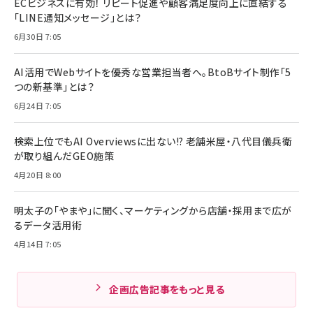
ECビジネスに有効！ リピート促進や顧客満足度向上に直結する
「LINE通知メッセージ」とは？
6月30日 7:05
AI活用でWebサイトを優秀な営業担当者へ。BtoBサイト制作「5
つの新基準」とは？
6月24日 7:05
検索上位でもAI Overviewsに出ない!? 老舗米屋・八代目儀兵衛
が取り組んだGEO施策
4月20日 8:00
明太子の「やまや」に聞く、マーケティングから店舗・採用まで広が
るデータ活用術
4月14日 7:05
企画広告記事をもっと見る