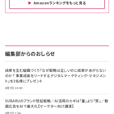
Amazonランキングをもっと見る
Amazon ビジネス・経済関連書籍 の売れ筋ランキン
Amazon 家電＆カメラ の売れ筋ランキング
Amazon パソコン・周辺機器 の売れ筋ランキング
グ
更新日時：2026/06/26 19:00
更新日時：2026/06/26 19:00
更新日時：2026/06/26 19:00
anan(アンアン)2026/07/01号 No.2501[魅せる
KIOXIA(キオクシア) 旧東芝メモリ microSD
KIOXIA(キオクシア) 旧東芝メモリ microSD
カラダ2026／宮舘涼太]
128GB UHS-I Class10 (最大読出速度
128GB UHS-I Class10 (最大読出速度
100MB/s) Nintendo Switch動作確認済 国内
100MB/s) Nintendo Switch動作確認済 国内
￥880
サポート正規品 メーカー保証5年 KLMEA128G
サポート正規品 メーカー保証5年 KLMEA128G
￥2,680
￥2,680
編集部からのおしらせ
anan(アンアン)2026/06/24号 No.2500増刊
スペシャルエディション[王道エンタメの矜持／
NIMASO ガラスフィルム iPhone 17 用 保護フィ
Amazon eギフトカード - Amazonロゴ - クラ
BTS]
ルム 強化ガラス 耐衝撃 高透過率 指紋防止 貼りや
シック
すい ガイド枠付き いPhone17 (6.3インチ) 対応
成果を生む組織づくり『なぜ戦略は正しいのに成果があがらない
￥1,100
￥5,000
2枚セット DSP25F1698
のか？ 事業成長をリードするデジタルマーケティング・マネジメン
￥1,599
ト』を3名様にプレゼント
anan(アンアン)2026/07/08号 No.2502[2026
Anker PowerLine III Flow USB-C & USB-C
年後半、あなたの恋と運命／山田涼介]
【New】Amazon Fire TV Stick HD | 手軽にスト
ケーブル Anker絡まないケーブル 240W 結束バン
8月7日 10:00
リーミングをはじめよう | ストリーミングメディアプ
ド付き USB PD対応 シリコン素材採用 iPhone
￥880
レイヤー
17 / 16 / 15 / Galaxy iPad Pro MacBook
￥1,890
Pro/Air 各種対応 (1.8m ミッドナイトブラック)
SUBARUのブランド想起戦略／AI活用のカギは「量」より「質」／動
￥6,980
画広告をAIで最大化【マーケター向け講演】
ママ投資家が育休中に１億貯めた株式投資
アサヒ飲料 モンスター エナジー 355ml×24本
￥1,870
8月7日 7:04