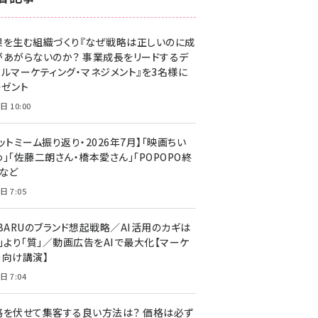
z世代 (1623)
果を生む組織づくり『なぜ戦略は正しいのに成
meo (1277)
があがらないのか？ 事業成長をリードするデ
llmo (1166)
タルマーケティング・マネジメント』を3名様に
レゼント
日 10:00
ットミーム振り返り・2026年7月】「映画ちい
」「佐藤二朗さん・橋本愛さん」「POPOPO終
」など
日 7:05
UBARUのブランド想起戦略／AI活用のカギは
量」より「質」／動画広告をAIで最大化【マーケ
ー向け講演】
日 7:04
格を伏せて集客する良い方法は？ 価格は必ず