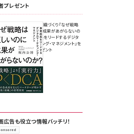
者プレゼント
成果を生む組織づくり『なぜ戦略
は正しいのに成果があがらないの
か？ 事業成長をリードするデジタ
ルマーケティング・マネジメント』を
3名様にプレゼント
8月7日 10:00
画広告も役立つ情報バッチリ！
ponsored