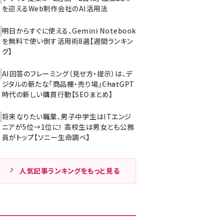
を迎えるWeb制作会社のAI活用法
明日からすぐに使える、Gemini Notebook
を無料で使い倒す活用術8選【週間ランキン
グ】
AI回答のフレーミング（見せ方・提示）は、デ
ジタルの新たな「商品棚・売り場」――ChatGPT
時代の新しい購買行動【SEOまとめ】
将来なりたい職業、男子中学生はITエンジ
ニアが5位→1位に！ 高校生は男女とも公務
員がトップ【ソニー生命調べ】
人気記事ランキングをもっと見る