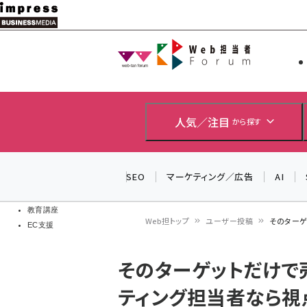
メ
イ
Web担当者
Web担当者
ン
EC担当者
コ
製品導入
ン
企業IT
ソフト開発
テ
人気／注目
から探す
IoT・AI
ン
DCクラウド
研究・調査
ツ
SEO
マーケティング／広告
AI
エネルギー
に
ドローン
移
教育講座
Web担トップ
ユーザー投稿
そのターゲ
EC支援
動
パ
そのターゲットだけで
ン
ティング担当者なら視
く