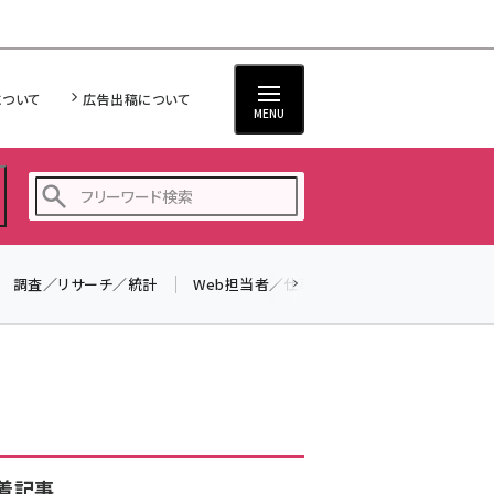
について
広告出稿について
MENU
調査／リサーチ／統計
Web担当者／仕事
法律／標準規格
seo (3528)
ai (2811)
youtube (2439)
note (2315)
セミナー (2308)
着記事