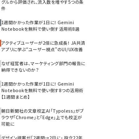
グルから評価され、流入数を増やす5つの条
件
1週間かかった作業が1日に！ Gemini
Notebookを無料で使い倒す活用術8選
アクティブユーザーが2倍に急成長！ JA共済
アプリに学ぶ“ユーザー視点”のUI/UX改善
なぜ経営者は、マーケティング部門の報告に
納得できないのか？
1週間かかった作業が1日に！ Gemini
Notebookを無料で使い倒す8つの活用術
【1週間まとめ】
朝日新聞社の文章校正AI「Typoless」がブ
ラウザ「Chrome」と「Edge」上でも校正が
可能に
デザイン提案が「2週間→2日に」 設立22年