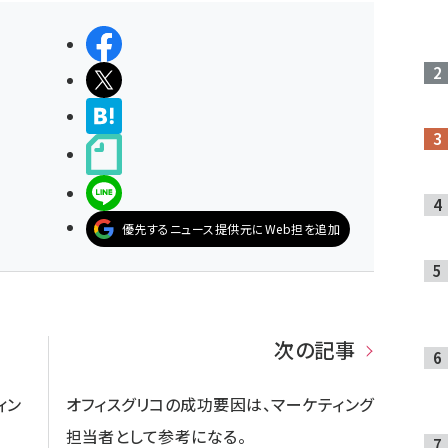
シェアする
ポストする
>ブクマする
noteで書く
LINEで送る
優先するニュース提供元にWeb担を追加
次の記事
ィン
オフィスグリコの成功要因は、マーケティング
担当者として参考になる。