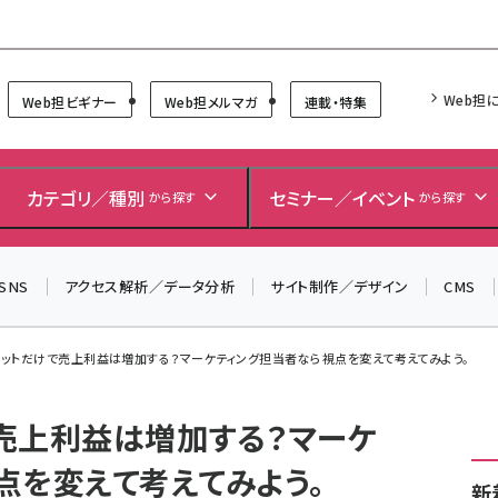
Forum
Web担
Web担ビギナー
Web担メルマガ
連載・特集
＼ 8月27日開催、申し込み受付中！ ／
生成AIをマーケティング等に活用するための考え方を学べ
カテゴリ／種別
セミナー／イベント
るセミナーイベント「生成AI × マーケティング フォーラム
から探す
から探す
2026」開催！
▼申し込みはこちらから▼
SNS
アクセス解析／データ分析
サイト制作／デザイン
CMS
ットだけで売上利益は増加する？マーケティング担当者なら視点を変えて考えてみよう。
売上利益は増加する？マーケ
点を変えて考えてみよう。
新