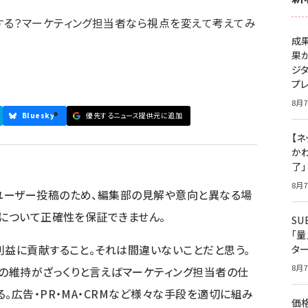
する？マーケティング担当者なら視点を変えて考えてみ
成
果
ジ
プ
8月7
Bluesky
優先するニュース提供元に追加
【ネ
かわ
了
8月7
ユーザー投稿のため、編集部の見解や意向と異なる場
容について正確性を保証できません。
S
「
利益に貢献すること。それは間違いないことだと思う。
タ
8月7
の維持がざっくりと言えばマーケティング担当者の仕
。広告・PR・MA・CRMなど様々な手段を適切に組み
価