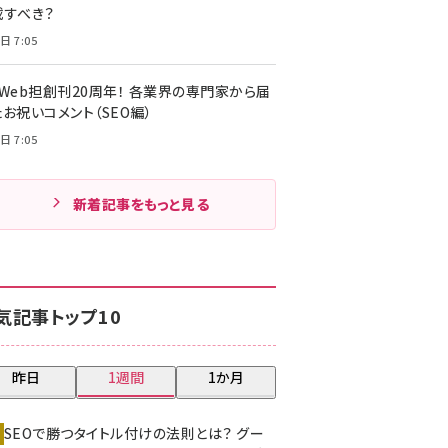
載すべき？
日 7:05
・Web担創刊20周年！ 各業界の専門家から届
お祝いコメント（SEO編）
日 7:05
新着記事をもっと見る
気記事トップ10
昨日
1週間
1か月
SEOで勝つタイトル付けの法則とは？ グー