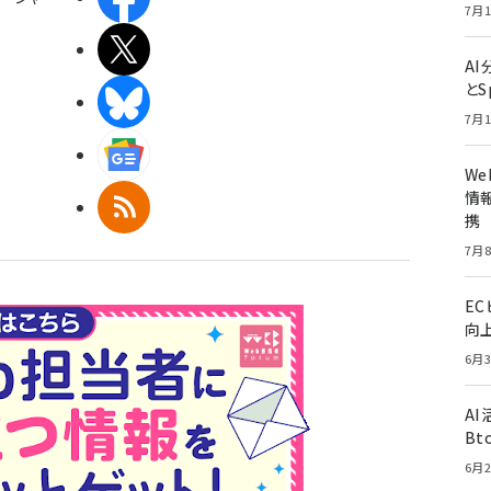
7月1
X(エックス)
A
とS
BlueSky
7月1
Googleニュース
W
情報
RSS
携
7月8
E
向
6月3
A
Bt
6月2