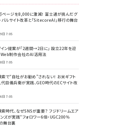
万ページを8,000に激減！ 富士通が挑んだグ
バルサイト改革と「SitecoreAI」移行の舞台
9日 7:05
ザイン提案が「2週間→2日に」 設立22年を迎
るWeb制作会社のAI活用法
8日 7:05
I検索で“自社がお勧め”されない！ お米ギフト
八代目儀兵衛が実践、GEO時代のECサイト改
6日 7:05
検索時代、なぜSNSが重要？ フジドリームエア
ンズが実践“フォロワー6倍・UGC200％
”の舞台裏