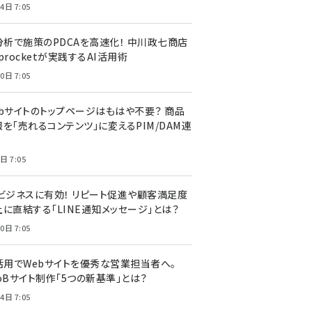
4日 7:05
I分析で施策のPDCAを高速化！ 中川政七商店
procketが実践するAI活用術
0日 7:05
ebサイトのトップページはもはや不要？ 商品
を「売れるコンテンツ」に変えるPIM/DAM連
日 7:05
Cビジネスに有効！ リピート促進や顧客満足度
上に直結する「LINE通知メッセージ」とは？
0日 7:05
I活用でWebサイトを優秀な営業担当者へ。
oBサイト制作「5つの新基準」とは？
4日 7:05