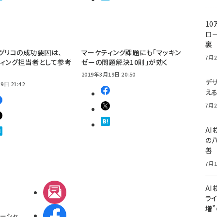
10
ロー
裏
グリコの成功要因は、
マーケティング課題にも「マッキン
7月2
ィング担当者として参考
ゼーの問題解決10則」が効く
2019年3月19日 20:50
デ
9日 21:42
え
7月2
A
の
善
7月1
AI
メルマガ
ライ
増
Facebook
ーシャ