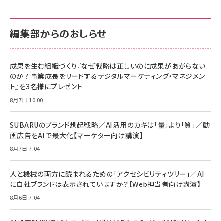
カラダ2026／宮舘涼太]
128GB UHS-I Class10 (最大読出速度
128GB UHS-I Class10 (最大読出速度
100MB/s) Nintendo Switch動作確認済 国内
100MB/s) Nintendo Switch動作確認済 国内
￥880
サポート正規品 メーカー保証5年 KLMEA128G
サポート正規品 メーカー保証5年 KLMEA128G
￥2,680
￥2,680
編集部からのおしらせ
anan(アンアン)2026/06/24号 No.2500増刊
スペシャルエディション[王道エンタメの矜持／
NIMASO ガラスフィルム iPhone 17 用 保護フィ
Amazon eギフトカード - Amazonロゴ - クラ
BTS]
ルム 強化ガラス 耐衝撃 高透過率 指紋防止 貼りや
シック
すい ガイド枠付き いPhone17 (6.3インチ) 対応
成果を生む組織づくり『なぜ戦略は正しいのに成果があがらない
￥1,100
￥5,000
2枚セット DSP25F1698
のか？ 事業成長をリードするデジタルマーケティング・マネジメン
￥1,599
ト』を3名様にプレゼント
anan(アンアン)2026/07/08号 No.2502[2026
Anker PowerLine III Flow USB-C & USB-C
年後半、あなたの恋と運命／山田涼介]
【New】Amazon Fire TV Stick HD | 手軽にスト
ケーブル Anker絡まないケーブル 240W 結束バン
8月7日 10:00
リーミングをはじめよう | ストリーミングメディアプ
ド付き USB PD対応 シリコン素材採用 iPhone
￥880
レイヤー
17 / 16 / 15 / Galaxy iPad Pro MacBook
￥1,890
Pro/Air 各種対応 (1.8m ミッドナイトブラック)
SUBARUのブランド想起戦略／AI活用のカギは「量」より「質」／動
￥6,980
画広告をAIで最大化【マーケター向け講演】
ママ投資家が育休中に１億貯めた株式投資
アサヒ飲料 モンスター エナジー 355ml×24本
￥1,870
8月7日 7:04
Anker Soundcore P31i (Bluetooth 6.1) 【完
￥4,192
全ワイヤレスイヤホン/アクティブノイズキャンセリ
ング/マルチポイント接続 / 最大50時間再生 / PSE
人と機械の両方に読まれるための「アクセシビリティツリー」／AI
組織の成果を最大化する ルールのデザイン
技術基準適合】ブラック
￥5,990
サッポロ 生ビール 黒ラベル 350ml 缶 24本 ビー
に自社ブランドは表示されていますか？【Web担当者向け講演】
￥1,980
ル ケース買い【6/30応募〆切! 黒ラベルビヤセラー
8月6日 7:04
キャンペーン】
Anker PowerLine III Flow USB-C & USB-C
ケーブル Anker絡まないケーブル 240W 結束バン
￥4,857
ド付き USB PD対応 シリコン素材採用 iPhone