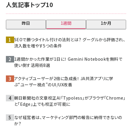
人気記事トップ10
昨日
1週間
1か月
SEOで勝つタイトル付けの法則とは？ グーグルから評価され、
流入数を増やす5つの条件
1週間かかった作業が1日に！ Gemini Notebookを無料で
使い倒す活用術8選
アクティブユーザーが2倍に急成長！ JA共済アプリに学
ぶ“ユーザー視点”のUI/UX改善
朝日新聞社の文章校正AI「Typoless」がブラウザ「Chrome」
と「Edge」上でも校正が可能に
なぜ経営者は、マーケティング部門の報告に納得できないの
か？