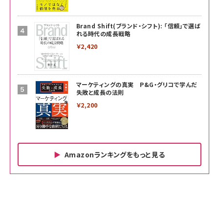
Brand Shift(ブランド・シフト): 「信頼」で選ば
れる時代の成長戦略
￥2,420
マーケティングの真実 P&G・グリコで学んだ
失敗と成長の法則
￥2,200
Amazonランキングをもっと見る
Amazon ビジネス・経済関連書籍 の売れ筋ランキン
Amazon 家電＆カメラ の売れ筋ランキング
Amazon パソコン・周辺機器 の売れ筋ランキング
グ
更新日時：2026/06/26 19:00
更新日時：2026/06/26 19:00
更新日時：2026/06/26 19:00
anan(アンアン)2026/07/01号 No.2501[魅せる
KIOXIA(キオクシア) 旧東芝メモリ microSD
KIOXIA(キオクシア) 旧東芝メモリ microSD