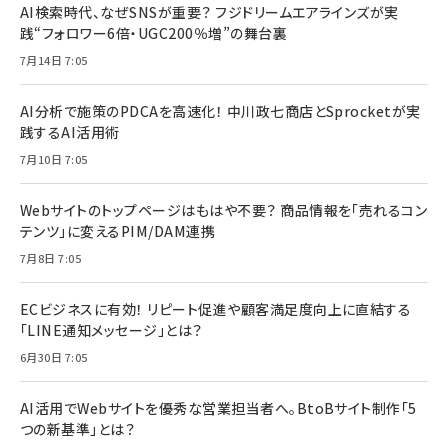
AI検索時代、なぜSNSが重要？ フジドリームエアラインズが実
践“フォロワー6倍・UGC200％増”の舞台裏
7月14日 7:05
AI分析で施策のPDCAを高速化！ 中川政七商店とSprocketが実
践するAI活用術
7月10日 7:05
Webサイトのトップページはもはや不要？ 商品情報を「売れるコン
テンツ」に変えるPIM/DAM連携
7月8日 7:05
ECビジネスに有効！ リピート促進や顧客満足度向上に直結する
「LINE通知メッセージ」とは？
6月30日 7:05
AI活用でWebサイトを優秀な営業担当者へ。BtoBサイト制作「5
つの新基準」とは？