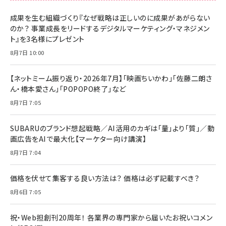
成果を生む組織づくり『なぜ戦略は正しいのに成果があがらない
のか？ 事業成長をリードするデジタルマーケティング・マネジメン
ト』を3名様にプレゼント
8月7日 10:00
【ネットミーム振り返り・2026年7月】「映画ちいかわ」「佐藤二朗さ
ん・橋本愛さん」「POPOPO終了」など
8月7日 7:05
SUBARUのブランド想起戦略／AI活用のカギは「量」より「質」／動
画広告をAIで最大化【マーケター向け講演】
8月7日 7:04
価格を伏せて集客する良い方法は？ 価格は必ず記載すべき？
8月6日 7:05
祝・Web担創刊20周年！ 各業界の専門家から届いたお祝いコメン