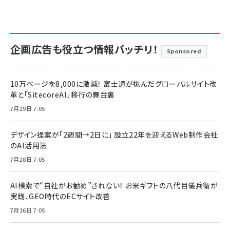
企画広告も役立つ情報バッチリ！
Sponsored
10万ページを8,000に激減！ 富士通が挑んだグローバルサイト改
革と「SitecoreAI」移行の舞台裏
7月29日 7:05
デザイン提案が「2週間→2日に」 設立22年を迎えるWeb制作会社
のAI活用法
7月28日 7:05
AI検索で“自社がお勧め”されない！ お米ギフトの八代目儀兵衛が
実践、GEO時代のECサイト改善
7月16日 7:05