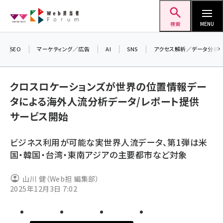
メ
Web担当者Forum
イ
検索
MENU
ン
コ
SEO
マーケティング／広告
AI
SNS
アクセス解析／データ分析
＼ 
ン
生成
テ
クロスロケーションズが世界の位置情報デー
るセ
ン
タによる海外人流分析データ/レポート提供
20
ツ
seo (3532)
サービス開始
▼申
に
ai (2814)
移
ビジネス利用が可能な実世界人流データ、第1弾は米
動
youtube (2441)
国・韓国・台湾・東南アジアの主要都市など対象
note (2317)
山川 健（Web担 編集部）
セミナー (2310)
2025年12月3日 7:02
z世代 (1623)
meo (1277)