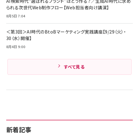
AI検索時代“選ばれるブランド”はどう作る？／生成AI時代に求め
Amazonランキングをもっと見る
17 / 16 / 15 / Galaxy iPad Pro MacBook
￥1,890
られる次世代Web制作フロー【Web担当者向け講演】
Pro/Air 各種対応 (1.8m ミッドナイトブラック)
Amazonランキングをもっと見る
8月5日 7:04
Amazonランキングをもっと見る
＜第3回＞AI時代のBtoBマーケティング実践講座【9/29（火）・
30（水）開催】
8月4日 9:00
すべて見る
新着記事