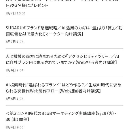
ト』を3名様にプレゼント
anan(アンアン)2026/07/08号 No.2502[2026
Anker PowerLine III Flow USB-C & USB-C
年後半、あなたの恋と運命／山田涼介]
【New】Amazon Fire TV Stick HD | 手軽にスト
ケーブル Anker絡まないケーブル 240W 結束バン
8月7日 10:00
リーミングをはじめよう | ストリーミングメディアプ
ド付き USB PD対応 シリコン素材採用 iPhone
￥880
レイヤー
17 / 16 / 15 / Galaxy iPad Pro MacBook
￥1,890
Pro/Air 各種対応 (1.8m ミッドナイトブラック)
SUBARUのブランド想起戦略／AI活用のカギは「量」より「質」／動
￥6,980
画広告をAIで最大化【マーケター向け講演】
ママ投資家が育休中に１億貯めた株式投資
アサヒ飲料 モンスター エナジー 355ml×24本
￥1,870
8月7日 7:04
Anker Soundcore P31i (Bluetooth 6.1) 【完
￥4,192
全ワイヤレスイヤホン/アクティブノイズキャンセリ
ング/マルチポイント接続 / 最大50時間再生 / PSE
人と機械の両方に読まれるための「アクセシビリティツリー」／AI
組織の成果を最大化する ルールのデザイン
技術基準適合】ブラック
￥5,990
サッポロ 生ビール 黒ラベル 350ml 缶 24本 ビー
に自社ブランドは表示されていますか？【Web担当者向け講演】
￥1,980
ル ケース買い【6/30応募〆切! 黒ラベルビヤセラー
8月6日 7:04
キャンペーン】
Anker PowerLine III Flow USB-C & USB-C
ケーブル Anker絡まないケーブル 240W 結束バン
￥4,857
ド付き USB PD対応 シリコン素材採用 iPhone
AI検索時代“選ばれるブランド”はどう作る？／生成AI時代に求め
Amazonランキングをもっと見る
17 / 16 / 15 / Galaxy iPad Pro MacBook
￥1,890
られる次世代Web制作フロー【Web担当者向け講演】
Pro/Air 各種対応 (1.8m ミッドナイトブラック)
Amazonランキングをもっと見る
8月5日 7:04
Amazonランキングをもっと見る
＜第3回＞AI時代のBtoBマーケティング実践講座【9/29（火）・
30（水）開催】
8月4日 9:00