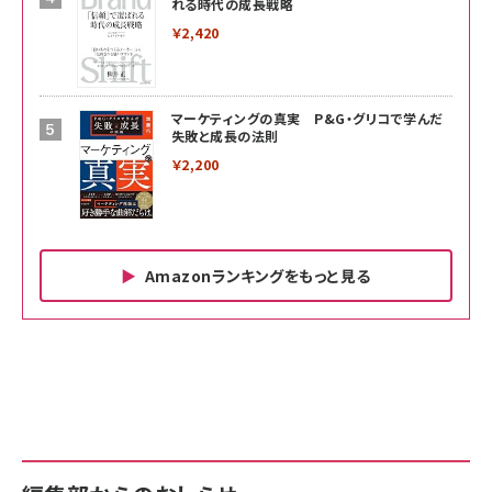
れる時代の成長戦略
￥2,420
マーケティングの真実 P&G・グリコで学んだ
失敗と成長の法則
￥2,200
Amazonランキングをもっと見る
Amazon ビジネス・経済関連書籍 の売れ筋ランキン
Amazon 家電＆カメラ の売れ筋ランキング
Amazon パソコン・周辺機器 の売れ筋ランキング
グ
更新日時：2026/06/26 19:00
更新日時：2026/06/26 19:00
更新日時：2026/06/26 19:00
anan(アンアン)2026/07/01号 No.2501[魅せる
KIOXIA(キオクシア) 旧東芝メモリ microSD
KIOXIA(キオクシア) 旧東芝メモリ microSD
カラダ2026／宮舘涼太]
128GB UHS-I Class10 (最大読出速度
128GB UHS-I Class10 (最大読出速度
100MB/s) Nintendo Switch動作確認済 国内
100MB/s) Nintendo Switch動作確認済 国内
￥880
サポート正規品 メーカー保証5年 KLMEA128G
サポート正規品 メーカー保証5年 KLMEA128G
￥2,680
￥2,680