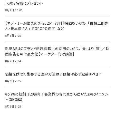
ト』を3名様にプレゼント
8月7日 10:00
【ネットミーム振り返り・2026年7月】「映画ちいかわ」「佐藤二朗さ
ん・橋本愛さん」「POPOPO終了」など
8月7日 7:05
SUBARUのブランド想起戦略／AI活用のカギは「量」より「質」／動
画広告をAIで最大化【マーケター向け講演】
8月7日 7:04
価格を伏せて集客する良い方法は？ 価格は必ず記載すべき？
8月6日 7:05
祝・Web担創刊20周年！ 各業界の専門家から届いたお祝いコメン
ト（SEO編）
8月6日 7:05