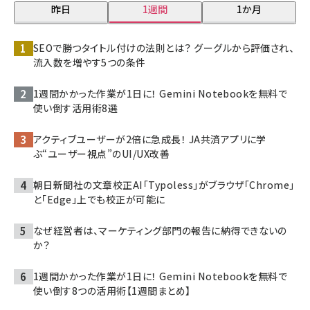
昨日
1週間
1か月
SEOで勝つタイトル付けの法則とは？ グーグルから評価され、
流入数を増やす5つの条件
1週間かかった作業が1日に！ Gemini Notebookを無料で
使い倒す活用術8選
アクティブユーザーが2倍に急成長！ JA共済アプリに学
ぶ“ユーザー視点”のUI/UX改善
朝日新聞社の文章校正AI「Typoless」がブラウザ「Chrome」
と「Edge」上でも校正が可能に
なぜ経営者は、マーケティング部門の報告に納得できないの
か？
1週間かかった作業が1日に！ Gemini Notebookを無料で
使い倒す8つの活用術【1週間まとめ】