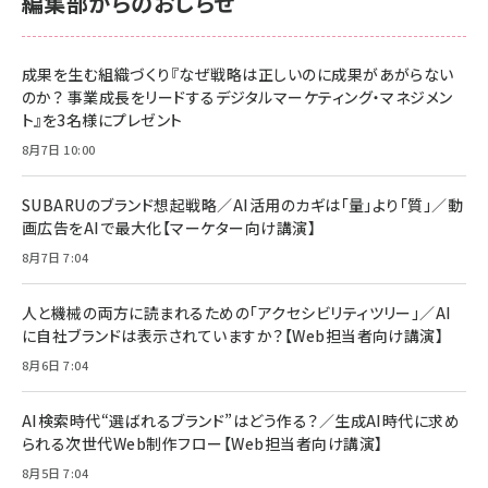
編集部からのおしらせ
anan(アンアン)2026/06/24号 No.2500増刊
スペシャルエディション[王道エンタメの矜持／
NIMASO ガラスフィルム iPhone 17 用 保護フィ
Amazon eギフトカード - Amazonロゴ - クラ
BTS]
ルム 強化ガラス 耐衝撃 高透過率 指紋防止 貼りや
シック
すい ガイド枠付き いPhone17 (6.3インチ) 対応
成果を生む組織づくり『なぜ戦略は正しいのに成果があがらない
￥1,100
￥5,000
2枚セット DSP25F1698
のか？ 事業成長をリードするデジタルマーケティング・マネジメン
￥1,599
ト』を3名様にプレゼント
anan(アンアン)2026/07/08号 No.2502[2026
Anker PowerLine III Flow USB-C & USB-C
年後半、あなたの恋と運命／山田涼介]
【New】Amazon Fire TV Stick HD | 手軽にスト
ケーブル Anker絡まないケーブル 240W 結束バン
8月7日 10:00
リーミングをはじめよう | ストリーミングメディアプ
ド付き USB PD対応 シリコン素材採用 iPhone
￥880
レイヤー
17 / 16 / 15 / Galaxy iPad Pro MacBook
￥1,890
Pro/Air 各種対応 (1.8m ミッドナイトブラック)
SUBARUのブランド想起戦略／AI活用のカギは「量」より「質」／動
￥6,980
画広告をAIで最大化【マーケター向け講演】
ママ投資家が育休中に１億貯めた株式投資
アサヒ飲料 モンスター エナジー 355ml×24本
￥1,870
8月7日 7:04
Anker Soundcore P31i (Bluetooth 6.1) 【完
￥4,192
全ワイヤレスイヤホン/アクティブノイズキャンセリ
ング/マルチポイント接続 / 最大50時間再生 / PSE
人と機械の両方に読まれるための「アクセシビリティツリー」／AI
組織の成果を最大化する ルールのデザイン
技術基準適合】ブラック
￥5,990
サッポロ 生ビール 黒ラベル 350ml 缶 24本 ビー
に自社ブランドは表示されていますか？【Web担当者向け講演】
￥1,980
ル ケース買い【6/30応募〆切! 黒ラベルビヤセラー
8月6日 7:04
キャンペーン】
Anker PowerLine III Flow USB-C & USB-C
ケーブル Anker絡まないケーブル 240W 結束バン
￥4,857
ド付き USB PD対応 シリコン素材採用 iPhone
AI検索時代“選ばれるブランド”はどう作る？／生成AI時代に求め
Amazonランキングをもっと見る
17 / 16 / 15 / Galaxy iPad Pro MacBook
￥1,890
られる次世代Web制作フロー【Web担当者向け講演】
Pro/Air 各種対応 (1.8m ミッドナイトブラック)
Amazonランキングをもっと見る
8月5日 7:04