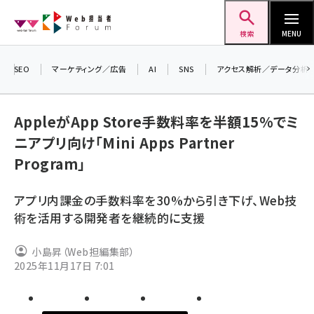
メ
Web担当者Forum
イ
検索
MENU
ン
コ
SEO
マーケティング／広告
AI
SNS
アクセス解析／データ分析
ン
テ
AppleがApp Store手数料率を半額15%でミ
ン
ニアプリ向け「Mini Apps Partner
ツ
seo (3538)
Program」
に
ai (2820)
移
アプリ内課金の手数料率を30%から引き下げ、Web技
動
youtube (2444)
術を活用する開発者を継続的に支援
note (2322)
小島昇（Web担編集部）
セミナー (2315)
2025年11月17日 7:01
z世代 (1629)
meo (1281)