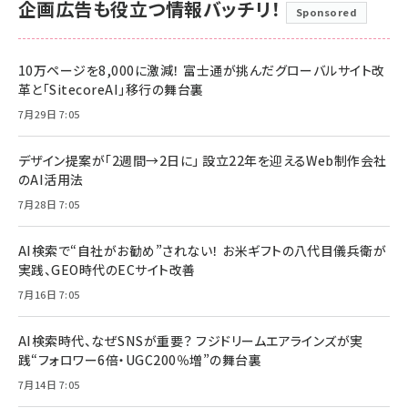
企画広告も役立つ情報バッチリ！
Sponsored
10万ページを8,000に激減！ 富士通が挑んだグローバルサイト改
革と「SitecoreAI」移行の舞台裏
7月29日 7:05
デザイン提案が「2週間→2日に」 設立22年を迎えるWeb制作会社
のAI活用法
7月28日 7:05
AI検索で“自社がお勧め”されない！ お米ギフトの八代目儀兵衛が
実践、GEO時代のECサイト改善
7月16日 7:05
AI検索時代、なぜSNSが重要？ フジドリームエアラインズが実
践“フォロワー6倍・UGC200％増”の舞台裏
7月14日 7:05