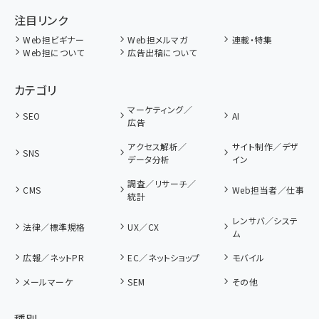
注目リンク
Web担ビギナー
Web担メルマガ
連載・特集
Web担について
広告出稿について
カテゴリ
マーケティング／
SEO
AI
広告
アクセス解析／
サイト制作／デザ
SNS
データ分析
イン
調査／リサーチ／
CMS
Web担当者／仕事
統計
レンサバ／システ
法律／標準規格
UX／CX
ム
広報／ネットPR
EC／ネットショップ
モバイル
メールマーケ
SEM
その他