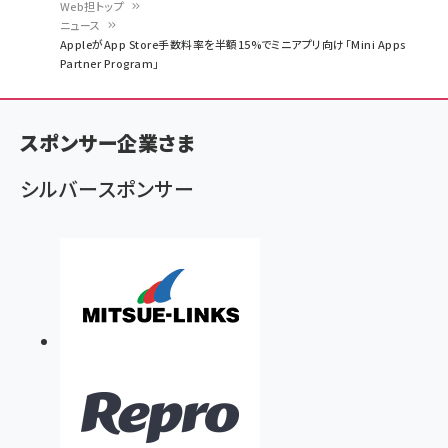
Web担トップ
ニュース
パ
AppleがApp Store手数料率を半額15%でミニアプリ向け「Mini Apps
Partner Program」
ン
く
ず
スポンサー企業さま
シルバースポンサー