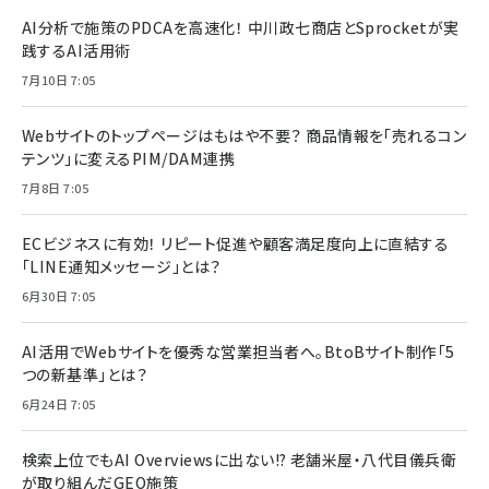
AI分析で施策のPDCAを高速化！ 中川政七商店とSprocketが実
践するAI活用術
7月10日 7:05
Webサイトのトップページはもはや不要？ 商品情報を「売れるコン
テンツ」に変えるPIM/DAM連携
7月8日 7:05
ECビジネスに有効！ リピート促進や顧客満足度向上に直結する
「LINE通知メッセージ」とは？
6月30日 7:05
AI活用でWebサイトを優秀な営業担当者へ。BtoBサイト制作「5
つの新基準」とは？
6月24日 7:05
検索上位でもAI Overviewsに出ない!? 老舗米屋・八代目儀兵衛
が取り組んだGEO施策