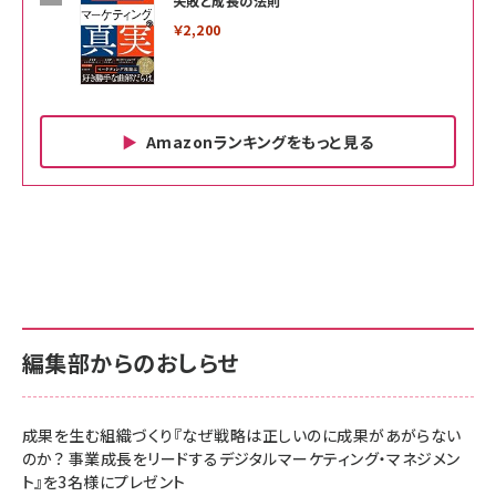
失敗と成長の法則
￥2,200
Amazonランキングをもっと見る
Amazon ビジネス・経済関連書籍 の売れ筋ランキン
Amazon 家電＆カメラ の売れ筋ランキング
Amazon パソコン・周辺機器 の売れ筋ランキング
グ
更新日時：2026/06/26 19:00
更新日時：2026/06/26 19:00
更新日時：2026/06/26 19:00
anan(アンアン)2026/07/01号 No.2501[魅せる
KIOXIA(キオクシア) 旧東芝メモリ microSD
KIOXIA(キオクシア) 旧東芝メモリ microSD
カラダ2026／宮舘涼太]
128GB UHS-I Class10 (最大読出速度
128GB UHS-I Class10 (最大読出速度
100MB/s) Nintendo Switch動作確認済 国内
100MB/s) Nintendo Switch動作確認済 国内
￥880
サポート正規品 メーカー保証5年 KLMEA128G
サポート正規品 メーカー保証5年 KLMEA128G
￥2,680
￥2,680
編集部からのおしらせ
anan(アンアン)2026/06/24号 No.2500増刊
スペシャルエディション[王道エンタメの矜持／
NIMASO ガラスフィルム iPhone 17 用 保護フィ
Amazon eギフトカード - Amazonロゴ - クラ
BTS]
ルム 強化ガラス 耐衝撃 高透過率 指紋防止 貼りや
シック
すい ガイド枠付き いPhone17 (6.3インチ) 対応
成果を生む組織づくり『なぜ戦略は正しいのに成果があがらない
￥1,100
￥5,000
2枚セット DSP25F1698
のか？ 事業成長をリードするデジタルマーケティング・マネジメン
￥1,599
ト』を3名様にプレゼント
anan(アンアン)2026/07/08号 No.2502[2026
Anker PowerLine III Flow USB-C & USB-C