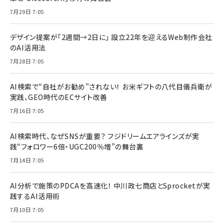
7月29日 7:05
デザイン提案が「2週間→2日に」 設立22年を迎えるWeb制作会社
のAI活用法
7月28日 7:05
AI検索で“自社がお勧め”されない！ お米ギフトの八代目儀兵衛が
実践、GEO時代のECサイト改善
7月16日 7:05
AI検索時代、なぜSNSが重要？ フジドリームエアラインズが実
践“フォロワー6倍・UGC200％増”の舞台裏
7月14日 7:05
AI分析で施策のPDCAを高速化！ 中川政七商店とSprocketが実
践するAI活用術
7月10日 7:05