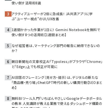
使い倒す活用術8選
アクティブユーザーが2倍に急成長！ JA共済アプリに学
ぶ“ユーザー視点”のUI/UX改善
1週間かかった作業が1日に！ Gemini Notebookを無料で
使い倒す8つの活用術【1週間まとめ】
なぜ経営者は、マーケティング部門の報告に納得できないの
か？
朝日新聞社の文章校正AI「Typoless」がブラウザ「Chrome」
と「Edge」上でも校正が可能に
AI回答のフレーミング（見せ方・提示）は、デジタルの新たな
「商品棚・売り場」――ChatGPT時代の新しい購買行動【SEOまと
め】
無料BIツール入門『いちばんやさしいGoogleデータポータル
の教本 人気講師が教える業務で使えるダッシュボード構築の