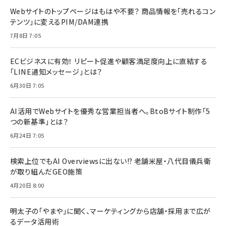
Webサイトのトップページはもはや不要？ 商品情報を「売れるコン
テンツ」に変えるPIM/DAM連携
7月8日 7:05
ECビジネスに有効！ リピート促進や顧客満足度向上に直結する
「LINE通知メッセージ」とは？
6月30日 7:05
AI活用でWebサイトを優秀な営業担当者へ。BtoBサイト制作「5
つの新基準」とは？
6月24日 7:05
検索上位でもAI Overviewsに出ない!? 老舗米屋・八代目儀兵衛
が取り組んだGEO施策
4月20日 8:00
明太子の「やまや」に聞く、マーケティングから店舗・採用まで広が
るデータ活用術