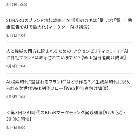
年後半、あなたの恋と運命／山田涼介]
【New】Amazon Fire TV Stick HD | 手軽にスト
ケーブル Anker絡まないケーブル 240W 結束バン
8月7日 10:00
リーミングをはじめよう | ストリーミングメディアプ
ド付き USB PD対応 シリコン素材採用 iPhone
￥880
レイヤー
17 / 16 / 15 / Galaxy iPad Pro MacBook
￥1,890
Pro/Air 各種対応 (1.8m ミッドナイトブラック)
SUBARUのブランド想起戦略／AI活用のカギは「量」より「質」／動
￥6,980
画広告をAIで最大化【マーケター向け講演】
ママ投資家が育休中に１億貯めた株式投資
アサヒ飲料 モンスター エナジー 355ml×24本
￥1,870
8月7日 7:04
Anker Soundcore P31i (Bluetooth 6.1) 【完
￥4,192
全ワイヤレスイヤホン/アクティブノイズキャンセリ
ング/マルチポイント接続 / 最大50時間再生 / PSE
人と機械の両方に読まれるための「アクセシビリティツリー」／AI
組織の成果を最大化する ルールのデザイン
技術基準適合】ブラック
￥5,990
サッポロ 生ビール 黒ラベル 350ml 缶 24本 ビー
に自社ブランドは表示されていますか？【Web担当者向け講演】
￥1,980
ル ケース買い【6/30応募〆切! 黒ラベルビヤセラー
8月6日 7:04
キャンペーン】
Anker PowerLine III Flow USB-C & USB-C
ケーブル Anker絡まないケーブル 240W 結束バン
￥4,857
ド付き USB PD対応 シリコン素材採用 iPhone
AI検索時代“選ばれるブランド”はどう作る？／生成AI時代に求め
Amazonランキングをもっと見る
17 / 16 / 15 / Galaxy iPad Pro MacBook
￥1,890
られる次世代Web制作フロー【Web担当者向け講演】
Pro/Air 各種対応 (1.8m ミッドナイトブラック)
Amazonランキングをもっと見る
8月5日 7:04
Amazonランキングをもっと見る
＜第3回＞AI時代のBtoBマーケティング実践講座【9/29（火）・
30（水）開催】
8月4日 9:00