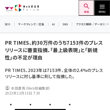
メ
Web担当者Forum
イ
検索
MENU
ン
コ
SEO
マーケティング／広告
AI
SNS
アクセス解析／データ分析
＼ 
ン
生成
テ
PR TIMES、約30万件のうち7153件のプレス
るセ
ン
リリースに審査指摘、「最上級表現」と「新規
20
ツ
seo (3526)
性」の不足が理由
▼
に
ai (2807)
移
PR TIMES、2023年は7153件、全体の2.4%のプレス
動
youtube (2434)
リリースに対し基準に則して指摘した。
note (2312)
本田蒼馬（Web担編集部）
セミナー (2307)
2023年12月13日 7:30
z世代 (1622)
meo (1275)