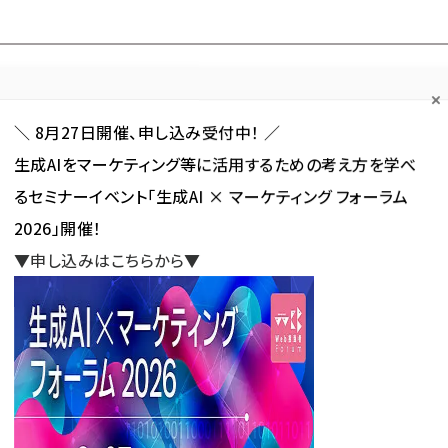
Forum
Web担
Web担ビギナー
Web担メルマガ
連載・特集
＼ 8月27日開催、申し込み受付中！ ／
生成AIをマーケティング等に活用するための考え方を学べ
カテゴリ／種別
セミナー／イベント
から探す
から探す
るセミナーイベント「生成AI × マーケティング フォーラム
2026」開催！
SNS
アクセス解析／データ分析
サイト制作／デザイン
CMS
▼申し込みはこちらから▼
r広告でコネクテッドテレビの効果計測が可能に、モバイルアプリを計測
でコネクテッドテレビの効果計測が
リを計測
新