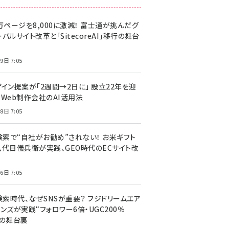
万ページを8,000に激減！ 富士通が挑んだグ
バルサイト改革と「SitecoreAI」移行の舞台
9日 7:05
ザイン提案が「2週間→2日に」 設立22年を迎
るWeb制作会社のAI活用法
8日 7:05
I検索で“自社がお勧め”されない！ お米ギフト
八代目儀兵衛が実践、GEO時代のECサイト改
6日 7:05
検索時代、なぜSNSが重要？ フジドリームエア
ンズが実践“フォロワー6倍・UGC200％
”の舞台裏