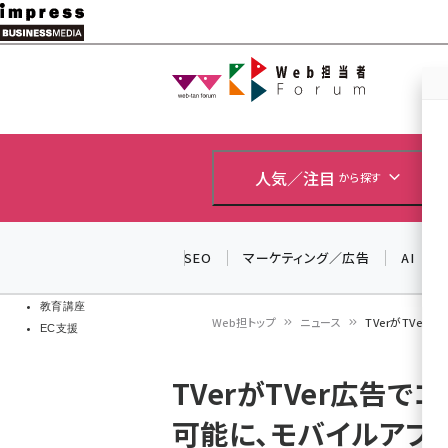
メ
イ
Web担当者
Web担当者
ン
EC担当者
コ
製品導入
ン
企業IT
ソフト開発
テ
人気／注目
から探す
IoT・AI
ン
DCクラウド
研究・調査
ツ
SEO
マーケティング／広告
AI
エネルギー
に
ドローン
移
教育講座
Web担トップ
ニュース
TVerがTVe
EC支援
動
パ
TVerがTVer広告
ン
可能に、モバイルアプ
く