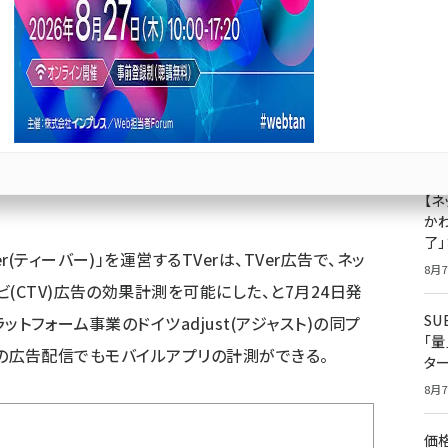
ラットフォーム「Adjust」との連携で実現
成
果
ジ
プ
Bluesky
優先するニュース提供元に追加
8月7
【ネ
かわ
了
ティーバー)」を運営するTVerは、TVer広告で、ネッ
8月7
(CTV)広告の効果計測を可能にした、と7月24日発
S
トフォーム事業のドイツadjust(アジャスト)の同プ
「
TVへの広告配信でもモバイルアプリの計測ができる。
タ
8月7
価