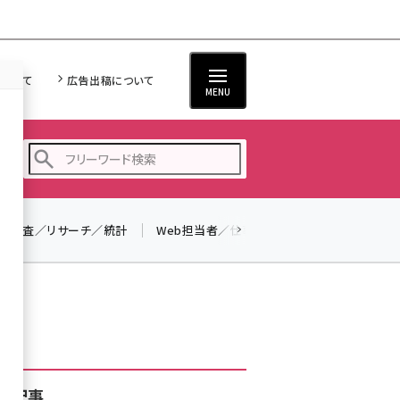
について
広告出稿について
MENU
調査／リサーチ／統計
Web担当者／仕事
法律／標準規格
seo (3528)
ai (2811)
youtube (2439)
note (2315)
セミナー (2308)
着記事