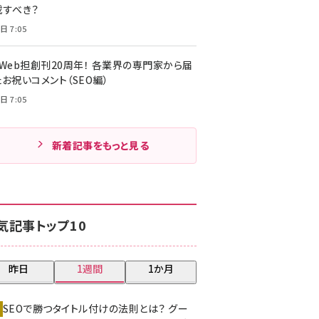
載すべき？
日 7:05
・Web担創刊20周年！ 各業界の専門家から届
お祝いコメント（SEO編）
日 7:05
新着記事をもっと見る
気記事トップ10
昨日
1週間
1か月
SEOで勝つタイトル付けの法則とは？ グー