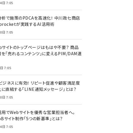
4日 7:05
I分析で施策のPDCAを高速化！ 中川政七商店
procketが実践するAI活用術
0日 7:05
ebサイトのトップページはもはや不要？ 商品
を「売れるコンテンツ」に変えるPIM/DAM連
日 7:05
Cビジネスに有効！ リピート促進や顧客満足度
上に直結する「LINE通知メッセージ」とは？
0日 7:05
I活用でWebサイトを優秀な営業担当者へ。
oBサイト制作「5つの新基準」とは？
4日 7:05