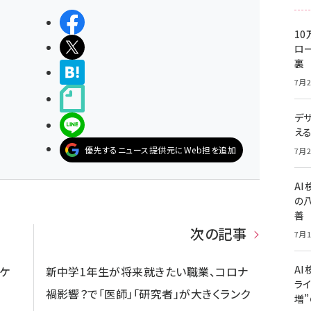
シェアする
10
ポストする
ロー
裏
>ブクマする
7月2
noteで書く
デ
LINEで送る
え
優先するニュース提供元にWeb担を追加
7月2
A
の
善
次の記事
7月1
AI
ケ
新中学1年生が将来就きたい職業、コロナ
ライ
禍影響？で「医師」「研究者」が大きくランク
増