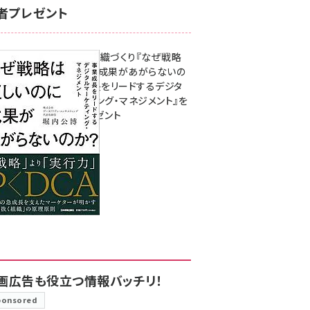
者プレゼント
成果を生む組織づくり『なぜ戦略
は正しいのに成果があがらないの
か？ 事業成長をリードするデジタ
ルマーケティング・マネジメント』を
3名様にプレゼント
8月7日 10:00
画広告も役立つ情報バッチリ！
ponsored