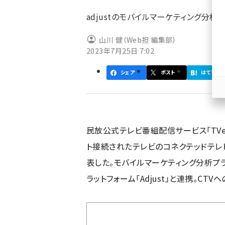
ず
adjustのモバイルマーケティング分析プ
山川 健（Web担 編集部）
2023年7月25日 7:02
シェア
ポスト
はてブ
民放公式テレビ番組配信サービス「TVer(
ト接続されたテレビのコネクテッドテレビ
表した。モバイルマーケティング分析プラッ
ラットフォーム「Adjust」と連携。C