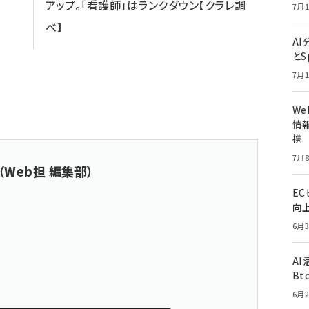
アップ。「看護師」はランクダウン【クラレ調
7月1
べ】
A
とS
7月1
W
情報
携
7月8
（Web担 編集部）
E
向
6月3
A
Bt
6月2