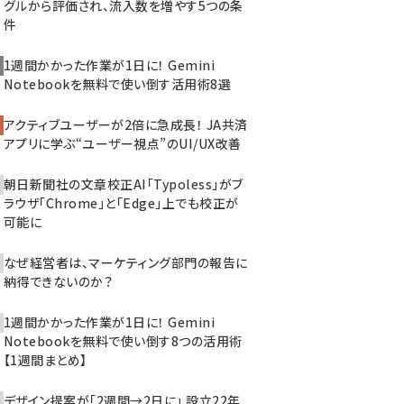
グルから評価され、流入数を増やす5つの条
件
1週間かかった作業が1日に！ Gemini
Notebookを無料で使い倒す活用術8選
アクティブユーザーが2倍に急成長！ JA共済
アプリに学ぶ“ユーザー視点”のUI/UX改善
朝日新聞社の文章校正AI「Typoless」がブ
ラウザ「Chrome」と「Edge」上でも校正が
可能に
なぜ経営者は、マーケティング部門の報告に
納得できないのか？
1週間かかった作業が1日に！ Gemini
Notebookを無料で使い倒す8つの活用術
【1週間まとめ】
デザイン提案が「2週間→2日に」 設立22年