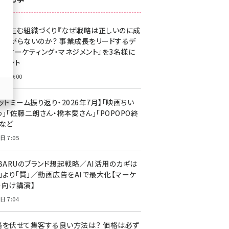
z世代 (1623)
果を生む組織づくり『なぜ戦略は正しいのに成
meo (1277)
があがらないのか？ 事業成長をリードするデ
llmo (1166)
タルマーケティング・マネジメント』を3名様に
レゼント
日 10:00
ットミーム振り返り・2026年7月】「映画ちい
」「佐藤二朗さん・橋本愛さん」「POPOPO終
」など
日 7:05
UBARUのブランド想起戦略／AI活用のカギは
量」より「質」／動画広告をAIで最大化【マーケ
ー向け講演】
日 7:04
格を伏せて集客する良い方法は？ 価格は必ず