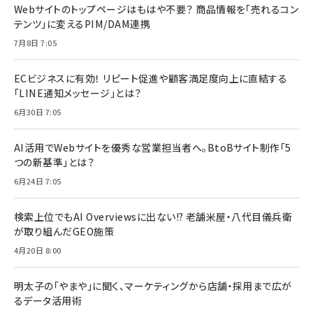
Webサイトのトップページはもはや不要？ 商品情報を「売れるコン
テンツ」に変えるPIM/DAM連携
7月8日 7:05
ECビジネスに有効！ リピート促進や顧客満足度向上に直結する
「LINE通知メッセージ」とは？
6月30日 7:05
AI活用でWebサイトを優秀な営業担当者へ。BtoBサイト制作「5
つの新基準」とは？
6月24日 7:05
検索上位でもAI Overviewsに出ない!? 老舗米屋・八代目儀兵衛
が取り組んだGEO施策
4月20日 8:00
明太子の「やまや」に聞く、マーケティングから店舗・採用まで広が
るデータ活用術