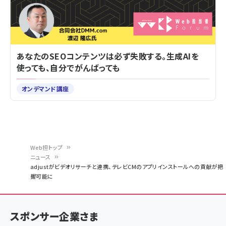
あなたのSEOコンテンツは必ず失敗する。生成AIを
使っても、自分でがんばっても
オンデマンド講座
Web担トップ
ニュース
パ
adjustがビデオリサーチと連携、テレビCMのアプリインストールへの貢献が把
握可能に
ン
く
ず
スポンサー企業さま