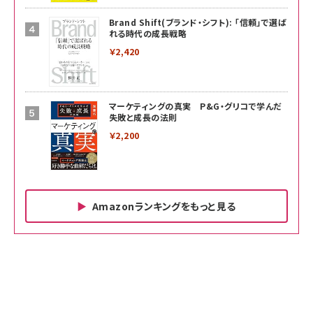
Brand Shift(ブランド・シフト): 「信頼」で選ば
れる時代の成長戦略
￥2,420
マーケティングの真実 P&G・グリコで学んだ
失敗と成長の法則
￥2,200
Amazonランキングをもっと見る
Amazon ビジネス・経済関連書籍 の売れ筋ランキン
Amazon 家電＆カメラ の売れ筋ランキング
Amazon パソコン・周辺機器 の売れ筋ランキング
グ
更新日時：2026/06/26 19:00
更新日時：2026/06/26 19:00
更新日時：2026/06/26 19:00
anan(アンアン)2026/07/01号 No.2501[魅せる
KIOXIA(キオクシア) 旧東芝メモリ microSD
KIOXIA(キオクシア) 旧東芝メモリ microSD
カラダ2026／宮舘涼太]
128GB UHS-I Class10 (最大読出速度
128GB UHS-I Class10 (最大読出速度