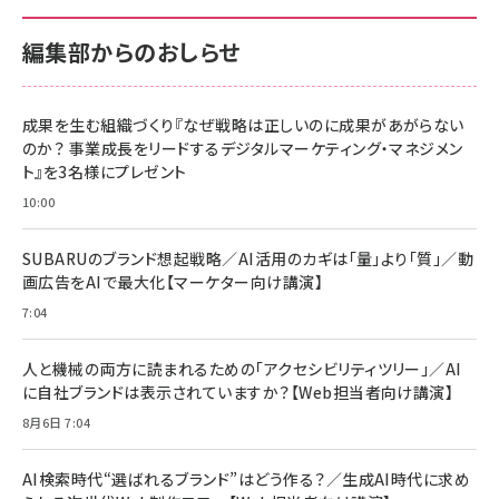
100MB/s) Nintendo Switch動作確認済 国内
100MB/s) Nintendo Switch動作確認済 国内
￥880
サポート正規品 メーカー保証5年 KLMEA128G
サポート正規品 メーカー保証5年 KLMEA128G
￥2,680
￥2,680
編集部からのおしらせ
anan(アンアン)2026/06/24号 No.2500増刊
スペシャルエディション[王道エンタメの矜持／
NIMASO ガラスフィルム iPhone 17 用 保護フィ
Amazon eギフトカード - Amazonロゴ - クラ
BTS]
ルム 強化ガラス 耐衝撃 高透過率 指紋防止 貼りや
シック
すい ガイド枠付き いPhone17 (6.3インチ) 対応
成果を生む組織づくり『なぜ戦略は正しいのに成果があがらない
￥1,100
￥5,000
2枚セット DSP25F1698
のか？ 事業成長をリードするデジタルマーケティング・マネジメン
￥1,599
ト』を3名様にプレゼント
anan(アンアン)2026/07/08号 No.2502[2026
Anker PowerLine III Flow USB-C & USB-C
年後半、あなたの恋と運命／山田涼介]
【New】Amazon Fire TV Stick HD | 手軽にスト
ケーブル Anker絡まないケーブル 240W 結束バン
10:00
リーミングをはじめよう | ストリーミングメディアプ
ド付き USB PD対応 シリコン素材採用 iPhone
￥880
レイヤー
17 / 16 / 15 / Galaxy iPad Pro MacBook
￥1,890
Pro/Air 各種対応 (1.8m ミッドナイトブラック)
SUBARUのブランド想起戦略／AI活用のカギは「量」より「質」／動
￥6,980
画広告をAIで最大化【マーケター向け講演】
ママ投資家が育休中に１億貯めた株式投資
アサヒ飲料 モンスター エナジー 355ml×24本
￥1,870
7:04
Anker Soundcore P31i (Bluetooth 6.1) 【完
￥4,192
全ワイヤレスイヤホン/アクティブノイズキャンセリ
ング/マルチポイント接続 / 最大50時間再生 / PSE
人と機械の両方に読まれるための「アクセシビリティツリー」／AI
組織の成果を最大化する ルールのデザイン
技術基準適合】ブラック
￥5,990
サッポロ 生ビール 黒ラベル 350ml 缶 24本 ビー
に自社ブランドは表示されていますか？【Web担当者向け講演】
￥1,980
ル ケース買い【6/30応募〆切! 黒ラベルビヤセラー
8月6日 7:04
キャンペーン】
Anker PowerLine III Flow USB-C & USB-C
ケーブル Anker絡まないケーブル 240W 結束バン
￥4,857
ド付き USB PD対応 シリコン素材採用 iPhone
AI検索時代“選ばれるブランド”はどう作る？／生成AI時代に求め
Amazonランキングをもっと見る
17 / 16 / 15 / Galaxy iPad Pro MacBook
￥1,890