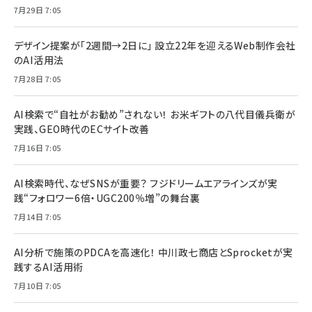
7月29日 7:05
デザイン提案が「2週間→2日に」 設立22年を迎えるWeb制作会社
のAI活用法
7月28日 7:05
AI検索で“自社がお勧め”されない！ お米ギフトの八代目儀兵衛が
実践、GEO時代のECサイト改善
7月16日 7:05
AI検索時代、なぜSNSが重要？ フジドリームエアラインズが実
践“フォロワー6倍・UGC200％増”の舞台裏
7月14日 7:05
AI分析で施策のPDCAを高速化！ 中川政七商店とSprocketが実
践するAI活用術
7月10日 7:05