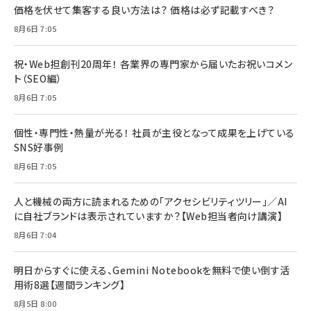
価格を伏せて集客する良い方法は？ 価格は必ず記載すべき？
8月6日 7:05
祝・Web担創刊20周年！ 各業界の専門家から届いたお祝いコメン
ト（SEO編）
8月6日 7:05
個性・専門性・熱量が光る！ 社員が主役となって成果を上げている
SNS好事例
8月6日 7:05
人と機械の両方に読まれるための「アクセシビリティツリー」／AI
に自社ブランドは表示されていますか？【Web担当者向け講演】
8月6日 7:04
明日からすぐに使える、Gemini Notebookを無料で使い倒す活
用術8選【週間ランキング】
8月5日 8:00