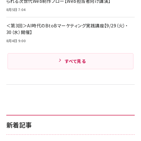
られる次世代Web制作フロー【Web担当者向け講演】
Pro/Air 各種対応 (1.8m ミッドナイトブラック)
Amazonランキングをもっと見る
8月5日 7:04
Amazonランキングをもっと見る
＜第3回＞AI時代のBtoBマーケティング実践講座【9/29（火）・
30（水）開催】
8月4日 9:00
すべて見る
新着記事