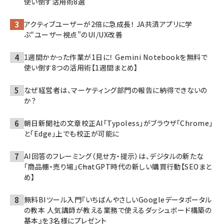
使い倒す活用術8選
アクティブユーザーが2倍に急成長！ JA共済アプリに学
ぶ“ユーザー視点”のUI/UX改善
1週間かかった作業が1日に！ Gemini Notebookを無料で
使い倒す8つの活用術【1週間まとめ】
なぜ経営者は、マーケティング部門の報告に納得できないの
か？
朝日新聞社の文章校正AI「Typoless」がブラウザ「Chrome」
と「Edge」上でも校正が可能に
AI回答のフレーミング（見せ方・提示）は、デジタルの新たな
「商品棚・売り場」――ChatGPT時代の新しい購買行動【SEOまと
め】
無料BIツール入門『いちばんやさしいGoogleデータポータル
の教本 人気講師が教える業務で使えるダッシュボード構築の
基本』を3名様にプレゼント