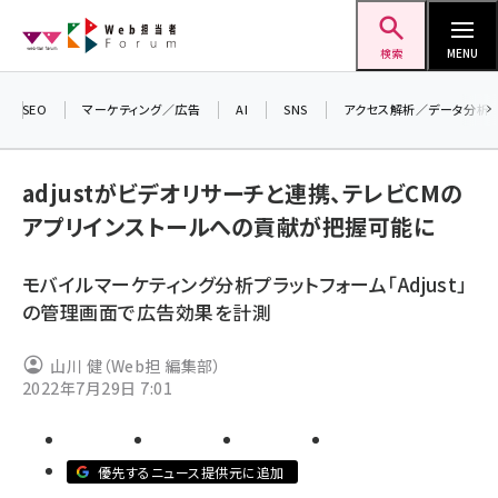
メ
Web担当者Forum
イ
検索
MENU
ン
コ
SEO
マーケティング／広告
AI
SNS
アクセス解析／データ分析
＼ 
ン
生成
テ
adjustがビデオリサーチと連携、テレビCMの
るセ
ン
アプリインストールへの貢献が把握可能に
20
ツ
seo (3524)
▼
に
モバイルマーケティング分析プラットフォーム「Adjust」
ai (2804)
移
の管理画面で広告効果を計測
動
youtube (2431)
山川 健（Web担 編集部）
note (2312)
2022年7月29日 7:01
セミナー (2306)
z世代 (1622)
優先するニュース提供元に追加
meo (1275)