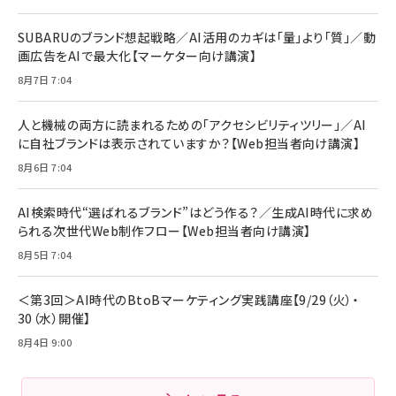
リーミングをはじめよう | ストリーミングメディアプ
ド付き USB PD対応 シリコン素材採用 iPhone
￥880
レイヤー
17 / 16 / 15 / Galaxy iPad Pro MacBook
￥1,890
Pro/Air 各種対応 (1.8m ミッドナイトブラック)
SUBARUのブランド想起戦略／AI活用のカギは「量」より「質」／動
￥6,980
画広告をAIで最大化【マーケター向け講演】
ママ投資家が育休中に１億貯めた株式投資
アサヒ飲料 モンスター エナジー 355ml×24本
￥1,870
8月7日 7:04
Anker Soundcore P31i (Bluetooth 6.1) 【完
￥4,192
全ワイヤレスイヤホン/アクティブノイズキャンセリ
ング/マルチポイント接続 / 最大50時間再生 / PSE
人と機械の両方に読まれるための「アクセシビリティツリー」／AI
組織の成果を最大化する ルールのデザイン
技術基準適合】ブラック
￥5,990
サッポロ 生ビール 黒ラベル 350ml 缶 24本 ビー
に自社ブランドは表示されていますか？【Web担当者向け講演】
￥1,980
ル ケース買い【6/30応募〆切! 黒ラベルビヤセラー
8月6日 7:04
キャンペーン】
Anker PowerLine III Flow USB-C & USB-C
ケーブル Anker絡まないケーブル 240W 結束バン
￥4,857
ド付き USB PD対応 シリコン素材採用 iPhone
AI検索時代“選ばれるブランド”はどう作る？／生成AI時代に求め
Amazonランキングをもっと見る
17 / 16 / 15 / Galaxy iPad Pro MacBook
￥1,890
られる次世代Web制作フロー【Web担当者向け講演】
Pro/Air 各種対応 (1.8m ミッドナイトブラック)
Amazonランキングをもっと見る
8月5日 7:04
Amazonランキングをもっと見る
＜第3回＞AI時代のBtoBマーケティング実践講座【9/29（火）・
30（水）開催】
8月4日 9:00