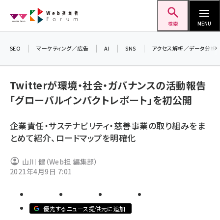
メ
Web担当者Forum
イ
検索
MENU
ン
コ
SEO
マーケティング／広告
AI
SNS
アクセス解析／データ分析
＼ 
ン
生
テ
Twitterが環境・社会・ガバナンスの活動報告
るセ
ン
「グローバルインパクトレポート」を初公開
20
ツ
seo (3538)
▼
に
企業責任・サステナビリティ・慈善事業の取り組みをま
ai (2820)
移
とめて紹介、ロードマップを明確化
動
youtube (2444)
山川 健（Web担 編集部）
note (2322)
2021年4月9日 7:01
セミナー (2315)
z世代 (1629)
優先するニュース提供元に追加
meo (1281)