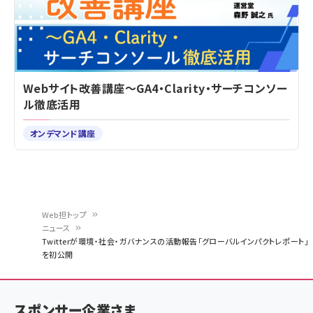
Webサイト改善講座～GA4・Clarity・サーチコンソー
ル徹底活用
オンデマンド講座
Web担トップ
ニュース
パ
Twitterが環境・社会・ガバナンスの活動報告「グローバルインパクトレポート」
を初公開
ン
く
ず
スポンサー企業さま