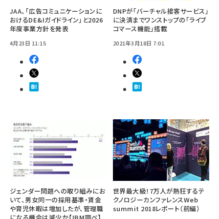
JAA、「広告コミュニケーションに
DNPが「バーチャル接客サービス」
おけるDE&Iガイドライン」と2026
に決済までワンストップの「ライブ
年度事業方針を発表
コマース機能」搭載
4月23日 11:15
2021年3月18日 7:01
ジェンダー問題への取り組みにお
世界最大級！7万人が熱狂するテ
いて、男女同一の採用基準・賃金
クノロジーカンファレンスWeb
や育児休暇は増加したが、管理職
summit 2018レポート（前編）
になる機会は減少か【IBM調べ】