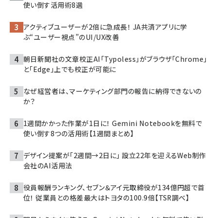
使い倒す活用術8選
アクティブユーザーが2倍に急成長！ JA共済アプリに学
ぶ“ユーザー視点”のUI/UX改善
朝日新聞社の文章校正AI「Typoless」がブラウザ「Chrome」
と「Edge」上でも校正が可能に
なぜ経営者は、マーケティング部門の報告に納得できないの
か？
1週間かかった作業が1日に！ Gemini Notebookを無料で
使い倒す8つの活用術【1週間まとめ】
デザイン提案が「2週間→2日に」 設立22年を迎えるWeb制作
会社のAI活用法
役員報酬ランキング、セブン＆アイ元取締役が134億円超で首
位！ 従業員との格差最大はトヨタの100.9倍【TSR調べ】