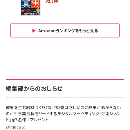
￥2,200
Amazonランキングをもっと見る
Amazon ビジネス・経済関連書籍 の売れ筋ランキン
Amazon 家電＆カメラ の売れ筋ランキング
Amazon パソコン・周辺機器 の売れ筋ランキング
グ
更新日時：2026/06/26 19:00
更新日時：2026/06/26 19:00
更新日時：2026/06/26 19:00
anan(アンアン)2026/07/01号 No.2501[魅せる
KIOXIA(キオクシア) 旧東芝メモリ microSD
KIOXIA(キオクシア) 旧東芝メモリ microSD
カラダ2026／宮舘涼太]
128GB UHS-I Class10 (最大読出速度
128GB UHS-I Class10 (最大読出速度
100MB/s) Nintendo Switch動作確認済 国内
100MB/s) Nintendo Switch動作確認済 国内
￥880
サポート正規品 メーカー保証5年 KLMEA128G
サポート正規品 メーカー保証5年 KLMEA128G
￥2,680
￥2,680
編集部からのおしらせ
anan(アンアン)2026/06/24号 No.2500増刊
スペシャルエディション[王道エンタメの矜持／
NIMASO ガラスフィルム iPhone 17 用 保護フィ
Amazon eギフトカード - Amazonロゴ - クラ
BTS]
ルム 強化ガラス 耐衝撃 高透過率 指紋防止 貼りや
シック
すい ガイド枠付き いPhone17 (6.3インチ) 対応
成果を生む組織づくり『なぜ戦略は正しいのに成果があがらない
￥1,100
￥5,000
2枚セット DSP25F1698
のか？ 事業成長をリードするデジタルマーケティング・マネジメン
￥1,599
ト』を3名様にプレゼント
anan(アンアン)2026/07/08号 No.2502[2026
Anker PowerLine III Flow USB-C & USB-C
年後半、あなたの恋と運命／山田涼介]
【New】Amazon Fire TV Stick HD | 手軽にスト
ケーブル Anker絡まないケーブル 240W 結束バン
8月7日 10:00