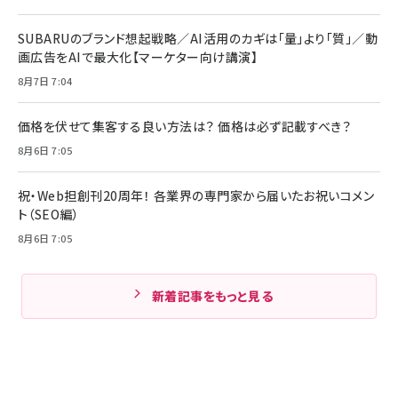
SUBARUのブランド想起戦略／AI活用のカギは「量」より「質」／動
画広告をAIで最大化【マーケター向け講演】
8月7日 7:04
価格を伏せて集客する良い方法は？ 価格は必ず記載すべき？
8月6日 7:05
祝・Web担創刊20周年！ 各業界の専門家から届いたお祝いコメン
ト（SEO編）
8月6日 7:05
新着記事をもっと見る