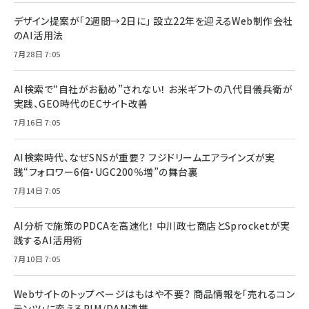
デザイン提案が「2週間→2日に」 設立22年を迎えるWeb制作会社
のAI活用法
7月28日 7:05
AI検索で“自社がお勧め”されない！ お米ギフトの八代目儀兵衛が
実践、GEO時代のECサイト改善
7月16日 7:05
AI検索時代、なぜSNSが重要？ フジドリームエアラインズが実
践“フォロワー6倍・UGC200％増”の舞台裏
7月14日 7:05
AI分析で施策のPDCAを高速化！ 中川政七商店とSprocketが実
践するAI活用術
7月10日 7:05
Webサイトのトップページはもはや不要？ 商品情報を「売れるコン
テンツ」に変えるPIM/DAM連携