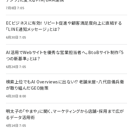
7月8日 7:05
ECビジネスに有効！ リピート促進や顧客満足度向上に直結する
「LINE通知メッセージ」とは？
6月30日 7:05
AI活用でWebサイトを優秀な営業担当者へ。BtoBサイト制作「5
つの新基準」とは？
6月24日 7:05
検索上位でもAI Overviewsに出ない!? 老舗米屋・八代目儀兵衛
が取り組んだGEO施策
4月20日 8:00
明太子の「やまや」に聞く、マーケティングから店舗・採用まで広が
るデータ活用術
4月14日 7:05