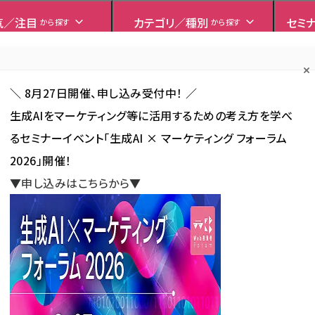
気／注目
カテゴリ／種別
セミ
から探す
から探す
Forum
Web担ビギナー
Web担メルマガ
連載・特集
＼ 8月27日開催、申し込み受付中！ ／
生成AIをマーケティング等に活用するための考え方を学べ
るセミナーイベント「生成AI × マーケティング フォーラム
SNS
アクセス解析／データ分析
サイト制作／デザイン
CMS
2026」開催！
▼申し込みはこちらから▼
使われている記事の一覧
れている記事の一覧
新