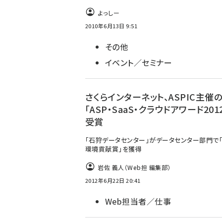
よっしー
2010年6月13日 9:51
その他
イベント／セミナー
さくらインターネット、ASPIC主催
「ASP・SaaS・クラウドアワード201
受賞
「石狩データセンター」がデータセンター部門で
環境貢献賞」を獲得
岩佐 義人（Web担 編集部）
2012年6月22日 20:41
Web担当者／仕事