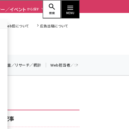
ナー／イベント
から探す
検索
MENU
Web担について
広告出稿について
seo (3528)
調査／リサーチ／統計
Web担当者／仕事
法律／標準規格
ai (2811)
youtube (2439)
note (2315)
セミナー (2308)
z世代 (1623)
着記事
meo (1277)