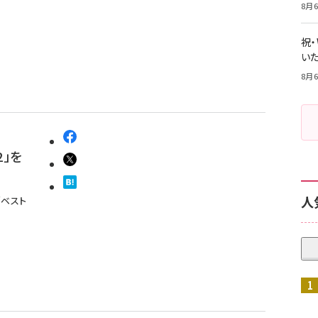
8月6
祝
いた
8月6
の
2」を
人
「ベスト