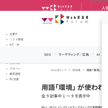
メ
人
Web担当者Forum
イ
Web担当者
Web担当者
ン
EC担当者
コ
製品導入
ン
企業IT
ソフト開発
テ
IoT・AI
ン
DCクラウド
SEO
マーケティング／広告
AI
研究・調査
ツ
エネルギー
に
ドローン
Web担トップ
用語集
用語「環境」 が
移
教育講座
パ
EC支援
動
用語「環境」 が使わ
ン
全 9 記事中 1 ～ 9 を表示中
く
ず
Moz - SEOとインバウンドマーケティングの実践情報