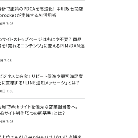
I分析で施策のPDCAを高速化！ 中川政七商店
procketが実践するAI活用術
0日 7:05
ebサイトのトップページはもはや不要？ 商品
を「売れるコンテンツ」に変えるPIM/DAM連
日 7:05
Cビジネスに有効！ リピート促進や顧客満足度
上に直結する「LINE通知メッセージ」とは？
0日 7:05
I活用でWebサイトを優秀な営業担当者へ。
oBサイト制作「5つの新基準」とは？
4日 7:05
上位でもAI Overviewsに出ない!? 老舗米