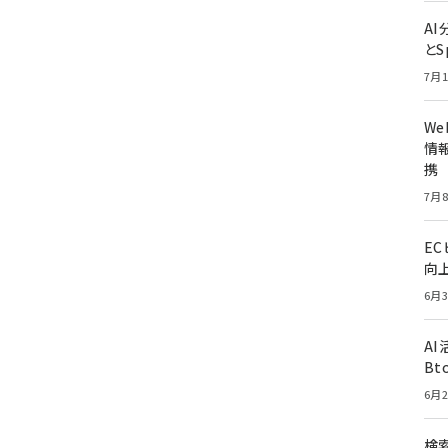
A
とS
7月1
W
情報
携
7月8
E
向
6月3
A
Bt
6月2
検索