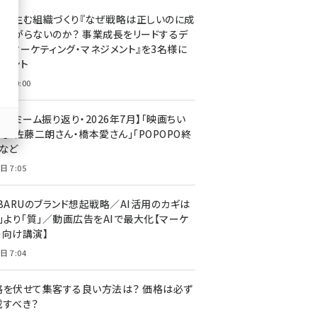
llmo (1166)
果を生む組織づくり『なぜ戦略は正しいのに成
があがらないのか？ 事業成長をリードするデ
タルマーケティング・マネジメント』を3名様に
レゼント
日 10:00
ットミーム振り返り・2026年7月】「映画ちい
」「佐藤二朗さん・橋本愛さん」「POPOPO終
」など
日 7:05
UBARUのブランド想起戦略／AI活用のカギは
量」より「質」／動画広告をAIで最大化【マーケ
ー向け講演】
日 7:04
格を伏せて集客する良い方法は？ 価格は必ず
載すべき？