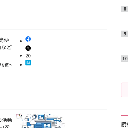
簡便
」など
20
リを使っ
の活動
読
ト」を