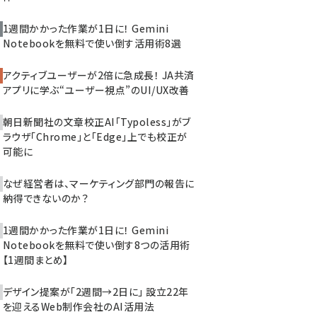
1週間かかった作業が1日に！ Gemini
Notebookを無料で使い倒す活用術8選
アクティブユーザーが2倍に急成長！ JA共済
アプリに学ぶ“ユーザー視点”のUI/UX改善
朝日新聞社の文章校正AI「Typoless」がブ
ラウザ「Chrome」と「Edge」上でも校正が
可能に
なぜ経営者は、マーケティング部門の報告に
納得できないのか？
1週間かかった作業が1日に！ Gemini
Notebookを無料で使い倒す8つの活用術
【1週間まとめ】
デザイン提案が「2週間→2日に」 設立22年
を迎えるWeb制作会社のAI活用法