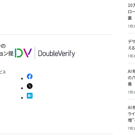
10
ロー
裏
7月2
デ
ンの
え
ョン提
7月2
A
ビス
の
善
7月1
AI
ライ
増
7月1