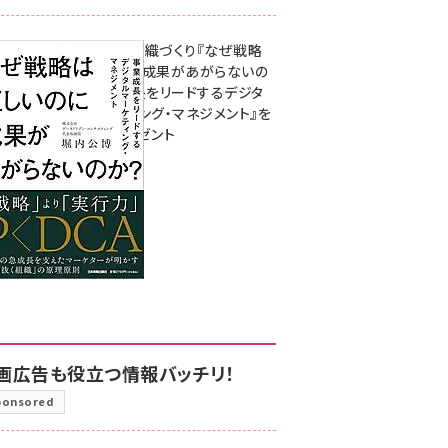
成果を生む組織づくり『なぜ戦略
は正しいのに成果があがらないの
か？ 事業成長をリードするデジタ
ルマーケティング・マネジメント』を
3名様にプレゼント
8月7日 10:00
画広告も役立つ情報バッチリ！
ponsored