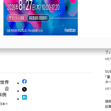
になっ
成
果
ジ
プ
8月7
【ネ
かわ
了
8月7
S
「
 世界
タ
命 企
8月7
事例
価
日本!!
記