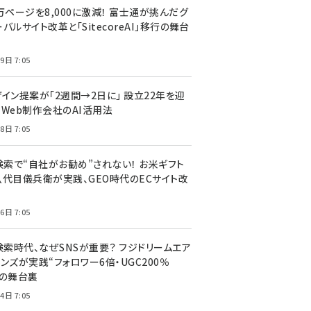
万ページを8,000に激減！ 富士通が挑んだグ
バルサイト改革と「SitecoreAI」移行の舞台
9日 7:05
ザイン提案が「2週間→2日に」 設立22年を迎
るWeb制作会社のAI活用法
8日 7:05
I検索で“自社がお勧め”されない！ お米ギフト
八代目儀兵衛が実践、GEO時代のECサイト改
6日 7:05
検索時代、なぜSNSが重要？ フジドリームエア
ンズが実践“フォロワー6倍・UGC200％
”の舞台裏
4日 7:05