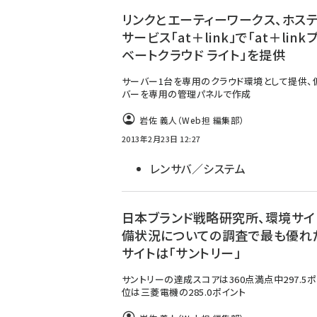
リンクとエーティーワークス、ホステ
サービス「at＋link」で「at＋link
ベートクラウド ライト」を提供
サーバー1台を専用のクラウド環境として提供、
バーを専用の管理パネルで作成
岩佐 義人（Web担 編集部）
2013年2月23日 12:27
レンサバ／システム
日本ブランド戦略研究所、環境サイ
備状況についての調査で最も優れ
サイトは「サントリー」
サントリーの達成スコアは360点満点中297.5ポ
位は三菱電機の285.0ポイント