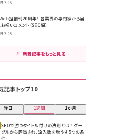
日 7:05
・Web担創刊20周年！ 各業界の専門家から届
お祝いコメント（SEO編）
日 7:05
新着記事をもっと見る
気記事トップ10
昨日
1週間
1か月
SEOで勝つタイトル付けの法則とは？ グー
グルから評価され、流入数を増やす5つの条
件