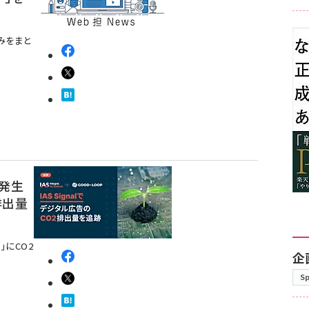
みをまと
で発生
排出量
l」にCO2
企
S