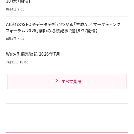
30（水）開催】
組織の成果を最大化する ルールのデザイン
技術基準適合】ブラック
￥5,990
サッポロ 生ビール 黒ラベル 350ml 缶 24本 ビー
8月4日 9:00
￥1,980
ル ケース買い【6/30応募〆切! 黒ラベルビヤセラー
キャンペーン】
Anker PowerLine III Flow USB-C & USB-C
ケーブル Anker絡まないケーブル 240W 結束バン
￥4,857
AI時代のSEOやデータ分析がわかる「生成AI×マーケティング
ド付き USB PD対応 シリコン素材採用 iPhone
フォーラム 2026」講師の必読記事7選【8/27開催】
Amazonランキングをもっと見る
17 / 16 / 15 / Galaxy iPad Pro MacBook
￥1,890
Pro/Air 各種対応 (1.8m ミッドナイトブラック)
8月4日 7:04
Amazonランキングをもっと見る
Web担 編集後記 2026年7月
Amazonランキングをもっと見る
7月31日 15:00
すべて見る