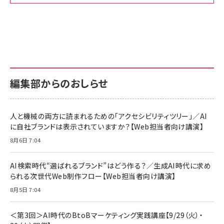
Amazon ビジネス・経済関連書籍 の売れ筋ランキン
Amazon 家電＆カメラ の売れ筋ランキング
Amazon パソコン・周辺機器 の売れ筋ランキング
グ
更新日時：2026/06/26 19:00
更新日時：2026/06/26 19:00
更新日時：2026/06/26 19:00
anan(アンアン)2026/07/01号 No.2501[魅せる
KIOXIA(キオクシア) 旧東芝メモリ microSD
KIOXIA(キオクシア) 旧東芝メモリ microSD
カラダ2026／宮舘涼太]
128GB UHS-I Class10 (最大読出速度
128GB UHS-I Class10 (最大読出速度
100MB/s) Nintendo Switch動作確認済 国内
100MB/s) Nintendo Switch動作確認済 国内
￥880
サポート正規品 メーカー保証5年 KLMEA128G
サポート正規品 メーカー保証5年 KLMEA128G
￥2,680
￥2,680
編集部からのおしらせ
anan(アンアン)2026/06/24号 No.2500増刊
スペシャルエディション[王道エンタメの矜持／
NIMASO ガラスフィルム iPhone 17 用 保護フィ
Amazon eギフトカード - Amazonロゴ - クラ
BTS]
ルム 強化ガラス 耐衝撃 高透過率 指紋防止 貼りや
シック
すい ガイド枠付き いPhone17 (6.3インチ) 対応
人と機械の両方に読まれるための「アクセシビリティツリー」／AI
￥1,100
￥5,000
2枚セット DSP25F1698
に自社ブランドは表示されていますか？【Web担当者向け講演】
￥1,599
8月6日 7:04
anan(アンアン)2026/07/08号 No.2502[2026
Anker PowerLine III Flow USB-C & USB-C
年後半、あなたの恋と運命／山田涼介]
【New】Amazon Fire TV Stick HD | 手軽にスト
ケーブル Anker絡まないケーブル 240W 結束バン
リーミングをはじめよう | ストリーミングメディアプ
ド付き USB PD対応 シリコン素材採用 iPhone
￥880
AI検索時代“選ばれるブランド”はどう作る？／生成AI時代に求め
レイヤー
17 / 16 / 15 / Galaxy iPad Pro MacBook
￥1,890
Pro/Air 各種対応 (1.8m ミッドナイトブラック)
られる次世代Web制作フロー【Web担当者向け講演】
￥6,980
ママ投資家が育休中に１億貯めた株式投資
8月5日 7:04
アサヒ飲料 モンスター エナジー 355ml×24本
￥1,870
Anker Soundcore P31i (Bluetooth 6.1) 【完
￥4,192
全ワイヤレスイヤホン/アクティブノイズキャンセリ
＜第3回＞AI時代のBtoBマーケティング実践講座【9/29（火）・
ング/マルチポイント接続 / 最大50時間再生 / PSE