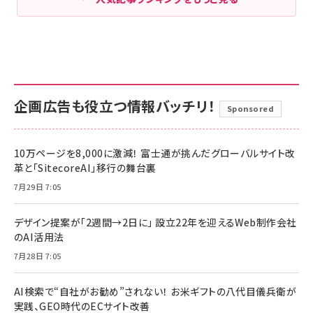
企画広告も役立つ情報バッチリ！
Sponsored
10万ページを8,000に激減！ 富士通が挑んだグローバルサイト改
革と「SitecoreAI」移行の舞台裏
7月29日 7:05
デザイン提案が「2週間→2日に」 設立22年を迎えるWeb制作会社
のAI活用法
7月28日 7:05
AI検索で“自社がお勧め”されない！ お米ギフトの八代目儀兵衛が
実践、GEO時代のECサイト改善