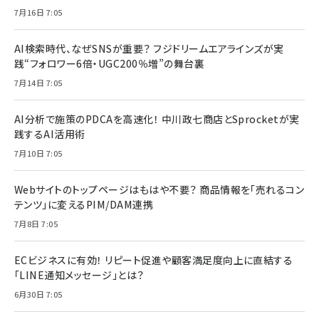
7月16日 7:05
AI検索時代、なぜSNSが重要？ フジドリームエアラインズが実
践“フォロワー6倍・UGC200％増”の舞台裏
7月14日 7:05
AI分析で施策のPDCAを高速化！ 中川政七商店とSprocketが実
践するAI活用術
7月10日 7:05
Webサイトのトップページはもはや不要？ 商品情報を「売れるコン
テンツ」に変えるPIM/DAM連携
7月8日 7:05
ECビジネスに有効！ リピート促進や顧客満足度向上に直結する
「LINE通知メッセージ」とは？
6月30日 7:05