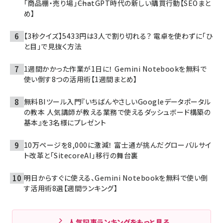
「商品棚・売り場」――ChatGPT時代の新しい購買行動【SEOまと
め】
【3秒クイズ】5433円は3人で割り切れる？ 電卓を使わずに「ひ
と目」で見抜く方法
1週間かかった作業が1日に！ Gemini Notebookを無料で
使い倒す8つの活用術【1週間まとめ】
無料BIツール入門『いちばんやさしいGoogleデータポータル
の教本 人気講師が教える業務で使えるダッシュボード構築の
基本』を3名様にプレゼント
10万ページを8,000に激減！ 富士通が挑んだグローバルサイ
ト改革と「SitecoreAI」移行の舞台裏
明日からすぐに使える、Gemini Notebookを無料で使い倒
す活用術8選【週間ランキング】
人気記事ランキングをもっと見る