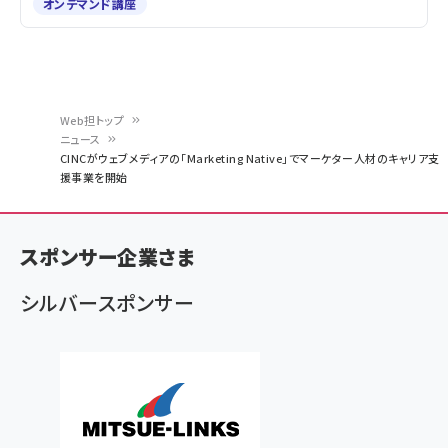
オンデマンド講座
Web担トップ
ニュース
パ
CINCがウェブメディアの「Marketing Native」でマーケター人材のキャリア支
援事業を開始
ン
く
ず
スポンサー企業さま
シルバースポンサー