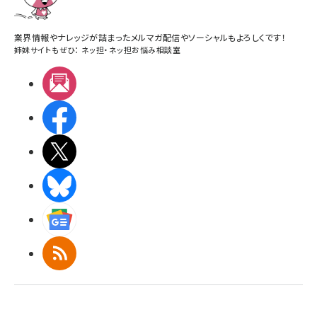
業界情報やナレッジが詰まったメルマガ配信やソーシャルもよろしくです！
姉妹サイトもぜひ：
ネッ担
・
ネッ担お悩み相談室
メルマガ
Facebook
X(エックス)
BlueSky
Googleニュース
RSS