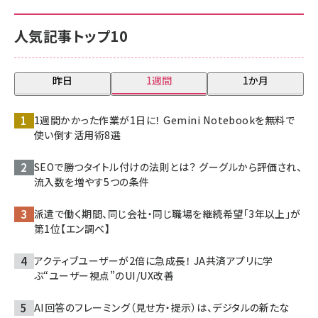
人気記事トップ10
昨日
1週間
1か月
1週間かかった作業が1日に！ Gemini Notebookを無料で
使い倒す活用術8選
SEOで勝つタイトル付けの法則とは？ グーグルから評価され、
流入数を増やす5つの条件
派遣で働く期間、同じ会社・同じ職場を継続希望「3年以上」が
第1位【エン調べ】
アクティブユーザーが2倍に急成長！ JA共済アプリに学
ぶ“ユーザー視点”のUI/UX改善
AI回答のフレーミング（見せ方・提示）は、デジタルの新たな