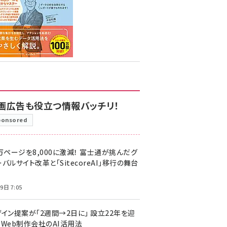
画広告も役立つ情報バッチリ！
ponsored
万ページを8,000に激減！ 富士通が挑んだグ
バルサイト改革と「SitecoreAI」移行の舞台
9日 7:05
ザイン提案が「2週間→2日に」 設立22年を迎
るWeb制作会社のAI活用法