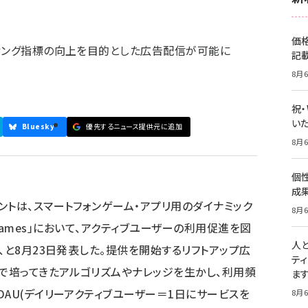
価
ィング指標の向上を目的とした広告配信が可能に
記
8月6
祝
いた
Bluesky
優先するニュース提供元に追加
8月6
個
成
ントは、スマートフォンゲーム・アプリ用のダイナミック
8月6
or Games」において、アクティブユーザーの利用促進を図
人
、と8月23日発表した。提供を開始するリフトアップ広
テ
域で培ってきたアルゴリズムやナレッジを生かし、利用頻
ま
AU(デイリーアクティブユーザー＝1日にサービスを
8月6