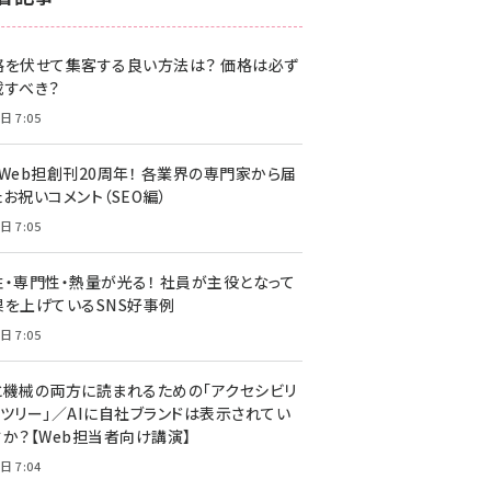
z世代 (1622)
格を伏せて集客する良い方法は？ 価格は必ず
meo (1275)
載すべき？
llmo (1163)
日 7:05
・Web担創刊20周年！ 各業界の専門家から届
お祝いコメント（SEO編）
日 7:05
性・専門性・熱量が光る！ 社員が主役となって
果を上げているSNS好事例
日 7:05
と機械の両方に読まれるための「アクセシビリ
ィツリー」／AIに自社ブランドは表示されてい
すか？【Web担当者向け講演】
日 7:04