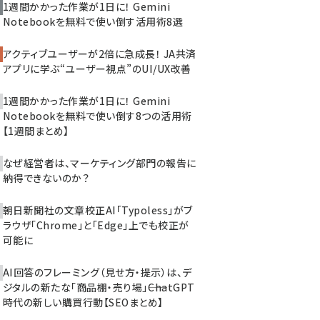
1週間かかった作業が1日に！ Gemini
Notebookを無料で使い倒す活用術8選
アクティブユーザーが2倍に急成長！ JA共済
アプリに学ぶ“ユーザー視点”のUI/UX改善
1週間かかった作業が1日に！ Gemini
Notebookを無料で使い倒す8つの活用術
【1週間まとめ】
なぜ経営者は、マーケティング部門の報告に
納得できないのか？
朝日新聞社の文章校正AI「Typoless」がブ
ラウザ「Chrome」と「Edge」上でも校正が
可能に
AI回答のフレーミング（見せ方・提示）は、デ
ジタルの新たな「商品棚・売り場」――ChatGPT
時代の新しい購買行動【SEOまとめ】