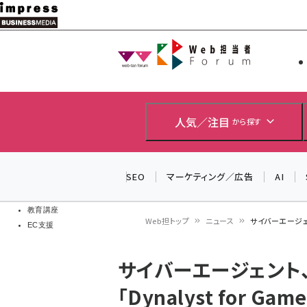
メ
イ
Web担当者
Web担当者
ン
EC担当者
コ
製品導入
ン
企業IT
ソフト開発
テ
人気／注目
から探す
IoT・AI
ン
DCクラウド
研究・調査
ツ
SEO
マーケティング／広告
AI
エネルギー
に
ドローン
移
教育講座
Web担トップ
ニュース
サイバーエージェン
EC支援
動
パ
サイバーエージェント
ン
「Dynalyst for 
く