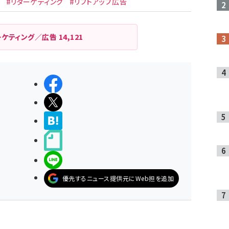
#リターゲティング
#リフトアップ広告
ーケティング／広告
14,121
シェアする
ポストする
>ブクマする
noteで書く
LINEで送る
優先するニュース提供元にWeb担を追加