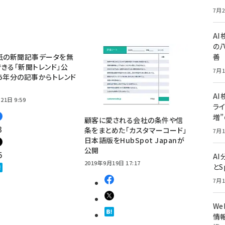
7月2
A
の
紙の新聞記事データを無
善
きる「新聞トレンド」公
7月1
5年分の記事からトレンド
AI
21日 9:59
ライ
増
顧客に愛される会社の条件や信
3
条をまとめた「カスタマーコード」
7月1
日本語版をHubSpot Japanが
公開
5
A
2019年9月19日 17:17
とS
7月1
W
情報