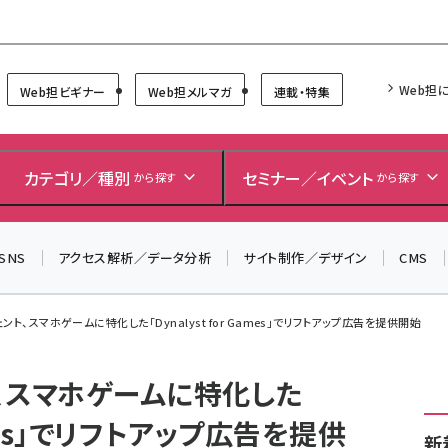
Forum
Web担
Web担ビギナー
Web担メルマガ
連載・特集
＼ 8月27日開催、申し込み受付中！ ／
生成AIをマーケティング等に活用するための考え方を学べ
カテゴリ／種別
セミナー／イベント
から探す
から探す
るセミナーイベント「生成AI × マーケティング フォーラム
2026」開催！
SNS
アクセス解析／データ分析
サイト制作／デザイン
CMS
▼申し込みはこちらから▼
ト、スマホゲームに特化した「Dynalyst for Games」でリフトアップ広告を提供開始
、スマホゲームに特化した
Games」でリフトアップ広告を提供
新