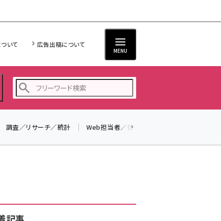
について
広告出稿について
MENU
調査／リサーチ／統計
Web担当者／仕事
法律／標準規格
seo (3524)
ai (2804)
youtube (2431)
note (2312)
セミナー (2306)
着記事