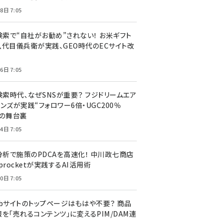
8日 7:05
I検索で“自社がお勧め”されない！ お米ギフト
八代目儀兵衛が実践、GEO時代のECサイト改
6日 7:05
検索時代、なぜSNSが重要？ フジドリームエア
ンズが実践“フォロワー6倍・UGC200％
”の舞台裏
4日 7:05
I分析で施策のPDCAを高速化！ 中川政七商店
procketが実践するAI活用術
0日 7:05
ebサイトのトップページはもはや不要？ 商品
を「売れるコンテンツ」に変えるPIM/DAM連