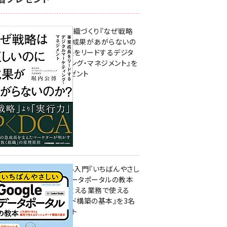
成果を生む組織づくり『なぜ戦略
は正しいのに成果があがらないの
か？ 事業成長をリードするデジタ
ルマーケティング・マネジメント』を
3名様にプレゼント
10:00
無料BIツール入門『いちばんやさし
いGoogleデータポータルの教本
人気講師が教える業務で使える
ダッシュボード構築の基本』を3名
様にプレゼント
7月31日 10:00