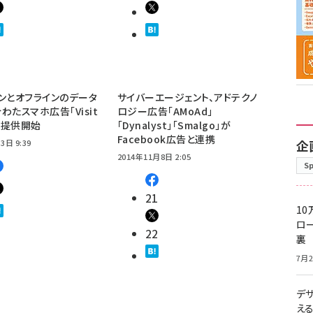
ンとオフラインのデータ
サイバーエージェント、アドテクノ
わたスマホ広告「Visit
ロジー広告「AMoAd」
」の提供開始
「Dynalyst」「Smalgo」が
Facebook広告と連携
企
3日 9:39
2014年11月8日 2:05
S
21
10
ロー
22
裏
7月2
デ
え