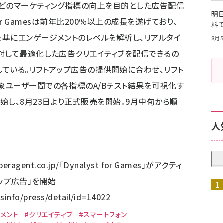
などのマーケティング指標の向上を目的とした広告配信
明日
for Gamesは前年比200％以上の成長を遂げており、
料
基にエンゲージメントのレベルを解析し、リアルタイ
8月5
対して最適化した広告クリエイティブを配信できるの
ている。リフトアップ広告の提供開始に合わせ、リフト
象ユーザー間での各指標のA/Bテスト結果を可視化す
始し、8月23日より正式販売を開始。9月中旬から順
人
beragent.co.jp/
「Dynalyst for Games」がアクティ
ップ広告」を開始
sinfo/press/detail/id=14022
メント
#クリエイティブ
#スマートフォン