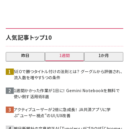
人気記事トップ10
昨日
1週間
1か月
SEOで勝つタイトル付けの法則とは？ グーグルから評価され、
流入数を増やす5つの条件
1週間かかった作業が1日に！ Gemini Notebookを無料で
使い倒す活用術8選
アクティブユーザーが2倍に急成長！ JA共済アプリに学
ぶ“ユーザー視点”のUI/UX改善
朝日新聞社の文章校正AI「Typoless」がブラウザ「Chrome」