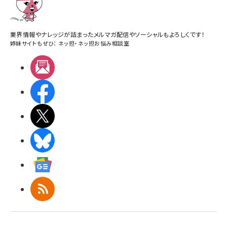
業界情報やナレッジが詰まったメルマガ配信やソーシャルもよろしくです！
姉妹サイトもぜひ：
ネッ担
・
ネッ担お悩み相談室
メルマガ
Facebook
X(エックス)
BlueSky
Googleニュース
RSS