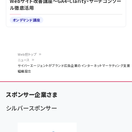
Webサイト改善講座～GA4・Clarity・サーチコンソー
ル徹底活用
オンデマンド講座
Web担トップ
ニュース
パ
サイバーエージェントがブランド広告企業のインターネットマーケティング支援
組織設立
ン
く
ず
スポンサー企業さま
シルバースポンサー