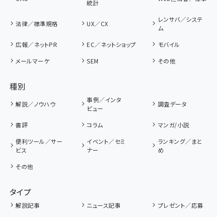
統計
レンサバ／システ
法律／標準規格
UX／CX
ム
広報／ネットPR
EC／ネットショップ
モバイル
メールマーケ
SEM
その他
種別
事例／インタ
解説／ノウハウ
調査データ
ビュー
書評
コラム
マンガ/小説
便利ツール／サー
イベント／セミ
ランキング／まと
ビス
ナー
め
その他
タイプ
解説記事
ニュース記事
プレゼント／応募