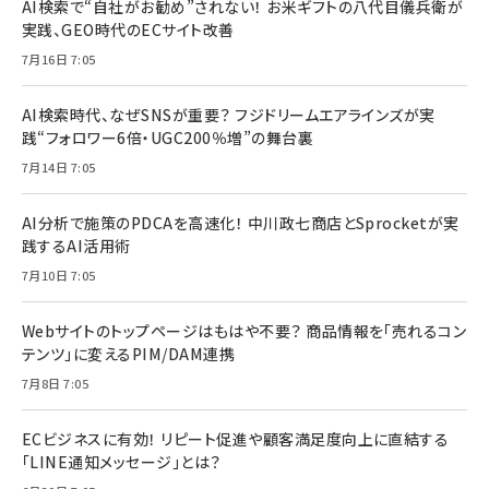
AI検索で“自社がお勧め”されない！ お米ギフトの八代目儀兵衛が
実践、GEO時代のECサイト改善
7月16日 7:05
AI検索時代、なぜSNSが重要？ フジドリームエアラインズが実
践“フォロワー6倍・UGC200％増”の舞台裏
7月14日 7:05
AI分析で施策のPDCAを高速化！ 中川政七商店とSprocketが実
践するAI活用術
7月10日 7:05
Webサイトのトップページはもはや不要？ 商品情報を「売れるコン
テンツ」に変えるPIM/DAM連携
7月8日 7:05
ECビジネスに有効！ リピート促進や顧客満足度向上に直結する
「LINE通知メッセージ」とは？