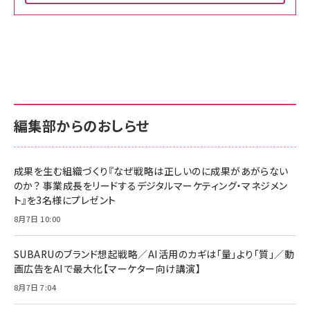
Amazon ビジネス・経済関連書籍 の売れ筋ランキン
Amazon 家電＆カメラ の売れ筋ランキング
Amazon パソコン・周辺機器 の売れ筋ランキング
グ
更新日時：2026/06/26 19:00
更新日時：2026/06/26 19:00
更新日時：2026/06/26 19:00
anan(アンアン)2026/07/01号 No.2501[魅せる
KIOXIA(キオクシア) 旧東芝メモリ microSD
KIOXIA(キオクシア) 旧東芝メモリ microSD
カラダ2026／宮舘涼太]
128GB UHS-I Class10 (最大読出速度
128GB UHS-I Class10 (最大読出速度
100MB/s) Nintendo Switch動作確認済 国内
100MB/s) Nintendo Switch動作確認済 国内
￥880
サポート正規品 メーカー保証5年 KLMEA128G
サポート正規品 メーカー保証5年 KLMEA128G
￥2,680
￥2,680
編集部からのおしらせ
anan(アンアン)2026/06/24号 No.2500増刊
スペシャルエディション[王道エンタメの矜持／
NIMASO ガラスフィルム iPhone 17 用 保護フィ
Amazon eギフトカード - Amazonロゴ - クラ
BTS]
ルム 強化ガラス 耐衝撃 高透過率 指紋防止 貼りや
シック
すい ガイド枠付き いPhone17 (6.3インチ) 対応
成果を生む組織づくり『なぜ戦略は正しいのに成果があがらない
￥1,100
￥5,000
2枚セット DSP25F1698
のか？ 事業成長をリードするデジタルマーケティング・マネジメン
￥1,599
ト』を3名様にプレゼント
anan(アンアン)2026/07/08号 No.2502[2026
Anker PowerLine III Flow USB-C & USB-C
年後半、あなたの恋と運命／山田涼介]
【New】Amazon Fire TV Stick HD | 手軽にスト
ケーブル Anker絡まないケーブル 240W 結束バン
8月7日 10:00
リーミングをはじめよう | ストリーミングメディアプ
ド付き USB PD対応 シリコン素材採用 iPhone
￥880
レイヤー
17 / 16 / 15 / Galaxy iPad Pro MacBook
￥1,890
Pro/Air 各種対応 (1.8m ミッドナイトブラック)
SUBARUのブランド想起戦略／AI活用のカギは「量」より「質」／動
￥6,980
画広告をAIで最大化【マーケター向け講演】
ママ投資家が育休中に１億貯めた株式投資
アサヒ飲料 モンスター エナジー 355ml×24本
￥1,870
8月7日 7:04
Anker Soundcore P31i (Bluetooth 6.1) 【完
￥4,192
全ワイヤレスイヤホン/アクティブノイズキャンセリ