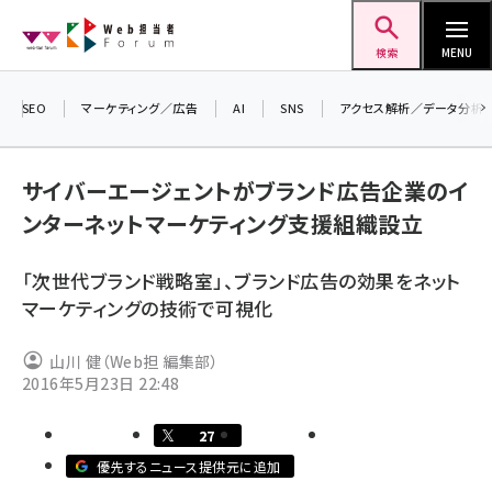
メ
Web担当者Forum
イ
検索
MENU
ン
コ
SEO
マーケティング／広告
AI
SNS
アクセス解析／データ分析
ン
＼ 
生
テ
サイバーエージェントがブランド広告企業のイ
るセ
ン
ンターネットマーケティング支援組織設立
20
ツ
seo (3538)
▼
に
「次世代ブランド戦略室」、ブランド広告の効果をネット
ai (2820)
移
マーケティングの技術で可視化
動
youtube (2444)
山川 健（Web担 編集部）
note (2322)
2016年5月23日 22:48
セミナー (2315)
27
z世代 (1629)
優先するニュース提供元に追加
meo (1281)