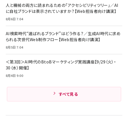
ング/マルチポイント接続 / 最大50時間再生 / PSE
人と機械の両方に読まれるための「アクセシビリティツリー」／AI
組織の成果を最大化する ルールのデザイン
技術基準適合】ブラック
￥5,990
サッポロ 生ビール 黒ラベル 350ml 缶 24本 ビー
に自社ブランドは表示されていますか？【Web担当者向け講演】
￥1,980
ル ケース買い【6/30応募〆切! 黒ラベルビヤセラー
8月6日 7:04
キャンペーン】
Anker PowerLine III Flow USB-C & USB-C
ケーブル Anker絡まないケーブル 240W 結束バン
￥4,857
ド付き USB PD対応 シリコン素材採用 iPhone
AI検索時代“選ばれるブランド”はどう作る？／生成AI時代に求め
Amazonランキングをもっと見る
17 / 16 / 15 / Galaxy iPad Pro MacBook
￥1,890
られる次世代Web制作フロー【Web担当者向け講演】
Pro/Air 各種対応 (1.8m ミッドナイトブラック)
Amazonランキングをもっと見る
8月5日 7:04
Amazonランキングをもっと見る
＜第3回＞AI時代のBtoBマーケティング実践講座【9/29（火）・
30（水）開催】
8月4日 9:00
すべて見る