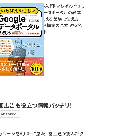
無料BIツール入門『いちばんやさし
いGoogleデータポータルの教本
人気講師が教える業務で使える
ダッシュボード構築の基本』を3名
様にプレゼント
7月31日 10:00
画広告も役立つ情報バッチリ！
ponsored
万ページを8,000に激減！ 富士通が挑んだグ