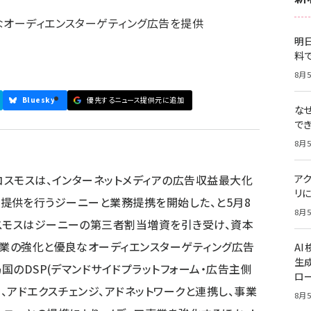
なオーディエンスターゲティング広告を提供
明日
料
8月5
Bluesky
優先するニュース提供元に追加
な
で
8月5
スコスモスは、インターネットメディアの広告収益最大化
ア
リに
の開発、提供を行うジーニーと業務提携を開始した、と5月8
8月5
スモスはジーニーの第三者割当増資を引き受け、資本
事業の強化と優良なオーディエンスターゲティング広告
A
生
ヵ国のDSP(デマンドサイドプラットフォーム・広告主側
ロ
、アドエクスチェンジ、アドネットワークと連携し、事業
8月5