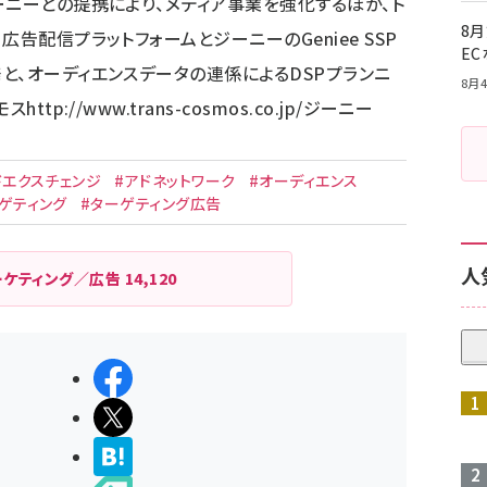
ーニーとの提携により、メディア事業を強化するほか、ト
8月
告配信プラットフォームとジーニーのGeniee SSP
E
と、オーディエンスデータの連係によるDSPプランニ
8月4
モス
http://www.trans-cosmos.co.jp/
ジーニー
ドエクスチェンジ
#アドネットワーク
#オーディエンス
ゲティング
#ターゲティング広告
人
ーケティング／広告
14,120
シェアする
ポストする
>ブクマする