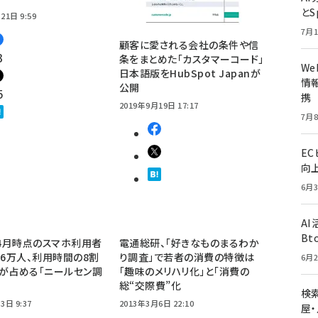
とS
21日 9:59
7月1
顧客に愛される会社の条件や信
3
条をまとめた「カスタマーコード」
W
日本語版をHubSpot Japanが
情報
公開
5
携
2019年9月19日 17:17
7月8
E
向
6月3
A
Bt
年4月時点のスマホ利用者
電通総研、「好きなものまるわか
96万人、利用時間の8割
り調査」で若者の消費の特徴は
6月2
が占める「ニールセン調
「趣味のメリハリ化」と「消費の
総“交際費”化
検索
3日 9:37
2013年3月6日 22:10
屋