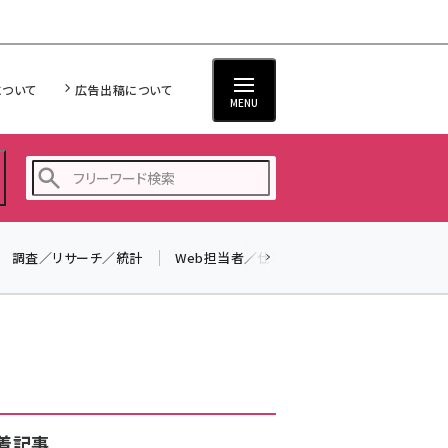
について
広告出稿について
MENU
調査／リサーチ／統計
Web担当者／仕事
法律／標準規格
seo (3516)
ai (2799)
youtube (2420)
note (2308)
セミナー (2296)
着記事