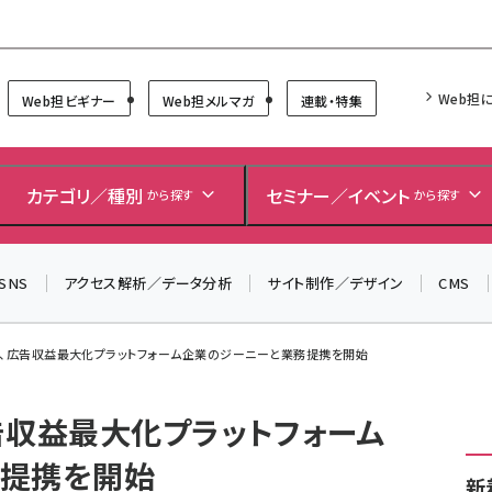
Forum
Web担
Web担ビギナー
Web担メルマガ
連載・特集
＼ 読者アンケートにご協力ください ／
7月24日で創刊20周年。ご回答者には抽選でプレゼントを
カテゴリ／種別
セミナー／イベント
から探す
から探す
差し上げます！
▼アンケートページはこちらから▼
SNS
アクセス解析／データ分析
サイト制作／デザイン
CMS
ス、広告収益最大化プラットフォーム企業のジーニーと業務提携を開始
告収益最大化プラットフォーム
務提携を開始
新