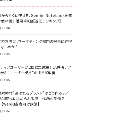
z世代 (1617)
からすぐに使える、Gemini Notebookを無
meo (1274)
で使い倒す活用術8選【週間ランキング】
llmo (1155)
日 8:00
ぜ経営者は、マーケティング部門の報告に納得
きないのか？
日 7:05
クティブユーザーが2倍に急成長！ JA共済アプ
学ぶ“ユーザー視点”のUI/UX改善
日 7:05
I検索時代“選ばれるブランド”はどう作る？／
成AI時代に求められる次世代Web制作フ
ー【Web担当者向け講演】
日 7:04