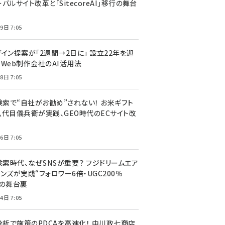
バルサイト改革と「SitecoreAI」移行の舞台
9日 7:05
ザイン提案が「2週間→2日に」 設立22年を迎
るWeb制作会社のAI活用法
8日 7:05
I検索で“自社がお勧め”されない！ お米ギフト
八代目儀兵衛が実践、GEO時代のECサイト改
6日 7:05
検索時代、なぜSNSが重要？ フジドリームエア
ンズが実践“フォロワー6倍・UGC200％
”の舞台裏
4日 7:05
I分析で施策のPDCAを高速化！ 中川政七商店