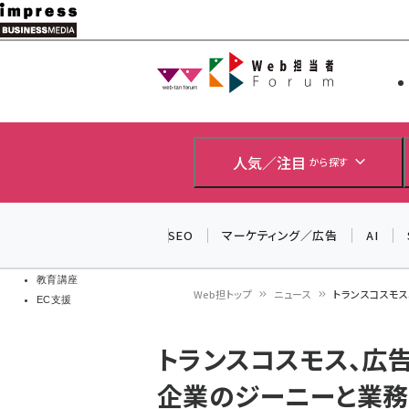
メ
イ
Web担当者
Web担当者
ン
EC担当者
コ
製品導入
ン
企業IT
ソフト開発
テ
人気／注目
から探す
IoT・AI
ン
DCクラウド
研究・調査
ツ
SEO
マーケティング／広告
AI
エネルギー
に
ドローン
移
教育講座
Web担トップ
ニュース
トランスコスモ
EC支援
動
パ
トランスコスモス、広
ン
企業のジーニーと業
く