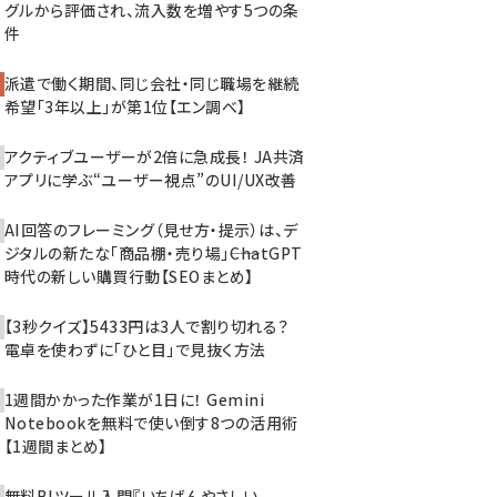
グルから評価され、流入数を増やす5つの条
件
派遣で働く期間、同じ会社・同じ職場を継続
希望「3年以上」が第1位【エン調べ】
アクティブユーザーが2倍に急成長！ JA共済
アプリに学ぶ“ユーザー視点”のUI/UX改善
AI回答のフレーミング（見せ方・提示）は、デ
ジタルの新たな「商品棚・売り場」――ChatGPT
時代の新しい購買行動【SEOまとめ】
【3秒クイズ】5433円は3人で割り切れる？
電卓を使わずに「ひと目」で見抜く方法
1週間かかった作業が1日に！ Gemini
Notebookを無料で使い倒す8つの活用術
【1週間まとめ】
無料BIツール入門『いちばんやさしい