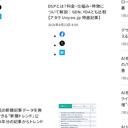
ロー
DSPとは？料金・仕組み・特徴に
裏
ついて解説｜GDN、YDAとも比較
7月2
【アタラ Unyoo.jp 特選記事】
2023年9月22日 8:00
デ
え
7月2
A
の
善
7月1
AI
ライ
増
紙の新聞記事データを無
7月1
きる「新聞トレンド」公
5年分の記事からトレンド
A