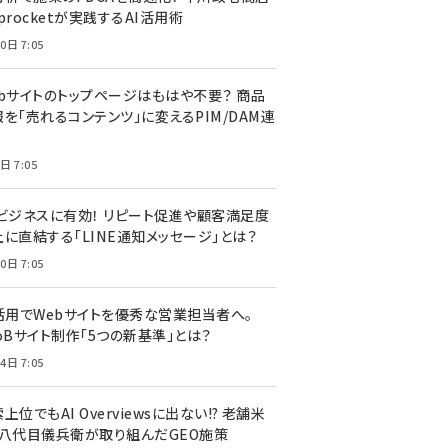
procketが実践するAI活用術
0日 7:05
ebサイトのトップページはもはや不要？ 商品
を「売れるコンテンツ」に変えるPIM/DAM連
日 7:05
Cビジネスに有効！ リピート促進や顧客満足度
上に直結する「LINE通知メッセージ」とは？
0日 7:05
I活用でWebサイトを優秀な営業担当者へ。
oBサイト制作「5つの新基準」とは？
4日 7:05
上位でもAI Overviewsに出ない!? 老舗米
・八代目儀兵衛が取り組んだGEO施策