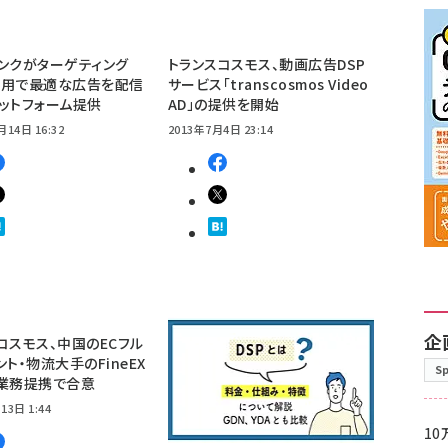
ンクがターゲティング
トランスコスモス、動画広告DSP
活用で最適な広告を配信
サービス「transcosmos Video
ットフォーム提供
AD」の提供を開始
月14日 16:32
2013年7月4日 23:14
企
コスモス、中国のECフル
ント・物流大手のFineEX
S
・業務提携で合意
13日 1:44
10