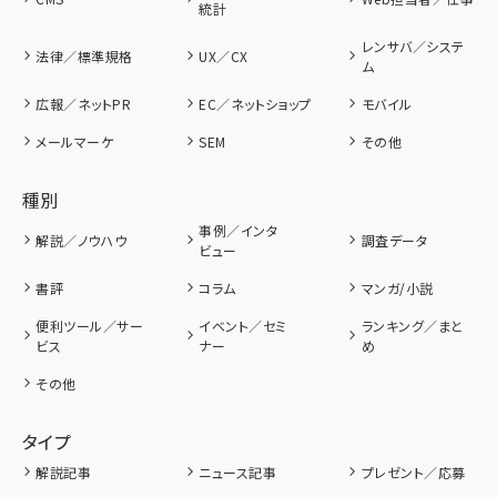
統計
レンサバ／システ
法律／標準規格
UX／CX
ム
広報／ネットPR
EC／ネットショップ
モバイル
メールマーケ
SEM
その他
種別
事例／インタ
解説／ノウハウ
調査データ
ビュー
書評
コラム
マンガ/小説
便利ツール／サー
イベント／セミ
ランキング／まと
ビス
ナー
め
その他
タイプ
解説記事
ニュース記事
プレゼント／応募