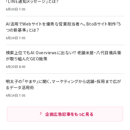
「LINE通知メッセージ」とは？
6月30日 7:05
AI活用でWebサイトを優秀な営業担当者へ。BtoBサイト制作「5
つの新基準」とは？
6月24日 7:05
検索上位でもAI Overviewsに出ない!? 老舗米屋・八代目儀兵衛
が取り組んだGEO施策
4月20日 8:00
明太子の「やまや」に聞く、マーケティングから店舗・採用まで広が
るデータ活用術
4月14日 7:05
企画広告記事をもっと見る