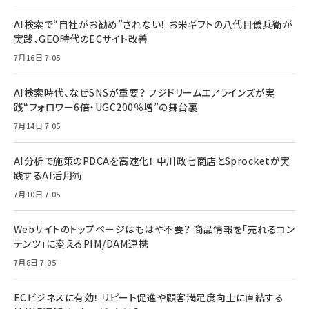
AI検索で“自社がお勧め”されない！ お米ギフトの八代目儀兵衛が
実践、GEO時代のECサイト改善
7月16日 7:05
AI検索時代、なぜSNSが重要？ フジドリームエアラインズが実
践“フォロワー6倍・UGC200％増”の舞台裏
7月14日 7:05
AI分析で施策のPDCAを高速化！ 中川政七商店とSprocketが実
践するAI活用術
7月10日 7:05
Webサイトのトップページはもはや不要？ 商品情報を「売れるコン
テンツ」に変えるPIM/DAM連携
7月8日 7:05
ECビジネスに有効！ リピート促進や顧客満足度向上に直結する