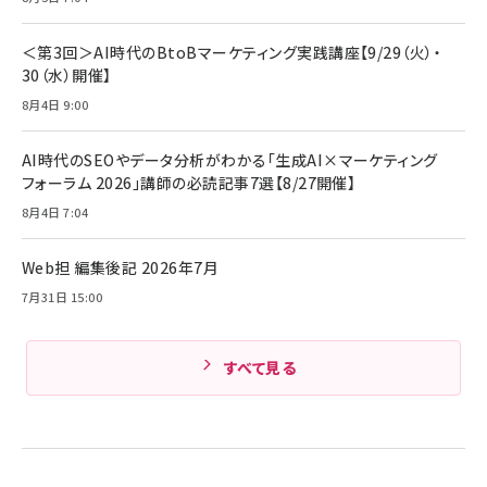
アサヒ飲料 モンスター エナジー 355ml×24本
￥1,870
Anker Soundcore P31i (Bluetooth 6.1) 【完
￥4,192
全ワイヤレスイヤホン/アクティブノイズキャンセリ
＜第3回＞AI時代のBtoBマーケティング実践講座【9/29（火）・
ング/マルチポイント接続 / 最大50時間再生 / PSE
30（水）開催】
組織の成果を最大化する ルールのデザイン
技術基準適合】ブラック
￥5,990
サッポロ 生ビール 黒ラベル 350ml 缶 24本 ビー
8月4日 9:00
￥1,980
ル ケース買い【6/30応募〆切! 黒ラベルビヤセラー
キャンペーン】
Anker PowerLine III Flow USB-C & USB-C
ケーブル Anker絡まないケーブル 240W 結束バン
￥4,857
AI時代のSEOやデータ分析がわかる「生成AI×マーケティング
ド付き USB PD対応 シリコン素材採用 iPhone
フォーラム 2026」講師の必読記事7選【8/27開催】
Amazonランキングをもっと見る
17 / 16 / 15 / Galaxy iPad Pro MacBook
￥1,890
Pro/Air 各種対応 (1.8m ミッドナイトブラック)
8月4日 7:04
Amazonランキングをもっと見る
Web担 編集後記 2026年7月
Amazonランキングをもっと見る
7月31日 15:00
すべて見る