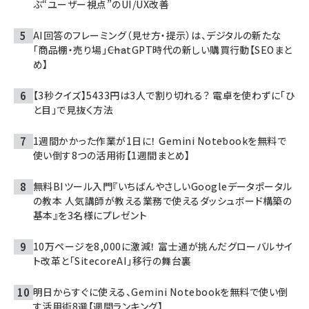
ぶ“ユーザー視点”のUI/UX改善
AI回答のフレーミング（見せ方・提示）は、デジタルの新たな
「商品棚・売り場」――ChatGPT時代の新しい購買行動【SEOまと
め】
【3秒クイズ】5433円は3人で割り切れる？ 電卓を使わずに「ひ
と目」で見抜く方法
1週間かかった作業が1日に！ Gemini Notebookを無料で
使い倒す8つの活用術【1週間まとめ】
無料BIツール入門『いちばんやさしいGoogleデータポータル
の教本 人気講師が教える業務で使えるダッシュボード構築の
基本』を3名様にプレゼント
10万ページを8,000に激減！ 富士通が挑んだグローバルサイ
ト改革と「SitecoreAI」移行の舞台裏
明日からすぐに使える、Gemini Notebookを無料で使い倒
す活用術8選【週間ランキング】