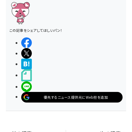
この記事をシェアしてほしいパン！
シェアする
ポストする
>ブクマする
noteで書く
LINEで送る
優先するニュース提供元にWeb担を追加