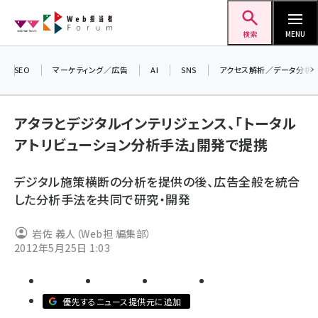
メ
Web担当者Forum
イ
検索
MENU
ン
コ
SEO
マーケティング／広告
AI
SNS
アクセス解析／データ分析
＼ 
ン
7月
テ
アタラとデジタルインテリジェンス、「トータル
差し
ン
アトリビューション分析手法」開発で提携
▼ア
ツ
seo (3516)
に
デジタル施策横断の分析を提供の後、広告全般を統合
ai (2799)
移
した分析手法を共同で研究・開発
動
youtube (2420)
岩佐 義人（Web担 編集部）
note (2308)
2012年5月25日 1:03
セミナー (2296)
z世代 (1617)
優先するニュース提供元に追加
meo (1274)