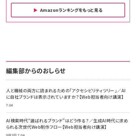
Amazonランキングをもっと見る
Amazon ビジネス・経済関連書籍 の売れ筋ランキン
Amazon 家電＆カメラ の売れ筋ランキング
Amazon パソコン・周辺機器 の売れ筋ランキング
グ
更新日時：2026/06/26 19:00
更新日時：2026/06/26 19:00
更新日時：2026/06/26 19:00
anan(アンアン)2026/07/01号 No.2501[魅せる
KIOXIA(キオクシア) 旧東芝メモリ microSD
KIOXIA(キオクシア) 旧東芝メモリ microSD
カラダ2026／宮舘涼太]
128GB UHS-I Class10 (最大読出速度
128GB UHS-I Class10 (最大読出速度
100MB/s) Nintendo Switch動作確認済 国内
100MB/s) Nintendo Switch動作確認済 国内
￥880
サポート正規品 メーカー保証5年 KLMEA128G
サポート正規品 メーカー保証5年 KLMEA128G
￥2,680
￥2,680
編集部からのおしらせ
anan(アンアン)2026/06/24号 No.2500増刊
スペシャルエディション[王道エンタメの矜持／
NIMASO ガラスフィルム iPhone 17 用 保護フィ
Amazon eギフトカード - Amazonロゴ - クラ
BTS]
ルム 強化ガラス 耐衝撃 高透過率 指紋防止 貼りや
シック
すい ガイド枠付き いPhone17 (6.3インチ) 対応
人と機械の両方に読まれるための「アクセシビリティツリー」／AI
￥1,100
￥5,000
2枚セット DSP25F1698
に自社ブランドは表示されていますか？【Web担当者向け講演】
￥1,599
7:04
anan(アンアン)2026/07/08号 No.2502[2026
Anker PowerLine III Flow USB-C & USB-C
年後半、あなたの恋と運命／山田涼介]
【New】Amazon Fire TV Stick HD | 手軽にスト
ケーブル Anker絡まないケーブル 240W 結束バン
リーミングをはじめよう | ストリーミングメディアプ
ド付き USB PD対応 シリコン素材採用 iPhone
￥880
AI検索時代“選ばれるブランド”はどう作る？／生成AI時代に求め
レイヤー
17 / 16 / 15 / Galaxy iPad Pro MacBook
￥1,890
Pro/Air 各種対応 (1.8m ミッドナイトブラック)
られる次世代Web制作フロー【Web担当者向け講演】
￥6,980
ママ投資家が育休中に１億貯めた株式投資
8月5日 7:04