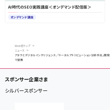
AI時代のSEO実践講座＜オンデマンド配信版＞
オンデマンド講座
Web担トップ
ニュース
パ
アタラとデジタルインテリジェンス、「トータルアトリビューション分析手法」開発
で提携
ン
く
ず
スポンサー企業さま
シルバースポンサー