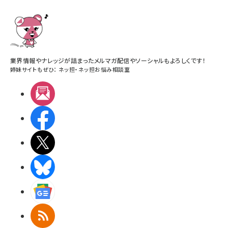
業界情報やナレッジが詰まったメルマガ配信やソーシャルもよろしくです！
姉妹サイトもぜひ：
ネッ担
・
ネッ担お悩み相談室
メルマガ
Facebook
X(エックス)
BlueSky
Googleニュース
RSS