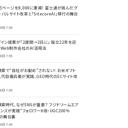
万ページを8,000に激減！ 富士通が挑んだグ
バルサイト改革と「SitecoreAI」移行の舞台
9日 7:05
ザイン提案が「2週間→2日に」 設立22年を迎
るWeb制作会社のAI活用法
8日 7:05
I検索で“自社がお勧め”されない！ お米ギフト
八代目儀兵衛が実践、GEO時代のECサイト改
6日 7:05
検索時代、なぜSNSが重要？ フジドリームエア
ンズが実践“フォロワー6倍・UGC200％
”の舞台裏
4日 7:05