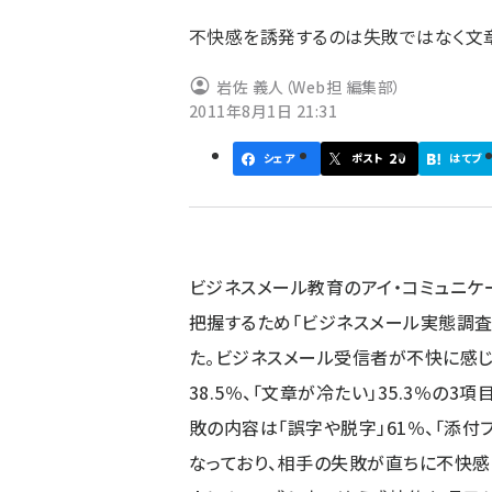
ず
不快感を誘発するのは失敗ではなく文
岩佐 義人（Web担 編集部）
2011年8月1日 21:31
20
シェア
ポスト
はてブ
ビジネスメール教育のアイ・コミュニケ
把握するため「ビジネスメール実態調査2
た。ビジネスメール受信者が不快に感じた
38.5％、「文章が冷たい」35.3％
敗の内容は「誤字や脱字」61％、「添付フ
なっており、相手の失敗が直ちに不快感