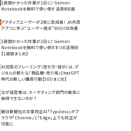
1週間かかった作業が1日に！ Gemini
Notebookを無料で使い倒す活用術8選
アクティブユーザーが2倍に急成長！ JA共済
アプリに学ぶ“ユーザー視点”のUI/UX改善
1週間かかった作業が1日に！ Gemini
Notebookを無料で使い倒す8つの活用術
【1週間まとめ】
AI回答のフレーミング（見せ方・提示）は、デ
ジタルの新たな「商品棚・売り場」――ChatGPT
時代の新しい購買行動【SEOまとめ】
なぜ経営者は、マーケティング部門の報告に
納得できないのか？
朝日新聞社の文章校正AI「Typoless」がブ
ラウザ「Chrome」と「Edge」上でも校正が
可能に