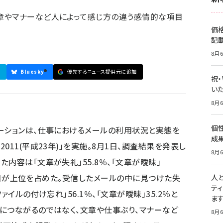
章やマナーなど人によって感じ方の違う感情的な項目
価
記
8月6
Bluesky
優先するニュース提供元に追加
祝
いた
8月6
個
ーションは、仕事におけるメールの利用状況と実態を
成
011(平成23年)」を実施。8月1日、調査結果を発表し
8月6
内容は「文章が失礼」55.8％、「文章が曖昧」
の3項目が上位を占めた。受信したメールの中に見つけた失
人
テ
ァイルの付け忘れ」56.1％、「文章が曖昧」35.2％と
ま
につながるのではなく、文章や仕事ぶり、マナーなど
8月6