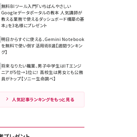
無料BIツール入門『いちばんやさしい
Googleデータポータルの教本 人気講師が
教える業務で使えるダッシュボード構築の基
本』を3名様にプレゼント
明日からすぐに使える、Gemini Notebook
を無料で使い倒す活用術8選【週間ランキン
グ】
将来なりたい職業、男子中学生はITエンジ
ニアが5位→1位に！ 高校生は男女とも公務
員がトップ【ソニー生命調べ】
人気記事ランキングをもっと見る
者プレゼント