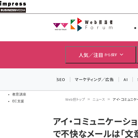
メ
イ
Web担当者
Web担当者
ン
EC担当者
コ
製品導入
ン
企業IT
ソフト開発
テ
人気／注目
から探す
IoT・AI
ン
DCクラウド
研究・調査
ツ
SEO
マーケティング／広告
AI
エネルギー
に
ドローン
移
教育講座
Web担トップ
ニュース
アイ・コミュニケ
EC支援
動
パ
アイ・コミュニケーショ
ン
で不快なメールは「文章
く