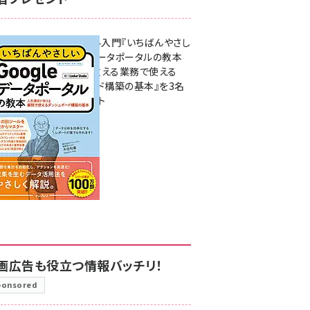
無料BIツール入門『いちばんやさし
いGoogleデータポータルの教本
人気講師が教える業務で使える
ダッシュボード構築の基本』を3名
様にプレゼント
7月31日 10:00
画広告も役立つ情報バッチリ！
ponsored