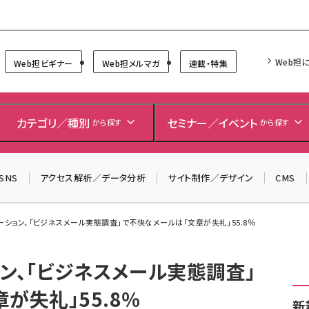
Forum
Web担
Web担ビギナー
Web担メルマガ
連載・特集
カテゴリ／種別
セミナー／イベント
から探す
から探す
SNS
アクセス解析／データ分析
サイト制作／デザイン
CMS
ーション、「ビジネスメール実態調査」で不快なメールは「文章が失礼」55.8％
ン、「ビジネスメール実態調査」
が失礼」55.8％
新