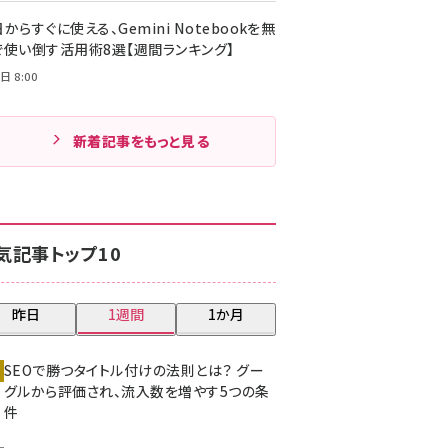
からすぐに使える、Gemini Notebookを無
で使い倒す活用術8選【週間ランキング】
日 8:00
新着記事をもっと見る
気記事トップ10
昨日
1週間
1か月
SEOで勝つタイトル付けの法則とは？ グー
グルから評価され、流入数を増やす5つの条
件