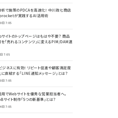
I分析で施策のPDCAを高速化！ 中川政七商店
procketが実践するAI活用術
0日 7:05
ebサイトのトップページはもはや不要？ 商品
を「売れるコンテンツ」に変えるPIM/DAM連
日 7:05
Cビジネスに有効！ リピート促進や顧客満足度
上に直結する「LINE通知メッセージ」とは？
0日 7:05
I活用でWebサイトを優秀な営業担当者へ。
oBサイト制作「5つの新基準」とは？
4日 7:05