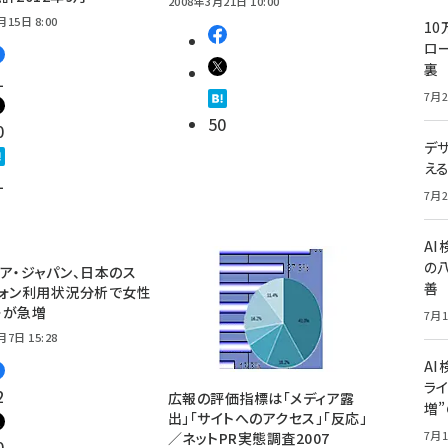
2008年3月21日 10:00
月15日 8:00
10
ロー
裏
1
7月2
50
0
デ
え
1
7月2
A
の
ア・ジャパン、日本のス
善
フォン利用状況分析で女性
ーが急増
7月1
月7日 15:28
AI
ライ
2
広報の評価指標は「メディア露
増
出」「サイトへのアクセス」「反応」
7月1
／ネットPR実態調査2007
0