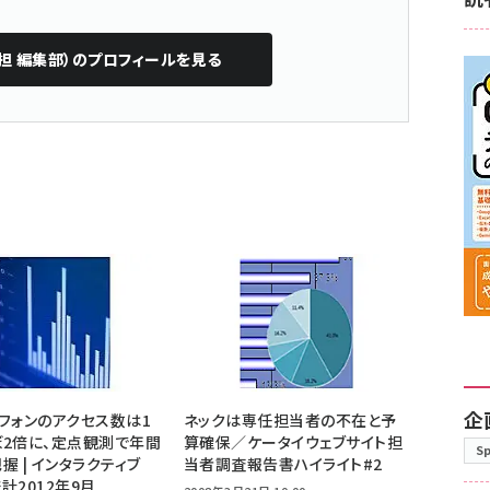
担 編集部）
のプロフィールを見る
企
フォンのアクセス数は1
ネックは専任担当者の不在と予
2倍に、定点観測で年間
算確保／ケータイウェブサイト担
S
握 | インタラクティブ
当者調査報告書ハイライト#2
計2012年9月