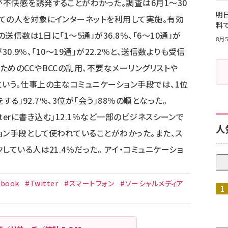
不快感を誘発することがわかった。調査は6月1～30
明日
ての人を対象にインターネットを利用して実施。有効
料
送信数は1日に「1～5通」が36.8％、「6～10通」が
8月5
30.9％、「10～19通」が22.2％と、送信数よりも受信
ためのCCやBCCの乱用、不要なメーリングリストや
いう。仕事上の主なコミュニケーション手段では、1位
をする」92.7％、3位が「会う」88％の順となった。
Twitterに書き込む」12.1％など一部のビジネスシーンで
人
ョン手段として使われていることがわかった。また、ス
している人は21.4％だった。 アイ・コミュニケーショ
ebook
#Twitter
#スマートフォン
#ソーシャルメディア