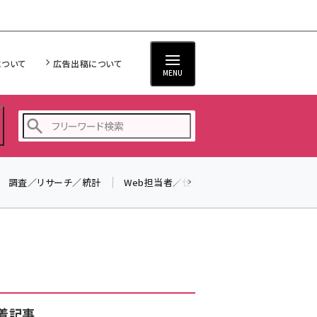
について
広告出稿について
MENU
調査／リサーチ／統計
Web担当者／仕事
法律／標準規格
seo (3523)
ai (2804)
youtube (2429)
note (2312)
セミナー (2303)
着記事