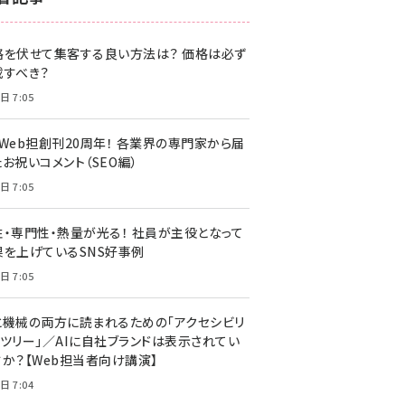
z世代 (1622)
格を伏せて集客する良い方法は？ 価格は必ず
meo (1275)
載すべき？
llmo (1161)
日 7:05
・Web担創刊20周年！ 各業界の専門家から届
お祝いコメント（SEO編）
日 7:05
性・専門性・熱量が光る！ 社員が主役となって
果を上げているSNS好事例
日 7:05
と機械の両方に読まれるための「アクセシビリ
ィツリー」／AIに自社ブランドは表示されてい
すか？【Web担当者向け講演】
日 7:04