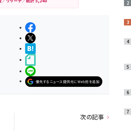
査／リサーチ／統計
5,240
シェアする
ポストする
>ブクマする
noteで書く
LINEで送る
優先するニュース提供元にWeb担を追加
次の記事