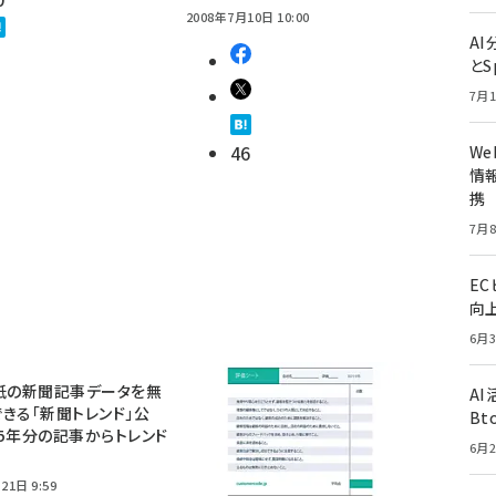
2008年7月10日 10:00
A
とS
7月1
46
W
情報
携
7月8
E
向
6月3
紙の新聞記事データを無
A
きる「新聞トレンド」公
Bt
5年分の記事からトレンド
6月2
21日 9:59