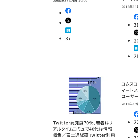
2008年5月14日 10:00
2012年11
3
37
2
2
コムスコ
マート
ユーザ
2011年12
2
Twitter認知度70%、若者はリ
アルタイムコミュで40代は情報
収集／富士通総研Twitter利用
3