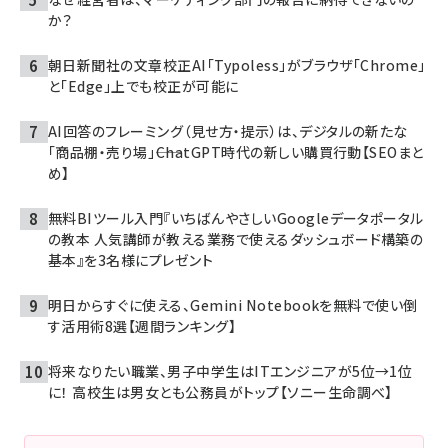
か？
朝日新聞社の文章校正AI「Typoless」がブラウザ「Chrome」
と「Edge」上でも校正が可能に
AI回答のフレーミング（見せ方・提示）は、デジタルの新たな
「商品棚・売り場」――ChatGPT時代の新しい購買行動【SEOまと
め】
無料BIツール入門『いちばんやさしいGoogleデータポータル
の教本 人気講師が教える業務で使えるダッシュボード構築の
基本』を3名様にプレゼント
明日からすぐに使える、Gemini Notebookを無料で使い倒
す活用術8選【週間ランキング】
将来なりたい職業、男子中学生はITエンジニアが5位→1位
に！ 高校生は男女とも公務員がトップ【ソニー生命調べ】