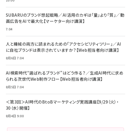
リーミングをはじめよう | ストリーミングメディアプ
ド付き USB PD対応 シリコン素材採用 iPhone
￥880
レイヤー
17 / 16 / 15 / Galaxy iPad Pro MacBook
￥1,890
Pro/Air 各種対応 (1.8m ミッドナイトブラック)
SUBARUのブランド想起戦略／AI活用のカギは「量」より「質」／動
￥6,980
画広告をAIで最大化【マーケター向け講演】
ママ投資家が育休中に１億貯めた株式投資
アサヒ飲料 モンスター エナジー 355ml×24本
￥1,870
7:04
Anker Soundcore P31i (Bluetooth 6.1) 【完
￥4,192
全ワイヤレスイヤホン/アクティブノイズキャンセリ
ング/マルチポイント接続 / 最大50時間再生 / PSE
人と機械の両方に読まれるための「アクセシビリティツリー」／AI
組織の成果を最大化する ルールのデザイン
技術基準適合】ブラック
￥5,990
サッポロ 生ビール 黒ラベル 350ml 缶 24本 ビー
に自社ブランドは表示されていますか？【Web担当者向け講演】
￥1,980
ル ケース買い【6/30応募〆切! 黒ラベルビヤセラー
8月6日 7:04
キャンペーン】
Anker PowerLine III Flow USB-C & USB-C
ケーブル Anker絡まないケーブル 240W 結束バン
￥4,857
ド付き USB PD対応 シリコン素材採用 iPhone
AI検索時代“選ばれるブランド”はどう作る？／生成AI時代に求め
Amazonランキングをもっと見る
17 / 16 / 15 / Galaxy iPad Pro MacBook
￥1,890
られる次世代Web制作フロー【Web担当者向け講演】
Pro/Air 各種対応 (1.8m ミッドナイトブラック)
Amazonランキングをもっと見る
8月5日 7:04
Amazonランキングをもっと見る
＜第3回＞AI時代のBtoBマーケティング実践講座【9/29（火）・
30（水）開催】
8月4日 9:00