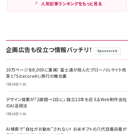
人気記事ランキングをもっと見る
企画広告も役立つ情報バッチリ！
Sponsored
10万ページを8,000に激減！ 富士通が挑んだグローバルサイト改
革と「SitecoreAI」移行の舞台裏
7月29日 7:05
デザイン提案が「2週間→2日に」 設立22年を迎えるWeb制作会社
のAI活用法
7月28日 7:05
AI検索で“自社がお勧め”されない！ お米ギフトの八代目儀兵衛が