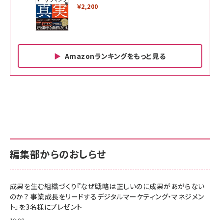
￥2,200
Amazonランキングをもっと見る
Amazon ビジネス・経済関連書籍 の売れ筋ランキン
Amazon 家電＆カメラ の売れ筋ランキング
Amazon パソコン・周辺機器 の売れ筋ランキング
グ
更新日時：2026/06/26 19:00
更新日時：2026/06/26 19:00
更新日時：2026/06/26 19:00
anan(アンアン)2026/07/01号 No.2501[魅せる
KIOXIA(キオクシア) 旧東芝メモリ microSD
KIOXIA(キオクシア) 旧東芝メモリ microSD
カラダ2026／宮舘涼太]
128GB UHS-I Class10 (最大読出速度
128GB UHS-I Class10 (最大読出速度
100MB/s) Nintendo Switch動作確認済 国内
100MB/s) Nintendo Switch動作確認済 国内
￥880
サポート正規品 メーカー保証5年 KLMEA128G
サポート正規品 メーカー保証5年 KLMEA128G
￥2,680
￥2,680
編集部からのおしらせ
anan(アンアン)2026/06/24号 No.2500増刊
スペシャルエディション[王道エンタメの矜持／
NIMASO ガラスフィルム iPhone 17 用 保護フィ
Amazon eギフトカード - Amazonロゴ - クラ
BTS]
ルム 強化ガラス 耐衝撃 高透過率 指紋防止 貼りや
シック
すい ガイド枠付き いPhone17 (6.3インチ) 対応
成果を生む組織づくり『なぜ戦略は正しいのに成果があがらない
￥1,100
￥5,000
2枚セット DSP25F1698
のか？ 事業成長をリードするデジタルマーケティング・マネジメン
￥1,599
ト』を3名様にプレゼント
anan(アンアン)2026/07/08号 No.2502[2026
Anker PowerLine III Flow USB-C & USB-C
年後半、あなたの恋と運命／山田涼介]
【New】Amazon Fire TV Stick HD | 手軽にスト
ケーブル Anker絡まないケーブル 240W 結束バン
10:00