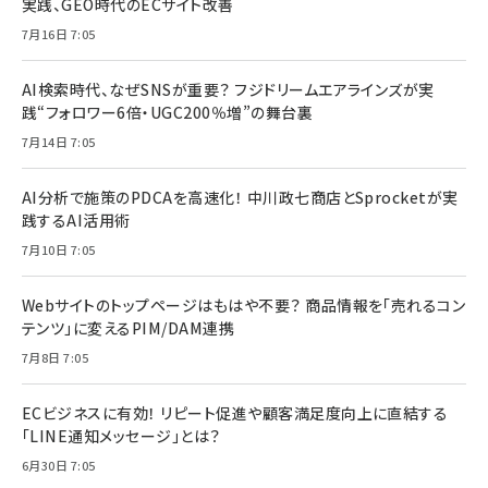
実践、GEO時代のECサイト改善
7月16日 7:05
AI検索時代、なぜSNSが重要？ フジドリームエアラインズが実
践“フォロワー6倍・UGC200％増”の舞台裏
7月14日 7:05
AI分析で施策のPDCAを高速化！ 中川政七商店とSprocketが実
践するAI活用術
7月10日 7:05
Webサイトのトップページはもはや不要？ 商品情報を「売れるコン
テンツ」に変えるPIM/DAM連携
7月8日 7:05
ECビジネスに有効！ リピート促進や顧客満足度向上に直結する
「LINE通知メッセージ」とは？
6月30日 7:05