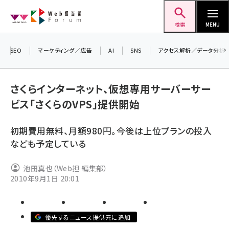
メ
Web担当者Forum
イ
検索
MENU
ン
コ
SEO
マーケティング／広告
AI
SNS
アクセス解析／データ分析
ン
テ
さくらインターネット、仮想専用サーバーサー
ン
ビス「さくらのVPS」提供開始
ツ
seo (3524)
に
初期費用無料、月額980円。今後は上位プランの投入
ai (2804)
移
なども予定している
動
youtube (2431)
池田真也（Web担 編集部）
note (2312)
2010年9月1日 20:01
セミナー (2306)
z世代 (1622)
優先するニュース提供元に追加
meo (1275)