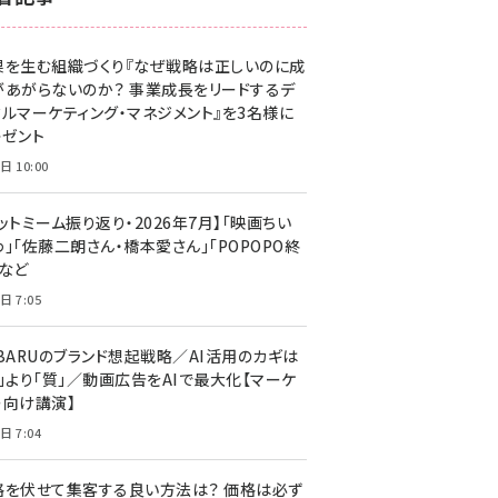
z世代 (1629)
果を生む組織づくり『なぜ戦略は正しいのに成
meo (1279)
があがらないのか？ 事業成長をリードするデ
llmo (1167)
タルマーケティング・マネジメント』を3名様に
レゼント
日 10:00
ットミーム振り返り・2026年7月】「映画ちい
」「佐藤二朗さん・橋本愛さん」「POPOPO終
」など
日 7:05
UBARUのブランド想起戦略／AI活用のカギは
量」より「質」／動画広告をAIで最大化【マーケ
ー向け講演】
日 7:04
格を伏せて集客する良い方法は？ 価格は必ず