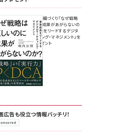
成果を生む組織づくり『なぜ戦略
は正しいのに成果があがらないの
か？ 事業成長をリードするデジタ
ルマーケティング・マネジメント』を
3名様にプレゼント
8月7日 10:00
画広告も役立つ情報バッチリ！
ponsored