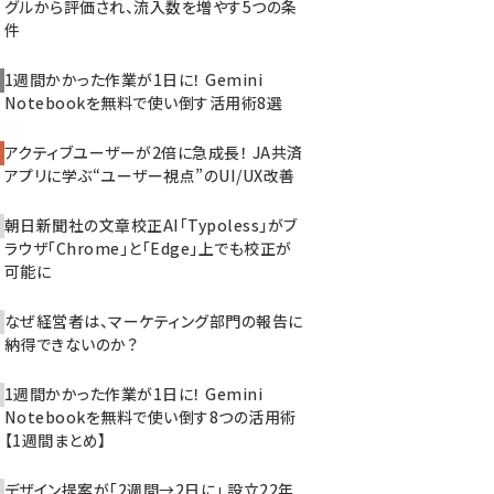
グルから評価され、流入数を増やす5つの条
件
1週間かかった作業が1日に！ Gemini
Notebookを無料で使い倒す活用術8選
アクティブユーザーが2倍に急成長！ JA共済
アプリに学ぶ“ユーザー視点”のUI/UX改善
朝日新聞社の文章校正AI「Typoless」がブ
ラウザ「Chrome」と「Edge」上でも校正が
可能に
なぜ経営者は、マーケティング部門の報告に
納得できないのか？
1週間かかった作業が1日に！ Gemini
Notebookを無料で使い倒す8つの活用術
【1週間まとめ】
デザイン提案が「2週間→2日に」 設立22年