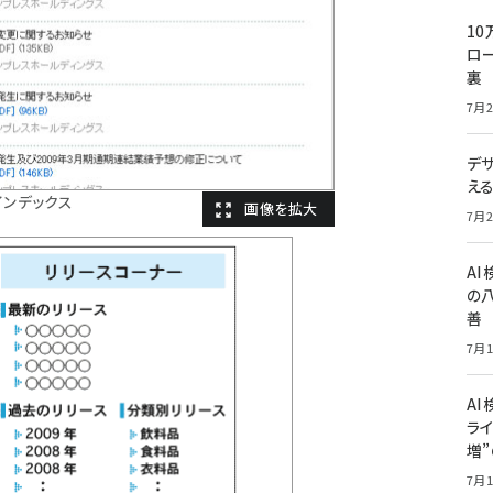
10
ロー
裏
7月2
デ
え
インデックス
7月2
A
の
善
7月1
AI
ライ
増
7月1