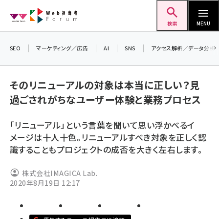
メ
Web担当者Forum
イ
検索
MENU
ン
コ
SEO
マーケティング／広告
AI
SNS
アクセス解析／データ分析
＼ 
ン
生成
テ
そのリニューアルの対象は本当に正しい？見
るセ
ン
過ごされがちなユーザー体験と業務プロセス
20
ツ
seo (3526)
▼
に
「リニューアル」という言葉を聞いて思い浮かべるイ
ai (2807)
移
メージは十人十色。リニューアルすべき対象を正しく認
動
youtube (2434)
識することもプロジェクトの成否を大きく左右します。
note (2312)
株式会社IMAGICA Lab.
セミナー (2307)
2020年8月19日 12:17
z世代 (1622)
meo (1275)