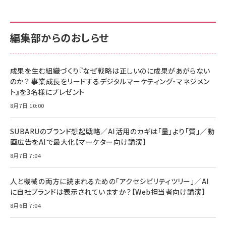
anan(アンアン)2026/07/01号 No.2501[魅せる
KIOXIA(キオクシア) 旧東芝メモリ microSD
KIOXIA(キオクシア) 旧東芝メモリ microSD
カラダ2026／宮舘涼太]
128GB UHS-I Class10 (最大読出速度
128GB UHS-I Class10 (最大読出速度
100MB/s) Nintendo Switch動作確認済 国内
100MB/s) Nintendo Switch動作確認済 国内
￥880
サポート正規品 メーカー保証5年 KLMEA128G
サポート正規品 メーカー保証5年 KLMEA128G
￥2,680
￥2,680
編集部からのおしらせ
anan(アンアン)2026/06/24号 No.2500増刊
スペシャルエディション[王道エンタメの矜持／
NIMASO ガラスフィルム iPhone 17 用 保護フィ
Amazon eギフトカード - Amazonロゴ - クラ
BTS]
ルム 強化ガラス 耐衝撃 高透過率 指紋防止 貼りや
シック
すい ガイド枠付き いPhone17 (6.3インチ) 対応
成果を生む組織づくり『なぜ戦略は正しいのに成果があがらない
￥1,100
￥5,000
2枚セット DSP25F1698
のか？ 事業成長をリードするデジタルマーケティング・マネジメン
￥1,599
ト』を3名様にプレゼント
anan(アンアン)2026/07/08号 No.2502[2026
Anker PowerLine III Flow USB-C & USB-C
年後半、あなたの恋と運命／山田涼介]
【New】Amazon Fire TV Stick HD | 手軽にスト
ケーブル Anker絡まないケーブル 240W 結束バン
8月7日 10:00
リーミングをはじめよう | ストリーミングメディアプ
ド付き USB PD対応 シリコン素材採用 iPhone
￥880
レイヤー
17 / 16 / 15 / Galaxy iPad Pro MacBook
￥1,890
Pro/Air 各種対応 (1.8m ミッドナイトブラック)
SUBARUのブランド想起戦略／AI活用のカギは「量」より「質」／動
￥6,980
画広告をAIで最大化【マーケター向け講演】
ママ投資家が育休中に１億貯めた株式投資
アサヒ飲料 モンスター エナジー 355ml×24本
￥1,870
8月7日 7:04
Anker Soundcore P31i (Bluetooth 6.1) 【完
￥4,192
全ワイヤレスイヤホン/アクティブノイズキャンセリ
ング/マルチポイント接続 / 最大50時間再生 / PSE
人と機械の両方に読まれるための「アクセシビリティツリー」／AI
組織の成果を最大化する ルールのデザイン
技術基準適合】ブラック
￥5,990
サッポロ 生ビール 黒ラベル 350ml 缶 24本 ビー
に自社ブランドは表示されていますか？【Web担当者向け講演】
￥1,980
ル ケース買い【6/30応募〆切! 黒ラベルビヤセラー
8月6日 7:04
キャンペーン】
Anker PowerLine III Flow USB-C & USB-C
ケーブル Anker絡まないケーブル 240W 結束バン
￥4,857