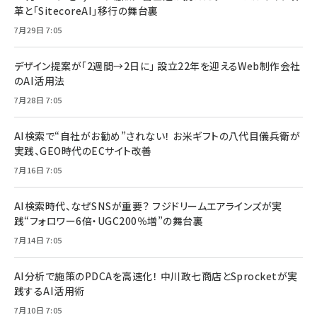
革と「SitecoreAI」移行の舞台裏
7月29日 7:05
デザイン提案が「2週間→2日に」 設立22年を迎えるWeb制作会社
のAI活用法
7月28日 7:05
AI検索で“自社がお勧め”されない！ お米ギフトの八代目儀兵衛が
実践、GEO時代のECサイト改善
7月16日 7:05
AI検索時代、なぜSNSが重要？ フジドリームエアラインズが実
践“フォロワー6倍・UGC200％増”の舞台裏
7月14日 7:05
AI分析で施策のPDCAを高速化！ 中川政七商店とSprocketが実
践するAI活用術
7月10日 7:05