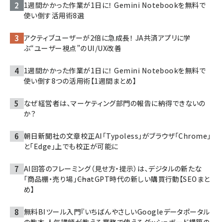
1週間かかった作業が1日に！ Gemini Notebookを無料で
使い倒す活用術8選
アクティブユーザーが2倍に急成長！ JA共済アプリに学
ぶ“ユーザー視点”のUI/UX改善
1週間かかった作業が1日に！ Gemini Notebookを無料で
使い倒す8つの活用術【1週間まとめ】
なぜ経営者は、マーケティング部門の報告に納得できないの
か？
朝日新聞社の文章校正AI「Typoless」がブラウザ「Chrome」
と「Edge」上でも校正が可能に
AI回答のフレーミング（見せ方・提示）は、デジタルの新たな
「商品棚・売り場」――ChatGPT時代の新しい購買行動【SEOまと
め】
無料BIツール入門『いちばんやさしいGoogleデータポータル
の教本 人気講師が教える業務で使えるダッシュボード構築の