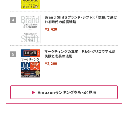
Brand Shift(ブランド・シフト): 「信頼」で選ば
れる時代の成長戦略
￥2,420
マーケティングの真実 P&G・グリコで学んだ
失敗と成長の法則
￥2,200
Amazonランキングをもっと見る
Amazon ビジネス・経済関連書籍 の売れ筋ランキン
Amazon 家電＆カメラ の売れ筋ランキング
Amazon パソコン・周辺機器 の売れ筋ランキング
グ
更新日時：2026/06/26 19:00
更新日時：2026/06/26 19:00
更新日時：2026/06/26 19:00