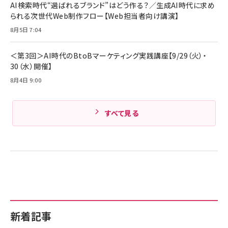
ド付き USB PD対応 シリコン素材採用 iPhone
AI検索時代“選ばれるブランド”はどう作る？／生成AI時代に求め
Amazonランキングをもっと見る
17 / 16 / 15 / Galaxy iPad Pro MacBook
￥1,890
られる次世代Web制作フロー【Web担当者向け講演】
Pro/Air 各種対応 (1.8m ミッドナイトブラック)
Amazonランキングをもっと見る
8月5日 7:04
Amazonランキングをもっと見る
＜第3回＞AI時代のBtoBマーケティング実践講座【9/29（火）・
30（水）開催】
8月4日 9:00
すべて見る
新着記事